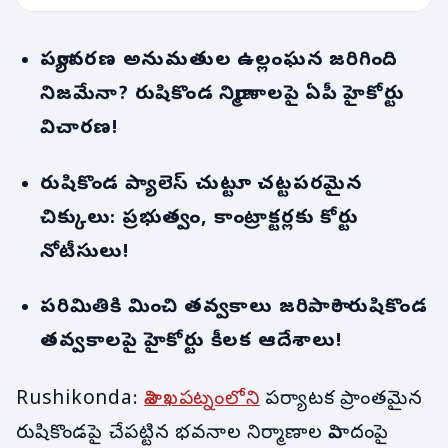
పర్యావరణ అనుమతుల ఉల్లంఘన జరిగింది
నిజమేనా? రుషికొండ నిర్మాణాలపై ఏపీ హైకోర్టు
విచారణ!
రుషికొండ ప్యాలెస్ చుట్టూ చట్టపరమైన
చిక్కులు: ప్రభుత్వం, కాంట్రాక్టర్లకు కోర్టు
నోటీసులు!
పరిమితికి మించి తవ్వకాలు జరిపారా? రుషికొండ
తవ్వకాలపై హైకోర్టు కీలక ఆదేశాలు!
Rushikonda:
విశాఖపట్నంలోని
పర్యాటక ప్రాంతమైన
రుషికొండపై చేపట్టిన భవనాల నిర్మాణాల వివాదంపై