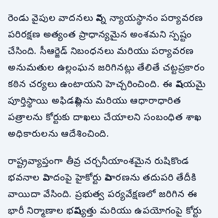
రెండు వైపుల వాదనలు విన్న న్యాయస్థానం పర్యావరణ
పరిరక్షణ అత్యంత ప్రాధాన్యమైన అంశమని స్పష్టం
చేసింది. సీఆర్జెడ్ నిబంధనలు మరియు పర్యావరణ
అనుమతుల ఉల్లంఘన జరిగినట్లు తేలితే చట్టప్రకారం
కఠిన చర్యలు ఉంటాయని హెచ్చరించింది. ఈ విషయమై
పూర్తిస్థాయి అఫిడవిట్లను మరియు ఆధారాధారిత
పత్రాలను కోర్టుకు దాఖలు చేయాలని సంబంధిత శాఖ
అధికారులను ఆదేశించింది.
రాష్ట్రవ్యాప్తంగా తీవ్ర చర్చనీయాంశమైన రుషికొండ
భవనాల వివాదంపై హైకోర్టు విచారణను తదుపరి తేదీకి
వాయిదా వేసింది. ప్రభుత్వ పర్యవేక్షణలో జరిగిన ఈ
భారీ నిర్మాణాల భవిష్యత్తు మరియు ఉపయోగంపై కోర్టు