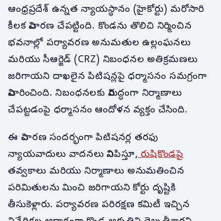
ఆంధ్రప్రదేశ్ ఉన్నత న్యాయస్థానం (హైకోర్టు) మరోసారి
కీలక విచారణ చేపట్టింది. కొండను తొలిచి నిర్మించిన
భవనాల్లో పర్యావరణ అనుమతుల ఉల్లంఘనలు
మరియు సీఆర్జెడ్ (CRZ) నిబంధనల అతిక్రమణలు
జరిగాయని దాఖలైన పిటిషన్లపై ధర్మాసనం సమగ్రంగా
విచారించింది. నిబంధనలకు విరుద్ధంగా నిర్మాణాలు
చేపట్టడంపై ధర్మాసనం ఆందోళన వ్యక్తం చేసింది.
ఈ విచారణ సందర్భంగా పిటిషనర్ల తరఫు
న్యాయవాదులు వాదనలు వినిపిస్తూ,
రుషికొండపై
తవ్వకాలు మరియు నిర్మాణాలు అనుమతించిన
పరిమితులను మించి జరిగాయని కోర్టు దృష్టికి
తీసుకెళ్లారు. పర్యావరణ పరిరక్షణ కమిటీ ఇచ్చిన