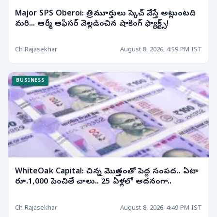
Major SPS Oberoi: త్రిమూర్తులు స్కెచ్ వేస్తే అట్లుంటది
మరి... ఆర్మీ ఆఫీసర్ వెల్లడించిన షాకింగ్ ఫ్యాక్ట్స్!
Ch Rajasekhar
August 8, 2026, 4:59 PM IST
BUSINESS
WhiteOak Capital: చిన్న మొత్తంతో పెద్ద సంపద.. ఏటా
రూ.1,000 పెంచితే చాలు.. 25 ఏళ్లలో అదనంగా..
Ch Rajasekhar
August 8, 2026, 4:49 PM IST