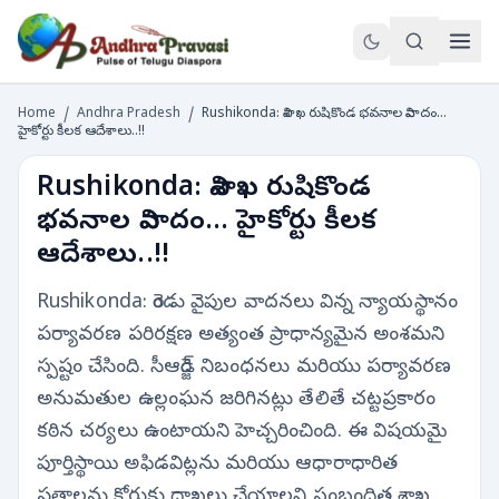
Home
/
Andhra Pradesh
/
Rushikonda: విశాఖ రుషికొండ భవనాల వివాదం...
హైకోర్టు కీలక ఆదేశాలు..!!
Rushikonda: విశాఖ రుషికొండ
భవనాల వివాదం... హైకోర్టు కీలక
ఆదేశాలు..!!
Rushikonda: రెండు వైపుల వాదనలు విన్న న్యాయస్థానం
పర్యావరణ పరిరక్షణ అత్యంత ప్రాధాన్యమైన అంశమని
స్పష్టం చేసింది. సీఆర్జెడ్ నిబంధనలు మరియు పర్యావరణ
అనుమతుల ఉల్లంఘన జరిగినట్లు తేలితే చట్టప్రకారం
కఠిన చర్యలు ఉంటాయని హెచ్చరించింది. ఈ విషయమై
పూర్తిస్థాయి అఫిడవిట్లను మరియు ఆధారాధారిత
పత్రాలను కోర్టుకు దాఖలు చేయాలని సంబంధిత శాఖ