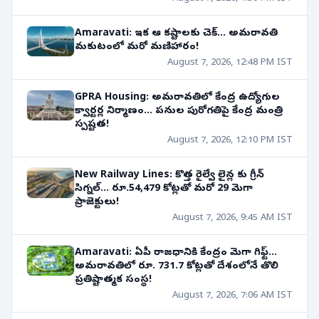
Amaravati: ఇక ఆ కష్టాలకు చెక్... అమరావతి
మకుటంలో మరో మణిహారం!
August 7, 2026, 12:48 PM IST
GPRA Housing: అమరావతిలో కేంద్ర ఉద్యోగుల
క్వార్టర్ల నిర్మాణం... పనుల పురోగతిపై కేంద్ర మంత్రి
స్పష్టత!
August 7, 2026, 12:10 PM IST
New Railway Lines: కొత్త రైల్వే లైన్ల కు గ్రీన్
సిగ్నల్... రూ.54,479 కోట్లతో మరో 29 మెగా
ప్రాజెక్టులు!
August 7, 2026, 9:45 AM IST
Amaravati: ఏపీ రాజధానికి కేంద్రం మెగా గిఫ్ట్...
అమరావతిలో రూ. 731.7 కోట్లతో దేశంలోనే తొలి
ప్రతిష్టాత్మక సంస్థ!
August 7, 2026, 7:06 AM IST