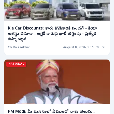
Kia Car Discounts: కారు కొనేవారికి పండగే - కియా
ఆగస్టు ధమాకా.. లగ్జరీ కారుపై భారీ తగ్గింపు - ప్రత్యేక
డిస్కౌంట్లు!
Ch Rajasekhar
August 8, 2026, 3:15 PM IST
NATIONAL
PM Modi: మీ మనసులో ఏముందో నాకు తెలుసు..