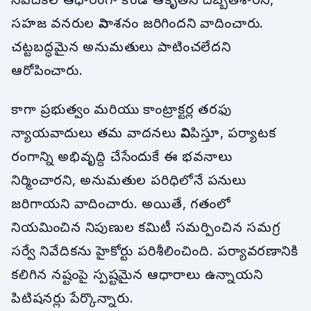
నివేదికల ఆధారంగా కొండ ఆకృతిని దెబ్బతీశారని,
సహజ వనరుల వినాశనం జరిగిందని వాదించారు.
చట్టబద్ధమైన అనుమతులు పాటించలేదని
ఆరోపించారు.
కాగా ప్రభుత్వం మరియు కాంట్రాక్టర్ల తరఫు
న్యాయవాదులు తమ వాదనలు వినిపిస్తూ, పర్యాటక
రంగాన్ని అభివృద్ది చేసేందుకే ఈ భవనాలు
నిర్మించారని, అనుమతుల పరిధిలోనే పనులు
జరిగాయని వాదించారు. అయితే, గతంలో
నియమించిన నిపుణుల కమిటీ సమర్పించిన సమగ్ర
సర్వే నివేదికను హైకోర్టు పరిశీలించింది. పర్యావరణానికి
కలిగిన నష్టంపై స్పష్టమైన ఆధారాలు ఉన్నాయని
పిటిషనర్లు పేర్కొన్నారు.