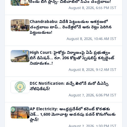
రెండు బిగ్ ప్లాన్స్- చిట్‌చాట్‌లో సీఎం చంద్రబాబు!
August 8, 2026, 6:55 PM IST
Chandrababu: విదేశీ పెట్టుబడుల ఆకర్షణలో
చంద్రబాబు టాప్... రెండేళ్లలోనే ఆరు రెట్లు పెరిగిన
పెట్టుబడులు!
August 8, 2026, 10:46 AM IST
High Court: హైకోర్టు నిర్మాణంపై ఏపీ ప్రభుత్వం
బిగ్ డిసిషన్... రూ. 206 కోట్లతో స్పెషలిస్ట్ కన్సల్టెంట్
నియామకం..!
August 8, 2026, 9:12 AM IST
DSC Notification: వచ్చే నెలలోనే మరో డీఎస్సీ
నోటిఫికేషన్!
August 7, 2026, 6:06 PM IST
AP Electricity: ఆంధ్రప్రదేశ్‌లో కరెంట్ కొరతకు
చెక్... 1,600 మెగావాట్ల అదనపు పవర్ కొనుగోలుకు
ప్లాన్!
August 7, 2026, 1:30 PM IST