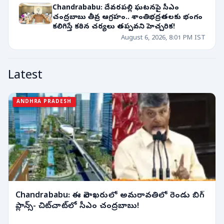
Chandrababu: దేవరపల్లి ఘటనపై సీఎం
చంద్రబాబు తీవ్ర ఆగ్రహం.. శాంతిభద్రతలకు భంగం
కలిగిస్తే కఠిన చర్యలు తప్పవని హెచ్చరిక!
August 6, 2026, 8:01 PM IST
Latest
ANDHRA PRADESH
Chandrababu: ఈ నెలాఖరులో అమరావతిలో రెండు బిగ్
ప్లాన్స్- చిట్‌చాట్‌లో సీఎం చంద్రబాబు!