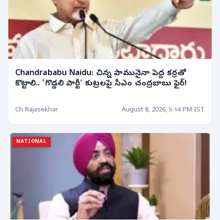
Chandrababu Naidu: చిన్న పామునైనా పెద్ద కర్రతో
కొట్టాలి.. 'గొడ్డలి పార్టీ' కుట్రలపై సీఎం చంద్రబాబు ఫైర్!
Ch Rajasekhar
August 8, 2026, 5:14 PM IST
NATIONAL