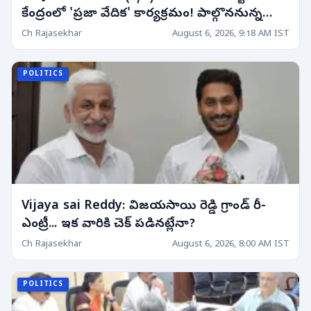
కేంద్రంలో 'ప్రజా వేదిక' కార్యక్రమం! పాల్గొననున్న
నాయకుల షెడ్యూల్!
Ch Rajasekhar
August 6, 2026, 9:18 AM IST
POLITICS
Vijaya sai Reddy: విజయసాయి రెడ్డి గ్రాండ్ రీ-
ఎంట్రీ... ఇక వారికి చెక్ పడినట్లేనా?
Ch Rajasekhar
August 6, 2026, 8:00 AM IST
POLITICS