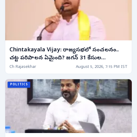
Chintakayala Vijay: రాజ్యసభలో సంచలనం..
చట్ట పరిపాలన ఏమైంది? జగన్ 31 కేసుల
వ్యవహారంపై ఘాటు వ్యాఖ్యలు!
Ch Rajasekhar
August 5, 2026, 7:15 PM IST
POLITICS