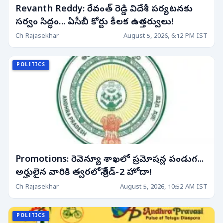
Revanth Reddy: రేవంత్ రెడ్డి విదేశీ పర్యటనకు
సర్వం సిద్ధం... ఏసీబీ కోర్టు కీలక ఉత్తర్వులు!
Ch Rajasekhar
August 5, 2026, 6:12 PM IST
POLITICS
Promotions: రెవెన్యూ శాఖలో ప్రమోషన్ల పండుగ...
అర్హులైన వారికి త్వరలోనే గ్రేడ్-2 హోదా!
Ch Rajasekhar
August 5, 2026, 10:52 AM IST
POLITICS