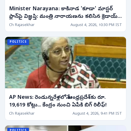
Minister Narayana: కాకినాడ 'కూడా' మాస్టర్
ప్లాన్‌పై విజ్ఞప్తి: మంత్రి నారాయణను కలిసిన క్రెడాయ్
ప్రతినిధులు!
Ch Rajasekhar
August 4, 2026, 10:30 PM IST
POLITICS
AP News: రెండున్నరేళ్లలోనే ఆంధ్రప్రదేశ్‌కు రూ.
19,619 కోట్లు... కేంద్రం నుంచి ఏపీకి బిగ్ రిలీఫ్!
Ch Rajasekhar
August 4, 2026, 9:41 PM IST
POLITICS