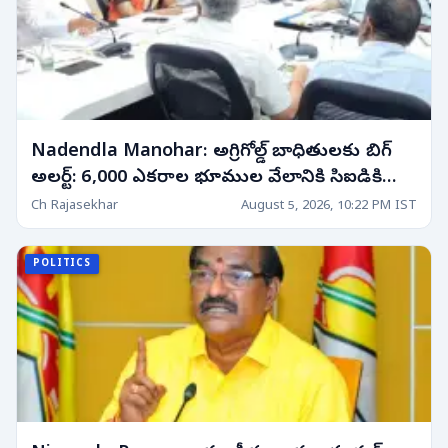
Nadendla Manohar: అగ్రిగోల్డ్ బాధితులకు బిగ్
అలర్ట్: 6,000 ఎకరాల భూముల వేలానికి సిఐడికి
ఆదేశాలు!
Ch Rajasekhar
August 5, 2026, 10:22 PM IST
POLITICS