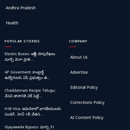
Andhra Pradesh
Health
POPULAR STORIES
COMPANY
Electric Buses: ఆర్టీసీ రూపురేఖలు
About Us
మార్చే మెగా ప్రాజె…
AP Goverment: కాంట్రాక్ట్
Advertise
ఉద్యోగులకు ఏపీ ప్రభుత్వం త…
Editorial Policy
Chaddannam Recipe Telugu:
వేసవి తాపానికి చెక్ పెట్టే…
Corrections Policy
H1B Visa: అమెరికాలో భారతీయులకు
పండగే.. హెచ్-1బీ వేతన…
AI Content Policy
Vijayawada Bypass: మార్చి 31