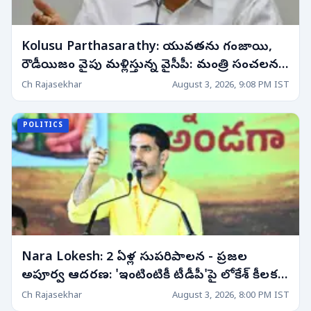
Kolusu Parthasarathy: యువతను గంజాయి,
రౌడీయిజం వైపు మళ్లిస్తున్న వైసీపీ: మంత్రి సంచలన
ఆరోపణలు!
Ch Rajasekhar
August 3, 2026, 9:08 PM IST
POLITICS
Nara Lokesh: 2 ఏళ్ల సుపరిపాలన - ప్రజల
అపూర్వ ఆదరణ: 'ఇంటింటికీ టీడీపీ'పై లోకేశ్ కీలక
వ్యాఖ్యలు! 8 రోజుల్లో..
Ch Rajasekhar
August 3, 2026, 8:00 PM IST