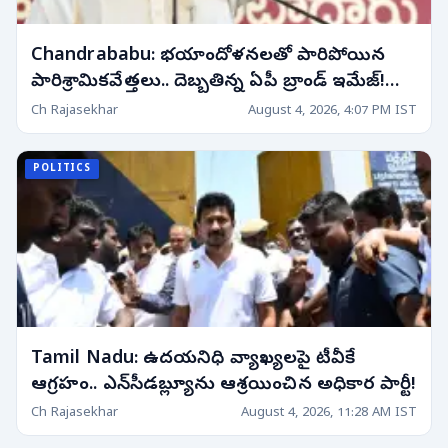
Chandrababu: భయాందోళనలతో పారిపోయిన
పారిశ్రామికవేత్తలు.. దెబ్బతిన్న ఏపీ బ్రాండ్ ఇమేజ్!
ఏపీ బ్రాండ్ ఇమేజ్ దెబ్బ..
Ch Rajasekhar
August 4, 2026, 4:07 PM IST
POLITICS
Tamil Nadu: ఉదయనిధి వ్యాఖ్యలపై టీవీకే
ఆగ్రహం.. ఎన్‌సీడబ్ల్యూను ఆశ్రయించిన అధికార పార్టీ!
Ch Rajasekhar
August 4, 2026, 11:28 AM IST