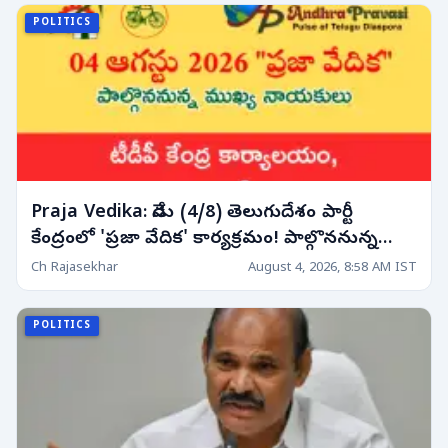
POLITICS
Praja Vedika: నేడు (4/8) తెలుగుదేశం పార్టీ
కేంద్రంలో 'ప్రజా వేదిక' కార్యక్రమం! పాల్గొననున్న
నాయకుల షెడ్యూల్!
Ch Rajasekhar
August 4, 2026, 8:58 AM IST
POLITICS