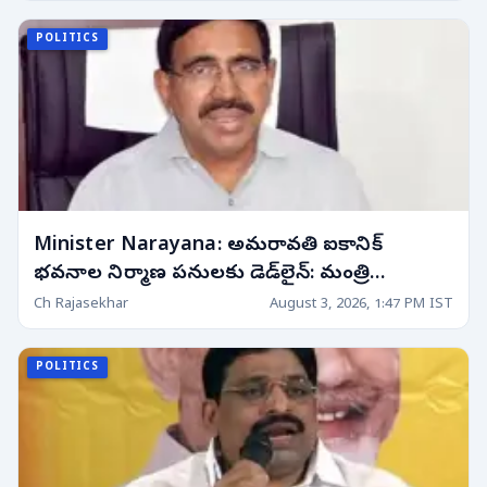
POLITICS
Minister Narayana: అమరావతి ఐకానిక్
భవనాల నిర్మాణ పనులకు డెడ్‌లైన్: మంత్రి
నారాయణ ఉన్నతస్థాయి సమీక్ష.. అధికారులకు కీలక
Ch Rajasekhar
August 3, 2026, 1:47 PM IST
ఆదేశాలు!
POLITICS