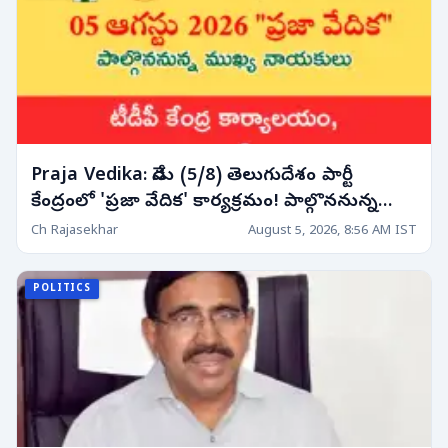
Praja Vedika: నేడు (5/8) తెలుగుదేశం పార్టీ
కేంద్రంలో 'ప్రజా వేదిక' కార్యక్రమం! పాల్గొననున్న
నాయకుల షెడ్యూల్!
Ch Rajasekhar
August 5, 2026, 8:56 AM IST
POLITICS