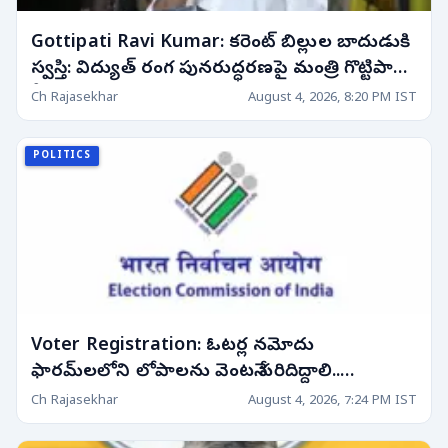
Gottipati Ravi Kumar: కరెంట్ బిల్లుల బాదుడుకి
స్వస్తి: విద్యుత్ రంగ పునరుద్ధరణపై మంత్రి గొట్టిపాటి
కీలక వ్యాఖ్యలు!
Ch Rajasekhar
August 4, 2026, 8:20 PM IST
POLITICS
Voter Registration: ఓటర్ల నమోదు
ఫారమ్‌లలోని లోపాలను వెంటనే సరిదిద్దాలి..
అధికారులకు తెలంగాణ సీఈఓ ఆదేశాలు!
Ch Rajasekhar
August 4, 2026, 7:24 PM IST