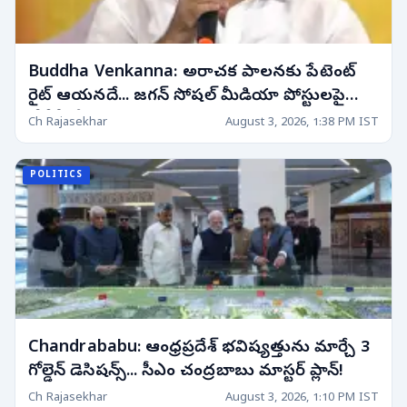
Buddha Venkanna: అరాచక పాలనకు పేటెంట్
రైట్ ఆయనదే... జగన్ సోషల్ మీడియా పోస్టులపై
టీడీపీ తీవ్ర ఆగ్రహం!
Ch Rajasekhar
August 3, 2026, 1:38 PM IST
POLITICS
Chandrababu: ఆంధ్రప్రదేశ్ భవిష్యత్తును మార్చే 3
గోల్డెన్ డెసిషన్స్... సీఎం చంద్రబాబు మాస్టర్ ప్లాన్!
Ch Rajasekhar
August 3, 2026, 1:10 PM IST