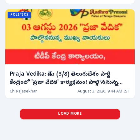
POLITICS
Praja Vedika: నేడు (3/8) తెలుగుదేశం పార్టీ
కేంద్రంలో 'ప్రజా వేదిక' కార్యక్రమం! పాల్గొననున్న
నాయకుల షెడ్యూల్!
Ch Rajasekhar
August 3, 2026, 9:44 AM IST
LOAD MORE