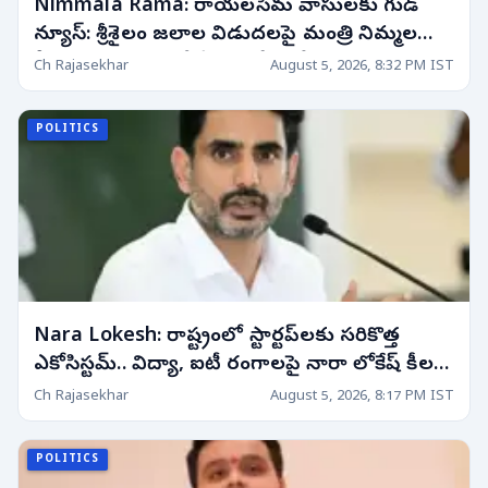
Nimmala Rama: రాయలసీమ వాసులకు గుడ్
న్యూస్: శ్రీశైలం జలాల విడుదలపై మంత్రి నిమ్మల
కీలక ప్రకటన! రాబోయే 10 రోజుల్లో..
Ch Rajasekhar
August 5, 2026, 8:32 PM IST
POLITICS
Nara Lokesh: రాష్ట్రంలో స్టార్టప్‌లకు సరికొత్త
ఎకోసిస్టమ్.. విద్యా, ఐటీ రంగాలపై నారా లోకేష్ కీలక
వ్యాఖ్యలు!
Ch Rajasekhar
August 5, 2026, 8:17 PM IST
POLITICS