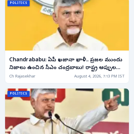
POLITICS
Chandrababu: ఏపీ ఖజానా ఖాళీ.. ప్రజల ముందు
నిజాలు ఉంచిన సీఎం చంద్రబాబు! రాష్ట్ర అప్పుల
ముప్పుపై సంచలన వివరాలు!
Ch Rajasekhar
August 4, 2026, 7:13 PM IST
POLITICS