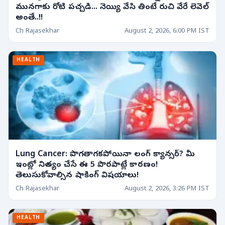
మునగాకు రోటి పచ్చడి... నెయ్యి వేసి తింటే రుచి వేరే లెవెల్
అంతే..!!
Ch Rajasekhar
August 2, 2026, 6:00 PM IST
HEALTH
Lung Cancer: పొగతాగకపోయినా లంగ్ క్యాన్సర్? మీ
ఇంట్లో నిత్యం చేసే ఈ 5 పొరపాట్లే కారణం!
తెలుసుకోవాల్సిన షాకింగ్ విషయాలు!
Ch Rajasekhar
August 2, 2026, 3:26 PM IST
HEALTH