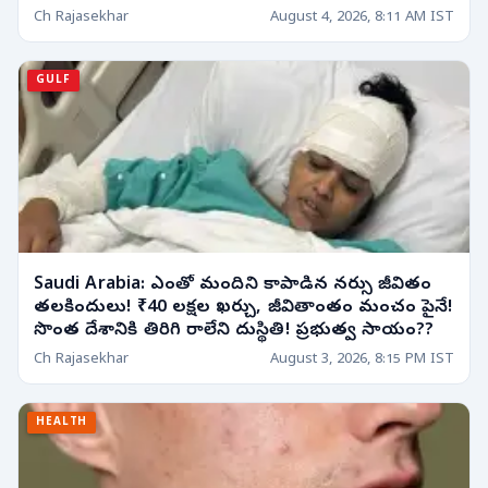
Ch Rajasekhar
August 4, 2026, 8:11 AM IST
GULF
Saudi Arabia: ఎంతో మందిని కాపాడిన నర్సు జీవితం
తలకిందులు! ₹40 లక్షల ఖర్చు, జీవితాంతం మంచం పైనే!
సొంత దేశానికి తిరిగి రాలేని దుస్థితి! ప్రభుత్వ సాయం??
Ch Rajasekhar
August 3, 2026, 8:15 PM IST
HEALTH