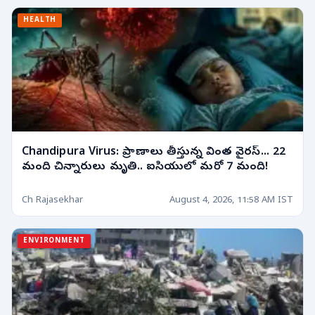
HEALTH
Chandipura Virus: ప్రాణాలు తీస్తున్న వింత వైరస్... 22
మంది చిన్నారులు మృతి.. ఐసియులో మరో 7 మంది!
Ch Rajasekhar
August 4, 2026, 11:58 AM IST
ENVIRONMENT