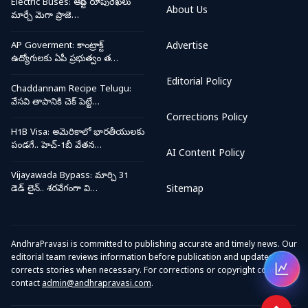
Electric Buses: ఆర్టీసీ రూపురేఖలు
About Us
మార్చే మెగా ప్రాజె…
AP Goverment: కాంట్రాక్ట్
Advertise
ఉద్యోగులకు ఏపీ ప్రభుత్వం త…
Editorial Policy
Chaddannam Recipe Telugu:
వేసవి తాపానికి చెక్ పెట్టే…
Corrections Policy
H1B Visa: అమెరికాలో భారతీయులకు
పండగే.. హెచ్-1బీ వేతన…
AI Content Policy
Vijayawada Bypass: మార్చి 31
డెడ్ లైన్.. శరవేగంగా వి…
Sitemap
AndhraPravasi is committed to publishing accurate and timely news. Our
editorial team reviews information before publication and updates or
corrects stories when necessary. For corrections or copyright concerns,
Open
contact
admin@andhrapravasi.com
.