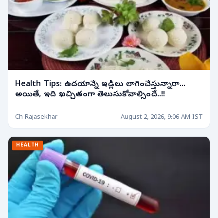
Health Tips: ఉదయాన్నే ఇడ్లీలు లాగించేస్తున్నారా...
అయితే, ఇది ఖచ్చితంగా తెలుసుకోవాల్సిందే..!!
Ch Rajasekhar
August 2, 2026, 9:06 AM IST
HEALTH