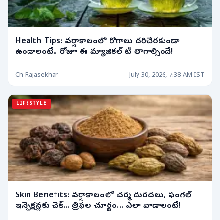
Health Tips: వర్షాకాలంలో రోగాలు దరిచేరకుండా
ఉండాలంటే.. రోజూ ఈ మ్యాజికల్ టీ తాగాల్సిందే!
Ch Rajasekhar
July 30, 2026, 7:38 AM IST
LIFESTYLE
Skin Benefits: వర్షాకాలంలో చర్మ దురదలు, ఫంగల్
ఇన్ఫెక్షన్లకు చెక్... త్రిఫల చూర్ణం... ఎలా వాడాలంటే!