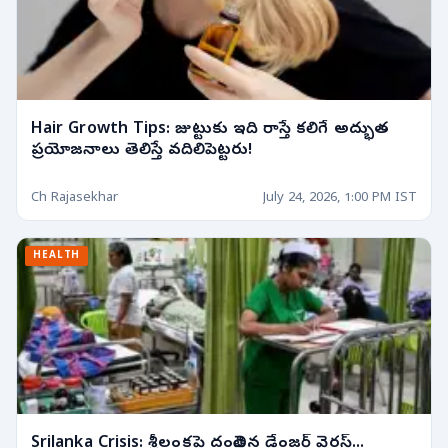
Hair Growth Tips: జుట్టుకు ఇది రాస్తే కలిగే అద్భుత
ప్రయోజనాలు తెలిస్తే వదిలిపెట్టరు!
Ch Rajasekhar
July 24, 2026, 1:00 PM IST
HEALTH
Srilanka Crisis: శ్రీలంకపై దండెత్తిన డేంజర్ వైరస్...