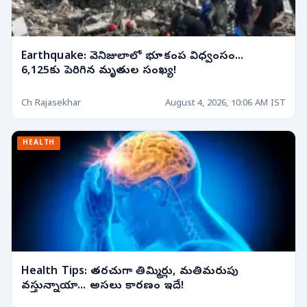
Earthquake: వెనిజులాలో భూకంప విధ్వంసం...
6,125కు పెరిగిన మృతుల సంఖ్య!
Ch Rajasekhar
August 4, 2026, 10:06 AM IST
HEALTH
Health Tips: తరచుగా తిమ్మిర్లు, మతిమరుపు
వస్తున్నాయా... అసలు కారణం ఇదే!