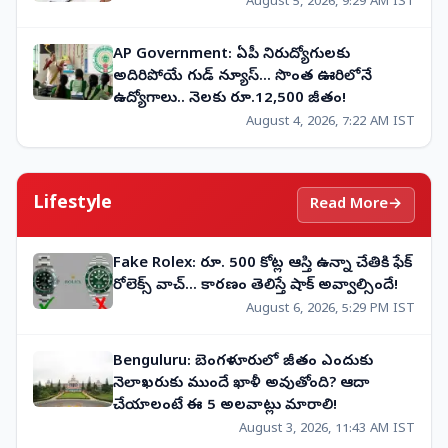
August 5, 2026, 9:29 AM IST
AP Government: ఏపీ నిరుద్యోగులకు
అదిరిపోయే గుడ్ న్యూస్... సొంత ఊరిలోనే
ఉద్యోగాలు.. నెలకు రూ.12,500 జీతం!
August 4, 2026, 7:22 AM IST
Lifestyle
Read More
→
Fake Rolex: రూ. 500 కోట్ల ఆస్తి ఉన్నా చేతికి ఫేక్
రోలెక్స్ వాచ్... కారణం తెలిస్తే షాక్ అవ్వాల్సిందే!
August 6, 2026, 5:29 PM IST
Benguluru: బెంగళూరులో జీతం ఎందుకు
నెలాఖరుకు ముందే ఖాళీ అవుతోంది? ఆదా
చేయాలంటే ఈ 5 అలవాట్లు మారాలి!
August 3, 2026, 11:43 AM IST