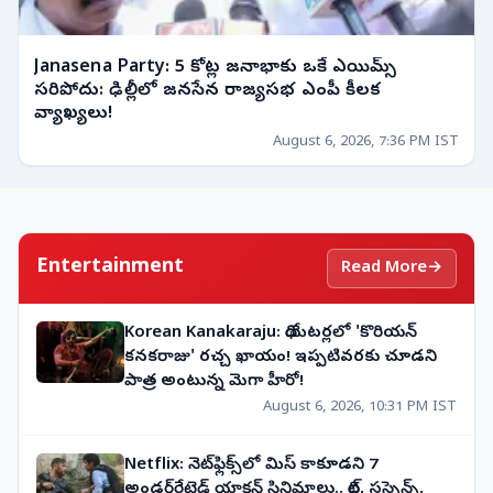
Janasena Party: 5 కోట్ల జనాభాకు ఒకే ఎయిమ్స్
సరిపోదు: ఢిల్లీలో జనసేన రాజ్యసభ ఎంపీ కీలక
వ్యాఖ్యలు!
August 6, 2026, 7:36 PM IST
Entertainment
Read More
→
Korean Kanakaraju: థియేటర్లలో 'కొరియన్
కనకరాజు' రచ్చ ఖాయం! ఇప్పటివరకు చూడని
పాత్ర అంటున్న మెగా హీరో!
August 6, 2026, 10:31 PM IST
Netflix: నెట్‌ఫ్లిక్స్‌లో మిస్ కాకూడని 7
అండర్‌రేటెడ్ యాక్షన్ సినిమాలు.. థ్రిల్, సస్పెన్స్,