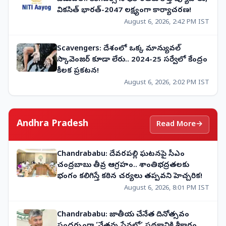
వికసిత్ భారత్-2047 లక్ష్యంగా కార్యాచరణ!
August 6, 2026, 2:42 PM IST
Scavengers: దేశంలో ఒక్క మాన్యువల్
స్కావెంజర్ కూడా లేరు.. 2024-25 సర్వేలో కేంద్రం
కీలక ప్రకటన!
August 6, 2026, 2:02 PM IST
Andhra Pradesh
Read More
→
Chandrababu: దేవరపల్లి ఘటనపై సీఎం
చంద్రబాబు తీవ్ర ఆగ్రహం.. శాంతిభద్రతలకు
భంగం కలిగిస్తే కఠిన చర్యలు తప్పవని హెచ్చరిక!
August 6, 2026, 8:01 PM IST
Chandrababu: జాతీయ చేనేత దినోత్సవం
సందర్భంగా ‘నేతన్న సేవలో’ పథకానికి శ్రీకారం..