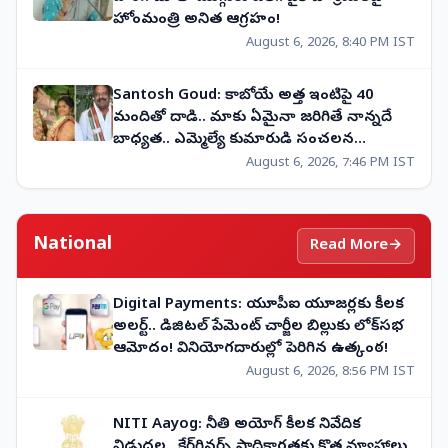
హోంమంత్రి అనిత ఆగ్రహం!
August 6, 2026, 8:40 PM IST
Santosh Goud: కాబోయే అత్త ఇంటిపై 40
మందితో దాడి.. మాకు ఏమైనా జరిగితే నాన్నదే
బాధ్యత.. ఎమ్మెల్యే కుమారుడి సంచలన
వ్యాఖ్యలు
August 6, 2026, 7:46 PM IST
National
Read More
→
Digital Payments: యూపీఐ యూజర్లకు కీలక
అలర్ట్.. డిజిటల్ పేమెంట్ చార్జీల బిల్లుకు లోక్‌సభ
ఆమోదం! వినియోగదారుల్లో పెరిగిన ఉత్కంఠ!
August 6, 2026, 8:56 PM IST
NITI Aayog: నీతి అయోగ్ కీలక నివేదిక
విడుదల.. కేర్‌గివర్స్ సాధికారతకు కొత్త వ్యూహాలు,