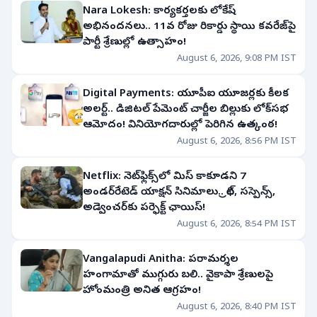
Nara Lokesh: కార్యకర్తలకు లోకేష్
అభినందనలు.. 11వ రోజు రికార్డు స్థాయి కవరేజ్‌పై
పార్టీ శ్రేణుల్లో ఉత్సాహం!
August 6, 2026, 9:08 PM IST
Digital Payments: యూపీఐ యూజర్లకు కీలక
అలర్ట్.. డిజిటల్ పేమెంట్ చార్జీల బిల్లుకు లోక్‌సభ
ఆమోదం! వినియోగదారుల్లో పెరిగిన ఉత్కంఠ!
August 6, 2026, 8:56 PM IST
Netflix: నెట్‌ఫ్లిక్స్‌లో మిస్ కాకూడని 7
అండర్‌రేటెడ్ యాక్షన్ సినిమాలు.. థ్రిల్, సస్పెన్స్,
అడ్వెంచర్‌కు పర్ఫెక్ట్ ఛాయిస్!
August 6, 2026, 8:54 PM IST
Vangalapudi Anitha: పరామర్శల
హంగామాతో ముగ్గురు బలి.. వైకాపా శ్రేణులపై
హోంమంత్రి అనిత ఆగ్రహం!
August 6, 2026, 8:40 PM IST