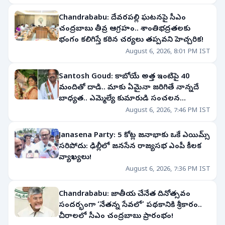
Chandrababu: దేవరపల్లి ఘటనపై సీఎం
చంద్రబాబు తీవ్ర ఆగ్రహం.. శాంతిభద్రతలకు
భంగం కలిగిస్తే కఠిన చర్యలు తప్పవని హెచ్చరిక!
August 6, 2026, 8:01 PM IST
Santosh Goud: కాబోయే అత్త ఇంటిపై 40
మందితో దాడి.. మాకు ఏమైనా జరిగితే నాన్నదే
బాధ్యత.. ఎమ్మెల్యే కుమారుడి సంచలన
వ్యాఖ్యలు
August 6, 2026, 7:46 PM IST
Janasena Party: 5 కోట్ల జనాభాకు ఒకే ఎయిమ్స్
సరిపోదు: ఢిల్లీలో జనసేన రాజ్యసభ ఎంపీ కీలక
వ్యాఖ్యలు!
August 6, 2026, 7:36 PM IST
Chandrababu: జాతీయ చేనేత దినోత్సవం
సందర్భంగా ‘నేతన్న సేవలో’ పథకానికి శ్రీకారం..
చీరాలలో సీఎం చంద్రబాబు ప్రారంభం!