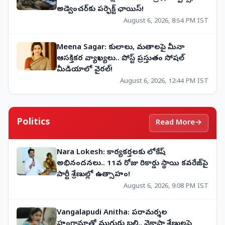
అడ్వెంచర్‌కు పర్ఫెక్ట్ ఛాయిస్!
August 6, 2026, 8:54 PM IST
Meena Sagar: కులాలు, మతాలపై మీనా
ఆసక్తికర వ్యాఖ్యలు.. పోస్ట్ ప్రస్తుతం సోషల్
మీడియాలో వైరల్!
August 6, 2026, 12:44 PM IST
Politics
Read More
→
Nara Lokesh: కార్యకర్తలకు లోకేష్
అభినందనలు.. 11వ రోజు రికార్డు స్థాయి కవరేజ్‌పై
పార్టీ శ్రేణుల్లో ఉత్సాహం!
August 6, 2026, 9:08 PM IST
Vangalapudi Anitha: పరామర్శల
హంగామాతో ముగ్గురు బలి.. వైకాపా శ్రేణులపై