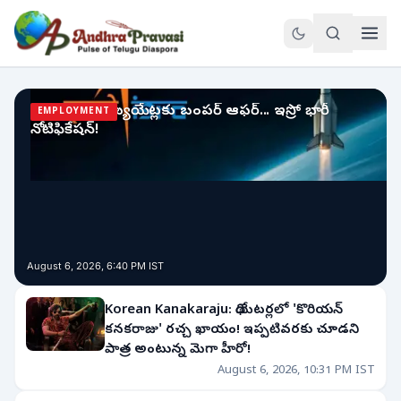
AndhraPravasi - Latest Telugu News, AP News, NRI Updat
ISRO Jobs: గ్రాడ్యుయేట్లకు బంపర్ ఆఫర్... ఇస్రో భారీ
EMPLOYMENT
నోటిఫికేషన్!
August 6, 2026, 6:40 PM IST
Korean Kanakaraju: థియేటర్లలో 'కొరియన్
కనకరాజు' రచ్చ ఖాయం! ఇప్పటివరకు చూడని
పాత్ర అంటున్న మెగా హీరో!
August 6, 2026, 10:31 PM IST