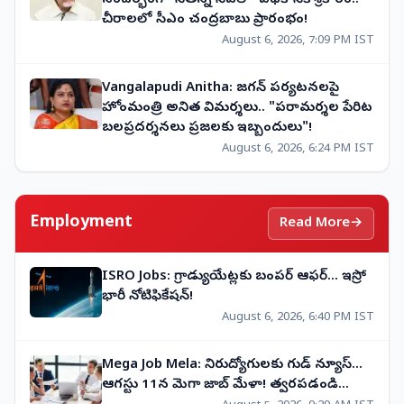
చీరాలలో సీఎం చంద్రబాబు ప్రారంభం!
August 6, 2026, 7:09 PM IST
Vangalapudi Anitha: జగన్ పర్యటనలపై
హోంమంత్రి అనిత విమర్శలు.. "పరామర్శల పేరిట
బలప్రదర్శనలు ప్రజలకు ఇబ్బందులు"!
August 6, 2026, 6:24 PM IST
Employment
Read More
→
ISRO Jobs: గ్రాడ్యుయేట్లకు బంపర్ ఆఫర్... ఇస్రో
భారీ నోటిఫికేషన్!
August 6, 2026, 6:40 PM IST
Mega Job Mela: నిరుద్యోగులకు గుడ్ న్యూస్...
ఆగస్టు 11న మెగా జాబ్ మేళా! త్వరపడండి...