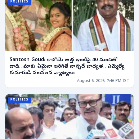
POLITICS
Santosh Goud: కాబోయే అత్త ఇంటిపై 40 మందితో
దాడి.. మాకు ఏమైనా జరిగితే నాన్నదే బాధ్యత.. ఎమ్మెల్యే
కుమారుడి సంచలన వ్యాఖ్యలు
August 6, 2026, 7:46 PM IST
POLITICS