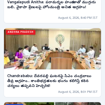
Vangalapudi Anitha: పరామర్శల హంగామాతో ముగ్గురు
బలి.. వైకాపా శ్రేణులపై హోంమంత్రి అనిత ఆగ్రహం!
August 6, 2026, 8:40 PM IST
ANDHRA PRADESH
Chandrababu: దేవరపల్లి ఘటనపై సీఎం చంద్రబాబు
తీవ్ర ఆగ్రహం.. శాంతిభద్రతలకు భంగం కలిగిస్తే కఠిన
చర్యలు తప్పవని హెచ్చరిక!
August 6, 2026, 8:01 PM IST