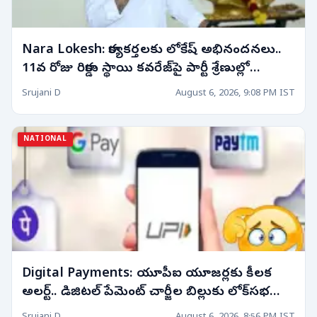
Nara Lokesh: కార్యకర్తలకు లోకేష్ అభినందనలు..
11వ రోజు రికార్డు స్థాయి కవరేజ్‌పై పార్టీ శ్రేణుల్లో
ఉత్సాహం!
Srujani D
August 6, 2026, 9:08 PM IST
NATIONAL
Digital Payments: యూపీఐ యూజర్లకు కీలక
అలర్ట్.. డిజిటల్ పేమెంట్ చార్జీల బిల్లుకు లోక్‌సభ
ఆమోదం! వినియోగదారుల్లో పెరిగిన ఉత్కంఠ!