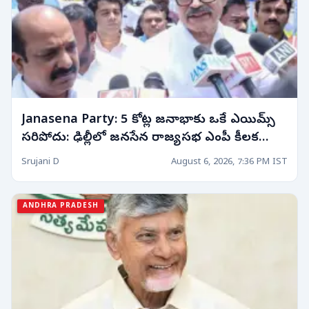
Janasena Party: 5 కోట్ల జనాభాకు ఒకే ఎయిమ్స్
సరిపోదు: ఢిల్లీలో జనసేన రాజ్యసభ ఎంపీ కీలక
వ్యాఖ్యలు!
Srujani D
August 6, 2026, 7:36 PM IST
ANDHRA PRADESH