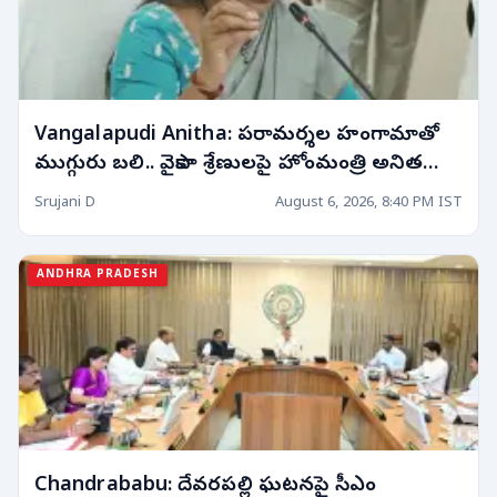
Vangalapudi Anitha: పరామర్శల హంగామాతో
ముగ్గురు బలి.. వైకాపా శ్రేణులపై హోంమంత్రి అనిత
ఆగ్రహం!
Srujani D
August 6, 2026, 8:40 PM IST
ANDHRA PRADESH
Chandrababu: దేవరపల్లి ఘటనపై సీఎం