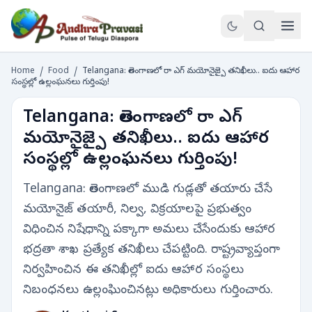
Home
/
Food
/
Telangana: తెలంగాణలో రా ఎగ్ మయోనైజ్పై తనిఖీలు.. ఐదు ఆహార
సంస్థల్లో ఉల్లంఘనలు గుర్తింపు!
Telangana: తెలంగాణలో రా ఎగ్
మయోనైజ్పై తనిఖీలు.. ఐదు ఆహార
సంస్థల్లో ఉల్లంఘనలు గుర్తింపు!
Telangana: తెలంగాణలో ముడి గుడ్లతో తయారు చేసే
మయోనైజ్ తయారీ, నిల్వ, విక్రయాలపై ప్రభుత్వం
విధించిన నిషేధాన్ని పక్కాగా అమలు చేసేందుకు ఆహార
భద్రతా శాఖ ప్రత్యేక తనిఖీలు చేపట్టింది. రాష్ట్రవ్యాప్తంగా
నిర్వహించిన ఈ తనిఖీల్లో ఐదు ఆహార సంస్థలు
నిబంధనలు ఉల్లంఘించినట్లు అధికారులు గుర్తించారు.