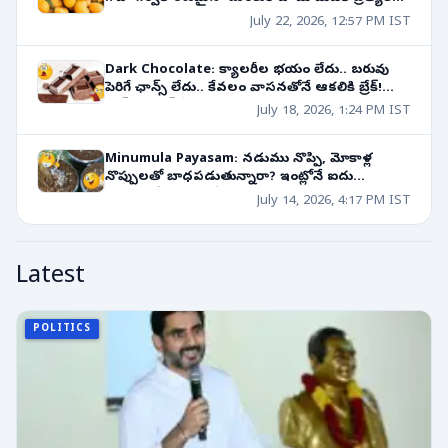
గుర్తింపు!
July 22, 2026, 12:57 PM IST
Dark Chocolate: క్యాలరీల భయం లేదు.. బరువు
పెరిగే ఛాన్స్ లేదు.. కేవలం వాసనతోనే ఆకలికి బ్రేక్!
డార్క్ చాక్లెట్ క్రేజీ నిజాలు!
July 18, 2026, 1:24 PM IST
Minumula Payasam: నడుము నొప్పి, మోకాళ్ల
నొప్పులతో బాధపడుతున్నారా? ఇంట్లోనే ఐదు
నిమిషాల్లో తయారయ్యే అమృత లాంటి వంటకం!
July 14, 2026, 4:17 PM IST
Latest
POLITICS