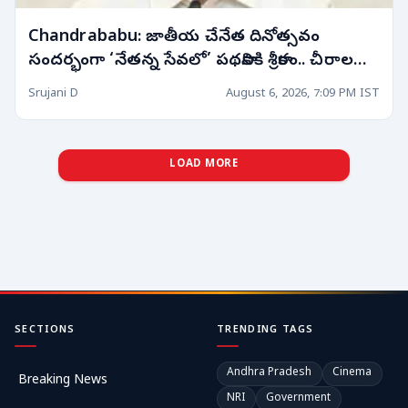
Chandrababu: జాతీయ చేనేత దినోత్సవం
సందర్భంగా ‘నేతన్న సేవలో’ పథకానికి శ్రీకారం.. చీరాలలో
సీఎం చంద్రబాబు ప్రారంభం!
Srujani D
August 6, 2026, 7:09 PM IST
LOAD MORE
SECTIONS
TRENDING TAGS
Andhra Pradesh
Cinema
Breaking News
NRI
Government