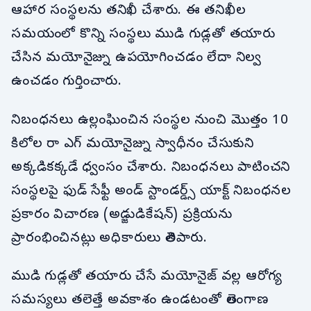
ఆహార సంస్థలను తనిఖీ చేశారు. ఈ తనిఖీల
సమయంలో కొన్ని సంస్థలు ముడి గుడ్లతో తయారు
చేసిన మయోనైజ్ను ఉపయోగించడం లేదా నిల్వ
ఉంచడం గుర్తించారు.
నిబంధనలు ఉల్లంఘించిన సంస్థల నుంచి మొత్తం 10
కిలోల రా ఎగ్ మయోనైజ్ను స్వాధీనం చేసుకుని
అక్కడికక్కడే ధ్వంసం చేశారు. నిబంధనలు పాటించని
సంస్థలపై ఫుడ్ సేఫ్టీ అండ్ స్టాండర్డ్స్ యాక్ట్ నిబంధనల
ప్రకారం విచారణ (అడ్జుడికేషన్) ప్రక్రియను
ప్రారంభించినట్లు అధికారులు తెలిపారు.
ముడి గుడ్లతో తయారు చేసే మయోనైజ్ వల్ల ఆరోగ్య
సమస్యలు తలెత్తే అవకాశం ఉండటంతో తెలంగాణ