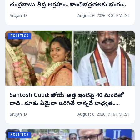
చంద్రబాబు తీవ్ర ఆగ్రహం.. శాంతిభద్రతలకు భంగం
కలిగిస్తే కఠిన చర్యలు తప్పవని హెచ్చరిక!
Srujani D
August 6, 2026, 8:01 PM IST
POLITICS
Santosh Goud: కాబోయే అత్త ఇంటిపై 40 మందితో
దాడి.. మాకు ఏమైనా జరిగితే నాన్నదే బాధ్యత..
ఎమ్మెల్యే కుమారుడి సంచలన వ్యాఖ్యలు
Srujani D
August 6, 2026, 7:46 PM IST
POLITICS