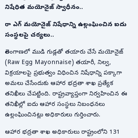
నిషేధిత మయోనైజ్ స్వాధీనం..
రా ఎగ్ మయోనైజ్ నిషేధాన్ని ఉల్లంఘించిన ఐదు
సంస్థలపై చర్యలు..
తెలంగాణలో ముడి గుడ్లతో తయారు చేసే మయోనైజ్
(Raw Egg Mayonnaise) తయారీ, నిల్వ,
విక్రయాలపై ప్రభుత్వం విధించిన నిషేధాన్ని పక్కాగా
అమలు చేసేందుకు ఆహార భద్రతా శాఖ ప్రత్యేక
తనిఖీలు చేపట్టింది. రాష్ట్రవ్యాప్తంగా నిర్వహించిన ఈ
తనిఖీల్లో ఐదు ఆహార సంస్థలు నిబంధనలు
ఉల్లంఘించినట్లు అధికారులు గుర్తించారు.
ఆహార భద్రతా శాఖ అధికారులు రాష్ట్రంలోని 131