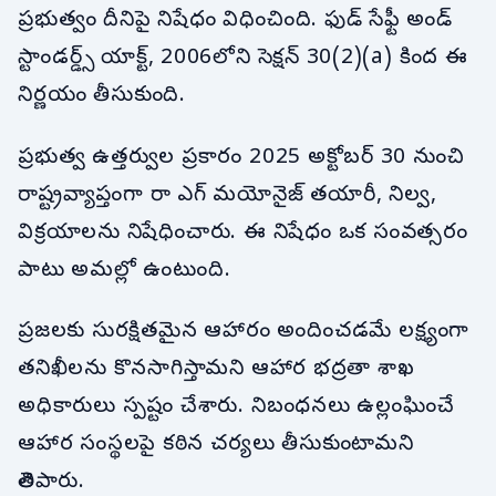
ప్రభుత్వం దీనిపై నిషేధం విధించింది. ఫుడ్ సేఫ్టీ అండ్
స్టాండర్డ్స్ యాక్ట్, 2006లోని సెక్షన్ 30(2)(a) కింద ఈ
నిర్ణయం తీసుకుంది.
ప్రభుత్వ ఉత్తర్వుల ప్రకారం 2025 అక్టోబర్ 30 నుంచి
రాష్ట్రవ్యాప్తంగా రా ఎగ్ మయోనైజ్ తయారీ, నిల్వ,
విక్రయాలను నిషేధించారు. ఈ నిషేధం ఒక సంవత్సరం
పాటు అమల్లో ఉంటుంది.
ప్రజలకు సురక్షితమైన ఆహారం అందించడమే లక్ష్యంగా
తనిఖీలను కొనసాగిస్తామని ఆహార భద్రతా శాఖ
అధికారులు స్పష్టం చేశారు. నిబంధనలు ఉల్లంఘించే
ఆహార సంస్థలపై కఠిన చర్యలు తీసుకుంటామని
తెలిపారు.