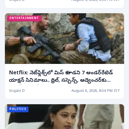
Srujani D
August 6, 2026, 8:56 PM IST
ENTERTAINMENT
Netflix: నెట్‌ఫ్లిక్స్‌లో మిస్ కాకూడని 7 అండర్‌రేటెడ్
యాక్షన్ సినిమాలు.. థ్రిల్, సస్పెన్స్, అడ్వెంచర్‌కు
పర్ఫెక్ట్ ఛాయిస్!
Srujani D
August 6, 2026, 8:54 PM IST
POLITICS