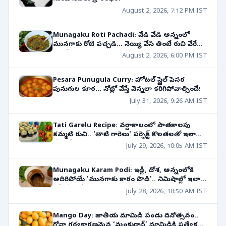
August 2, 2026, 7:12 PM IST
Munagaku Roti Pachadi: వేడి వేడి అన్నంలో
మునగాకు రోటి పచ్చడి... నెయ్యి వేసి తింటే రుచి వేరే
లెవెల్ అంతే..!!
August 2, 2026, 6:00 PM IST
Pesara Punugula Curry: హోటల్ స్టైల్ పెసర
పునుగుల కూర... నోట్లో వేస్తే వెన్నలా కరిగిపోవాల్సిందే!
July 31, 2026, 9:26 AM IST
Tati Garelu Recipe: వర్షాకాలంలో పాతకాలపు
కమ్మటి రుచి.. 'తాటి గారెలు' పర్ఫెక్ట్ కొలతలతో ఇలా
చేసుకోండి!
July 29, 2026, 10:05 AM IST
Munagaku Karam Podi: ఇడ్లీ, దోశ, అన్నంలోకి
అదిరిపోయే 'మునగాకు కారం పొడి'.. నిమిషాల్లో ఇలా
రెడీ చేసుకోండి!
July 28, 2026, 10:50 AM IST
Mango Day: జాతీయ మామిడి పండు దినోత్సవం..
గోవా గర్వకారణమైన ‘మంకురాద్’ మామిడికి ప్రత్యేక