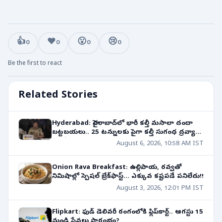
👍
❤️
😮
😢
0
0
0
0
Be the first to react
Related Stories
Hyderabad: హైదరాబాద్‌లో భారీ కల్తీ మసాలా దందా
బట్టబయలు.. 25 టన్నులకు పైగా కల్తీ సుగంధ ద్రవ్యాలు
స్వాధీనం!
August 6, 2026, 10:58 AM IST
Onion Rava Breakfast: ఉల్లిపాయ, రవ్వతో
నిమిషాల్లో స్పెషల్ బ్రేక్‌ఫాస్ట్... ఎక్కువ కష్టపడే పనిలేదు!!
August 3, 2026, 12:01 PM IST
Flipkart: ఫుడ్ డెలివరీ రంగంలోకి ఫ్లిప్‌కార్ట్.. ఆగస్టు 15
నుండి సేవలు ప్రారంభం?