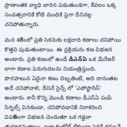
ప్రాణాంతక వ్యాధి బారిన పడుతుండగా, కేవలం ఒక్క
సంవత్సరానికే కోటి మందికి పైగా దీనివల్ల
చనిపోతున్నారు.
మన శరీరంలో ప్రతి సెకనుకు లక్షలాది కణాలు చనిపోయి
కొత్తవి పుడుతుంటాయి. ఈ ప్రక్రియను కణ విభజన
అంటారు. ప్రతి కణంలో ఉండే
డీఎన్ఏ
ఒక మేనేజర్
లాగా కణాల పెరుగుదలను నియంత్రిస్తుంది.
పొరపాటున ఏదైనా కణం దెబ్బతింటే, అది దానంతట
అదే చనిపోవాలి, దీనినే సైన్స్ లో 'ఎపోప్టాసిస్'
అంటారు. కానీ కొన్ని మొండి కణాలు డీఎన్ఏ పంపే
సిగ్నల్స్ వినకుండా, చనిపోవడానికి నిరాకరించి
విపరీతంగా విభజన చెందుతూ ఒక గడ్డలా