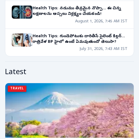
Health Tips: నడుము తీవ్రమైన నొప్పా... ఈ చిన్న
లక్షణాలను అస్సలు నిర్లక్ష్యం చేయకండి!
August 1, 2026, 7:45 AM IST
Health Tips: గుండెపోటుకు దారితీసే సైలెంట్ కిల్లర్...
రాత్రివేళ BP హైలో ఉంటే ఏమవుతుందో తెలుసా?
July 31, 2026, 7:43 AM IST
Latest
TRAVEL