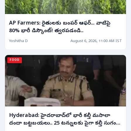
AP Farmers: రైతులకు బంపర్ ఆఫర్... వాటిపై
80% భారీ డిస్కౌంట్! త్వరపడండి..
Yoshitha D
August 6, 2026, 11:00 AM IST
FOOD
Hyderabad: హైదరాబాద్‌లో భారీ కల్తీ మసాలా
దందా బట్టబయలు.. 25 టన్నులకు పైగా కల్తీ సుగంధ