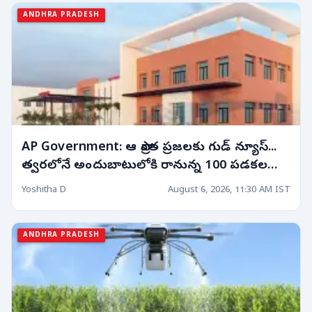
ANDHRA PRADESH
AP Government: ఆ ప్రాంత ప్రజలకు గుడ్ న్యూస్...
త్వరలోనే అందుబాటులోకి రానున్న 100 పడకల
ఆసుపత్రి!
Yoshitha D
August 6, 2026, 11:30 AM IST
ANDHRA PRADESH