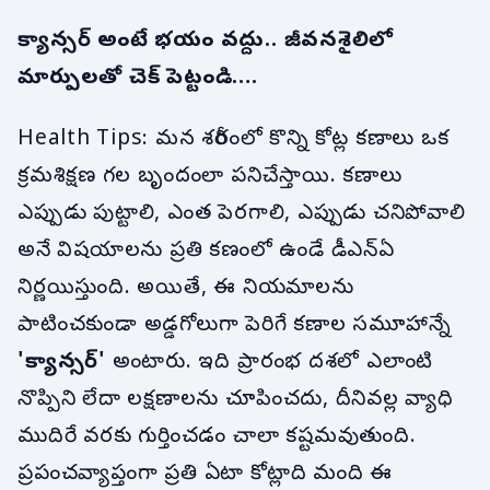
క్యాన్సర్ అంటే భయం వద్దు.. జీవనశైలిలో
మార్పులతో చెక్ పెట్టండి….
Health Tips: మన శరీరంలో కొన్ని కోట్ల కణాలు ఒక
క్రమశిక్షణ గల బృందంలా పనిచేస్తాయి. కణాలు
ఎప్పుడు పుట్టాలి, ఎంత పెరగాలి, ఎప్పుడు చనిపోవాలి
అనే విషయాలను ప్రతి కణంలో ఉండే డీఎన్ఏ
నిర్ణయిస్తుంది. అయితే, ఈ నియమాలను
పాటించకుండా అడ్డగోలుగా పెరిగే కణాల సమూహాన్నే
'
క్యాన్సర్
'
అంటారు. ఇది ప్రారంభ దశలో ఎలాంటి
నొప్పిని లేదా లక్షణాలను చూపించదు, దీనివల్ల వ్యాధి
ముదిరే వరకు గుర్తించడం చాలా కష్టమవుతుంది.
ప్రపంచవ్యాప్తంగా ప్రతి ఏటా కోట్లాది మంది ఈ