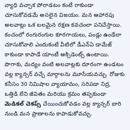
వ్యాధి వచ్చాక పోరాడటం కంటే రాకుండా
చూసుకోవడమే అసలైన విజయం. మన ఆహారపు
అలవాట్లు ఒక బలమైన రక్షణ కవచంలా పనిచేస్తాయి.
కంచంలో రంగురంగుల కూరగాయలు, పండ్లు ఉండేలా
చూసుకోవాలి ఎందుకంటే వీటిలో డీఎన్ఏ డామేజ్
కాకుండా కాపాడే యాంటీ ఆక్సిడెంట్స్ ఉంటాయి.
పొగాకు, మద్యం వంటి అలవాట్లకు దూరంగా ఉండటం
వల్ల క్యాన్సర్ వచ్చే మార్గాలను మూసేయవచ్చు. రోజుకు
కనీసం 30 నిమిషాల వ్యాయామం, సరిపడా నిద్ర,
ఒత్తిడి లేని జీవితం మరియు క్రమం తప్పకుండా
మెడికల్ చెకప్స్
చేయించుకోవడం వల్ల క్యాన్సర్ బారి
నుండి మన ప్రాణాలను కాపాడుకోవచ్చు.