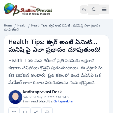
Home
/
Health
/
Health Tips: కాన్సర్ అంటే ఏమిటి... మనిషి పై ఎలా ప్రభావం
చూపుతుంది!
Health Tips: కాన్సర్ అంటే ఏమిటి...
మనిషి పై ఎలా ప్రభావం చూపుతుంది!
Health Tips: మన శరీరంలో ప్రతి సెకనుకు లక్షలాది
కణాలు చనిపోయి కొత్తవి పుడుతుంటాయి. ఈ ప్రక్రియను
కణ విభజన అంటారు. ప్రతి కణంలో ఉండే డీఎన్ఏ ఒక
మేనేజర్ లాగా కణాల పెరుగుదలను నియంత్రిస్తుంది.
Andhrapravasi Desk
Published May 11, 2026, 3:20 PM IST
2 min read
·
Edited By:
Ch Rajasekhar