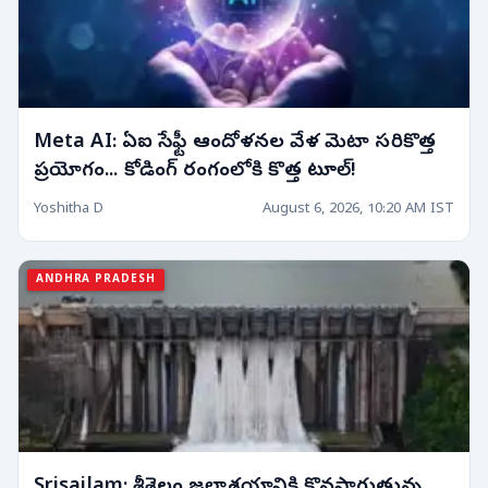
Meta AI: ఏఐ సేఫ్టీ ఆందోళనల వేళ మెటా సరికొత్త
ప్రయోగం... కోడింగ్ రంగంలోకి కొత్త టూల్!
Yoshitha D
August 6, 2026, 10:20 AM IST
ANDHRA PRADESH
Srisailam: శ్రీశైలం జలాశయానికి కొనసాగుతున్న