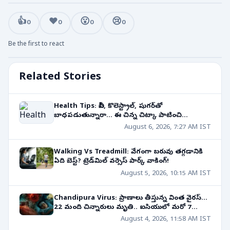
👍
❤️
😮
😢
0
0
0
0
Be the first to react
Related Stories
Health Tips: బీపీ, కొలెస్ట్రాల్, షుగర్‌తో
బాధపడుతున్నారా... ఈ చిన్న చిట్కా పాటించి
చూడండి!
August 6, 2026, 7:27 AM IST
Walking Vs Treadmill: వేగంగా బరువు తగ్గడానికి
ఏది బెస్ట్? ట్రెడ్‌మిల్ వర్సెస్ పార్క్ వాకింగ్!
August 5, 2026, 10:15 AM IST
Chandipura Virus: ప్రాణాలు తీస్తున్న వింత వైరస్...
22 మంది చిన్నారులు మృతి.. ఐసియులో మరో 7
మంది!
August 4, 2026, 11:58 AM IST