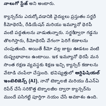
నాలుగో స్టేజ్
అని అంటారు.
క్యాన్సర్‌ను ఎదుర్కోవడానికి వైద్యులు ప్రస్తుతం సర్జరీ,
కీమోథెరపీ, రేడియేషన్ మరియు ఇమ్యూనో థెరపీ
వంటి పద్ధతులను వాడుతున్నారు. సర్జరీ ద్వారా గడ్డను
తొలగిస్తారు, కీమోథెరపీ వేగంగా పెరిగే కణాలను
చంపుతుంది. అయితే కీమో వల్ల జుట్టు ఊడటం వంటి
దుష్ప్రభావాలు ఉంటాయి. ఇక ఇమ్యూనో థెరపీ మన
సొంత రక్షణ వ్యవస్థకు శిక్షణ ఇచ్చి క్యాన్సర్ కణాలను
వేటాడి చంపేలా చేస్తుంది. భవిష్యత్తులో
ఆర్టిఫిషియల్
ఇంటెలిజెన్స్ (AI)
, నానో టెక్నాలజీ మరియు డీఎన్ఏ
రిపేర్ చేసే సరికొత్త టెక్నాలజీల ద్వారా క్యాన్సర్‌ను
ముందే పసిగట్టి పూర్తిగా నయం చేసే అవకాశం ఉంది.