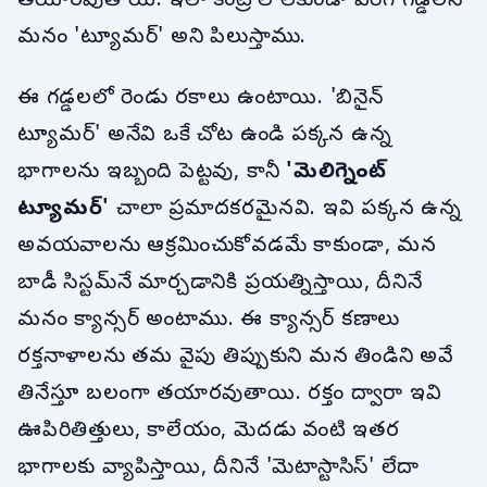
తయారవుతాయి. ఇలా కంట్రోల్ లేకుండా పెరిగే గడ్డలనే
మనం 'ట్యూమర్' అని పిలుస్తాము.
ఈ గడ్డలలో రెండు రకాలు ఉంటాయి. 'బినైన్
ట్యూమర్' అనేవి ఒకే చోట ఉండి పక్కన ఉన్న
భాగాలను ఇబ్బంది పెట్టవు, కానీ
'
మెలిగ్నెంట్
ట్యూమర్
'
చాలా ప్రమాదకరమైనవి. ఇవి పక్కన ఉన్న
అవయవాలను ఆక్రమించుకోవడమే కాకుండా, మన
బాడీ సిస్టమ్‌నే మార్చడానికి ప్రయత్నిస్తాయి, దీనినే
మనం క్యాన్సర్ అంటాము. ఈ క్యాన్సర్ కణాలు
రక్తనాళాలను తమ వైపు తిప్పుకుని మన తిండిని అవే
తినేస్తూ బలంగా తయారవుతాయి. రక్తం ద్వారా ఇవి
ఊపిరితిత్తులు, కాలేయం, మెదడు వంటి ఇతర
భాగాలకు వ్యాపిస్తాయి, దీనినే 'మెటాస్టాసిస్' లేదా