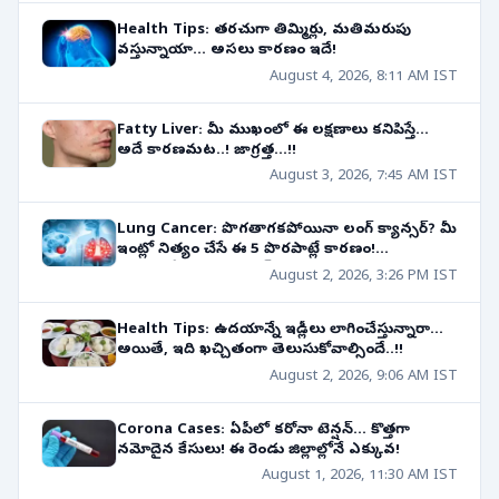
Health Tips: తరచుగా తిమ్మిర్లు, మతిమరుపు
వస్తున్నాయా... అసలు కారణం ఇదే!
August 4, 2026, 8:11 AM IST
Fatty Liver: మీ ముఖంలో ఈ లక్షణాలు కనిపిస్తే...
అదే కారణమట..! జాగ్రత్త...!!
August 3, 2026, 7:45 AM IST
Lung Cancer: పొగతాగకపోయినా లంగ్ క్యాన్సర్? మీ
ఇంట్లో నిత్యం చేసే ఈ 5 పొరపాట్లే కారణం!
తెలుసుకోవాల్సిన షాకింగ్ విషయాలు!
August 2, 2026, 3:26 PM IST
Health Tips: ఉదయాన్నే ఇడ్లీలు లాగించేస్తున్నారా...
అయితే, ఇది ఖచ్చితంగా తెలుసుకోవాల్సిందే..!!
August 2, 2026, 9:06 AM IST
Corona Cases: ఏపీలో కరోనా టెన్షన్... కొత్తగా
నమోదైన కేసులు! ఈ రెండు జిల్లాల్లోనే ఎక్కువ!
August 1, 2026, 11:30 AM IST