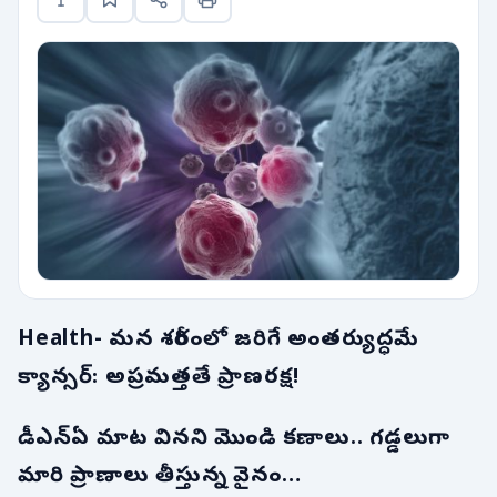
Health- మన శరీరంలో జరిగే అంతర్యుద్ధమే
క్యాన్సర్: అప్రమత్తతే ప్రాణరక్ష!
డీఎన్ఏ మాట వినని మొండి కణాలు.. గడ్డలుగా
మారి ప్రాణాలు తీస్తున్న వైనం…