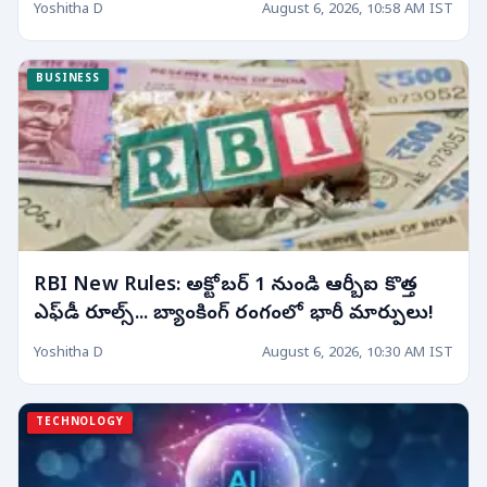
ద్రవ్యాలు స్వాధీనం!
Yoshitha D
August 6, 2026, 10:58 AM IST
BUSINESS
RBI New Rules: అక్టోబర్ 1 నుండి ఆర్బీఐ కొత్త
ఎఫ్‌డీ రూల్స్... బ్యాంకింగ్ రంగంలో భారీ మార్పులు!
Yoshitha D
August 6, 2026, 10:30 AM IST
TECHNOLOGY