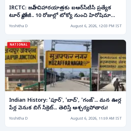
IRCTC: జపాన్ విహారయాత్రకు ఐఆర్‌సీటీసీ ప్రత్యేక
టూర్ ప్యాకేజీ.. 10 రోజుల్లో టోక్యో నుంచి హిరోషిమా
వరకు!
Yoshitha D
August 6, 2026, 12:03 PM IST
NATIONAL
Indian History: 'పూర్', 'బాద్', 'గంజ్'... మన ఊర్ల
పేర్ల వెనుక బిగ్ సీక్రెట్... తెలిస్తే ఆశ్చర్యపోతారు!
Yoshitha D
August 6, 2026, 11:59 AM IST