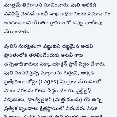
మాత్రమే తిరగాలని సూచించారు. పులి అలికిడి
వినిపిస్తే వెంటనే అటవీ శాఖ అధికారులకు సమాచారం
అందించాలని కోరుతూ గ్రామాలలో డప్పు చాటింపు
వేయించారు.
పులిని సురక్షితంగా పట్టుకుని దట్టమైన అడవి
ప్రాంతంలోకి తరలించేందుకు అటవీ శాఖ
ఉన్నతాధికారులు పక్కా యాక్షన్ ప్లాన్ సిద్ధం చేశారు.
పులి సంచరిస్తున్న మార్గాలను గుర్తించి, అక్కడ
ప్రత్యేకంగా బోన్లు (Cages) ఏర్పాటు చేయడంతో
పాటు ఎరలను కూడా సిద్ధం చేశారు. వైల్డ్‌లైఫ్
నిపుణులు, ట్రాంక్విలైజర్ (మత్తుమందు) గన్ ఉన్న
ప్రత్యేక బృందాలు క్షేత్రస్థాయిలో నిరంతరం నిఘా