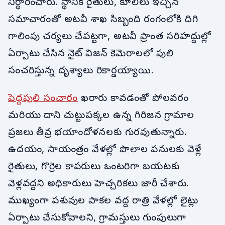
నిర్ధారించారు. స్థానిక రైతులు, కూలీలు ఇచ్చిన
సమాచారంతో అటవీ శాఖ సిబ్బంది రంగంలోకి దిగి
గాలింపు చర్యలు చేపట్టగా, అటవీ ప్రాంత సరిహద్దుల్లో
ఏర్పాటు చేసిన నైట్ విజన్ కెమెరాలలో పులి
సంచరిస్తున్న దృశ్యాలు రికార్డయ్యాయి.
పెద్దపులి సంచారం
ఖరారు కావడంతో పోలవరం
మరియు దాని చుట్టుపక్కల ఉన్న గిరిజన గ్రామాల
ప్రజలు తీవ్ర భయాందోళనలకు గురవుతున్నారు.
ఉదయం, సాయంత్రం వేళల్లో పొలాల పనులకు వెళ్లే
రైతులు, గొర్రెల కాపరులు ఒంటరిగా బయటకు
వెళ్లవద్దని అధికారులు హెచ్చరికలు జారీ చేశారు.
ముఖ్యంగా పశువుల పాకల వద్ద రాత్రి వేళల్లో లైట్లు
ఏర్పాటు చేసుకోవాలని, గ్రామస్తులు గుంపులుగా