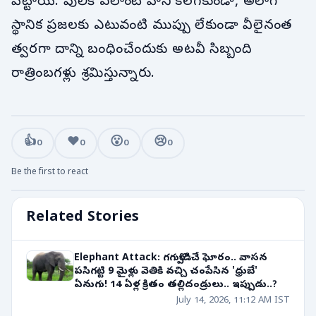
పెట్టాయి. పులికి ఎలాంటి హాని కలగకుండా, అలాగే
స్థానిక ప్రజలకు ఎటువంటి ముప్పు లేకుండా వీలైనంత
త్వరగా దాన్ని బంధించేందుకు అటవీ సిబ్బంది
రాత్రింబగళ్లు శ్రమిస్తున్నారు.
👍
❤️
😮
😢
0
0
0
0
Be the first to react
Related Stories
Elephant Attack: గగుర్పొడిచే ఘోరం.. వాసన
పసిగట్టి 9 మైళ్లు వెతికి వచ్చి చంపేసిన 'ధ్రుబే'
ఏనుగు! 14 ఏళ్ల క్రితం తల్లిదండ్రులు.. ఇప్పుడు..?
July 14, 2026, 11:12 AM IST