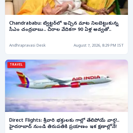
Chandrababu: ట్విట్టర్‌లో ఇచ్చిన మాట నిలబెట్టుకున్న
సీఎం చంద్రబాబు.. చీరాల వేదికగా 90 ఏళ్ల అవ్వతో..
Andhrapravasi Desk
August 7, 2026, 8:29 PM IST
TRAVEL
Direct Flights: శ్రీవారి భక్తులకు గాల్లో తేలిపోయే వార్త!..
హైదరాబాద్ నుండి తిరుపతికి ప్రయాణం ఇక క్షణాల్లోనే!