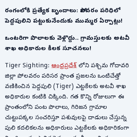
రంగంలోకి ప్రత్యేక బృందాలు: పోలవరం పరిధిలో
పెద్దపులిని పట్టుకునేందుకు ముమ్మర ఏర్పాట్లు!
ఒంటరిగా పొలాలకు వెళ్లొద్దు.. గ్రామస్తులకు అటవీ
శాఖ అధికారుల కీలక సూచనలు!
Tiger Sighting:
ఆంధ్రప్రదేశ్
లోని పశ్చిమ గోదావరి
జిల్లా పోలవరం పరిసర ప్రాంత ప్రజలను ఒంటిచేత్తో
వణికించిన పెద్దపులి (Tiger) ఎట్టకేలకు అటవీ శాఖ
అధికారుల కంటికి చిక్కింది. గత కొన్ని రోజులుగా ఈ
ప్రాంతంలోని పంట పొలాలు, గిరిజన గ్రామాల
చుట్టుపక్కల సంచరిస్తూ పశువులపై దాడులు చేస్తున్న
పులి కదలికలను అధికారులు ఎట్టకేలకు అధికారికంగా