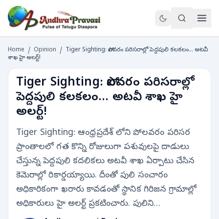
Home
/
Opinion
/
Tiger Sighting: పోలవరం పరిసరాల్లో పెద్దపులి కలకలం... అటవీ
శాఖ హై అలర్ట్!
Tiger Sighting: పోలవరం పరిసరాల్లో
పెద్దపులి కలకలం... అటవీ శాఖ హై
అలర్ట్!
Tiger Sighting: ఆంధ్రప్రదేశ్ లోని పోలవరం పరిసర
ప్రాంతాలలో గత కొన్ని రోజులుగా పశువులపై దాడులు
చేస్తున్న పెద్దపులి కదలికలు అటవీ శాఖ ఏర్పాటు చేసిన
కెమెరాల్లో రికార్డయ్యాయి. దీంతో పులి సంచారం
అధికారికంగా ఖరారు కావడంతో స్థానిక గిరిజన గ్రామాల్లో
అధికారులు హై అలర్ట్ ప్రకటించారు. పులిని…