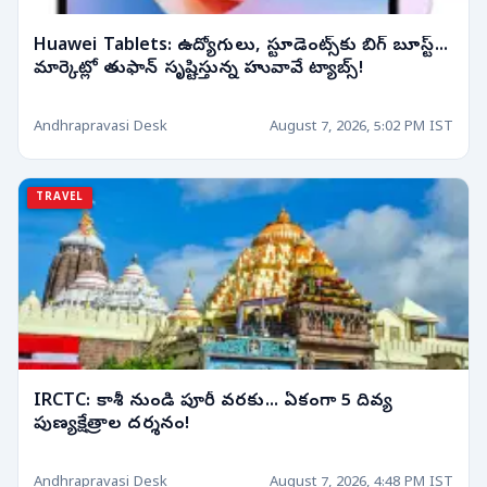
Huawei Tablets: ఉద్యోగులు, స్టూడెంట్స్‌కు బిగ్ బూస్ట్...
మార్కెట్లో తుఫాన్ సృష్టిస్తున్న హువావే ట్యాబ్స్!
Andhrapravasi Desk
August 7, 2026, 5:02 PM IST
TRAVEL
IRCTC: కాశీ నుండి పూరీ వరకు... ఏకంగా 5 దివ్య
పుణ్యక్షేత్రాల దర్శనం!
Andhrapravasi Desk
August 7, 2026, 4:48 PM IST