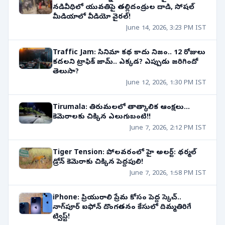
నడివీధిలో యువతిపై తల్లిదండ్రుల దాడి, సోషల్
మీడియాలో వీడియో వైరల్!
June 14, 2026, 3:23 PM IST
Traffic Jam: సినిమా కథ కాదు నిజం.. 12 రోజులు
కదలని ట్రాఫిక్‌ జామ్‌.. ఎక్కడ? ఎప్పుడు జరిగిందో
తెలుసా?
June 12, 2026, 1:30 PM IST
Tirumala: తిరుమలలో తాత్కాలిక ఆంక్షలు...
కెమెరాలకు చిక్కిన ఎలుగుబంటి!!
June 7, 2026, 2:12 PM IST
Tiger Tension: పోలవరంలో హై అలర్ట్: థర్మల్
డ్రోన్ కెమెరాకు చిక్కిన పెద్దపులి!
June 7, 2026, 1:58 PM IST
iPhone: ప్రియురాలి ప్రేమ కోసం పెద్ద స్కెచ్..
నాగ్‌పూర్ ఐఫోన్ దొంగతనం కేసులో దిమ్మతిరిగే
ట్విస్ట్!