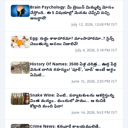
Brain Psychology: మీ బ్రెయిన్ మిమ్మల్ని మోసం
చేస్తోంది.. ఈ 5 విషయాల్లో మెదడు చెప్పేవి పచ్చి
అబద్ధాలే!
July 12, 2026, 12:58 PM IST
Egg: గుడ్డు శాకాహారమా? మాంసాహారమా..? సైన్స్
చెబుతున్న అసలు నిజాలివే!
July 4, 2026, 3:18 PM IST
History Of Names: 3500 ఏళ్ల చరిత్ర... ఊర్ల పేర్ల
వెనుక దాగిన రహస్యం! 'పూర్', 'బాద్' అంటే అర్థం
ఏమిటి...
June 15, 2026, 2:30 PM IST
Snake Wine: ఏంటి.. పర్యాటకులను ఆకర్షిస్తున్న
వింత మద్యం.. మందులో పాము... ఆ రుచికి
కోట్లాది మంది ఫిదా!
June 14, 2026, 9:53 PM IST
Crime News: కన్నవారే కాలయములైతే..