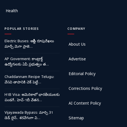
Health
POPULAR STORIES
COMPANY
Electric Buses: ఆర్టీసీ రూపురేఖలు
About Us
మార్చే మెగా ప్రాజె…
AP Goverment: కాంట్రాక్ట్
Advertise
ఉద్యోగులకు ఏపీ ప్రభుత్వం త…
Editorial Policy
Chaddannam Recipe Telugu:
వేసవి తాపానికి చెక్ పెట్టే…
Corrections Policy
H1B Visa: అమెరికాలో భారతీయులకు
పండగే.. హెచ్-1బీ వేతన…
AI Content Policy
Vijayawada Bypass: మార్చి 31
డెడ్ లైన్.. శరవేగంగా వి…
Sitemap