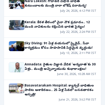
Nara Lokesh: గోదావరి విషాద బాధిత
కుటుంబాలకు మంత్రి నారా లోకేష్ పరామర్శ!
July 24, 2026, 4:12 PM IST
Kerala: కేరళ తీరంలో చైనా నౌక ప్రమాదం.. 12
మంది నావికులను రక్షించిన భారత సైన్యం!
July 22, 2026, 2:24 PM IST
Sky Diving: 91 ఏళ్ల వయసులో స్కైడైవ్.. సేవా
కార్యక్రమం కోసం సాహసానికి సిద్ధమైన వృద్ధుడు!
July 13, 2026, 2:11 PM IST
Annadata: రైతుల విజ్ఞాన వేదిక ‘అన్నదాత’కు 30
ఏళ్లు.. మంత్రి అచ్చెన్నాయుడు శుభాకాంక్షలు!
June 30, 2026, 10:28 AM IST
Basavatarakam Hospital: క్యాన్సర్ బాధితుల
పాలిట ఆశాకిరణం.. 25 ఏళ్ల సేవలో బసవతారకం
ఆస్పత్రి!
June 21, 2026, 3:52 PM IST