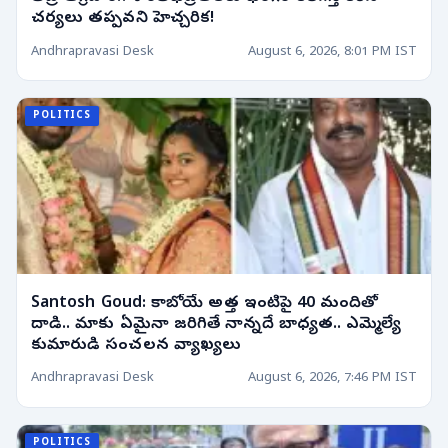
చర్యలు తప్పవని హెచ్చరిక!
Andhrapravasi Desk
August 6, 2026, 8:01 PM IST
POLITICS
Santosh Goud: కాబోయే అత్త ఇంటిపై 40 మందితో
దాడి.. మాకు ఏమైనా జరిగితే నాన్నదే బాధ్యత.. ఎమ్మెల్యే
కుమారుడి సంచలన వ్యాఖ్యలు
Andhrapravasi Desk
August 6, 2026, 7:46 PM IST
POLITICS