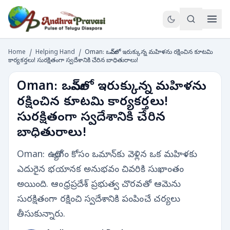
Home
/
Helping Hand
/
Oman: ఒమాన్‌లో ఇరుక్కున్న మహిళను రక్షించిన కూటమి
కార్యకర్తలు! సురక్షితంగా స్వదేశానికి చేరిన బాధితురాలు!
Oman: ఒమాన్‌లో ఇరుక్కున్న మహిళను
రక్షించిన కూటమి కార్యకర్తలు!
సురక్షితంగా స్వదేశానికి చేరిన
బాధితురాలు!
Oman: ఉద్యోగం కోసం ఒమాన్‌కు వెళ్లిన ఒక మహిళకు
ఎదురైన భయానక అనుభవం చివరికి సుఖాంతం
అయింది. ఆంధ్రప్రదేశ్ ప్రభుత్వ చొరవతో ఆమెను
సురక్షితంగా రక్షించి స్వదేశానికి పంపించే చర్యలు
తీసుకున్నారు.