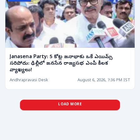
Janasena Party: 5 కోట్ల జనాభాకు ఒకే ఎయిమ్స్
సరిపోదు: ఢిల్లీలో జనసేన రాజ్యసభ ఎంపీ కీలక
వ్యాఖ్యలు!
Andhrapravasi Desk
August 6, 2026, 7:36 PM IST
LOAD MORE