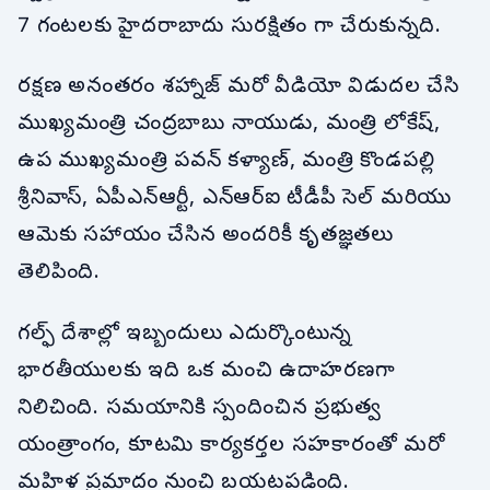
7 గంటలకు హైదరాబాదు సురక్షితం గా చేరుకున్నది.
రక్షణ అనంతరం శహ్నాజ్ మరో వీడియో విడుదల చేసి
ముఖ్యమంత్రి చంద్రబాబు నాయుడు, మంత్రి లోకేష్,
ఉప ముఖ్యమంత్రి పవన్ కళ్యాణ్, మంత్రి కొండపల్లి
శ్రీనివాస్, ఏపీఎన్‌ఆర్టీ, ఎన్ఆర్ఐ టీడీపీ సెల్ మరియు
ఆమెకు సహాయం చేసిన అందరికీ కృతజ్ఞతలు
తెలిపింది.
గల్ఫ్ దేశాల్లో ఇబ్బందులు ఎదుర్కొంటున్న
భారతీయులకు ఇది ఒక మంచి ఉదాహరణగా
నిలిచింది. సమయానికి స్పందించిన ప్రభుత్వ
యంత్రాంగం, కూటమి కార్యకర్తల సహకారంతో మరో
మహిళ ప్రమాదం నుంచి బయటపడింది.