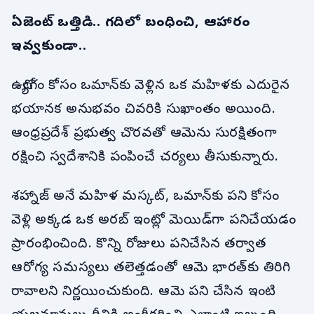
ఏజెంట్ ఒత్తిడి.. గదిలో బంధించి, ఆహారం
ఇవ్వకుండా..
ఉద్యోగం కోసం ఒమాన్‌కు వెళ్లిన ఒక మహిళకు ఎదురైన
భయానక అనుభవం చివరికి సుఖాంతం అయింది.
ఆంధ్రప్రదేశ్ ప్రభుత్వ చొరవతో ఆమెను సురక్షితంగా
రక్షించి స్వదేశానికి పంపించే చర్యలు తీసుకున్నారు.
శహ్నాజ్ అనే మహిళ మస్కట్, ఒమాన్‌కు పని కోసం
వెళ్లి అక్కడ ఒక అరబ్ ఇంట్లో మెయిడ్‌గా పనిచేయడం
ప్రారంభించింది. కొన్ని రోజులు పనిచేసిన తర్వాత
ఆరోగ్య సమస్యలు తలెత్తడంతో ఆమె భారత్‌కు తిరిగి
రావాలని నిర్ణయించుకుంది. ఆమె పని చేసిన ఇంటి