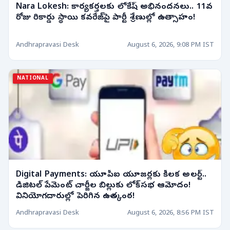
Nara Lokesh: కార్యకర్తలకు లోకేష్ అభినందనలు.. 11వ
రోజు రికార్డు స్థాయి కవరేజ్‌పై పార్టీ శ్రేణుల్లో ఉత్సాహం!
Andhrapravasi Desk
August 6, 2026, 9:08 PM IST
NATIONAL
Digital Payments: యూపీఐ యూజర్లకు కీలక అలర్ట్..
డిజిటల్ పేమెంట్ చార్జీల బిల్లుకు లోక్‌సభ ఆమోదం!
వినియోగదారుల్లో పెరిగిన ఉత్కంఠ!
Andhrapravasi Desk
August 6, 2026, 8:56 PM IST