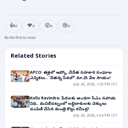
👍
❤️
😮
😢
0
0
0
0
Be the first to react
Related Stories
APCO: త్వరలో ఆప్కో, చేనేత సహకార సంఘాల
ఎన్నికలు.. ‘నేతన్న సేవలో’ రూ.25 వేల సాయం!
July 26, 2026, 7:23 PM IST
Kollu Ravindra: పేదలకు అండగా సీఎం సహాయ
నిధి.. మచిలీపట్నంలో లబ్ధిదారులకు చెక్కులు
పంపిణీ చేసిన మంత్రి కొల్లు రవీంద్ర!
July 26, 2026, 5:54 PM IST