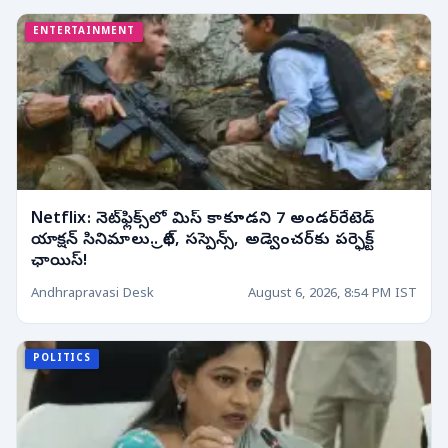
ENTERTAINMENT
Netflix: నెట్‌ఫ్లిక్స్‌లో మిస్ కాకూడని 7 అండర్‌రేటెడ్
యాక్షన్ సినిమాలు.. థ్రిల్, సస్పెన్స్, అడ్వెంచర్‌కు పర్ఫెక్ట్
ఛాయిస్!
Andhrapravasi Desk
August 6, 2026, 8:54 PM IST
POLITICS