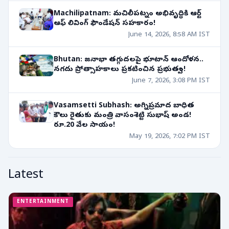
Machilipatnam: మచిలీపట్నం అభివృద్ధికి ఆర్ట్
ఆఫ్ లివింగ్ ఫౌండేషన్ సహకారం!
June 14, 2026, 8:58 AM IST
Bhutan: జనాభా తగ్గుదలపై భూటాన్ ఆందోళన..
నగదు ప్రోత్సాహకాలు ప్రకటించిన ప్రభుత్వం!
June 7, 2026, 3:08 PM IST
Vasamsetti Subhash: అగ్నిప్రమాద బాధిత
కౌలు రైతుకు మంత్రి వాసంశెట్టి సుభాష్ అండ!
రూ.20 వేల సాయం!
May 19, 2026, 7:02 PM IST
Latest
ENTERTAINMENT