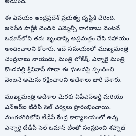
అయింది.
ఈ విషయం ఆంధ్రప్రదేశ్ ప్రభుత్వ దృష్టికి చేరింది.
జనసేన పార్టీకి చెందిన ఎమ్మెల్సీ నాగబాబు వెంటనే
ఒమాన్‌లోని తమ బృందాన్ని అప్రమత్తం చేసి సహాయం
అందించాలని కోరారు. ఇదే సమయంలో ముఖ్యమంత్రి
చంద్రబాబు నాయుడు, మంత్రి లోకేష్, ఎన్నారై మంత్రి
కొండపల్లి శ్రీనివాస్ కూడా ఈ ఘటనపై స్పందించి
వెంటనే ఆమెను రక్షించాలని ఆదేశాలు జారీ చేశారు.
ముఖ్యమంత్రి ఆదేశాల మేరకు ఏపీఎన్‌ఆర్టీ మరియు
ఎన్ఆర్ఐ టీడీపీ సెల్ చర్యలు ప్రారంభించాయి.
మంగళగిరిలోని టీడీపీ కేంద్ర కార్యాలయంలో ఉన్న
ఎన్నారై టీడీపీ సెల్ ఒమాన్ టీంతో సంప్రదించి శహ్నాజ్