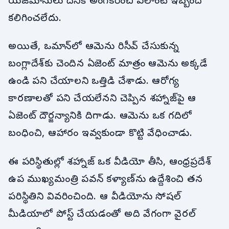
యజమానులు దీనికి అంగీకరించి ఎలాంటి ఇబ్బంది
కలిగించలేదు.
అయితే, ఒమాన్‌లో ఆమెను రిసీవ్ చేసుకున్న
బంగ్లాదేశ్‌కు చెందిన ఏజెంట్ మాత్రం ఆమెను అక్కడే
ఉండి పని చేయాలని ఒత్తిడి చేశాడు. ఆరోగ్య
కారణాలతో పని చేయలేనని చెప్పిన శహ్నాజ్‌పై ఆ
ఏజెంట్ దౌర్జన్యానికి దిగాడు. ఆమెను ఒక గదిలో
బంధించి, ఆహారం ఇవ్వకుండా కొట్టి వేధించాడు.
ఈ పరిస్థితుల్లో శహ్నాజ్ ఒక వీడియో తీసి, ఆంధ్రప్రదేశ్
ఉప ముఖ్యమంత్రి పవన్ కళ్యాణ్‌ను ఉద్దేశించి తన
పరిస్థితిని వివరించింది. ఆ వీడియోను సోషల్
మీడియాలో పోస్ట్ చేయడంతో అది వేగంగా వైరల్