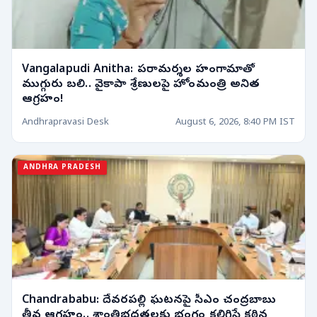
Vangalapudi Anitha: పరామర్శల హంగామాతో
ముగ్గురు బలి.. వైకాపా శ్రేణులపై హోంమంత్రి అనిత
ఆగ్రహం!
Andhrapravasi Desk
August 6, 2026, 8:40 PM IST
ANDHRA PRADESH
Chandrababu: దేవరపల్లి ఘటనపై సీఎం చంద్రబాబు
తీవ్ర ఆగ్రహం.. శాంతిభద్రతలకు భంగం కలిగిస్తే కఠిన