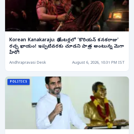
Korean Kanakaraju: థియేటర్లలో 'కొరియన్ కనకరాజు'
రచ్చ ఖాయం! ఇప్పటివరకు చూడని పాత్ర అంటున్న మెగా
హీరో!
Andhrapravasi Desk
August 6, 2026, 10:31 PM IST
POLITICS