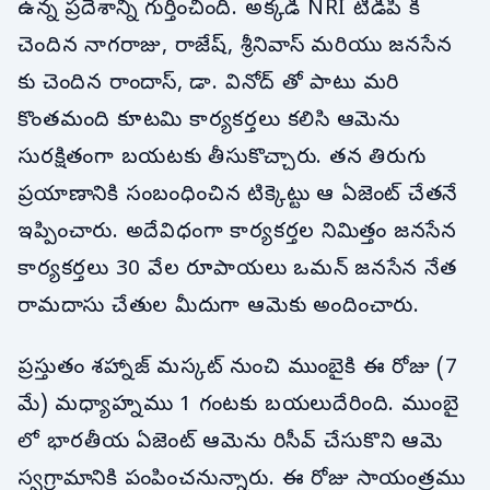
ఉన్న ప్రదేశాన్ని గుర్తించింది. అక్కడి NRI టీడీపీ కి
చెందిన నాగరాజు, రాజేష్, శ్రీనివాస్ మరియు జనసేన
కు చెందిన రాందాస్, డా. వినోద్ తో పాటు మరి
కొంతమంది కూటమి కార్యకర్తలు కలిసి ఆమెను
సురక్షితంగా బయటకు తీసుకొచ్చారు. తన తిరుగు
ప్రయాణానికి సంబంధించిన టిక్కెట్టు ఆ ఏజెంట్ చేతనే
ఇప్పించారు. అదేవిధంగా కార్యకర్తల నిమిత్తం జనసేన
కార్యకర్తలు 30 వేల రూపాయలు ఒమన్ జనసేన నేత
రామదాసు చేతుల మీదుగా ఆమెకు అందించారు.
ప్రస్తుతం శహ్నాజ్ మస్కట్ నుంచి ముంబైకి ఈ రోజు (7
మే) మధ్యాహ్నము 1 గంటకు బయలుదేరింది. ముంబై
లో భారతీయ ఏజెంట్ ఆమెను రిసీవ్ చేసుకొని ఆమె
స్వగ్రామానికి పంపించనున్నారు. ఈ రోజు సాయంత్రము