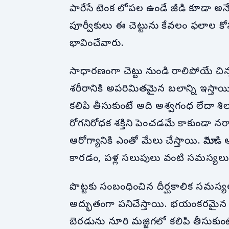
పారేసే టెంక లోపల ఉండే జీడి కూడా అన
పూర్వీకులు ఈ చెట్టును కేవలం ఫలాల క
భావించేవారు.
సాధారణంగా చెట్టు నుండి రాలిపోయే చిన
శరీరానికి అపరిమితమైన బలాన్ని ఇస్తాయి
కలిపి తీసుకుంటే అది అశ్వగంధ లేదా శిల
రోగనిరోధక శక్తిని పెంచడమే కాకుండా నరాల
ఆరోగ్యానికి ఎంతో మేలు చేస్తాయి. మామిడ
కారడం, పళ్ల సలుపులు వంటి సమస్య
పొట్టకు సంబంధించిన దీర్ఘకాలిక సమస్య
అద్భుతంగా పనిచేస్తాయి. భయంకరమైన వి
బెరడును నూరి మజ్జిగలో కలిపి తీసుకుం