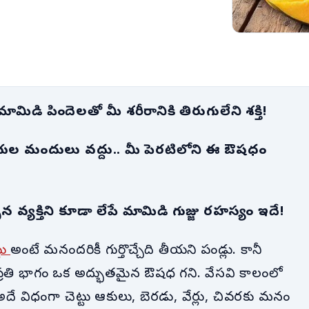
మిడి పిందెలతో మీ శరీరానికి తిరుగులేని శక్తి!
ల మందులు వద్దు.. మీ పెరటిలోని ఈ ఔషధం
 వ్యక్తిని కూడా లేపే మామిడి గుజ్జు రహస్యం ఇదే!
్టు
అంటే మనందరికీ గుర్తొచ్చేది తీయని పండ్లు. కానీ
ని ప్రతి భాగం ఒక అద్భుతమైన ఔషధ గని. వేసవి కాలంలో
అదే విధంగా చెట్టు ఆకులు, బెరడు, వేర్లు, చివరకు మనం