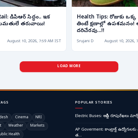
l: డీపీఆర్ సిద్ధం.. ఇక
Health Tips: రోజుకు ఒక్క 
అనుమతులే తరువాయి!
తింటే క్షణాల్లో ఉపశమనం! 
దరిచేరవు...!!
August 10, 2026, 7:59 AM IST
Srujani D
August 10, 2026, 
LOAD MORE
TAGS
POPULAR STORIES
Electric Buses: ఆర్టీసీ రూపురేఖలు మార్చ
desh
Cinema
NRI
t
Weather
Markets
AP Goverment: కాంట్రాక్ట్ ఉద్యోగులకు 
ublic Health
త…