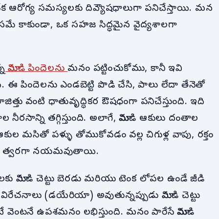
ేక ఆరోగ్య సమస్యలకు దివ్యౌషధాలుగా పనిచేస్తాయి. మన
ోసమే కాకుండా, ఒక సహజ సిద్ధమైన వైద్యశాలగా
్న
మామిడి పిందెలను
మనం పట్టించుకోము, కానీ ఇవి
. ఈ పిందెలను ఎండబెట్టి పొడి చేసి, పాలు లేదా తేనెతో
ాజిత్తు వంటి ధాతువృద్ధికర ఔషధంగా పనిచేస్తుంది. ఇది
 నీరసాన్ని తగ్గిస్తుంది. అలాగే, మామిడి ఆకులు దంతాల
ి ఆకుల మసితో పళ్ళు తోముకోవడం వల్ల చిగుళ్ల వాపు, రక్తం
లు త్వరగా నయమవుతాయి.
లకు మామిడి చెట్టు బెరడు మరియు టెంక లోపల ఉండే జీడి
రేచనాలు (డయేరియా) అవుతున్నప్పుడు మామిడి చెట్టు
టే వెంటనే ఉపశమనం లభిస్తుంది. మనం పారేసే మామిడి