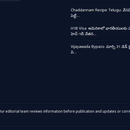
Chaddannam Recipe Telugu: వేసవి త
పెట్టే…
H1B Visa: అమెరికాలో భారతీయులకు ప
హెచ్-1బీ వేతన…
Vijayawada Bypass: మార్చి 31 డెడ్ లై
వి…
ur editorial team reviews information before publication and updates or corre