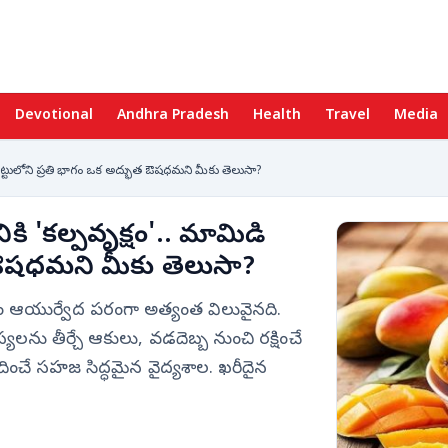
Devotional
Andhra Pradesh
Health
Travel
Media
చెట్టులోని ప్రతి భాగం ఒక అద్భుత ఔషధమని మీకు తెలుసా?
కి 'కల్పవృక్షం'.. మామిడి
త ఔషధమని మీకు తెలుసా?
ాగం ఆయుర్వేద పరంగా అత్యంత విలువైనది.
యలను తీర్చే ఆకులు, వడదెబ్బ నుంచి రక్షించే
రసాదించే సహజ సిద్ధమైన వైద్యశాల. ఖరీదైన