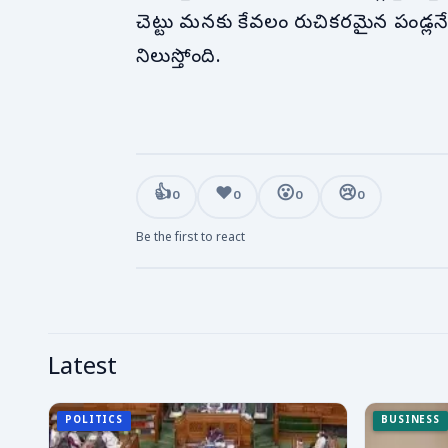
చెట్టు మనకు కేవలం రుచికరమైన పండ్లనే క
నిలుస్తోంది.
👍
❤️
😮
😢
0
0
0
0
Be the first to react
Latest
POLITICS
BUSINESS