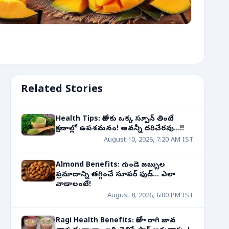
Related Stories
Health Tips: రోజుకు ఒక్క స్పూన్ తింటే
క్షణాల్లో ఉపశమనం! అవన్నీ దరిచేరవు...!!
August 10, 2026, 7:20 AM IST
Almond Benefits: గుండె జబ్బుల
ప్రమాదాన్ని తగ్గించే సూపర్ ఫుడ్... ఎలా
వాడాలంటే!
August 8, 2026, 6:00 PM IST
Ragi Health Benefits: రోజూ రాగి జావ