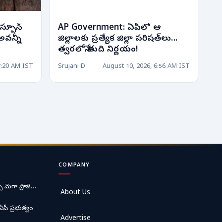
స్పూన్
AP Government: ఏపీలో ఆ
అవన్నీ
జిల్లాలకు ప్రత్యేక జిల్లా పరిషత్‌లు...
త్వరలోనే తుది నిర్ణయం!
7:20 AM IST
Srujani D
August 10, 2026, 6:56 AM IST
COMPANY
ే మెగా ప్రాజె…
About Us
ఏపీ ప్రభుత్వం
Advertise