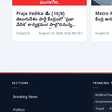
Praja Vedika: నేడు (10/8)
Metro Rai
తెలుగుదేశం పార్టీ కేంద్రంలో 'ప్రజా
కేంద్ర 
వేదిక' కార్యక్రమం! పాల్గొననున్న
నాయకుల షెడ్యూల్!
Srujani D
August 10, 2026, 8:42 AM IST
Srujani D
SECTIONS
TRENDING 
Andhra Pra
Breaking News
Governmen
Travel
P
Politics