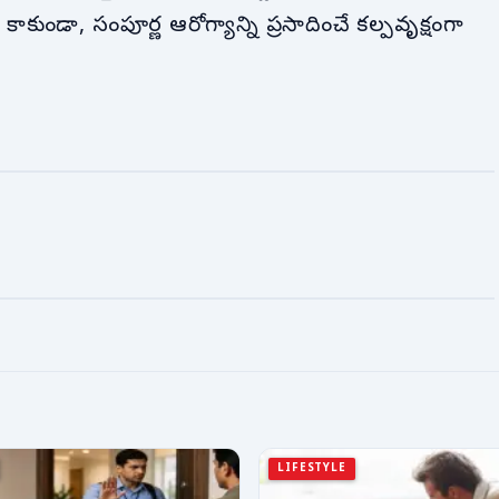
ాకుండా, సంపూర్ణ ఆరోగ్యాన్ని ప్రసాదించే కల్పవృక్షంగా
LIFESTYLE