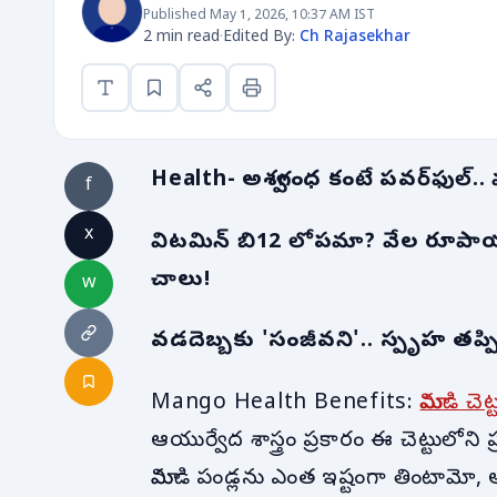
Published May 1, 2026, 10:37 AM IST
2 min read
·
Edited By:
Ch Rajasekhar
Health- అశ్వగంధ కంటే పవర్‌ఫుల్.. మా
f
x
విటమిన్ బి12 లోపమా? వేల రూపాయ
చాలు!
w
వడదెబ్బకు 'సంజీవని'.. స్పృహ తప్పిన
Mango Health Benefits:
మామిడి చెట
ఆయుర్వేద శాస్త్రం ప్రకారం ఈ చెట్టులో
మామిడి పండ్లను ఎంత ఇష్టంగా తింటామో, 