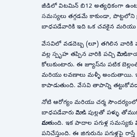
జీడిలో విటమిన్ బి12 అత్యధికంగా ఉంటుంది
సమస్యలు తగ్గడమే కాకుండా, పొట్టలోని క
బాధపడేవారికి ఇది ఒక చవకైన మరియు 
వేసవిలో వడదెబ్బ (లూ) తగిలిన వారికి ప
వల్ల స్పృహ తప్పిన వారికి పచ్చి మామిడికాయ
కోలుకుంటారు. ఈ జ్యూస్‌ను పటిక బెల్లం
మరియు లవణాలు మళ్ళీ అందుతాయి. ఇది లో
కాపాడుతుంది. వేసవి తాపాన్ని తట్టుకో
నోటి ఆరోగ్యం మరియు చర్మ సౌందర్యంలో కూ
బాధపడేవారు మామిడి పుల్లతో పళ్ళు తోముక
మారుతుంది. ఇక పాదాల పగుళ్ల సమస్యకు మామ
పనిచేస్తుంది. ఈ జిగురును పగుళ్లపై రాస్