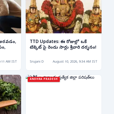
ై అరవడం,
TTD Updates: ఈ రోజుల్లో ఒకే
పం,
టిక్కెట్ పై రెండు సార్లు శ్రీవారి దర్శనం!
0:11 AM IST
Srujani D
August 10, 2026, 9:34 AM IST
ANDHRA PRADESH