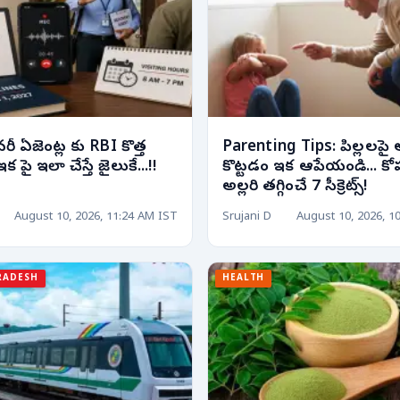
రీ ఏజెంట్ల కు RBI కొత్త
Parenting Tips: పిల్లలప
ఇక పై ఇలా చేస్తే జైలుకే...!!
కొట్టడం ఇక ఆపేయండి... కో
అల్లరి తగ్గించే 7 సీక్రెట్స్!
August 10, 2026, 11:24 AM IST
Srujani D
August 10, 2026, 1
RADESH
HEALTH