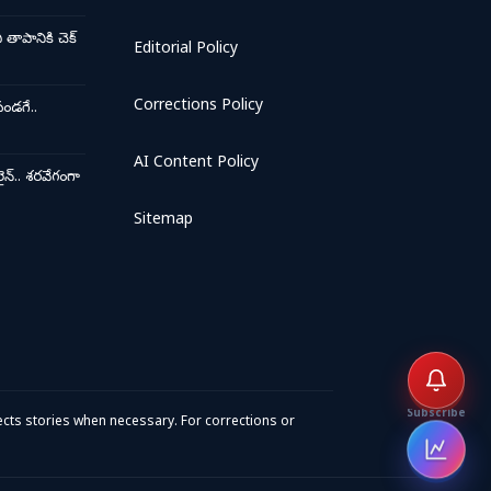
ాపానికి చెక్
Editorial Policy
Corrections Policy
ండగే..
AI Content Policy
న్.. శరవేగంగా
Sitemap
Subscribe
cts stories when necessary. For corrections or
Open 