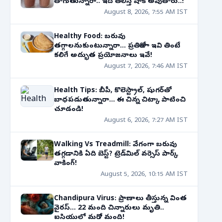
తాగుతున్నారా.. ఇది తెలిస్తే షాక్ అవుతారు..!
August 8, 2026, 7:55 AM IST
Healthy Food: బరువు
తగ్గాలనుకుంటున్నారా... ప్రతిరోజూ ఇవి తింటే
కలిగే అద్భుత ప్రయోజనాలు ఇవే!
August 7, 2026, 7:46 AM IST
Health Tips: బీపీ, కొలెస్ట్రాల్, షుగర్‌తో
బాధపడుతున్నారా... ఈ చిన్న చిట్కా పాటించి
చూడండి!
August 6, 2026, 7:27 AM IST
Walking Vs Treadmill: వేగంగా బరువు
తగ్గడానికి ఏది బెస్ట్? ట్రెడ్‌మిల్ వర్సెస్ పార్క్
వాకింగ్!
August 5, 2026, 10:15 AM IST
Chandipura Virus: ప్రాణాలు తీస్తున్న వింత
వైరస్... 22 మంది చిన్నారులు మృతి..
ఐసియులో మరో 7 మంది!