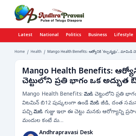
Latest
National
Politics
Business
Lifestyle
Home
/
Health
/
Mango Health Benefits: ఆరోగ్యానికి 'కల్పవృక్షం'.. మామిడి 
Mango Health Benefits: ఆరోగ్యాని
చెట్టులోని ప్రతి భాగం ఒక అద్భు
Mango Health Benefits: మామిడి చెట్టులోని ప్రతి భ
విటమిన్ బి12 పుష్కలంగా ఉండే మామిడి జీడి, దంత సమస్
పచ్చి మామిడి గుజ్జు ఇలా ఈ చెట్టు మనకు ఆరోగ్యాన్ని ప్
మందుల కంటే మ…
Andhrapravasi Desk