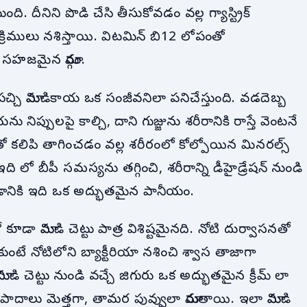
. దీనిని పొడి చేసి తీసుకోవడం వల్ల గ్యాస్ట్రిక్
్రిములు నశిస్తాయి. విటమిన్ బి12 లోపంతో
సహజమైన మార్గం.
చ్చి మామిడికాయ ఒక సంజీవనిలా పనిచేస్తుంది. వడదెబ్బ
ను నిప్పులపై కాల్చి, దాని గుజ్జును శరీరానికి రాస్తే వెంటనే
తో కలిపి తాగించడం వల్ల శరీరంలో కోల్పోయిన మినరల్స్
 బీపీ సమస్యను తగ్గించి, శరీరాన్ని డీహైడ్రేషన్ నుండి
వడానికి ఇది ఒక అద్భుతమైన పానీయం.
డా మామిడి చెట్టు పాత్ర విశిష్టమైనది. నోటి దుర్వాసనతో
ుంటే నోటిలోని బ్యాక్టీరియా నశించి శ్వాస తాజాగా
ిడి చెట్టు నుండి వచ్చే జిగురు ఒక అద్భుతమైన క్రీమ్ లా
తే పాదాలు మెత్తగా, తామర పువ్వులా మారుతాయి. ఇలా మామిడి