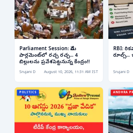
Parliament Session: నేడు
RBI: రికవ
పార్లమెంట్‌లో రచ్చ రచ్చ... 4
రూల్స్... 
బిల్లులను ప్రవేశపెట్టనున్న కేంద్రం!!
Srujani D
August 10, 2026, 11:31 AM IST
Srujani D
POLITICS
ANDHRA P