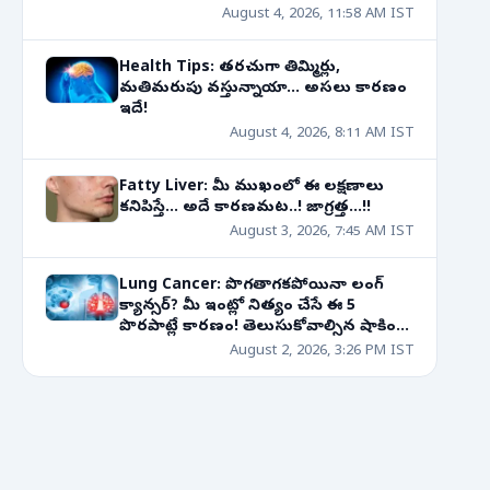
August 4, 2026, 11:58 AM IST
Health Tips: తరచుగా తిమ్మిర్లు,
మతిమరుపు వస్తున్నాయా... అసలు కారణం
ఇదే!
August 4, 2026, 8:11 AM IST
Fatty Liver: మీ ముఖంలో ఈ లక్షణాలు
కనిపిస్తే... అదే కారణమట..! జాగ్రత్త...!!
August 3, 2026, 7:45 AM IST
Lung Cancer: పొగతాగకపోయినా లంగ్
క్యాన్సర్? మీ ఇంట్లో నిత్యం చేసే ఈ 5
పొరపాట్లే కారణం! తెలుసుకోవాల్సిన షాకింగ్
విషయాలు!
August 2, 2026, 3:26 PM IST