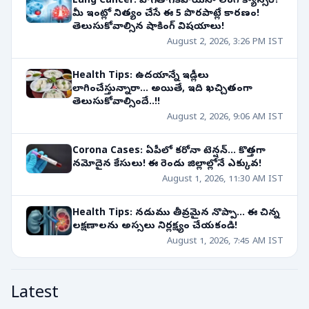
Lung Cancer: పొగతాగకపోయినా లంగ్ క్యాన్సర్?
మీ ఇంట్లో నిత్యం చేసే ఈ 5 పొరపాట్లే కారణం!
తెలుసుకోవాల్సిన షాకింగ్ విషయాలు!
August 2, 2026, 3:26 PM IST
Health Tips: ఉదయాన్నే ఇడ్లీలు
లాగించేస్తున్నారా... అయితే, ఇది ఖచ్చితంగా
తెలుసుకోవాల్సిందే..!!
August 2, 2026, 9:06 AM IST
Corona Cases: ఏపీలో కరోనా టెన్షన్... కొత్తగా
నమోదైన కేసులు! ఈ రెండు జిల్లాల్లోనే ఎక్కువ!
August 1, 2026, 11:30 AM IST
Health Tips: నడుము తీవ్రమైన నొప్పా... ఈ చిన్న
లక్షణాలను అస్సలు నిర్లక్ష్యం చేయకండి!
August 1, 2026, 7:45 AM IST
Latest