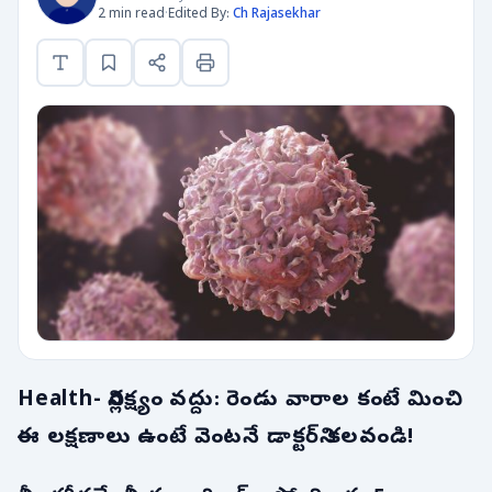
2 min read
·
Edited By:
Ch Rajasekhar
Health- నిర్లక్ష్యం వద్దు: రెండు వారాల కంటే మించి
ఈ లక్షణాలు ఉంటే వెంటనే డాక్టర్‌ని కలవండి!