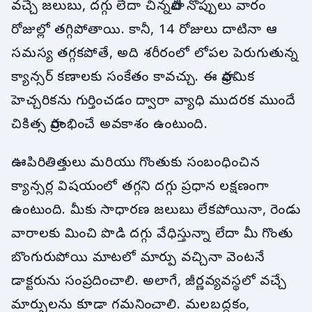
వచ్చే జలుబు, దగ్గు లేదా చిన్నపాటి నొప్పులు వారం
రోజుల్లో తగ్గిపోతాయి. కానీ, 14 రోజులు దాటినా ఆ
సమస్య తగ్గకపోతే, అది శరీరంలో లోపల పెరుగుతున్న
క్యాన్సర్ కణాలకు సంకేతం కావచ్చు. ఈ ప్రాథమిక
హెచ్చరికను గుర్తించడం ద్వారా వ్యాధి ముదరక ముందే
చికిత్స ప్రారంభించే అవకాశం ఉంటుంది.
ఊపిరితిత్తులు మరియు గొంతుకు సంబంధించిన
క్యాన్సర్ల విషయంలో తగ్గని దగ్గు ప్రధాన లక్షణంగా
ఉంటుంది. మీకు సాధారణ జలుబు లేకపోయినా, రెండు
వారాలకు మించి పొడి దగ్గు వేధిస్తున్నా లేదా మీ గొంతు
బొంగురుపోయి మాటలో మార్పు వచ్చినా వెంటనే
డాక్టరును సంప్రదించాలి. అలాగే, జీర్ణవ్యవస్థలో వచ్చే
మార్పులను కూడా గమనించాలి. మలబద్ధకం,