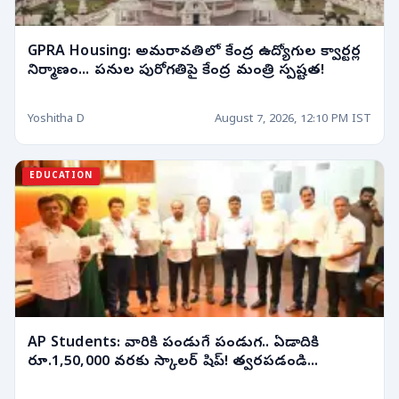
GPRA Housing: అమరావతిలో కేంద్ర ఉద్యోగుల క్వార్టర్ల
నిర్మాణం... పనుల పురోగతిపై కేంద్ర మంత్రి స్పష్టత!
Yoshitha D
August 7, 2026, 12:10 PM IST
EDUCATION
AP Students: వారికి పండుగే పండుగ.. ఏడాదికి
రూ.1,50,000 వరకు స్కాలర్ షిప్! త్వరపడండి...