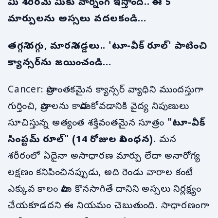
మీ శరీరమే మీకు వార్నింగ్ ఇస్తోంది.. ఈ 5
మార్పులను అస్సలు వదలకండి…
తగ్గని దగ్గు, మారని గడ్డలు.. 'టూ-వీక్ రూల్' పాటించి
క్యాన్సర్‌ను జయించండి…
Cancer: ప్రాణాంతకమైన క్యాన్సర్ వ్యాధిని ముందస్తుగా
గుర్తించి, ప్రాణాలను కాపాడుకోవడానికి వైద్య నిపుణులు
సూచిస్తున్న అత్యంత శక్తివంతమైన సూత్రం
"టూ-వీక్
సింప్టమ్ రూల్" (14 రోజుల నిబంధన)
. మన
శరీరంలో ఏదైనా అసాధారణ మార్పు లేదా అనారోగ్య
లక్షణం కనిపించినప్పుడు, అది రెండు వారాల కంటే
ఎక్కువ కాలం పాటు కొనసాగితే దానిని అస్సలు నిర్లక్ష్యం
చేయకూడదని ఈ నియమం చెబుతుంది. సాధారణంగా