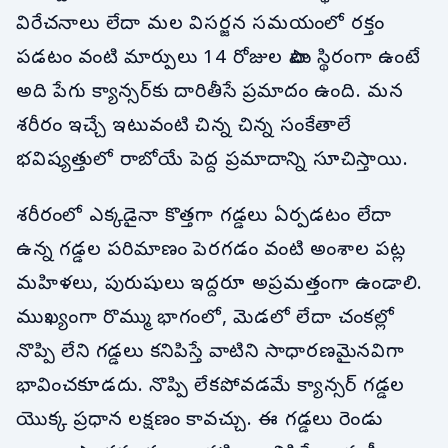
విరేచనాలు లేదా మల విసర్జన సమయంలో రక్తం
పడటం వంటి మార్పులు 14 రోజుల పాటు స్థిరంగా ఉంటే
అది పేగు క్యాన్సర్‌కు దారితీసే ప్రమాదం ఉంది. మన
శరీరం ఇచ్చే ఇటువంటి చిన్న చిన్న సంకేతాలే
భవిష్యత్తులో రాబోయే పెద్ద ప్రమాదాన్ని సూచిస్తాయి.
శరీరంలో ఎక్కడైనా కొత్తగా గడ్డలు ఏర్పడటం లేదా
ఉన్న గడ్డల పరిమాణం పెరగడం వంటి అంశాల పట్ల
మహిళలు, పురుషులు ఇద్దరూ అప్రమత్తంగా ఉండాలి.
ముఖ్యంగా రొమ్ము భాగంలో, మెడలో లేదా చంకల్లో
నొప్పి లేని గడ్డలు కనిపిస్తే వాటిని సాధారణమైనవిగా
భావించకూడదు. నొప్పి లేకపోవడమే క్యాన్సర్ గడ్డల
యొక్క ప్రధాన లక్షణం కావచ్చు. ఈ గడ్డలు రెండు