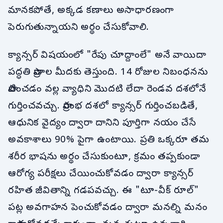
మానకపోతే, అక్కడ కణాలు అసాధారణంగా
పెరుగుతున్నాయని అర్థం చేసుకోవాలి.
క్యాన్సర్ విషయంలో "రేపు చూద్దాంలే" అనే వాయిదా
పద్ధతి ప్రాణాల మీదకు తెస్తుంది. 14 రోజుల నిబంధనను
పాటించడం వల్ల వ్యాధిని మొదటి లేదా రెండవ దశలోనే
గుర్తించవచ్చు. ప్రారంభ దశలో క్యాన్సర్ గుర్తించబడితే,
ఆధునిక వైద్యం ద్వారా దానిని పూర్తిగా నయం చేసే
అవకాశాలు 90% పైగా ఉంటాయి. ప్రతి ఒక్కరూ తమ
శరీర భాషను అర్థం చేసుకుంటూ, క్రమం తప్పకుండా
ఆరోగ్య పరీక్షలు చేయించుకోవడం ద్వారా క్యాన్సర్
రహిత జీవితాన్ని గడపవచ్చు. ఈ "టూ-వీక్ రూల్"
పట్ల అవగాహన పెంచుకోవడం ద్వారా మనల్ని మనం