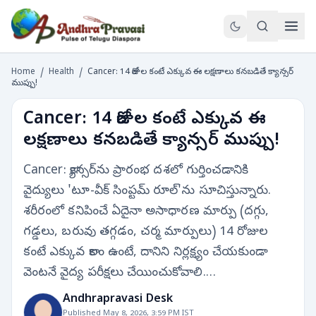
Home
/
Health
/
Cancer: 14 రోజుల కంటే ఎక్కువ ఈ లక్షణాలు కనబడితే క్యాన్సర్
ముప్పు!
Cancer: 14 రోజుల కంటే ఎక్కువ ఈ
లక్షణాలు కనబడితే క్యాన్సర్ ముప్పు!
Cancer: క్యాన్సర్‌ను ప్రారంభ దశలో గుర్తించడానికి
వైద్యులు 'టూ-వీక్ సింప్టమ్ రూల్'ను సూచిస్తున్నారు.
శరీరంలో కనిపించే ఏదైనా అసాధారణ మార్పు (దగ్గు,
గడ్డలు, బరువు తగ్గడం, చర్మ మార్పులు) 14 రోజుల
కంటే ఎక్కువ కాలం ఉంటే, దానిని నిర్లక్ష్యం చేయకుండా
వెంటనే వైద్య పరీక్షలు చేయించుకోవాలి.…
Andhrapravasi Desk
Published May 8, 2026, 3:59 PM IST