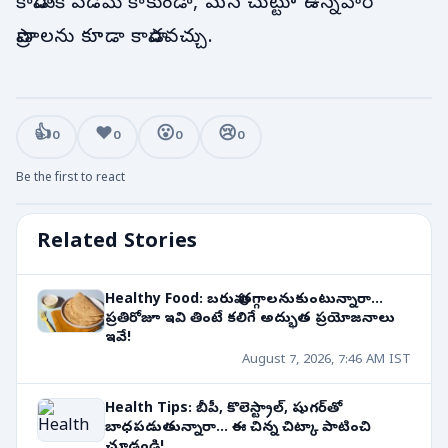
కాపాడుకోవడమే కాకుండా, మన చుట్టూ ఉన్నవారి
ప్రాణాలను కూడా కాపాడవచ్చు.
👍
❤️
😮
😢
0
0
0
0
Be the first to react
Related Stories
Healthy Food: బరువు తగ్గాలనుకుంటున్నారా...
ప్రతిరోజూ ఇవి తింటే కలిగే అద్భుత ప్రయోజనాలు
ఇవే!
August 7, 2026, 7:46 AM IST
Health Tips: బీపీ, కొలెస్ట్రాల్, షుగర్‌తో
బాధపడుతున్నారా... ఈ చిన్న చిట్కా పాటించి
చూడండి!