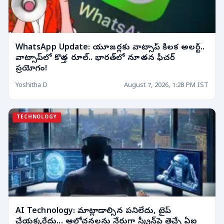
WhatsApp Update: యూజర్లకు వాట్సాప్ కీలక అలర్ట్..
వాట్సాప్‌లో కొత్త రూల్‌.. భారత్‌లో నూతన ఫీచర్
ప్రయోగం!
Yoshitha D
August 7, 2026, 1:28 PM IST
TECHNOLOGY
AI Technology: మాట్లాడాల్సిన పనిలేదు, టైప్
చేయక్కర్లేదు... ఆలోచనలను నేరుగా స్క్రీన్‌పై తెచ్చే ఏఐ