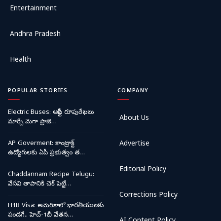
Entertainment
Andhra Pradesh
Health
POPULAR STORIES
COMPANY
Electric Buses: ఆర్టీసీ రూపురేఖలు
About Us
మార్చే మెగా ప్రాజె…
AP Goverment: కాంట్రాక్ట్
Advertise
ఉద్యోగులకు ఏపీ ప్రభుత్వం త…
Editorial Policy
Chaddannam Recipe Telugu:
వేసవి తాపానికి చెక్ పెట్టే…
Corrections Policy
H1B Visa: అమెరికాలో భారతీయులకు
పండగే.. హెచ్-1బీ వేతన…