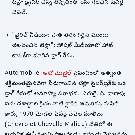
టెస్లా డ్రైవర్ చిన్న తప్పిదంతో రేసు గెలిచిన షివర్లే
చెవెల్..
"వైరల్ వీడియో: పాత తరం గర్జన ముందు
తలవంచిన టెస్లా": సోషల్ మీడియాలో హాట్
టాపిక్‌గా మారిన డ్రాగ్ రేసు..
Automobile:
ఆటోమొబైల్
ప్రపంచంలో అత్యంత
శక్తిమంతమైనదిగా పేరుగాంచిన టెస్లా సైబర్‌ట్రక్‌కు ఒక
డ్రాగ్ రేసులో అనూహ్య పరాభవం ఎదురైంది. దాదాపు
ఐదు దశాబ్దాల క్రితం నాటి క్లాసిక్ అమెరికన్ మసిల్
కారు, 1970 మోడల్ షివర్లే చెవెల్ మాలిబు
(Chevrolet Chevelle Malibu) చేతిలో ఈ
ఆధునిక ఈవీ ఓటమి పాలవ్వడం ఇప్పుడు నెటిజన్లను