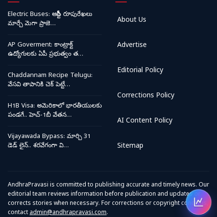
Electric Buses: ఆర్టీసీ రూపురేఖలు
About Us
మార్చే మెగా ప్రాజె…
AP Goverment: కాంట్రాక్ట్
Advertise
ఉద్యోగులకు ఏపీ ప్రభుత్వం త…
Editorial Policy
Chaddannam Recipe Telugu:
వేసవి తాపానికి చెక్ పెట్టే…
Corrections Policy
H1B Visa: అమెరికాలో భారతీయులకు
పండగే.. హెచ్-1బీ వేతన…
AI Content Policy
Vijayawada Bypass: మార్చి 31
డెడ్ లైన్.. శరవేగంగా వి…
Sitemap
AndhraPravasi is committed to publishing accurate and timely news. Our
editorial team reviews information before publication and updates or
corrects stories when necessary. For corrections or copyright concerns,
Open
contact
admin@andhrapravasi.com
.