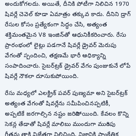
అందుకోగలదు. అయితే, దీనికి పోటీగా నిలిచిన 1970
షివర్లే చెవెల్ కూడా ఏమాత్రం తక్కువ కాదు. దీనిని డ్రాగ్
రేసుల కోసం ప్రత్యేకంగా సిద్ధం చేసి, అత్యంత
శక్తిమంతమైన V8 ఇంజిన్‌తో ఆధునికీకరించారు. రేసు
ప్రారంభంలో లైట్లు పడగానే షివర్లే డ్రైవర్ మెరుపు
వేగంతో స్పందించి, తక్షణమే భారీ ఆధిక్యాన్ని
సంపాదించారు. సైబర్‌ట్రక్ డ్రైవర్ వేగం పుంజుకునే లోపే
షివర్లే నౌకలా దూసుకుపోయింది.
రేసు మధ్యలో ఎలక్ట్రిక్ పవర్ పుణ్యమా అని సైబర్‌ట్రక్
అత్యంత వేగంతో షివర్లేను సమీపించినప్పటికీ,
అప్పటికే జరగాల్సిన నష్టం జరిగిపోయింది. కేవలం కొన్ని
సెకన్ల తేడాతో షివర్లే మాలిబు ముందుగా ముగింపు
గీతను తాకి విజేతగా నిలిచింది. నిజానికి సాంకేతిక