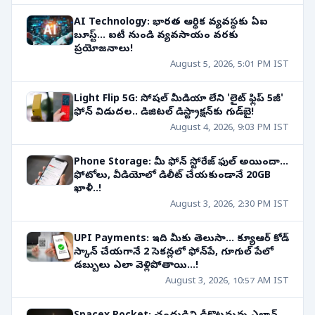
AI Technology: భారత ఆర్థిక వ్యవస్థకు ఏఐ
బూస్ట్... ఐటీ నుండి వ్యవసాయం వరకు
ప్రయోజనాలు!
August 5, 2026, 5:01 PM IST
Light Flip 5G: సోషల్ మీడియా లేని 'లైట్ ఫ్లిప్ 5జీ'
ఫోన్ విడుదల.. డిజిటల్ డిస్ట్రాక్షన్‌కు గుడ్‌బై!
August 4, 2026, 9:03 PM IST
Phone Storage: మీ ఫోన్ స్టోరేజ్ ఫుల్ అయిందా...
ఫోటోలు, వీడియోలో డిలీట్ చేయకుండానే 20GB
ఖాళీ..!
August 3, 2026, 2:30 PM IST
UPI Payments: ఇది మీకు తెలుసా... క్యూఆర్ కోడ్
స్కాన్ చేయగానే 2 సెకన్లలో ఫోన్‌పే, గూగుల్ పేలో
డబ్బులు ఎలా వెళ్లిపోతాయి...!
August 3, 2026, 10:57 AM IST