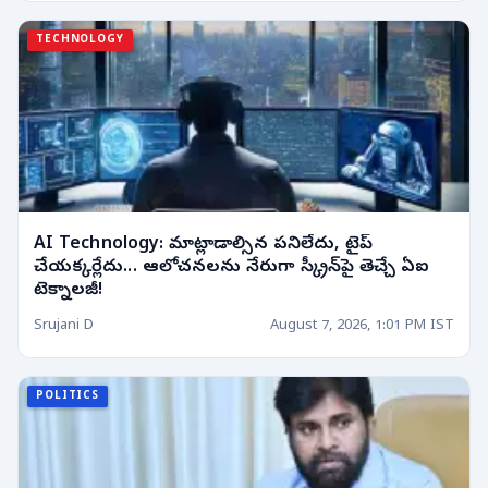
TECHNOLOGY
AI Technology: మాట్లాడాల్సిన పనిలేదు, టైప్
చేయక్కర్లేదు... ఆలోచనలను నేరుగా స్క్రీన్‌పై తెచ్చే ఏఐ
టెక్నాలజీ!
Srujani D
August 7, 2026, 1:01 PM IST
POLITICS