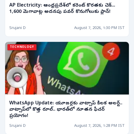
AP Electricity: ఆంధ్రప్రదేశ్‌లో కరెంట్ కొరతకు చెక్...
1,600 మెగావాట్ల అదనపు పవర్ కొనుగోలుకు ప్లాన్!
Srujani D
August 7, 2026, 1:30 PM IST
TECHNOLOGY
WhatsApp Update: యూజర్లకు వాట్సాప్ కీలక అలర్ట్..
వాట్సాప్‌లో కొత్త రూల్‌.. భారత్‌లో నూతన ఫీచర్
ప్రయోగం!
Srujani D
August 7, 2026, 1:28 PM IST