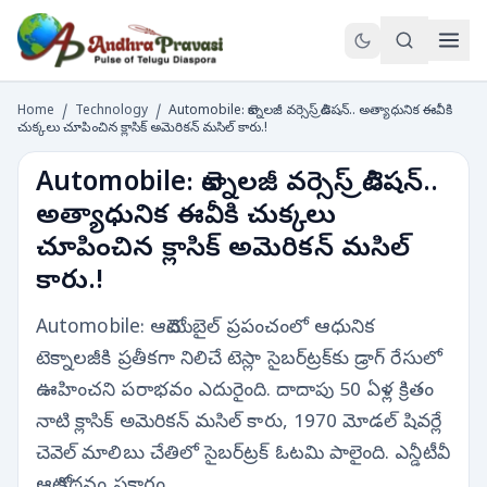
Home
/
Technology
/
Automobile: టెక్నాలజీ వర్సెస్ ట్రెడిషన్.. అత్యాధునిక ఈవీకి
చుక్కలు చూపించిన క్లాసిక్ అమెరికన్ మసిల్ కారు.!
Automobile: టెక్నాలజీ వర్సెస్ ట్రెడిషన్..
అత్యాధునిక ఈవీకి చుక్కలు
చూపించిన క్లాసిక్ అమెరికన్ మసిల్
కారు.!
Automobile: ఆటోమొబైల్ ప్రపంచంలో ఆధునిక
టెక్నాలజీకి ప్రతీకగా నిలిచే టెస్లా సైబర్‌ట్రక్‌కు డ్రాగ్ రేసులో
ఊహించని పరాభవం ఎదురైంది. దాదాపు 50 ఏళ్ల క్రితం
నాటి క్లాసిక్ అమెరికన్ మసిల్ కారు, 1970 మోడల్ షివర్లే
చెవెల్ మాలిబు చేతిలో సైబర్‌ట్రక్ ఓటమి పాలైంది. ఎన్డీటీవీ
ఆటో కథనం ప్రకారం, …