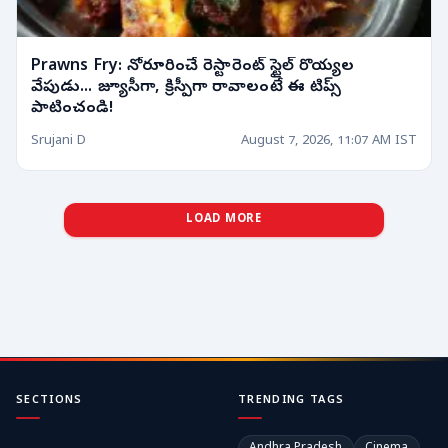
Prawns Fry: నోరూరించే రెస్టారెంట్ స్టైల్ రొయ్యల
వేపుడు... జ్యూసీగా, క్రిస్పీగా రావాలంటే ఈ టిప్స్
పాటించండి!
Srujani D
August 7, 2026, 11:07 AM IST
LOAD MORE
SECTIONS
TRENDING TAGS