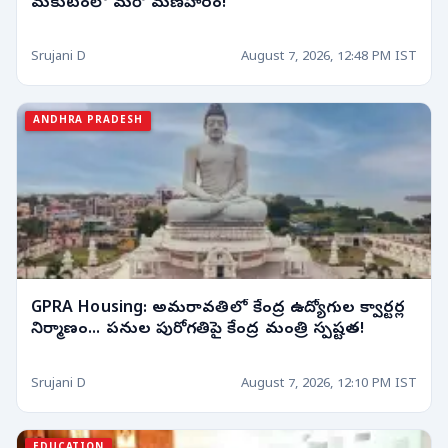
మకుటంలో మరో మణిహారం!
Srujani D
August 7, 2026, 12:48 PM IST
ANDHRA PRADESH
GPRA Housing: అమరావతిలో కేంద్ర ఉద్యోగుల క్వార్టర్ల
నిర్మాణం... పనుల పురోగతిపై కేంద్ర మంత్రి స్పష్టత!
Srujani D
August 7, 2026, 12:10 PM IST