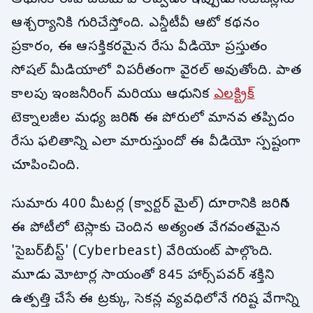
ఆశ్చర్యానికి గురిచేస్తోంది. ఎన్డీటీవీ ఆటో కథనం
ప్రకారం, ఈ ఆసక్తికరమైన రేసు వీడియో ప్రస్తుతం
సోషల్ మీడియాలో విపరీతంగా వైరల్ అవుతోంది. పాత
కాలపు ఇంజనీరింగ్ మరియు ఆధునిక
ఎలక్ట్రిక్
టెక్నాలజీల మధ్య జరిగిన ఈ పోరులో మానవ తప్పిదం
రేసు ఫలితాన్ని ఎలా మారుస్తుందో ఈ వీడియో స్పష్టంగా
చూపించింది.
సుమారు 400 మీటర్ల (క్వార్టర్ మైల్) దూరానికి జరిగిన
ఈ పోటీలో టెస్లాకు చెందిన అత్యంత వేగవంతమైన
'సైబర్‌బీస్ట్' (Cyberbeast) వేరియంట్ పాల్గొంది.
మూడు మోటార్ల సాయంతో 845 హార్స్‌పవర్ శక్తిని
ఉత్పత్తి చేసే ఈ ట్రక్కు, సెకన్ల వ్యవధిలోనే గరిష్ట వేగాన్ని