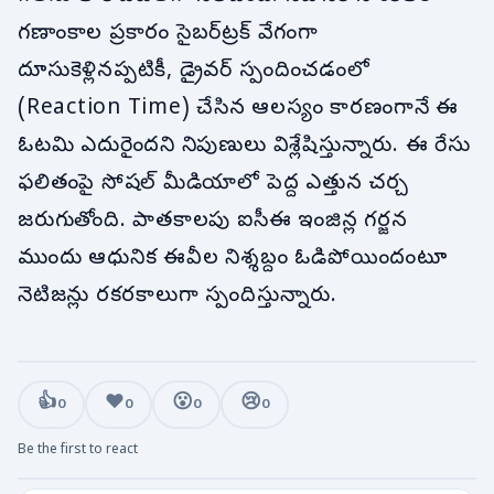
గణాంకాల ప్రకారం సైబర్‌ట్రక్ వేగంగా
దూసుకెళ్లినప్పటికీ, డ్రైవర్ స్పందించడంలో
(Reaction Time) చేసిన ఆలస్యం కారణంగానే ఈ
ఓటమి ఎదురైందని నిపుణులు విశ్లేషిస్తున్నారు. ఈ రేసు
ఫలితంపై సోషల్ మీడియాలో పెద్ద ఎత్తున చర్చ
జరుగుతోంది. పాతకాలపు ఐసీఈ ఇంజిన్ల గర్జన
ముందు ఆధునిక ఈవీల నిశ్శబ్దం ఓడిపోయిందంటూ
నెటిజన్లు రకరకాలుగా స్పందిస్తున్నారు.
👍
❤️
😮
😢
0
0
0
0
Be the first to react