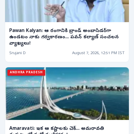
Pawan Kalyan: ఆ రంగానికి బ్రాండ్ అంబాసిడర్‌గా
ఉండటం నాకు గర్వకారణం... పవన్ కల్యాణ్ సంచలన
వ్యాఖ్యలు!
Srujani D
August 7, 2026, 12:51 PM IST
ANDHRA PRADESH
Amaravati: ఇక ఆ కష్టాలకు చెక్... అమరావతి