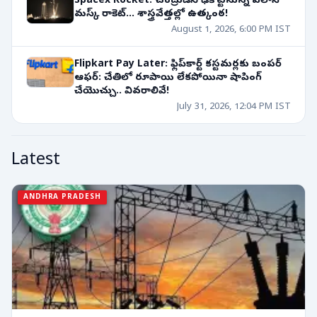
Spacex Rocket: చంద్రుడిని ఢీకొట్టనున్న ఎలాన్
మస్క్ రాకెట్... శాస్త్రవేత్తల్లో ఉత్కంఠ!
August 1, 2026, 6:00 PM IST
Flipkart Pay Later: ఫ్లిప్‌కార్ట్ కస్టమర్లకు బంపర్
ఆఫర్: చేతిలో రూపాయి లేకపోయినా షాపింగ్
చేయొచ్చు.. వివరాలివే!
July 31, 2026, 12:04 PM IST
Latest
ANDHRA PRADESH