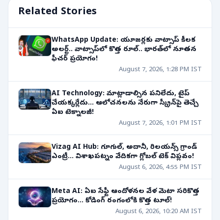
Related Stories
WhatsApp Update: యూజర్లకు వాట్సాప్ కీలక
అలర్ట్.. వాట్సాప్‌లో కొత్త రూల్‌.. భారత్‌లో నూతన
ఫీచర్ ప్రయోగం!
August 7, 2026, 1:28 PM IST
AI Technology: మాట్లాడాల్సిన పనిలేదు, టైప్
చేయక్కర్లేదు... ఆలోచనలను నేరుగా స్క్రీన్‌పై తెచ్చే
ఏఐ టెక్నాలజీ!
August 7, 2026, 1:01 PM IST
Vizag AI Hub: గూగుల్, అదానీ, రిలయన్స్ గ్రాండ్
ఎంట్రీ... విశాఖపట్నం వేదికగా గ్లోబల్ టెక్ విప్లవం!
August 6, 2026, 4:55 PM IST
Meta AI: ఏఐ సేఫ్టీ ఆందోళనల వేళ మెటా సరికొత్త
ప్రయోగం... కోడింగ్ రంగంలోకి కొత్త టూల్!
August 6, 2026, 10:20 AM IST