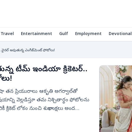
Travel
Entertainment
Gulf
Employment
Devotional
ర్.. వైరల్ అవుతున్న ఎంగేజ్‌మెంట్ ఫోటోలు!
తున్న టీమ్ ఇండియా క్రికెటర్..
ోలు!
ీ షా తన ప్రియురాలు ఆకృతి అగర్వాల్‌తో
షయాన్ని వెల్లడిస్తూ తమ నిశ్చితార్థం ఫోటోలను
ికీ క్రికెట్ లోకం నుంచి శుభాకాంక్షలు అంద…