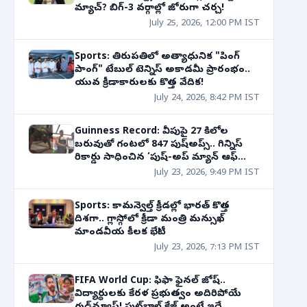
మ్యాచ్? బిగ్-3 వర్గాల్లో జోరుగా చర్చ!
July 25, 2026, 12:00 PM IST
Sports: తిరుపతిలో అత్యాధునిక "పింగ్
పాంగ్" టేబుల్ టెన్నిస్ అకాడమీ ప్రారంభం..
యువ క్రీడాకారులకు కొత్త వేదిక!
July 24, 2026, 8:42 PM IST
Guinness Record: వీపుపై 27 కిలోల
బరువుతో గంటలో 847 పుష్‌అప్స్.. గిన్నిస్
రికార్డు సాధించిన ‘పుష్-అప్ మ్యాన్ ఆఫ్
ఇండియా’!
July 23, 2026, 9:49 PM IST
Sports: కామన్వెల్త్ క్రీడల్లో భారత్‌ కొత్త
దిశగా.. గ్లాస్గోలో క్రీడా మంత్రి మన్సుఖ్
మాండవీయ కీలక భేటీ!
July 23, 2026, 7:13 PM IST
FIFA World Cup: ఫిఫా ఫైనల్‌ జోష్‌..
విద్యార్థులకు కేరళ ప్రభుత్వం అదిరిపోయే