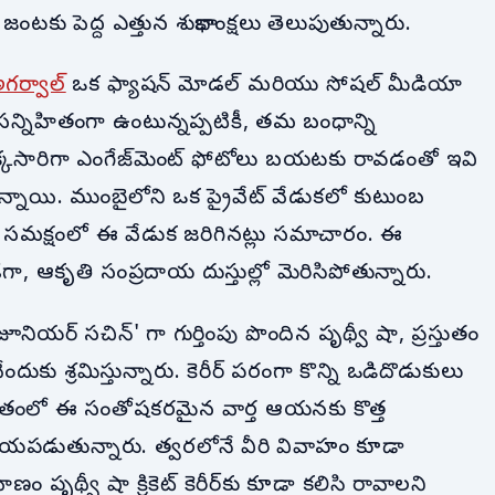
ంటకు పెద్ద ఎత్తున శుభాకాంక్షలు తెలుపుతున్నారు.
గర్వాల్
ఒక ఫ్యాషన్ మోడల్ మరియు సోషల్ మీడియా
ా సన్నిహితంగా ఉంటున్నప్పటికీ, తమ బంధాన్ని
ఒక్కసారిగా ఎంగేజ్‌మెంట్ ఫోటోలు బయటకు రావడంతో ఇవి
న్నాయి. ముంబైలోని ఒక ప్రైవేట్ వేడుకలో కుటుంబ
సమక్షంలో ఈ వేడుక జరిగినట్లు సమాచారం. ఈ
ండగా, ఆకృతి సంప్రదాయ దుస్తుల్లో మెరిసిపోతున్నారు.
ర్ సచిన్' గా గుర్తింపు పొందిన పృథ్వీ షా, ప్రస్తుతం
ుకు శ్రమిస్తున్నారు. కెరీర్ పరంగా కొన్ని ఒడిదొడుకులు
జీవితంలో ఈ సంతోషకరమైన వార్త ఆయనకు కొత్త
్రాయపడుతున్నారు. త్వరలోనే వీరి వివాహం కూడా
 పృథ్వీ షా క్రికెట్ కెరీర్‌కు కూడా కలిసి రావాలని