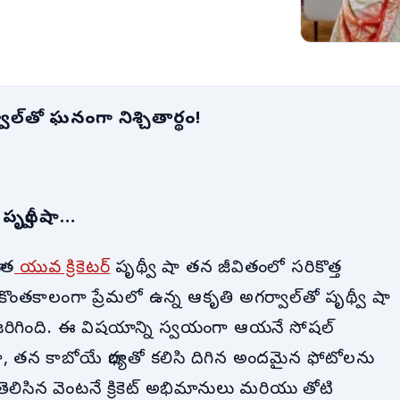
్వాల్‌తో ఘనంగా నిశ్చితార్థం!
పృథ్వీ షా…
రత
యువ క్రికెటర్
పృథ్వీ షా తన జీవితంలో సరికొత్త
త కొంతకాలంగా ప్రేమలో ఉన్న ఆకృతి అగర్వాల్‌తో పృథ్వీ షా
జరిగింది. ఈ విషయాన్ని స్వయంగా ఆయనే సోషల్
ా, తన కాబోయే భార్యతో కలిసి దిగిన అందమైన ఫోటోలను
లిసిన వెంటనే క్రికెట్ అభిమానులు మరియు తోటి