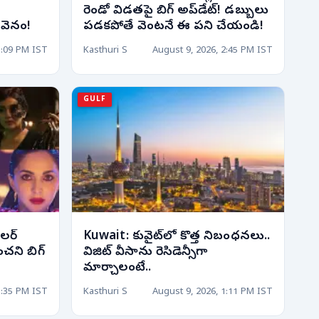
రెండో విడతపై బిగ్ అప్‌డేట్! డబ్బులు
 వెనం!
పడకపోతే వెంటనే ఈ పని చేయండి!
3:09 PM IST
Kasthuri S
August 9, 2026, 2:45 PM IST
GULF
ైలర్
Kuwait: కువైట్‌లో కొత్త నిబంధనలు..
చని బిగ్
విజిట్ వీసాను రెసిడెన్సీగా
?
మార్చాలంటే..
1:35 PM IST
Kasthuri S
August 9, 2026, 1:11 PM IST