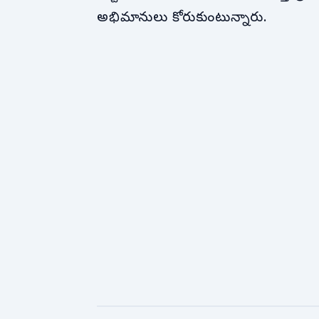
అభిమానులు కోరుకుంటున్నారు.