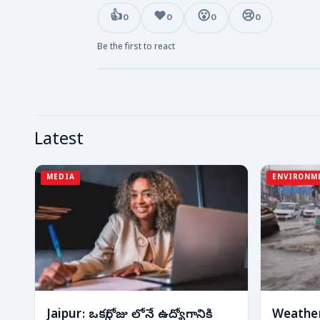
👍
❤️
😮
😢
0
0
0
0
Be the first to react
Latest
MEDIA
ENVIRONM
Jaipur: ఒక్కరోజు లోనే ఉద్యోగానికి
Weather