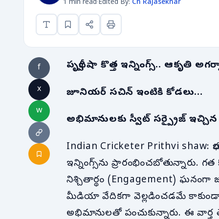
1 min read
·
Edited By:
Ch Rajasekhar
పృథ్వీ షా కొత్త ఇన్నింగ్స్.. ఆకృతి అగర
f
x
జూనియర్ సచిన్ ఇంటికి కోడలు…
w
అభిమానులకు స్వీట్ సర్ప్రైజ్ ఇచ్చిన 
Indian Cricketer Prithvi shaw: భా
ఇన్నింగ్స్‌ను ప్రారంభించబోతున్నారు. గ
నిశ్చితార్థం (Engagement) ఘనంగా 
మీడియా వేదికగా వెల్లడించడమే కాకుండ
అభిమానులతో పంచుకున్నారు. ఈ వార్త తె