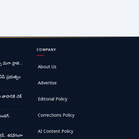
COMPANY
ే మెగా ప్రాజె…
About Us
ఏపీ ప్రభుత్వం
Advertise
ాపానికి చెక్
Editorial Policy
Corrections Policy
ండగే..
AI Content Policy
న్.. శరవేగంగా