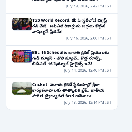
గుడ్‌న్యూస్‌! ఫుట్‌బాల్ క్రేజ్ అంటే ఇదే..
July 19, 2026, 2:42 PM IST
T20 World Record: టీ20 హిస్టరీలోనే బిగ్గెస్ట్
రన్ చేజ్.. ఐపీఎల్ రికార్డును బద్దలు కొట్టిన
వాషింగ్టన్ ఫ్రీడమ్!
July 16, 2026, 2:00 PM IST
BBL 16 Schedule: భారత క్రికెట్ ప్రియులకు
గుడ్ న్యూస్ - తొలి మ్యాచ్.. కొత్త రూల్స్..
బీబీఎల్-16 షెడ్యూల్ హైలైట్స్ ఇవే!
July 14, 2026, 12:40 PM IST
Cricket: మూడు క్రికెట్ స్టేడియాల్లో క్రీడా
కార్యకలాపాలకు తాత్కాలిక బ్రేక్.. జాతీయ
హరిత ట్రైబ్యునల్ కీలక ఆదేశాలు!
July 13, 2026, 12:14 PM IST