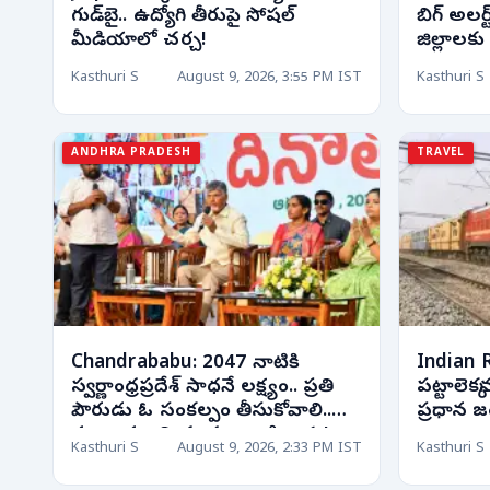
గుడ్‌బై.. ఉద్యోగి తీరుపై సోషల్
బిగ్ అలర
మీడియాలో చర్చ!
Kasthuri S
August 9, 2026, 3:55 PM IST
Kasthuri S
ANDHRA PRADESH
TRAVEL
Chandrababu: 2047 నాటికి
Indian R
స్వర్ణాంధ్రప్రదేశ్ సాధనే లక్ష్యం.. ప్రతి
పట్టాలెక్
పౌరుడు ఓ సంకల్పం తీసుకోవాలి..
ప్రధాన జం
ముఖ్యమంత్రి చంద్రబాబు పిలుపు!
Kasthuri S
August 9, 2026, 2:33 PM IST
Kasthuri S