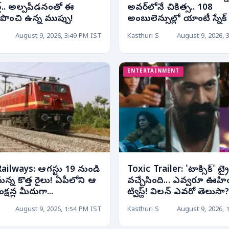
్ట్.. అల్పపీడనంతో ఈ
అవర్‌లోనే చికిత్స.. 108
జిల్లాలకు పొంచి ఉన్న ముప్పు!
అంబులెన్సుల్లో యాంటీ స్నేక్
August 9, 2026, 3:49 PM IST
Kasthuri S
August 9, 2026, 
ENTERTAINMENT
ailways: ఆగస్టు 19 నుండి
Toxic Trailer: 'టాక్సిక్' ట్ర
కనున్న కొత్త రైలు! ఏపీలోని ఆ
వచ్చేసింది... ఎవ్వరూ ఊహిం
క్షన్ల మీదుగా...
ట్విస్ట్! విలన్ ఎవరో తెలుసా
August 9, 2026, 1:54 PM IST
Kasthuri S
August 9, 2026, 