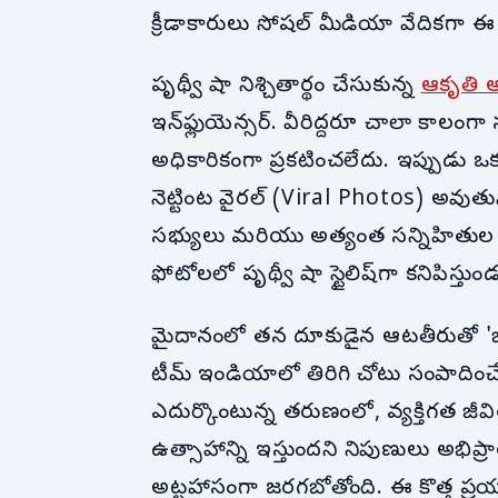
క్రీడాకారులు సోషల్ మీడియా వేదికగా ఈ జ
పృథ్వీ షా నిశ్చితార్థం చేసుకున్న
ఆకృతి అ
ఇన్‌ఫ్లుయెన్సర్. వీరిద్దరూ చాలా కాలంగ
అధికారికంగా ప్రకటించలేదు. ఇప్పుడు 
నెట్టింట వైరల్ (Viral Photos) అవుతు
సభ్యులు మరియు అత్యంత సన్నిహితుల 
ఫోటోలలో పృథ్వీ షా స్టైలిష్‌గా కనిపిస్తు
మైదానంలో తన దూకుడైన ఆటతీరుతో 'జూనియ
టీమ్ ఇండియాలో తిరిగి చోటు సంపాదించేంద
ఎదుర్కొంటున్న తరుణంలో, వ్యక్తిగత 
ఉత్సాహాన్ని ఇస్తుందని నిపుణులు అభిప
అట్టహాసంగా జరగబోతోంది. ఈ కొత్త ప్రయాణం