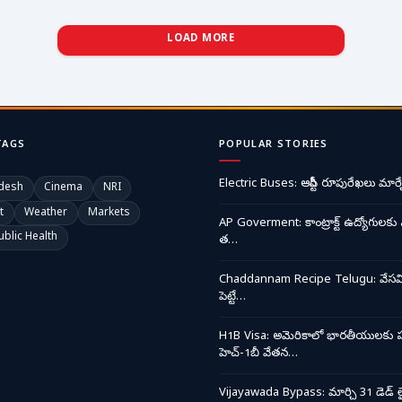
LOAD MORE
TAGS
POPULAR STORIES
Electric Buses: ఆర్టీసీ రూపురేఖలు మార్చ
desh
Cinema
NRI
t
Weather
Markets
AP Goverment: కాంట్రాక్ట్ ఉద్యోగులకు 
ublic Health
త…
Chaddannam Recipe Telugu: వేసవి త
పెట్టే…
H1B Visa: అమెరికాలో భారతీయులకు ప
హెచ్-1బీ వేతన…
Vijayawada Bypass: మార్చి 31 డెడ్ లై