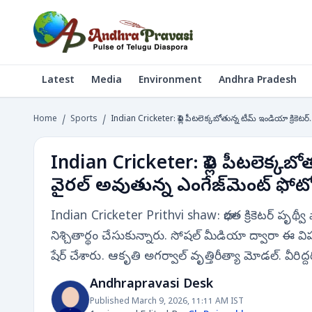
Latest
Media
Environment
Andhra Pradesh
Home
/
Sports
/
Indian Cricketer: పెళ్లి పీటలెక్కబోతున్న టీమ్ ఇండియా క్రికెట
Indian Cricketer: పెళ్లి పీటలెక్కబో
వైరల్ అవుతున్న ఎంగేజ్‌మెంట్ ఫోట
Indian Cricketer Prithvi shaw: భారత క్రికెటర్ పృథ్వ
నిశ్చితార్థం చేసుకున్నారు. సోషల్ మీడియా ద్వారా ఈ వి
షేర్ చేశారు. ఆకృతి అగర్వాల్ వృత్తిరీత్యా మోడల్. వీరిద్దర
Andhrapravasi Desk
Published March 9, 2026, 11:11 AM IST