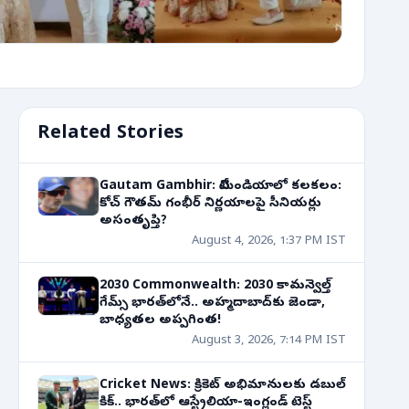
Related Stories
Gautam Gambhir: టీమిండియాలో కలకలం:
కోచ్ గౌతమ్ గంభీర్ నిర్ణయాలపై సీనియర్లు
అసంతృప్తి?
August 4, 2026, 1:37 PM IST
2030 Commonwealth: 2030 కామన్వెల్త్
గేమ్స్ భారత్‌లోనే.. అహ్మదాబాద్‌కు జెండా,
బాధ్యతల అప్పగింత!
August 3, 2026, 7:14 PM IST
Cricket News: క్రికెట్ అభిమానులకు డబుల్
కిక్.. భారత్‌లో ఆస్ట్రేలియా-ఇంగ్లండ్ టెస్ట్