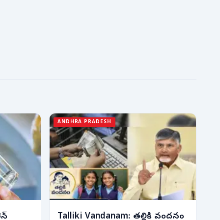
ANDHRA PRADESH
ెన్
Talliki Vandanam: తల్లికి వందనం