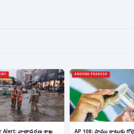
ENT
ANDHRA PRADESH
 Alert: వాతావరణ శాఖ
AP 108: పాము కాటుకు గోల్డ