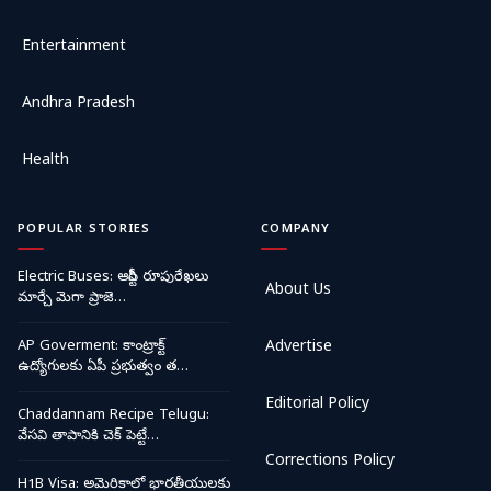
Entertainment
Andhra Pradesh
Health
POPULAR STORIES
COMPANY
Electric Buses: ఆర్టీసీ రూపురేఖలు
About Us
మార్చే మెగా ప్రాజె…
AP Goverment: కాంట్రాక్ట్
Advertise
ఉద్యోగులకు ఏపీ ప్రభుత్వం త…
Editorial Policy
Chaddannam Recipe Telugu:
వేసవి తాపానికి చెక్ పెట్టే…
Corrections Policy
H1B Visa: అమెరికాలో భారతీయులకు