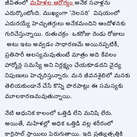
జీవితంలో
మహిళల ఆరోగ్యం
అనేక సవాళ్లను
ఎదుర్కొంటోంది. ముఖ్యంగా 'నెలసరి' విషయంలో
ఎదురయ్యే హెచ్చుతగ్గులు అనేకమందిని ఆందోళనకు
గురిచేస్తున్నాయి. రుతుచక్రం ఒకరోజు రెండు రోజులు
అటు ఇటు అవ్వడం సాధారణమే అయినప్పటికీ,
ప్రతిసారీ ఆలస్యమవుతుంటే మాత్రం అది కేవలం
హార్మోన్ల సమస్యే అని నిర్లక్ష్యం చేయకూడదని వైద్య
నిపుణులు హెచ్చరిస్తున్నారు. మన జీవనశైలిలో మనకు
తెలియకుండానే చేసే కొన్ని పొరపాట్లు ఈ సమస్యకు
మూలకారణమవుతున్నాయి.
నేటి ఆధునిక కాలంలో ఒత్తిడి లేని మనిషి లేరు.
అయితే, మహిళల్లో అధిక ఒత్తిడి వల్ల శరీరంలో
కార్టిసాల్ స్థాయిలు పెరుగుతాయి. ఇది ప్రత్యుత్పత్తికి