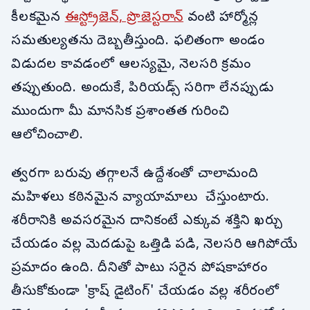
కీలకమైన
ఈస్ట్రోజెన్, ప్రొజెస్టరాన్
వంటి హార్మోన్ల
సమతుల్యతను దెబ్బతీస్తుంది. ఫలితంగా అండం
విడుదల కావడంలో ఆలస్యమై, నెలసరి క్రమం
తప్పుతుంది. అందుకే, పిరియడ్స్ సరిగా లేనప్పుడు
ముందుగా మీ మానసిక ప్రశాంతత గురించి
ఆలోచించాలి.
త్వరగా బరువు తగ్గాలనే ఉద్దేశంతో చాలామంది
మహిళలు కఠినమైన వ్యాయామాలు చేస్తుంటారు.
శరీరానికి అవసరమైన దానికంటే ఎక్కువ శక్తిని ఖర్చు
చేయడం వల్ల మెదడుపై ఒత్తిడి పడి, నెలసరి ఆగిపోయే
ప్రమాదం ఉంది. దీనితో పాటు సరైన పోషకాహారం
తీసుకోకుండా 'క్రాష్ డైటింగ్' చేయడం వల్ల శరీరంలో