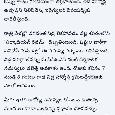
కొవ్వు శాతం గణనీయంగా తగ్గిపోతుంది. ఇది హార్మోన్ల
ఉత్పత్తిని నిలిపివేసి, ఇర్రెగ్యులర్ పిరియడ్స్‌కు
దారితీస్తుంది.
రాత్రి వేళల్లో తగినంత నిద్ర లేకపోవడం వల్ల శరీరంలోని
'సర్కాడియన్ రిథమ్' దెబ్బతింటుంది. షిఫ్టుల వారీగా
పనిచేసే మహిళల్లో ఈ సమస్య ఎక్కువగా కనిపిస్తుంది.
నిద్ర సరిగ్గా లేనప్పుడు పీసీఓఎస్ వంటి దీర్ఘకాలిక
సమస్యలు తలెత్తే అవకాశం ఉంది. రోజుకు కనీసం 7
నుండి 8 గంటల గాఢ నిద్ర హార్మోన్ల క్రమబద్ధీకరణకు
ఎంతో అవసరం.
మీరు ఇతర ఆరోగ్య సమస్యల కోసం వాడుతున్న
మందులు కూడా నెలసరిపై ప్రభావం చూపవచ్చు.