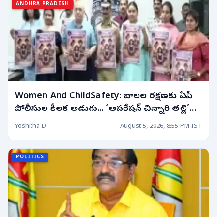
ANDHRA PRADESH
Women And ChildSafety: బాలల రక్షణకు ఏపీ
పోలీసుల కీలక అడుగు... ‘ఆపరేషన్ చిన్నారి తల్లి’
ప్రారంభం!
Yoshitha D
August 5, 2026, 8:55 PM IST
POLITICS