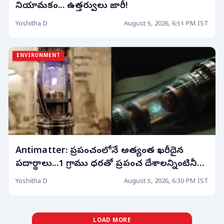
నియామకం... ఉత్తర్వులు జారీ!
Yoshitha D
August 5, 2026, 6:51 PM IST
ENVIRONMENT
Antimatter: ప్రపంచంలోనే అత్యంత ఖరీదైన
పదార్థాలు...1 గ్రాము ధరతో ప్రపంచ దేశాలన్నింటినీ
కొనేయవచ్చు!
Yoshitha D
August 5, 2026, 6:30 PM IST
LOAD MORE