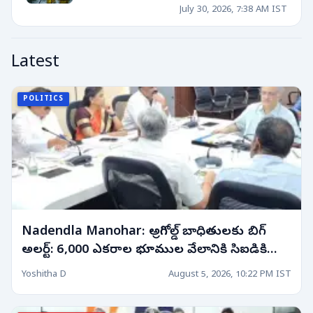
July 30, 2026, 7:38 AM IST
Latest
POLITICS
Nadendla Manohar: అగ్రిగోల్డ్ బాధితులకు బిగ్
అలర్ట్: 6,000 ఎకరాల భూముల వేలానికి సిఐడికి
ఆదేశాలు!
Yoshitha D
August 5, 2026, 10:22 PM IST