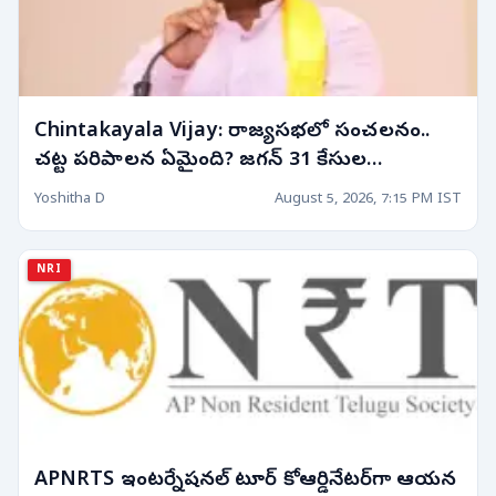
Chintakayala Vijay: రాజ్యసభలో సంచలనం..
చట్ట పరిపాలన ఏమైంది? జగన్ 31 కేసుల
వ్యవహారంపై ఘాటు వ్యాఖ్యలు!
Yoshitha D
August 5, 2026, 7:15 PM IST
NRI
APNRTS ఇంటర్నేషనల్ టూర్ కోఆర్డినేటర్‌గా ఆయన