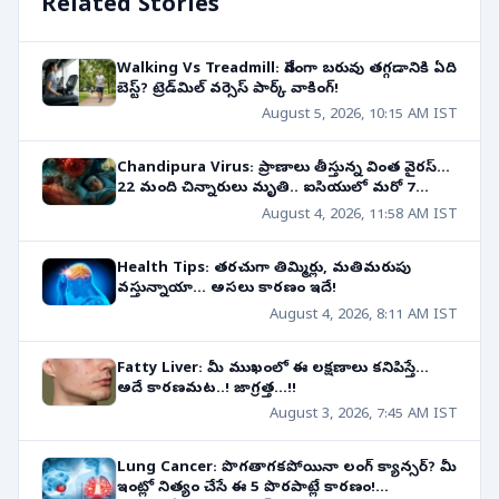
Related Stories
Walking Vs Treadmill: వేగంగా బరువు తగ్గడానికి ఏది
బెస్ట్? ట్రెడ్‌మిల్ వర్సెస్ పార్క్ వాకింగ్!
August 5, 2026, 10:15 AM IST
Chandipura Virus: ప్రాణాలు తీస్తున్న వింత వైరస్...
22 మంది చిన్నారులు మృతి.. ఐసియులో మరో 7
మంది!
August 4, 2026, 11:58 AM IST
Health Tips: తరచుగా తిమ్మిర్లు, మతిమరుపు
వస్తున్నాయా... అసలు కారణం ఇదే!
August 4, 2026, 8:11 AM IST
Fatty Liver: మీ ముఖంలో ఈ లక్షణాలు కనిపిస్తే...
అదే కారణమట..! జాగ్రత్త...!!
August 3, 2026, 7:45 AM IST
Lung Cancer: పొగతాగకపోయినా లంగ్ క్యాన్సర్? మీ
ఇంట్లో నిత్యం చేసే ఈ 5 పొరపాట్లే కారణం!