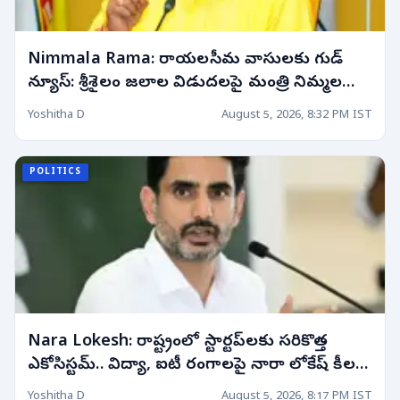
Nimmala Rama: రాయలసీమ వాసులకు గుడ్
న్యూస్: శ్రీశైలం జలాల విడుదలపై మంత్రి నిమ్మల
కీలక ప్రకటన! రాబోయే 10 రోజుల్లో..
Yoshitha D
August 5, 2026, 8:32 PM IST
POLITICS
Nara Lokesh: రాష్ట్రంలో స్టార్టప్‌లకు సరికొత్త
ఎకోసిస్టమ్.. విద్యా, ఐటీ రంగాలపై నారా లోకేష్ కీలక
వ్యాఖ్యలు!
Yoshitha D
August 5, 2026, 8:17 PM IST