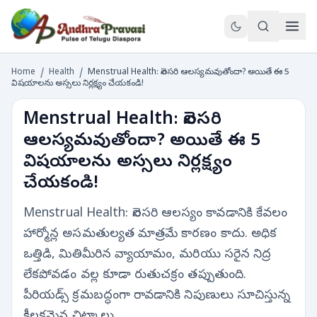
Home
/
Health
/
Menstrual Health: నెలసరి ఆలస్యమవుతోందా? అయితే ఈ 5
విషయాలను అస్సలు నిర్లక్ష్యం చేయకండి!
Menstrual Health: నెలసరి
ఆలస్యమవుతోందా? అయితే ఈ 5
విషయాలను అస్సలు నిర్లక్ష్యం
చేయకండి!
Menstrual Health: నెలసరి ఆలస్యం కావడానికి కేవలం
హార్మోన్ల అసమతుల్యత మాత్రమే కారణం కాదు. అధిక
ఒత్తిడి, మితిమీరిన వ్యాయామం, మరియు సరైన నిద్ర
లేకపోవడం వల్ల కూడా రుతుచక్రం తప్పుతుంది.
పీరియడ్స్ క్రమబద్ధంగా రావడానికి నిపుణులు సూచిస్తున్న
కీలకమైన చిట్కాలు..