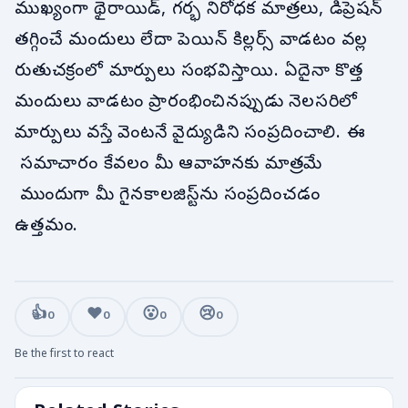
ముఖ్యంగా థైరాయిడ్, గర్భ నిరోధక మాత్రలు, డిప్రెషన్
తగ్గించే మందులు లేదా పెయిన్ కిల్లర్స్ వాడటం వల్ల
రుతుచక్రంలో మార్పులు సంభవిస్తాయి. ఏదైనా కొత్త
మందులు వాడటం ప్రారంభించినప్పుడు నెలసరిలో
మార్పులు వస్తే వెంటనే వైద్యుడిని సంప్రదించాలి. ఈ
సమాచారం కేవలం మీ ఆవాహనకు మాత్రమే
ముందుగా మీ గైనకాలజిస్ట్‌ను సంప్రదించడం
ఉత్తమం.
👍
❤️
😮
😢
0
0
0
0
Be the first to react