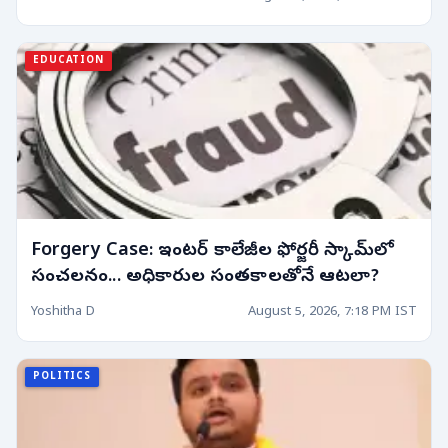
EDUCATION
Forgery Case: ఇంటర్ కాలేజీల ఫోర్జరీ స్కామ్‌లో
సంచలనం... అధికారుల సంతకాలతోనే ఆటలా?
Yoshitha D
August 5, 2026, 7:18 PM IST
POLITICS