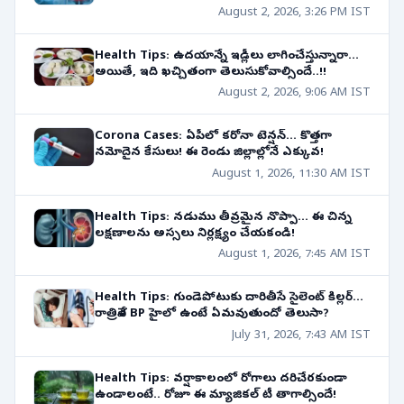
తెలుసుకోవాల్సిన షాకింగ్ విషయాలు!
August 2, 2026, 3:26 PM IST
Health Tips: ఉదయాన్నే ఇడ్లీలు లాగించేస్తున్నారా...
అయితే, ఇది ఖచ్చితంగా తెలుసుకోవాల్సిందే..!!
August 2, 2026, 9:06 AM IST
Corona Cases: ఏపీలో కరోనా టెన్షన్... కొత్తగా
నమోదైన కేసులు! ఈ రెండు జిల్లాల్లోనే ఎక్కువ!
August 1, 2026, 11:30 AM IST
Health Tips: నడుము తీవ్రమైన నొప్పా... ఈ చిన్న
లక్షణాలను అస్సలు నిర్లక్ష్యం చేయకండి!
August 1, 2026, 7:45 AM IST
Health Tips: గుండెపోటుకు దారితీసే సైలెంట్ కిల్లర్...
రాత్రివేళ BP హైలో ఉంటే ఏమవుతుందో తెలుసా?
July 31, 2026, 7:43 AM IST
Health Tips: వర్షాకాలంలో రోగాలు దరిచేరకుండా
ఉండాలంటే.. రోజూ ఈ మ్యాజికల్ టీ తాగాల్సిందే!