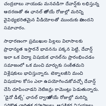
చంద్రబాబు నాయుడు మనవడిగా దేవాన్ష్‌కు లభిస్తున్న
ఆదరణతో ఈ ఛానల్ రాబోయే రోజుల్లో మరిన్ని
వైవిధ్యభరితమైన వీడియోలతో ముందుకు రానుందని
సమాచారం.
సాధారణంగా ప్రముఖుల పిల్లలు విలాసాలకు
ప్రాధాన్యత ఇస్తారనే భావనను పక్కన పెట్టి, దేవాన్ష్
ఇలా ఒక విద్యా విషయక ఛానల్‌ను ప్రారంభించడం
సమాజంలో ఒక మంచి మార్పుకు సంకేతమని
విశ్లేషకులు భావిస్తున్నారు. టెక్నాలజీని మంచి
విషయాల కోసం ఎలా ఉపయోగించుకోవచ్చో దేవాన్ష్
చేసి చూపించాడని నెటిజన్లు కామెంట్లు పెడుతున్నారు.
‘డైనో డీట్స్’ ఛానల్ ద్వారా రాబోయే రోజుల్లో మరిన్ని
సరికొత్త చారిత్రక రహస్యాలు, ఆసక్తికర విషయాలు