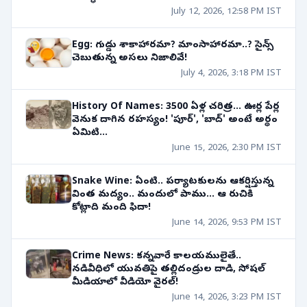
July 12, 2026, 12:58 PM IST
Egg: గుడ్డు శాకాహారమా? మాంసాహారమా..? సైన్స్
చెబుతున్న అసలు నిజాలివే!
July 4, 2026, 3:18 PM IST
History Of Names: 3500 ఏళ్ల చరిత్ర... ఊర్ల పేర్ల
వెనుక దాగిన రహస్యం! 'పూర్', 'బాద్' అంటే అర్థం
ఏమిటి...
June 15, 2026, 2:30 PM IST
Snake Wine: ఏంటి.. పర్యాటకులను ఆకర్షిస్తున్న
వింత మద్యం.. మందులో పాము... ఆ రుచికి
కోట్లాది మంది ఫిదా!
June 14, 2026, 9:53 PM IST
Crime News: కన్నవారే కాలయములైతే..
నడివీధిలో యువతిపై తల్లిదండ్రుల దాడి, సోషల్
మీడియాలో వీడియో వైరల్!
June 14, 2026, 3:23 PM IST