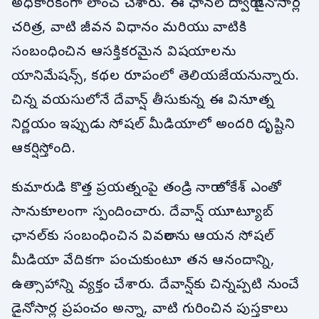
అధికారికంగా లాంచ్ చేశారు. ఈ ఛానల్ ద్వారా డైనోసార్ల
చరిత్ర, వాటి జీవన విధానం మరియు వాటికి
సంబంధించిన ఆసక్తికరమైన విషయాలను
యానిమేషన్స్, కథల రూపంలో తెలియజేయనున్నారు.
చిన్న వయసులోనే దేవాన్ష్ తీసుకున్న ఈ వినూత్న
నిర్ణయం ఇప్పుడు సోషల్ మీడియాలో అందరి దృష్టిని
ఆకర్షిస్తోంది.
కుమారుడి కొత్త ప్రయత్నంపై తండ్రి నారా లోకేశ్ ఎంతో
సానుకూలంగా స్పందించారు. దేవాన్ష్‌ యూట్యూబ్
ఛానల్‌కు సంబంధించిన వివరాలను ఆయన సోషల్
మీడియా వేదికగా పంచుకుంటూ తన ఆనందాన్ని,
ఉత్సాహాన్ని వ్యక్తం చేశారు. దేవాన్ష్‌కు చిన్నప్పటి నుంచే
డైనోసార్ల ప్రపంచం అన్నా, వాటి గురించిన పుస్తకాలు