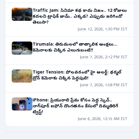
Traffic Jam: సినిమా కథ కాదు నిజం.. 12 రోజులు
కదలని ట్రాఫిక్‌ జామ్‌.. ఎక్కడ? ఎప్పుడు జరిగిందో
తెలుసా?
June 12, 2026, 1:30 PM IST
Tirumala: తిరుమలలో తాత్కాలిక ఆంక్షలు...
కెమెరాలకు చిక్కిన ఎలుగుబంటి!!
June 7, 2026, 2:12 PM IST
Tiger Tension: పోలవరంలో హై అలర్ట్: థర్మల్
డ్రోన్ కెమెరాకు చిక్కిన పెద్దపులి!
June 7, 2026, 1:58 PM IST
iPhone: ప్రియురాలి ప్రేమ కోసం పెద్ద స్కెచ్..
నాగ్‌పూర్ ఐఫోన్ దొంగతనం కేసులో దిమ్మతిరిగే
ట్విస్ట్!
June 6, 2026, 12:15 AM IST