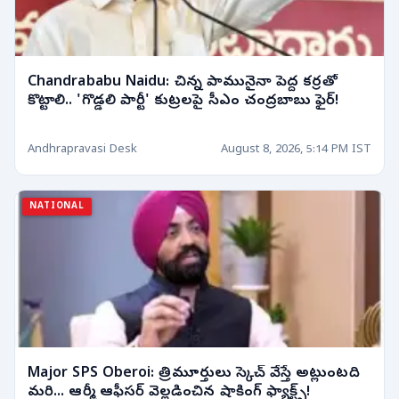
Chandrababu Naidu: చిన్న పామునైనా పెద్ద కర్రతో
కొట్టాలి.. 'గొడ్డలి పార్టీ' కుట్రలపై సీఎం చంద్రబాబు ఫైర్!
Andhrapravasi Desk
August 8, 2026, 5:14 PM IST
NATIONAL
Major SPS Oberoi: త్రిమూర్తులు స్కెచ్ వేస్తే అట్లుంటది
మరి... ఆర్మీ ఆఫీసర్ వెల్లడించిన షాకింగ్ ఫ్యాక్ట్స్!