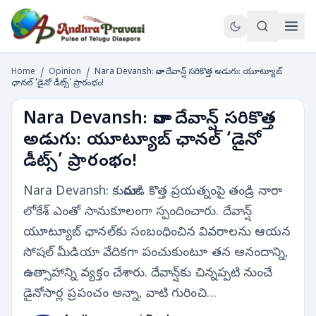
Home
/
Opinion
/
Nara Devansh: నారా దేవాన్ష్ సరికొత్త అడుగు: యూట్యూబ్
ఛానల్ ‘డైనో డీట్స్’ ప్రారంభం!
Nara Devansh: నారా దేవాన్ష్ సరికొత్త
అడుగు: యూట్యూబ్ ఛానల్ ‘డైనో
డీట్స్’ ప్రారంభం!
Nara Devansh: కుమారుడి కొత్త ప్రయత్నంపై తండ్రి నారా
లోకేశ్ ఎంతో సానుకూలంగా స్పందించారు. దేవాన్ష్‌
యూట్యూబ్ ఛానల్‌కు సంబంధించిన వివరాలను ఆయన
సోషల్ మీడియా వేదికగా పంచుకుంటూ తన ఆనందాన్ని,
ఉత్సాహాన్ని వ్యక్తం చేశారు. దేవాన్ష్‌కు చిన్నప్పటి నుంచే
డైనోసార్ల ప్రపంచం అన్నా, వాటి గురించి…