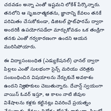
చదవడం అన్నా ఎంతో ఇష్టమని లోకేశ్ పేర్కొన్నారు.
తనలోని ఆ సృజనాత్మకతను, జ్ఞానాన్ని కేవలం తనకే
పరిమితం చేసుకోకుండా, డిజిటల్ ప్లాట్‌ఫారమ్ ద్వారా
అందరికీ ఉపయోగపడేలా మార్చుకోవడం ఒక తండ్రిగా
తనకు ఎంతో గర్వకారణంగా ఉందని ఆయన
మురిసిపోయారు.
ఈ విద్యాసంబంధిత (ఎడ్యుకేషనల్) ఛానల్ ద్వారా
పిల్లలు ఎంతో సులభంగా సైన్స్ మరియు చరిత్రకు
సంబంధించిన విషయాలను నేర్చుకునే అవకాశం
ఉందని నిర్వాహకులు చెబుతున్నారు. దేవాన్ష్ స్వయంగా
వాయిస్ ఓవర్ ఇస్తూ, ఆ కాలం నాటి జీవుల
విశేషాలను కళ్లకు కట్టినట్లు వివరించే ప్రయత్నం