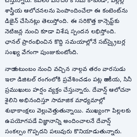
చేస్తున్నారు. కేవలం వినోదం కోసమే కాకుండా, పిల్లల్లో
శాస్త్రీయ ఆలోచనలను పెంపొందించేలా ఈ కంటెంట్‌ను
డిజైన్ చేసినట్లు తెలుస్తోంది. ఈ సరికొత్త కాన్సెప్ట్‌కు
నెటిజన్ల నుంచి కూడా విశేష స్పందన లభిస్తోంది.
ఛానల్ ప్రారంభించిన కొద్ది సమయాల్లోనే సబ్‌స్క్రైబర్ల
సంఖ్య వేగంగా పుంజుకుంటోంది.
నారా కుటుంబం నుంచి వచ్చిన నాల్గవ తరం వారసుడు
ఇలా డిజిటల్ రంగంలోకి ప్రవేశించడం పట్ల రాజకీయ, సినీ
ప్రముఖులు హర్షం వ్యక్తం చేస్తున్నారు. దేవాన్ష్ ఆలోచనా
శైలిని అభినందిస్తూ సామాజిక మాధ్యమాల్లో
శుభాకాంక్షలు వెల్లువెత్తుతున్నాయి. ముఖ్యంగా పిల్లలకు
ఉపయోగపడే విజ్ఞానాన్ని అందించాలనే దేవాన్ష్
సంకల్పం గొప్పదని పలువురు కొనియాడుతున్నారు.