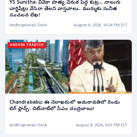
YS Sunitha: వివేకా హత్య వెనుక పెద్ద కుట్ర... నాలుగు
చార్జిషీట్లు వేసినా తేలని వాస్తవాలు.. ముర్ముకు సునీత
సంచలన లేఖ!
Andhrapravasi Desk
August 8, 2026, 10:24 PM IST
ANDHRA PRADESH
Chandrababu: ఈ నెలాఖరులో అమరావతిలో రెండు
బిగ్ ప్లాన్స్- చిట్‌చాట్‌లో సీఎం చంద్రబాబు!
Andhrapravasi Desk
August 8, 2026, 6:55 PM IST