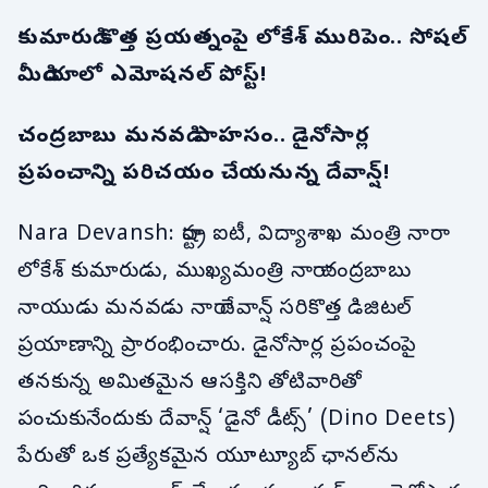
కుమారుడి కొత్త ప్రయత్నంపై లోకేశ్ మురిపెం.. సోషల్
మీడియాలో ఎమోషనల్ పోస్ట్!
చంద్రబాబు మనవడి సాహసం.. డైనోసార్ల
ప్రపంచాన్ని పరిచయం చేయనున్న దేవాన్ష్!
Nara Devansh: రాష్ట్ర ఐటీ, విద్యాశాఖ మంత్రి నారా
లోకేశ్ కుమారుడు, ముఖ్యమంత్రి నారా చంద్రబాబు
నాయుడు మనవడు నారా దేవాన్ష్ సరికొత్త డిజిటల్
ప్రయాణాన్ని ప్రారంభించారు. డైనోసార్ల ప్రపంచంపై
తనకున్న అమితమైన ఆసక్తిని తోటివారితో
పంచుకునేందుకు దేవాన్ష్ ‘డైనో డీట్స్’ (Dino Deets)
పేరుతో ఒక ప్రత్యేకమైన యూట్యూబ్ ఛానల్‌ను