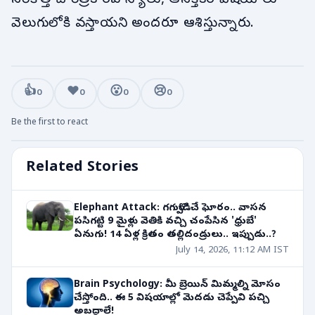
వెలుగులోకి వస్తాయని అందరూ ఆశిస్తున్నారు.
👍
❤️
😮
😢
0
0
0
0
Be the first to react
Related Stories
Elephant Attack: గగుర్పొడిచే ఘోరం.. వాసన
పసిగట్టి 9 మైళ్లు వెతికి వచ్చి చంపేసిన 'ధ్రుబే'
ఏనుగు! 14 ఏళ్ల క్రితం తల్లిదండ్రులు.. ఇప్పుడు..?
July 14, 2026, 11:12 AM IST
Brain Psychology: మీ బ్రెయిన్ మిమ్మల్ని మోసం
చేస్తోంది.. ఈ 5 విషయాల్లో మెదడు చెప్పేవి పచ్చి
అబద్ధాలే!