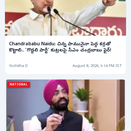
Chandrababu Naidu: చిన్న పామునైనా పెద్ద కర్రతో
కొట్టాలి.. 'గొడ్డలి పార్టీ' కుట్రలపై సీఎం చంద్రబాబు ఫైర్!
Yoshitha D
August 8, 2026, 5:14 PM IST
NATIONAL