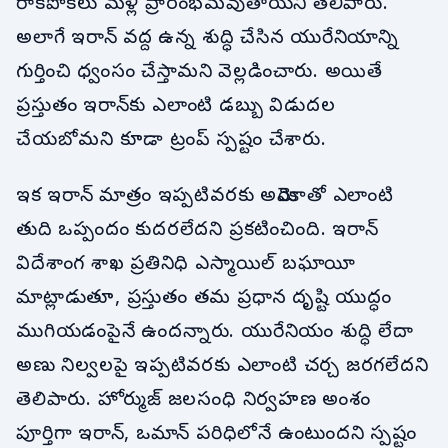
రాకపోకలు మళ్లీ ప్రారంభమవుతాయని తెలిపారు.
అలాగే ఇరాన్ వద్ద ఉన్న శుద్ధి చేసిన యురేనియాన్ని
గుర్తించి ధ్వంసం చేస్తామని వెల్లడించారు. అయితే
ప్రస్తుతం ఇరాన్‌కు ఎలాంటి డబ్బు విడుదల
చేయబోమని కూడా ట్రంప్ స్పష్టం చేశారు.
ఇక ఇరాన్ మాత్రం ఇప్పటివరకు అమెరికాతో ఎలాంటి
తుది ఒప్పందం కుదరలేదని ప్రకటించింది. ఇరాన్
విదేశాంగ శాఖ ప్రతినిధి ఎస్మాయిల్ బఘాయీ
మాట్లాడుతూ, ప్రస్తుతం తమ ప్రధాన దృష్టి యుద్ధం
ముగియడంపైనే ఉందన్నారు. యురేనియం శుద్ధి లేదా
అణు నిల్వలపై ఇప్పటివరకు ఎలాంటి చర్చ జరగలేదని
తెలిపారు. హోర్ముజ్ జలసంధి నిర్వహణ అంశం
పూర్తిగా ఇరాన్, ఒమాన్ పరిధిలోనే ఉంటుందని స్పష్టం