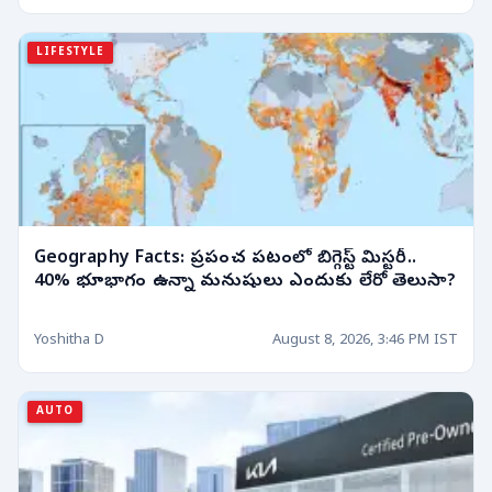
LIFESTYLE
Geography Facts: ప్రపంచ పటంలో బిగ్గెస్ట్ మిస్టరీ..
40% భూభాగం ఉన్నా మనుషులు ఎందుకు లేరో తెలుసా?
Yoshitha D
August 8, 2026, 3:46 PM IST
AUTO