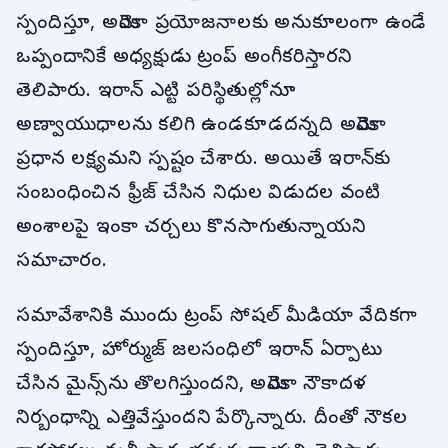
స్పందిస్తూ, అమెరికా ప్రయోజనాలకు అనుకూలంగా ఉండే
ఒప్పందానికే అధ్యక్షుడు ట్రంప్ అంగీకరిస్తారని
తెలిపారు. ఇరాన్ ఎట్టి పరిస్థితుల్లోనూ
అణ్వాయుధాలను కలిగి ఉండకూడదన్నది అమెరికా
ప్రధాన లక్ష్యమని స్పష్టం చేశారు. అయితే ఇరాన్‌కు
సంబంధించిన ఫ్రీజ్ చేసిన నిధుల విడుదల వంటి
అంశాలపై ఇంకా చర్చలు కొనసాగుతున్నాయని
సమాచారం.
సమావేశానికి ముందు ట్రంప్ సోషల్ మీడియా వేదికగా
స్పందిస్తూ, హోర్ముజ్ జలసంధిలో ఇరాన్ ఏర్పాటు
చేసిన మైన్స్‌ను తొలగిస్తుందని, అమెరికా నౌకాదళ
నిర్బంధాన్ని ఎత్తివేస్తుందని పేర్కొన్నారు. దీంతో నౌకల