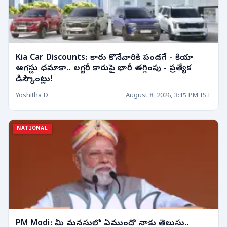
Kia Car Discounts: కారు కొనేవారికి పండగే - కియా
ఆగస్టు ధమాకా.. లగ్జరీ కారుపై భారీ తగ్గింపు - ప్రత్యేక
డిస్కౌంట్లు!
Yoshitha D
August 8, 2026, 3:15 PM IST
NATIONAL
PM Modi: మీ మనసులో ఏముందో నాకు తెలుసు..