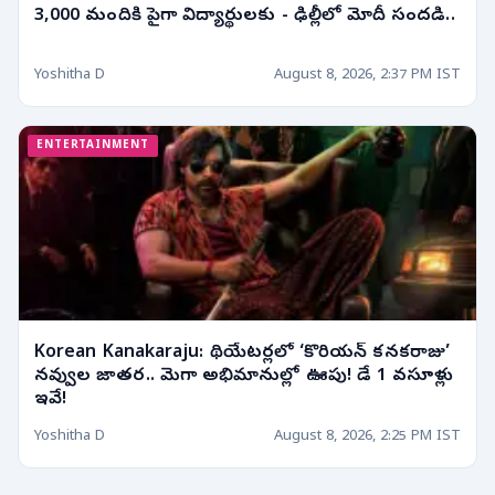
3,000 మందికి పైగా విద్యార్థులకు - ఢిల్లీలో మోదీ సందడి..
Yoshitha D
August 8, 2026, 2:37 PM IST
ENTERTAINMENT
Korean Kanakaraju: థియేటర్లలో ‘కొరియన్ కనకరాజు’
నవ్వుల జాతర.. మెగా అభిమానుల్లో ఊపు! డే 1 వసూళ్లు
ఇవే!
Yoshitha D
August 8, 2026, 2:25 PM IST