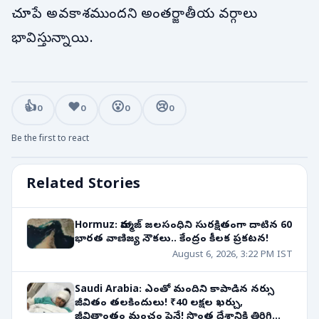
చూపే అవకాశముందని అంతర్జాతీయ వర్గాలు
భావిస్తున్నాయి.
👍
❤️
😮
😢
0
0
0
0
Be the first to react
Related Stories
Hormuz: హార్ముజ్ జలసంధిని సురక్షితంగా దాటిన 60
భారత వాణిజ్య నౌకలు.. కేంద్రం కీలక ప్రకటన!
August 6, 2026, 3:22 PM IST
Saudi Arabia: ఎంతో మందిని కాపాడిన నర్సు
జీవితం తలకిందులు! ₹40 లక్షల ఖర్చు,
జీవితాంతం మంచం పైనే! సొంత దేశానికి తిరిగి