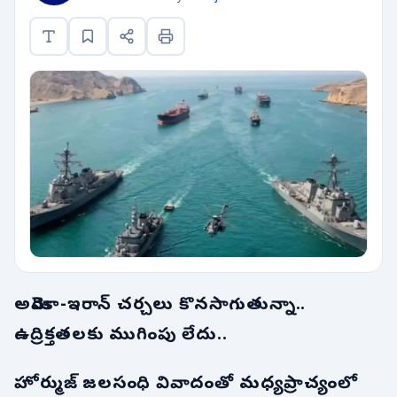
అమెరికా-ఇరాన్ చర్చలు కొనసాగుతున్నా..
ఉద్రిక్తతలకు ముగింపు లేదు..
హోర్ముజ్ జలసంధి వివాదంతో మధ్యప్రాచ్యంలో