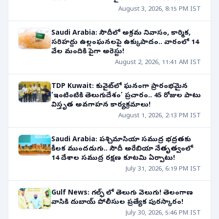
రాలేని దుస్థితి! ప్రభుత్వ సాయం??
August 3, 2026, 8:15 PM IST
Saudi Arabia: సౌదీలో అక్రమ నివాసం, కార్మిక,
సరిహద్దు ఉల్లంఘనలపై ఉక్కుపాదం.. వారంలో 14
వేల మందికి పైగా అరెస్టు!
August 2, 2026, 11:41 AM IST
TDP Kuwait: కువైట్‌లో ఘనంగా ప్రారంభమైన
‘ఇంటింటికి తెలుగుదేశం’ ప్రచారం.. 45 రోజుల పాటు
విస్తృత అవగాహన కార్యక్రమాలు!
August 1, 2026, 2:13 PM IST
Saudi Arabia: పశ్చిమాసియా సముద్ర భద్రతకు
కీలక ముందడుగు.. సౌదీ అరేబియా నేతృత్వంలో
14 దేశాల సముద్ర రక్షణ కూటమి ఏర్పాటు!
July 31, 2026, 6:19 PM IST
Gulf News: గల్ఫ్ లో తెలుగు వెలుగు! తెలంగాణ
వాసికి దుబాయ్ పోలీసుల ప్రత్యేక పురస్కారం!
July 30, 2026, 5:46 PM IST