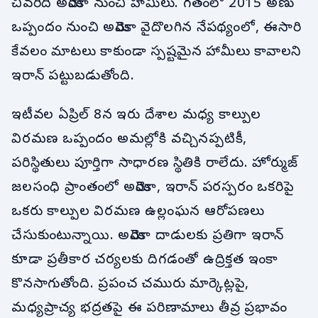
చివరిది అమెరికా నుంచి హామీలు. గతంలో 2015 అణు
ఒప్పందం నుంచి అమెరికా వైదొలగిన నేపథ్యంలో, ఈసారి
కేవలం మాటలు కాకుండా స్పష్టమైన హామీలు కావాలని
ఇరాన్ పట్టుబడుతోంది.
ఇటీవల ఏప్రిల్ 8న ఇరు దేశాల మధ్య కాల్పుల
విరమణ ఒప్పందం అమల్లోకి వచ్చినప్పటికీ,
పరిస్థితులు పూర్తిగా సాధారణ స్థితికి రాలేదు. హోర్ముజ్
జలసంధి ప్రాంతంలో అమెరికా, ఇరాన్ పరస్పరం ఒకరిపై
ఒకరు కాల్పుల విరమణ ఉల్లంఘన ఆరోపణలు
చేసుకుంటున్నాయి. అమెరికా దాడులకు ప్రతిగా ఇరాన్
కూడా ప్రతీకార చర్యలకు దిగడంతో ఉద్రిక్తత ఇంకా
కొనసాగుతోంది. ప్రపంచ చమురు మార్కెట్లపై,
మధ్యప్రాచ్య భద్రతపై ఈ పరిణామాలు తీవ్ర ప్రభావం