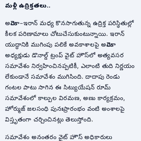
మళ్లీ ఉద్రిక్తతలు..
అమెరికా–ఇరాన్ మధ్య కొనసాగుతున్న ఉద్రిక్త పరిస్థితుల్లో
కీలక పరిణామాలు చోటుచేసుకుంటున్నాయి. ఇరాన్
యుద్ధానికి ముగింపు పలికే అవకాశాలపై అమెరికా
అధ్యక్షుడు డొనాల్డ్ ట్రంప్ వైట్ హౌస్‌లో అత్యవసర
సమావేశం నిర్వహించినప్పటికీ, ఎలాంటి తుది నిర్ణయం
లేకుండానే సమావేశం ముగిసింది. దాదాపు రెండు
గంటల పాటు సాగిన ఈ సిట్యుయేషన్ రూమ్
సమావేశంలో కాల్పుల విరమణ, అణు కార్యక్రమం,
హోర్ముజ్ జలసంధి పునఃప్రారంభం వంటి అంశాలపై
విస్తృతంగా చర్చించినట్లు తెలుస్తోంది.
సమావేశం అనంతరం వైట్ హౌస్ అధికారులు