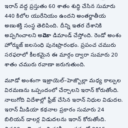
ఇరాన్ వద్ద ప్రస్తుతం 60 శాతం శుద్ధి చేసిన సుమారు
440 కిలోల యురేనియం ఉందని అంతర్జాతీయ
అణుశక్తి సంస్థ తెలిపింది. దీన్ని ఇతర దేశానికి
అప్పగించాలని అమెరికా డిమాండ్ చేస్తోంది. రెండో అంశం
హోర్ముజ్ జలసంధి పునఃప్రారంభం. ప్రపంచ చమురు
సరఫరాలో కీలకమైన ఈ మార్గం ద్వారా సుమారు 20
శాతం చమురు రవాణా జరుగుతుంది.
మూడో అంశంగా ఇజ్రాయెల్–హెజ్బొల్లా మధ్య కాల్పుల
విరమణను ఒప్పందంలో చేర్చాలని ఇరాన్ కోరుతోంది.
నాలుగోది విదేశాల్లో ఫ్రీజ్ చేసిన ఇరాన్ నిధుల విడుదల.
ఇరాన్ మీడియా కథనాల ప్రకారం సుమారు 24
బిలియన్ డాలర్ల విడుదలను ఇరాన్ కోరుతోంది.