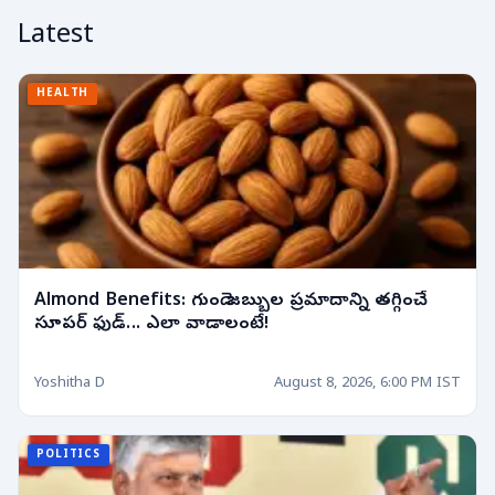
Latest
HEALTH
Almond Benefits: గుండె జబ్బుల ప్రమాదాన్ని తగ్గించే
సూపర్ ఫుడ్... ఎలా వాడాలంటే!
Yoshitha D
August 8, 2026, 6:00 PM IST
POLITICS