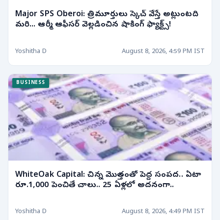
Major SPS Oberoi: త్రిమూర్తులు స్కెచ్ వేస్తే అట్లుంటది
మరి... ఆర్మీ ఆఫీసర్ వెల్లడించిన షాకింగ్ ఫ్యాక్ట్స్!
Yoshitha D
August 8, 2026, 4:59 PM IST
BUSINESS
WhiteOak Capital: చిన్న మొత్తంతో పెద్ద సంపద.. ఏటా
రూ.1,000 పెంచితే చాలు.. 25 ఏళ్లలో అదనంగా..
Yoshitha D
August 8, 2026, 4:49 PM IST