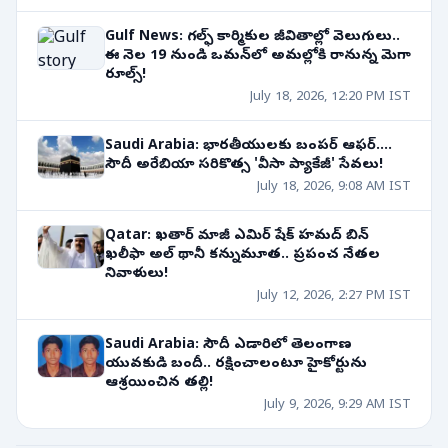
Gulf News: గల్ఫ్ కార్మికుల జీవితాల్లో వెలుగులు..
ఈ నెల 19 నుండి ఒమన్‌లో అమల్లోకి రానున్న మెగా
రూల్స్!
July 18, 2026, 12:20 PM IST
Saudi Arabia: భారతీయులకు బంపర్ ఆఫర్....
సౌదీ అరేబియా సరికొత్స 'వీసా ప్యాకేజీ' సేవలు!
July 18, 2026, 9:08 AM IST
Qatar: ఖతార్ మాజీ ఎమిర్ షేక్ హమద్ బిన్
ఖలీఫా అల్ థానీ కన్నుమూత.. ప్రపంచ నేతల
నివాళులు!
July 12, 2026, 2:27 PM IST
Saudi Arabia: సౌదీ ఎడారిలో తెలంగాణ
యువకుడి బందీ.. రక్షించాలంటూ హైకోర్టును
ఆశ్రయించిన తల్లి!
July 9, 2026, 9:29 AM IST