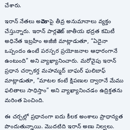
చేశారు.
ఇరాన్ నేతలు అమెరికాపై తీవ్ర అనుమానాలు వ్యక్తం
చేస్తున్నారు. ఇరాన్ పార్లమెంట్ జాతీయ భద్రత కమిటీ
అధినేత ఇబ్రహీం అజీజీ మాట్లాడుతూ, “ఏదైనా
ఒప్పందం ఉంటే పరస్పర ప్రయోజనాల ఆధారంగానే
ఉంటుంది” అని వ్యాఖ్యానించారు. మరోవైపు ఇరాన్
ప్రధాన చర్చాకర్త మహమ్మద్ బాఘర్ ఘలిబాఫ్
మాట్లాడుతూ, “మాటల కంటే క్షిపణుల ద్వారానే మేము
ఫలితాలు సాధిస్తాం” అని వ్యాఖ్యానించడం ఉద్రిక్తతను
మరింత పెంచింది.
ఈ చర్చల్లో ప్రధానంగా ఐదు కీలక అంశాలు ప్రాధాన్యత
పొందుతున్నాయి. మొదటిది ఇరాన్ అణు నిల్వలు.