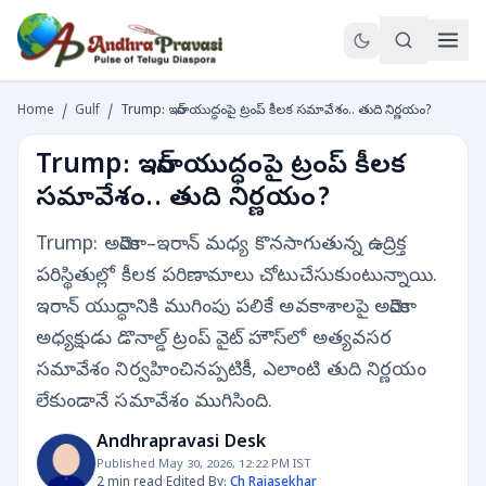
Home
/
Gulf
/
Trump: ఇరాన్ యుద్ధంపై ట్రంప్ కీలక సమావేశం.. తుది నిర్ణయం?
Trump: ఇరాన్ యుద్ధంపై ట్రంప్ కీలక
సమావేశం.. తుది నిర్ణయం?
Trump: అమెరికా–ఇరాన్ మధ్య కొనసాగుతున్న ఉద్రిక్త
పరిస్థితుల్లో కీలక పరిణామాలు చోటుచేసుకుంటున్నాయి.
ఇరాన్ యుద్ధానికి ముగింపు పలికే అవకాశాలపై అమెరికా
అధ్యక్షుడు డొనాల్డ్ ట్రంప్ వైట్ హౌస్‌లో అత్యవసర
సమావేశం నిర్వహించినప్పటికీ, ఎలాంటి తుది నిర్ణయం
లేకుండానే సమావేశం ముగిసింది.
Andhrapravasi Desk
Published May 30, 2026, 12:22 PM IST
2 min read
·
Edited By:
Ch Rajasekhar