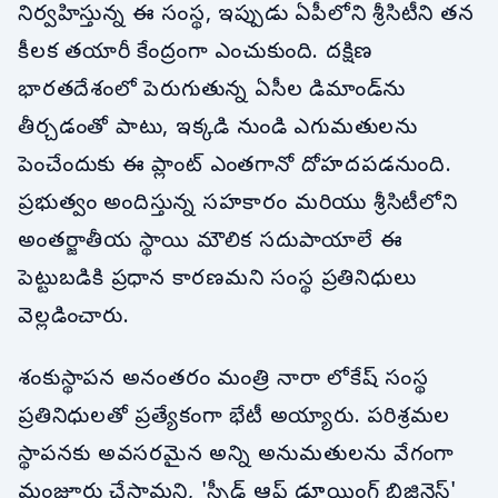
నిర్వహిస్తున్న ఈ సంస్థ, ఇప్పుడు ఏపీలోని శ్రీసిటీని తన
కీలక తయారీ కేంద్రంగా ఎంచుకుంది. దక్షిణ
భారతదేశంలో పెరుగుతున్న ఏసీల డిమాండ్‌ను
తీర్చడంతో పాటు, ఇక్కడి నుండి ఎగుమతులను
పెంచేందుకు ఈ ప్లాంట్ ఎంతగానో దోహదపడనుంది.
ప్రభుత్వం అందిస్తున్న సహకారం మరియు శ్రీసిటీలోని
అంతర్జాతీయ స్థాయి మౌలిక సదుపాయాలే ఈ
పెట్టుబడికి ప్రధాన కారణమని సంస్థ ప్రతినిధులు
వెల్లడించారు.
శంకుస్థాపన అనంతరం మంత్రి నారా లోకేష్ సంస్థ
ప్రతినిధులతో ప్రత్యేకంగా భేటీ అయ్యారు. పరిశ్రమల
స్థాపనకు అవసరమైన అన్ని అనుమతులను వేగంగా
మంజూరు చేస్తామని, 'స్పీడ్ ఆఫ్ డూయింగ్ బిజినెస్'