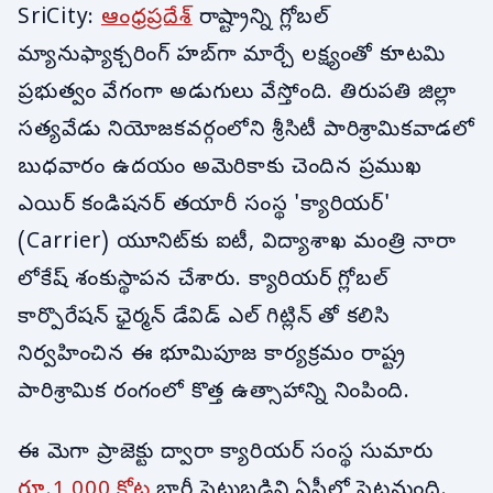
SriCity:
ఆంధ్రప్రదేశ్
రాష్ట్రాన్ని గ్లోబల్
మ్యానుఫ్యాక్చరింగ్ హబ్‌గా మార్చే లక్ష్యంతో కూటమి
ప్రభుత్వం వేగంగా అడుగులు వేస్తోంది. తిరుపతి జిల్లా
సత్యవేడు నియోజకవర్గంలోని శ్రీసిటీ పారిశ్రామికవాడలో
బుధవారం ఉదయం అమెరికాకు చెందిన ప్రముఖ
ఎయిర్ కండిషనర్ తయారీ సంస్థ 'క్యారియర్'
(Carrier) యూనిట్‌కు ఐటీ, విద్యాశాఖ మంత్రి నారా
లోకేష్ శంకుస్థాపన చేశారు. క్యారియర్ గ్లోబల్
కార్పొరేషన్ ఛైర్మన్ డేవిడ్ ఎల్ గిట్లిన్ తో కలిసి
నిర్వహించిన ఈ భూమిపూజ కార్యక్రమం రాష్ట్ర
పారిశ్రామిక రంగంలో కొత్త ఉత్సాహాన్ని నింపింది.
ఈ మెగా ప్రాజెక్టు ద్వారా క్యారియర్ సంస్థ సుమారు
రూ.1,000 కోట్ల
భారీ పెట్టుబడిని ఏపీలో పెట్టనుంది.