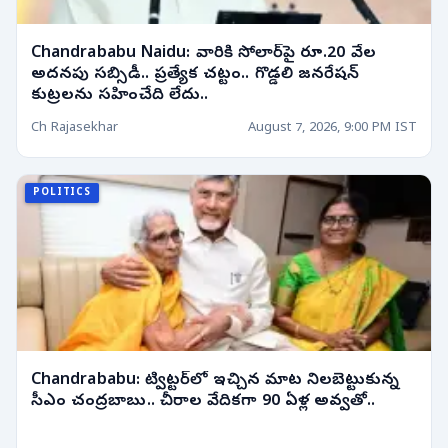
Chandrababu Naidu: వారికి సోలార్‌పై రూ.20 వేల
అదనపు సబ్సిడీ.. ప్రత్యేక చట్టం.. గొడ్డలి జనరేషన్
కుట్రలను సహించేది లేదు..
Ch Rajasekhar
August 7, 2026, 9:00 PM IST
POLITICS
Chandrababu: ట్విట్టర్‌లో ఇచ్చిన మాట నిలబెట్టుకున్న
సీఎం చంద్రబాబు.. చీరాల వేదికగా 90 ఏళ్ల అవ్వతో..