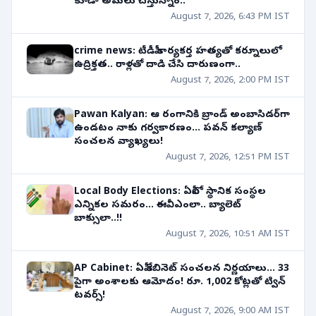
కూడా అమలు చేస్తున్నాం..
August 7, 2026, 6:43 PM IST
crime news: టీడీపీ కార్యకర్త హత్యతో కర్నూలులో
ఉద్రిక్తత.. రాళ్లతో దాడి చేసి దారుణంగా..
August 7, 2026, 2:00 PM IST
Pawan Kalyan: ఆ రంగానికి బ్రాండ్ అంబాసిడర్‌గా
ఉండటం నాకు గర్వకారణం... పవన్ కల్యాణ్
సంచలన వ్యాఖ్యలు!
August 7, 2026, 12:51 PM IST
Local Body Elections: ఏపీలో స్థానిక సంస్థల
ఎన్నికల సమరం... ఈవీఎంలా.. బ్యాలెట్
బాక్సులా..!!
August 7, 2026, 10:51 AM IST
AP Cabinet: ఏపీ కేబినెట్ సంచలన నిర్ణయాలు... 33
పైగా అంశాలకు ఆమోదం! రూ. 1,002 కోట్లతో ట్విన్
టవర్స్!
August 7, 2026, 9:00 AM IST