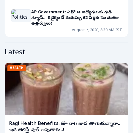
AP Government: ఏపీలో ఆ ఉద్యోగులకు గుడ్
న్యూస్... రిటైర్మెంట్ వయస్సు 62 ఏళ్లకు పెంచుతూ
ఉత్తర్వులు!
August 7, 2026, 8:30 AM IST
Latest
HEALTH
Ragi Health Benefits: రోజూ రాగి జావ తాగుతున్నారా..
ఇది తెలిస్తే షాక్ అవుతారు..!