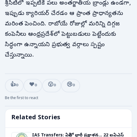
శ్రీసిటీలో ఇప్పటికే పలు అంతర్జాతీయ బ్రాండ్లు ఉండగా,
ఇప్పుడు క్యారియర్ చేరడం ఆ ప్రాంత ప్రాధాన్యతను
మరింత పెంచింది. రాబోయే రోజుల్లో మరిన్ని దిగ్గజ
కంపెనీలు ఆంధ్రప్రదేశ్‌లో పెట్టుబడులు పెట్టేందుకు
సిద్ధంగా ఉన్నాయని ప్రభుత్వ వర్గాలు స్పష్టం
చేస్తున్నాయి.
👍
❤️
😮
😢
0
0
0
0
Be the first to react
Related Stories
IAS Transfers: ఏపీలో భారీ ప్రక్షాళన... 22 ఐఏఎస్