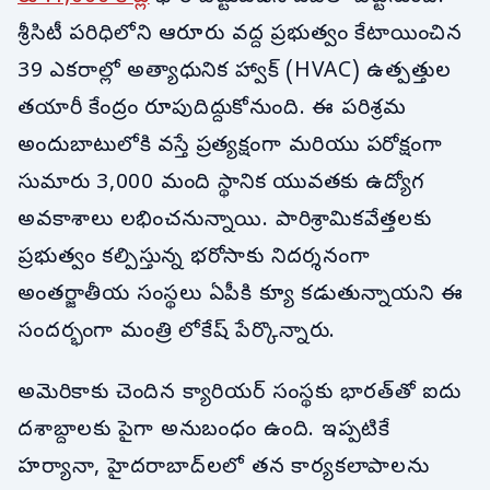
శ్రీసిటీ పరిధిలోని ఆరూరు వద్ద ప్రభుత్వం కేటాయించిన
39 ఎకరాల్లో అత్యాధునిక హ్వాక్ (HVAC) ఉత్పత్తుల
తయారీ కేంద్రం రూపుదిద్దుకోనుంది. ఈ పరిశ్రమ
అందుబాటులోకి వస్తే ప్రత్యక్షంగా మరియు పరోక్షంగా
సుమారు 3,000 మంది స్థానిక యువతకు ఉద్యోగ
అవకాశాలు లభించనున్నాయి. పారిశ్రామికవేత్తలకు
ప్రభుత్వం కల్పిస్తున్న భరోసాకు నిదర్శనంగా
అంతర్జాతీయ సంస్థలు ఏపీకి క్యూ కడుతున్నాయని ఈ
సందర్భంగా మంత్రి లోకేష్ పేర్కొన్నారు.
అమెరికాకు చెందిన క్యారియర్ సంస్థకు భారత్‌తో ఐదు
దశాబ్దాలకు పైగా అనుబంధం ఉంది. ఇప్పటికే
హర్యానా, హైదరాబాద్‌లలో తన కార్యకలాపాలను