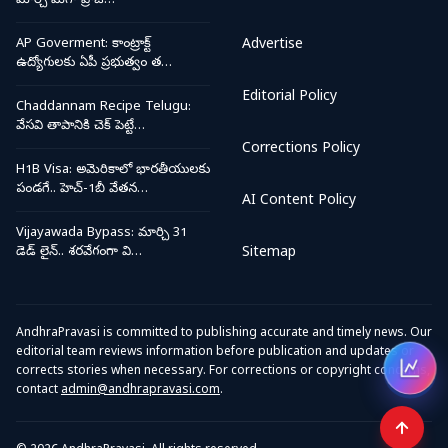
మార్చే మెగా ప్రాజె…
AP Goverment: కాంట్రాక్ట్
Advertise
ఉద్యోగులకు ఏపీ ప్రభుత్వం త…
Editorial Policy
Chaddannam Recipe Telugu:
వేసవి తాపానికి చెక్ పెట్టే…
Corrections Policy
H1B Visa: అమెరికాలో భారతీయులకు
పండగే.. హెచ్-1బీ వేతన…
AI Content Policy
Vijayawada Bypass: మార్చి 31
డెడ్ లైన్.. శరవేగంగా వి…
Sitemap
AndhraPravasi is committed to publishing accurate and timely news. Our
editorial team reviews information before publication and updates or
corrects stories when necessary. For corrections or copyright concerns,
Open
contact
admin@andhrapravasi.com
.