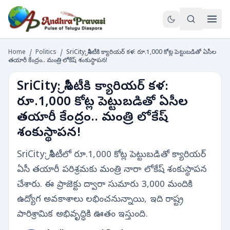
Home
/
Politics
/
SriCity: శ్రీసిటీకి క్యారియర్ కళ: రూ.1,000 కోట్ల పెట్టుబడితో ఏసీల
తయారీ కేంద్రం.. మంత్రి లోకేష్ శంకుస్థాపన!
SriCity: శ్రీసిటీకి క్యారియర్ కళ:
రూ.1,000 కోట్ల పెట్టుబడితో ఏసీల
తయారీ కేంద్రం.. మంత్రి లోకేష్
శంకుస్థాపన!
SriCity: శ్రీసిటీలో రూ.1,000 కోట్ల పెట్టుబడితో క్యారియర్
ఏసీ తయారీ పరిశ్రమకు మంత్రి నారా లోకేష్ శంకుస్థాపన
చేశారు. ఈ ప్రాజెక్టు ద్వారా సుమారు 3,000 మందికి
ఉద్యోగ అవకాశాలు లభించనున్నాయి, ఇది రాష్ట్ర
పారిశ్రామిక అభివృద్ధికి ఊతం ఇస్తుంది.