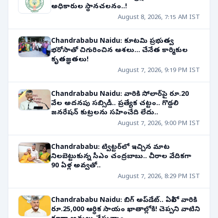
అధికారుల స్థానచలనం..!
August 8, 2026, 7:15 AM IST
Chandrababu Naidu: కూటమి ప్రభుత్వ
భరోసాతో చిగురించిన ఆశలు... చేనేత కార్మికుల
కృతజ్ఞతలు!
August 7, 2026, 9:19 PM IST
Chandrababu Naidu: వారికి సోలార్‌పై రూ.20
వేల అదనపు సబ్సిడీ.. ప్రత్యేక చట్టం.. గొడ్డలి
జనరేషన్ కుట్రలను సహించేది లేదు..
August 7, 2026, 9:00 PM IST
Chandrababu: ట్విట్టర్‌లో ఇచ్చిన మాట
నిలబెట్టుకున్న సీఎం చంద్రబాబు.. చీరాల వేదికగా
90 ఏళ్ల అవ్వతో..
August 7, 2026, 8:29 PM IST
Chandrababu Naidu: బిగ్ అప్‌డేట్.. ఏపీలో వారికి
రూ.25,000 ఆర్థిక సాయం ఖాతాల్లోకి! చెప్పని వాటిని