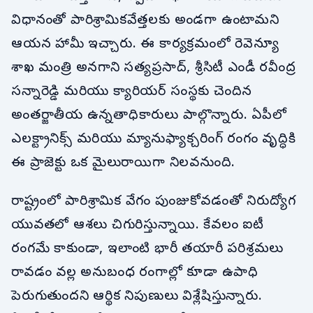
విధానంతో పారిశ్రామికవేత్తలకు అండగా ఉంటామని
ఆయన హామీ ఇచ్చారు. ఈ కార్యక్రమంలో రెవెన్యూ
శాఖ మంత్రి అనగాని సత్యప్రసాద్, శ్రీసిటీ ఎండీ రవీంద్ర
సన్నారెడ్డి మరియు క్యారియర్ సంస్థకు చెందిన
అంతర్జాతీయ ఉన్నతాధికారులు పాల్గొన్నారు. ఏపీలో
ఎలక్ట్రానిక్స్ మరియు మ్యానుఫ్యాక్చరింగ్ రంగం వృద్ధికి
ఈ ప్రాజెక్టు ఒక మైలురాయిగా నిలవనుంది.
రాష్ట్రంలో పారిశ్రామిక వేగం పుంజుకోవడంతో నిరుద్యోగ
యువతలో ఆశలు చిగురిస్తున్నాయి. కేవలం ఐటీ
రంగమే కాకుండా, ఇలాంటి భారీ తయారీ పరిశ్రమలు
రావడం వల్ల అనుబంధ రంగాల్లో కూడా ఉపాధి
పెరుగుతుందని ఆర్థిక నిపుణులు విశ్లేషిస్తున్నారు.