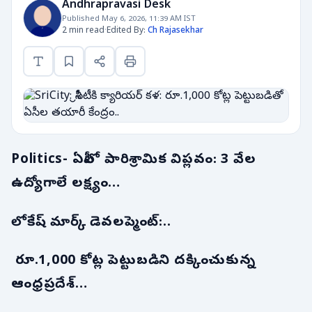
Andhrapravasi Desk
Published May 6, 2026, 11:39 AM IST
2 min read
·
Edited By:
Ch Rajasekhar
Politics- ఏపీలో పారిశ్రామిక విప్లవం: 3 వేల
ఉద్యోగాలే లక్ష్యం…
లోకేష్ మార్క్ డెవలప్మెంట్:..
రూ.1,000 కోట్ల పెట్టుబడిని దక్కించుకున్న
ఆంధ్రప్రదేశ్…