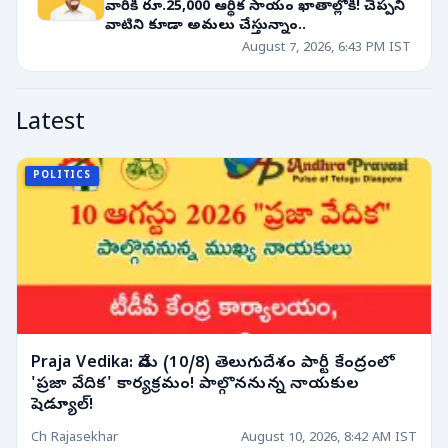
వారికి రూ.25,000 ఆర్థిక సాయం ఖాతాల్లోకి! చెప్పని
వాటిని కూడా అమలు చేస్తున్నాం..
August 7, 2026, 6:43 PM IST
Latest
POLITICS
Praja Vedika: నేడు (10/8) తెలుగుదేశం పార్టీ కేంద్రంలో
'ప్రజా వేదిక' కార్యక్రమం! పాల్గొననున్న నాయకుల
షెడ్యూల్!
Ch Rajasekhar
August 10, 2026, 8:42 AM IST