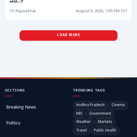
ఏపీ...!!
Ch Rajasekhar
August 9, 2026, 7:00 PM IST
LOAD MORE
SECTIONS
TRENDING TAGS
Andhra Pradesh
Cinema
Breaking News
NRI
Government
Weather
Markets
Politics
Travel
Public Health