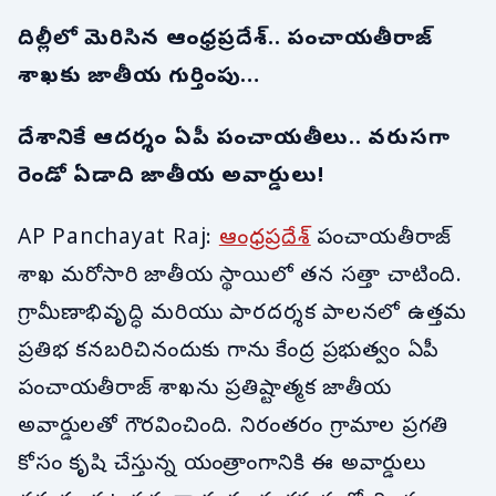
దిల్లీలో మెరిసిన ఆంధ్రప్రదేశ్.. పంచాయతీరాజ్
శాఖకు జాతీయ గుర్తింపు…
దేశానికే ఆదర్శం ఏపీ పంచాయతీలు.. వరుసగా
రెండో ఏడాది జాతీయ అవార్డులు!
AP Panchayat Raj:
ఆంధ్రప్రదేశ్
పంచాయతీరాజ్
శాఖ మరోసారి జాతీయ స్థాయిలో తన సత్తా చాటింది.
గ్రామీణాభివృద్ధి మరియు పారదర్శక పాలనలో ఉత్తమ
ప్రతిభ కనబరిచినందుకు గాను కేంద్ర ప్రభుత్వం ఏపీ
పంచాయతీరాజ్ శాఖను ప్రతిష్టాత్మక జాతీయ
అవార్డులతో గౌరవించింది. నిరంతరం గ్రామాల ప్రగతి
కోసం కృషి చేస్తున్న యంత్రాంగానికి ఈ అవార్డులు