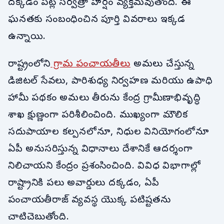
దక్కడం పట్ల సర్వత్రా హర్షం వ్యక్తమవుతోంది. ఈ
ఘనతకు సంబంధించిన పూర్తి వివరాలు ఇక్కడ
ఉన్నాయి.
రాష్ట్రంలోని
గ్రామ పంచాయతీలు
అమలు చేస్తున్న
డిజిటల్ సేవలు, పారిశుధ్య నిర్వహణ మరియు ఉపాధి
హామీ పథకం అమలు తీరును కేంద్ర గ్రామీణాభివృద్ధి
శాఖ క్షుణ్ణంగా పరిశీలించింది. ముఖ్యంగా మౌలిక
సదుపాయాల కల్పనలోనూ, నిధుల వినియోగంలోనూ
ఏపీ అనుసరిస్తున్న విధానాలు దేశానికే ఆదర్శంగా
నిలిచాయని కేంద్రం ప్రశంసించింది. వివిధ విభాగాల్లో
రాష్ట్రానికి పలు అవార్డులు దక్కడం, ఏపీ
పంచాయతీరాజ్ వ్యవస్థ యొక్క పటిష్టతను
చాటిచెబుతోంది.