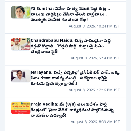
YS Sunitha: వివేకా హత్య వెనుక పెద్ద కుట్ర...
నాలుగు చార్జిషీట్లు వేసినా తేలని వాస్తవాలు..
ముర్ముకు సునీత సంచలన లేఖ!
August 8, 2026, 10:24 PM IST
Chandrababu Naidu: చిన్న పామునైనా పెద్ద
కర్రతో కొట్టాలి.. 'గొడ్డలి పార్టీ' కుట్రలపై సీఎం
చంద్రబాబు ఫైర్!
August 8, 2026, 5:14 PM IST
Narayana: వచ్చే ఎన్నికల్లో వైసీపీకి బిగ్ షాక్.. ఒక్క
సీటు కూడా రాదన్న మంత్రి.. ఉద్యోగాల భర్తీపై
కూటమి ప్రభుత్వం క్లారిటీ.!
August 8, 2026, 12:16 PM IST
Praja Vedika: నేడు (8/8) తెలుగుదేశం పార్టీ
కేంద్రంలో 'ప్రజా వేదిక' కార్యక్రమం! పాల్గొననున్న
నాయకుల షెడ్యూల్!
August 8, 2026, 8:39 AM IST