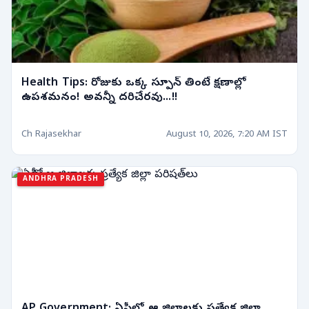
Health Tips: రోజుకు ఒక్క స్పూన్ తింటే క్షణాల్లో
ఉపశమనం! అవన్నీ దరిచేరవు...!!
Ch Rajasekhar
August 10, 2026, 7:20 AM IST
ANDHRA PRADESH
AP Government: ఏపీలో ఆ జిల్లాలకు ప్రత్యేక జిల్లా