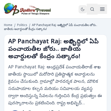
Home
/
Politics
/
AP Panchayat Raj: అభివృద్ధిలో ఏపీ పంచాయతీల జోరు..
జాతీయ అవార్డులతో కేంద్రం సత్కారం!
AP Panchayat Raj: అభివృద్ధిలో ఏపీ
పంచాయతీల జోరు.. జాతీయ
అవార్డులతో కేంద్రం సత్కారం!
AP Panchayat Raj: ఆంధ్రప్రదేశ్ పంచాయతీరాజ్ శాఖ
జాతీయ స్థాయిలో మరోసారి ప్రతిష్టాత్మక అవార్డులను
కైవసం చేసుకుంది. గ్రామాల్లో పారదర్శక పాలన, మౌలిక
సదుపాయాల కల్పన మరియు సచివాలయ వ్యవస్థ
ద్వారా అందిస్తున్న సేవలను గుర్తించిన కేంద్ర ప్రభుత్వం ఈ
పురస్కారాలను ప్రకటించింది. రాష్ట్ర అభివృద్…