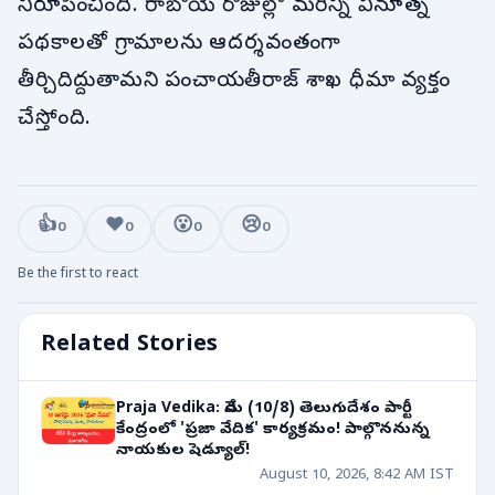
నిరూపించింది. రాబోయే రోజుల్లో మరిన్ని వినూత్న
పథకాలతో గ్రామాలను ఆదర్శవంతంగా
తీర్చిదిద్దుతామని పంచాయతీరాజ్ శాఖ ధీమా వ్యక్తం
చేస్తోంది.
👍
❤️
😮
😢
0
0
0
0
Be the first to react
Related Stories
Praja Vedika: నేడు (10/8) తెలుగుదేశం పార్టీ
కేంద్రంలో 'ప్రజా వేదిక' కార్యక్రమం! పాల్గొననున్న
నాయకుల షెడ్యూల్!
August 10, 2026, 8:42 AM IST