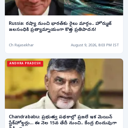
Russia: రష్యా నుంచి భారత్‌కు రైలు మార్గం.. హోర్ముజ్‌
జలసంధికి ప్రత్యామ్నాయంగా కొత్త ప్రతిపాదన!
Ch Rajasekhar
August 9, 2026, 8:03 PM IST
ANDHRA PRADESH
Chandrababu: ప్రభుత్వ పథకాల్లో ప్రజలే ఇక మెయిన్
స్టేక్‌హోల్డర్లు... ఈ నెల 15వ తేదీ నుంచి.. కేంద్ర బిందువుగా