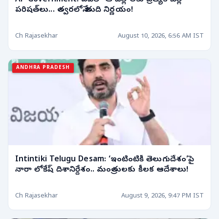
పరిషత్‌లు... త్వరలోనే తుది నిర్ణయం!
Ch Rajasekhar
August 10, 2026, 6:56 AM IST
ANDHRA PRADESH
Intintiki Telugu Desam: ‘ఇంటింటికీ తెలుగుదేశం’పై
నారా లోకేష్ దిశానిర్దేశం.. మంత్రులకు కీలక ఆదేశాలు!
Ch Rajasekhar
August 9, 2026, 9:47 PM IST