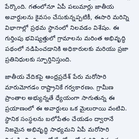
పేర్కొంది. గతంలోనూ ఏపీ పలుమార్లు జాతీయ
అవార్డులను కైవసం చేసుకున్నప్పటికీ, ఈసారి మరిన్ని
విభాగాల్లో ప్రథమ స్థానంలో నిలవడం విశేషం. ఈ
గుర్తింపు భవిష్యత్తులో గ్రామాలను మరింత అభివృద్ధి
పథంలో నడిపించడానికి అధికారులకు మరియు ప్రజా
ప్రతినిధులకు స్ఫూర్తినిస్తుంది.
జాతీయ వేదికపై ఆంధ్రప్రదేశ్ పేరు మరోసారి
మారుమోగడం రాష్ట్రానికే గర్వకారణం. గ్రామీణ
ప్రాంతాల అభ్యున్నతే ధ్యేయంగా సాగుతున్న ఈ
ప్రయాణంలో ఈ అవార్డులు ఒక మైలురాయి వంటివి.
స్థానిక సంస్థలను బలోపేతం చేయడం ద్వారానే
నిజమైన అభివృద్ధి సాధ్యమని ఏపీ మరోసారి