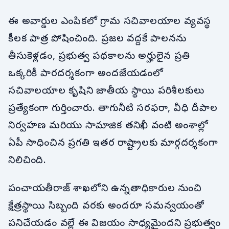
ఈ అవార్డుల ఎంపికలో గ్రామ సచివాలయాల వ్యవస్థ
కీలక పాత్ర పోషించింది. ప్రజల వద్దకే పాలనను
తీసుకెళ్లడం, ప్రభుత్వ పథకాలను అర్హులైన ప్రతి
ఒక్కరికీ పారదర్శకంగా అందజేయడంలో
సచివాలయాల కృషిని జాతీయ స్థాయి పరిశీలకులు
ప్రత్యేకంగా గుర్తించారు. తాగునీటి సరఫరా, వీధి దీపాల
నిర్వహణ మరియు సామాజిక తనిఖీ వంటి అంశాల్లో
ఏపీ సాధించిన ప్రగతి ఇతర రాష్ట్రాలకు మార్గదర్శకంగా
నిలిచింది.
పంచాయతీరాజ్ శాఖలోని ఉన్నతాధికారుల నుంచి
క్షేత్రస్థాయి సిబ్బంది వరకు అందరూ సమన్వయంతో
పనిచేయడం వల్లే ఈ విజయం సాధ్యమైందని ప్రభుత్వం