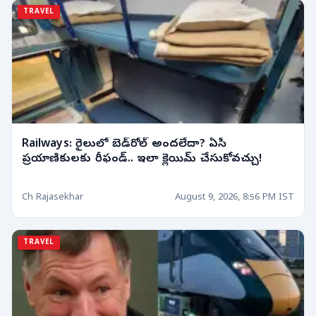
TRAVEL
Railways: రైలులో బెడ్‌రోల్ అందలేదా? ఏసీ
ప్రయాణికులకు రీఫండ్.. ఇలా క్లెయిమ్ చేసుకోవచ్చు!
Ch Rajasekhar
August 9, 2026, 8:56 PM IST
TRAVEL