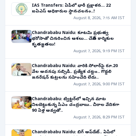
IAS Transfers: ఏపీలో భారీ ప్రక్షాళన... 22
ఐఏఎస్ అధికారుల స్థానచలనం..!
August 8, 2026, 7:15 AM IST
Chandrababu Naidu: కూటమి ప్రభుత్వ
భరోసాతో చిగురించిన ఆశలు... చేనేత కార్మికుల
కృతజ్ఞతలు!
August 7, 2026, 9:19 PM IST
Chandrababu Naidu: వారికి సోలార్‌పై రూ.20
వేల అదనపు సబ్సిడీ.. ప్రత్యేక చట్టం.. గొడ్డలి
జనరేషన్ కుట్రలను సహించేది లేదు..
August 7, 2026, 9:00 PM IST
Chandrababu: ట్విట్టర్‌లో ఇచ్చిన మాట
నిలబెట్టుకున్న సీఎం చంద్రబాబు.. చీరాల వేదికగా
90 ఏళ్ల అవ్వతో..
August 7, 2026, 8:29 PM IST
Chandrababu Naidu: బిగ్ అప్‌డేట్.. ఏపీలో