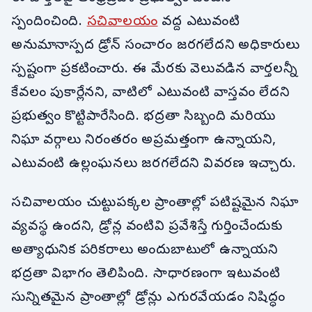
స్పందించింది.
సచివాలయం
వద్ద ఎటువంటి
అనుమానాస్పద డ్రోన్ సంచారం జరగలేదని అధికారులు
స్పష్టంగా ప్రకటించారు. ఈ మేరకు వెలువడిన వార్తలన్నీ
కేవలం పుకార్లేనని, వాటిలో ఎటువంటి వాస్తవం లేదని
ప్రభుత్వం కొట్టిపారేసింది. భద్రతా సిబ్బంది మరియు
నిఘా వర్గాలు నిరంతరం అప్రమత్తంగా ఉన్నాయని,
ఎటువంటి ఉల్లంఘనలు జరగలేదని వివరణ ఇచ్చారు.
సచివాలయం చుట్టుపక్కల ప్రాంతాల్లో పటిష్టమైన నిఘా
వ్యవస్థ ఉందని, డ్రోన్ల వంటివి ప్రవేశిస్తే గుర్తించేందుకు
అత్యాధునిక పరికరాలు అందుబాటులో ఉన్నాయని
భద్రతా విభాగం తెలిపింది. సాధారణంగా ఇటువంటి
సున్నితమైన ప్రాంతాల్లో డ్రోన్లు ఎగురవేయడం నిషిద్ధం