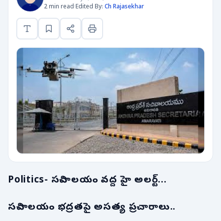
2 min read
·
Edited By:
Ch Rajasekhar
Politics- సచివాలయం వద్ద హై అలర్ట్…
సచివాలయం భద్రతపై అసత్య ప్రచారాలు..