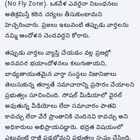
(No Fly Zone). ఒకవేళ ఎవరైనా నిబంధనలు
అతిక్రమిస్తే కఠిన చర్యలు తీసుకుంటామని
హెచ్చరించారు. ప్రజలు ఇటువంటి తప్పుడు వార్తలను
నమ్మి ఆందోళన చెందవద్దని కోరారు.
తప్పుడు వార్తలు వ్యాప్తి చేయడం వల్ల ప్రజల్లో
అనవసర భయాందోళనలు కలుగుతాయని,
బాధ్యతాయుతమైన వార్తా సంస్థలు నిజానిజాలు
తెలుసుకున్న తర్వాతే సమాచారాన్ని ప్రసారం చేయాలని
ప్రభుత్వం సూచించింది. సోషల్ మీడియాలో వైరల్
అవుతున్న వీడియోలు లేదా సమాచారం పాతవి
కావచ్చు లేదా వేరే ప్రాంతానికి చెందినవి కావచ్చు అని
అధికారులు అభిప్రాయపడ్డారు. భద్రత విషయంలో
ఎటువంటి రాజీ పడబోమని ప్రభుత్వం స్పష్టం చేసింది.