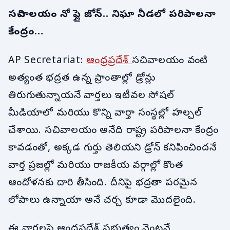
సచివాలయం నో ఫ్లై జోన్.. నిఘా నీడలో పరిపాలనా
కేంద్రం…
AP Secretariat:
ఆంధ్రప్రదేశ్
సచివాలయం వంటి
అత్యంత భద్రత ఉన్న ప్రాంతాల్లో డ్రోన్లు
తిరుగుతున్నాయనే వార్తలు ఇటీవల సోషల్
మీడియాలో మరియు కొన్ని వార్తా సంస్థల్లో హల్చల్
చేశాయి. సచివాలయం అనేది రాష్ట్ర పరిపాలనా కేంద్రం
కావడంతో, అక్కడ గుర్తు తెలియని డ్రోన్ కనిపించిందనే
వార్త ప్రజల్లో మరియు రాజకీయ వర్గాల్లో కొంత
ఆందోళనకు దారి తీసింది. దీనిపై భద్రతా పరమైన
లోపాలు ఉన్నాయా అనే చర్చ కూడా మొదలైంది.
ఈ వార్తలపై ఆంధ్రప్రదేశ్ ప్రభుత్వం వెంటనే