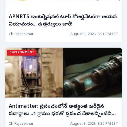
APNRTS ఇంటర్నేషనల్ టూర్ కోఆర్డినేటర్‌గా ఆయన
నియామకం... ఉత్తర్వులు జారీ!
Ch Rajasekhar
August 5, 2026, 6:51 PM IST
ENVIRONMENT
Antimatter: ప్రపంచంలోనే అత్యంత ఖరీదైన
పదార్థాలు...1 గ్రాము ధరతో ప్రపంచ దేశాలన్నింటినీ
కొనేయవచ్చు!
Ch Rajasekhar
August 5, 2026, 6:30 PM IST