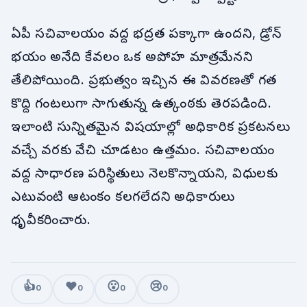
ఏపీ సచివాలయం వద్ద భద్రత పక్కాగా ఉందని, డ్రోన్
భయం అనేది కేవలం ఒక అపోహ మాత్రమేనని
తేలిపోయింది. ప్రభుత్వం ఇచ్చిన ఈ వివరణతో గత
కొద్ది గంటలుగా సాగుతున్న ఉత్కంఠకు తెరపడింది.
ఇలాంటి సున్నితమైన విషయాల్లో అధికారిక ప్రకటనలు
వచ్చే వరకు వేచి చూడటం ఉత్తమం. సచివాలయం
వద్ద సాధారణ పరిస్థితులు నెలకొన్నాయని, విధులకు
ఎటువంటి ఆటంకం కలగలేదని అధికారులు
ధృవీకరించారు.
👍
❤️
😮
😢
0
0
0
0