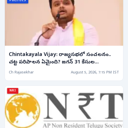
POLITICS
Chintakayala Vijay: రాజ్యసభలో సంచలనం..
చట్ట పరిపాలన ఏమైంది? జగన్ 31 కేసుల
వ్యవహారంపై ఘాటు వ్యాఖ్యలు!
Ch Rajasekhar
August 5, 2026, 7:15 PM IST
NRI