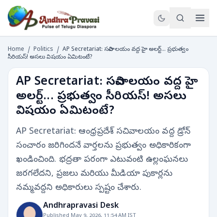
Home
/
Politics
/
AP Secretariat: సచివాలయం వద్ద హై అలర్ట్... ప్రభుత్వం
సీరియస్! అసలు విషయం ఏమిటంటే?
AP Secretariat: సచివాలయం వద్ద హై
అలర్ట్... ప్రభుత్వం సీరియస్! అసలు
విషయం ఏమిటంటే?
AP Secretariat: ఆంధ్రప్రదేశ్ సచివాలయం వద్ద డ్రోన్
సంచారం జరిగిందనే వార్తలను ప్రభుత్వం అధికారికంగా
ఖండించింది. భద్రతా పరంగా ఎటువంటి ఉల్లంఘనలు
జరగలేదని, ప్రజలు మరియు మీడియా పుకార్లను
నమ్మవద్దని అధికారులు స్పష్టం చేశారు.
Andhrapravasi Desk
Published May 9, 2026, 11:54 AM IST