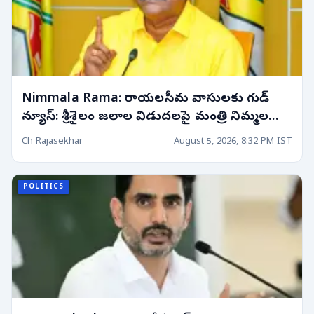
Nimmala Rama: రాయలసీమ వాసులకు గుడ్
న్యూస్: శ్రీశైలం జలాల విడుదలపై మంత్రి నిమ్మల
కీలక ప్రకటన! రాబోయే 10 రోజుల్లో..
Ch Rajasekhar
August 5, 2026, 8:32 PM IST
POLITICS