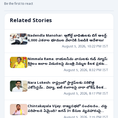
Be the first to react
Related Stories
Nadendla Manohar: అగ్రిగోల్డ్ బాధితులకు బిగ్ అలర్ట్:
6,000 ఎకరాల భూముల వేలానికి సిఐడికి ఆదేశాలు!
August 5, 2026, 10:22 PM IST
Nimmala Rama: రాయలసీమ వాసులకు గుడ్ న్యూస్:
శ్రీశైలం జలాల విడుదలపై మంత్రి నిమ్మల కీలక ప్రకటన!
రాబోయే 10 రోజుల్లో..
August 5, 2026, 8:32 PM IST
Nara Lokesh: రాష్ట్రంలో స్టార్టప్‌లకు సరికొత్త
ఎకోసిస్టమ్.. విద్యా, ఐటీ రంగాలపై నారా లోకేష్ కీలక
వ్యాఖ్యలు!
August 5, 2026, 8:17 PM IST
Chintakayala Vijay: రాజ్యసభలో సంచలనం.. చట్ట
పరిపాలన ఏమైంది? జగన్ 31 కేసుల వ్యవహారంపై
ఘాటు వ్యాఖ్యలు!
August 5, 2026, 7:15 PM IST