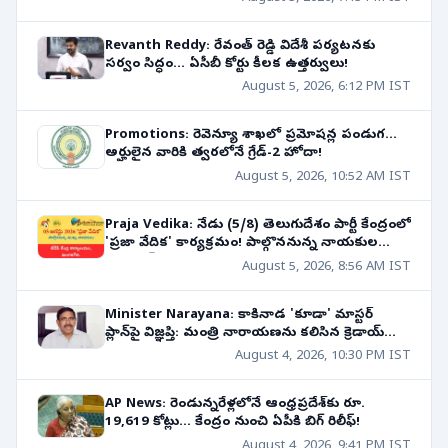
Revanth Reddy: రేవంత్ రెడ్డి విదేశీ పర్యటనకు
సర్వం సిద్ధం... ఏసీబీ కోర్టు కీలక ఉత్తర్వులు!
August 5, 2026, 6:12 PM IST
Promotions: రెవెన్యూ శాఖలో ప్రమోషన్ల పండుగ...
అర్హులైన వారికి త్వరలోనే గ్రేడ్-2 హోదా!
August 5, 2026, 10:52 AM IST
Praja Vedika: నేడు (5/8) తెలుగుదేశం పార్టీ కేంద్రంలో
'ప్రజా వేదిక' కార్యక్రమం! పాల్గొననున్న నాయకుల
షెడ్యూల్!
August 5, 2026, 8:56 AM IST
Minister Narayana: కాకినాడ 'కూడా' మాస్టర్
ప్లాన్‌పై విజ్ఞప్తి: మంత్రి నారాయణను కలిసిన క్రెడాయ్
ప్రతినిధులు!
August 4, 2026, 10:30 PM IST
AP News: రెండున్నరేళ్లలోనే ఆంధ్రప్రదేశ్‌కు రూ.
19,619 కోట్లు... కేంద్రం నుంచి ఏపీకి బిగ్ రిలీఫ్!
August 4, 2026, 9:41 PM IST