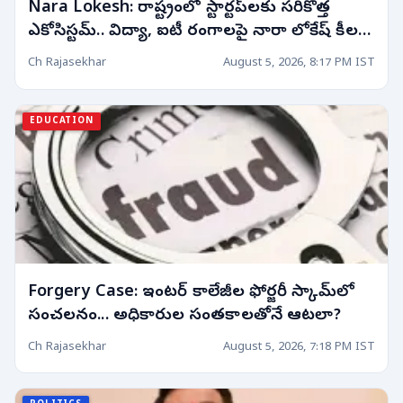
Nara Lokesh: రాష్ట్రంలో స్టార్టప్‌లకు సరికొత్త
ఎకోసిస్టమ్.. విద్యా, ఐటీ రంగాలపై నారా లోకేష్ కీలక
వ్యాఖ్యలు!
Ch Rajasekhar
August 5, 2026, 8:17 PM IST
EDUCATION
Forgery Case: ఇంటర్ కాలేజీల ఫోర్జరీ స్కామ్‌లో
సంచలనం... అధికారుల సంతకాలతోనే ఆటలా?
Ch Rajasekhar
August 5, 2026, 7:18 PM IST