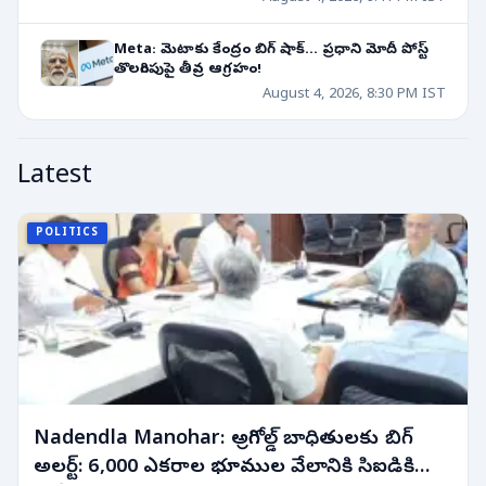
Meta: మెటాకు కేంద్రం బిగ్ షాక్... ప్రధాని మోదీ పోస్ట్
తొలగింపుపై తీవ్ర ఆగ్రహం!
August 4, 2026, 8:30 PM IST
Latest
POLITICS
Nadendla Manohar: అగ్రిగోల్డ్ బాధితులకు బిగ్
అలర్ట్: 6,000 ఎకరాల భూముల వేలానికి సిఐడికి