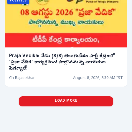
POLITICS
Praja Vedika: నేడు (8/8) తెలుగుదేశం పార్టీ కేంద్రంలో
'ప్రజా వేదిక' కార్యక్రమం! పాల్గొననున్న నాయకుల
షెడ్యూల్!
Ch Rajasekhar
August 8, 2026, 8:39 AM IST
LOAD MORE