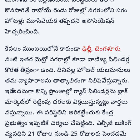
మంగళవారం వెల్లడించింది. పరిస్థితులు ఇలాగే
కొనసాగితే రాబోయే రెండు రోజుల్లో నగరంలోని సగం
హోటళ్లు మూసివేయక తప్పదని అసోసియేషన్
హెచ్చరించింది.
కేవలం ముంబయిలోనే కాకుండా
ఢిల్లీ, బెంగళూరు
వంటి ఇతర మెట్రో నగరాల్లో కూడా వాణిజ్య సిలిండర్ల
కొరత తీవ్రంగా ఉంది. దీనివల్ల హోటల్ యజమానులు
తమ వ్యాపారాలను తాత్కాలికంగా నిలిపివేస్తున్నారు.
ఇదే అదనుగా కొన్ని ప్రాంతాల్లో గ్యాస్ సిలిండర్లను బ్లాక్
మార్కెట్‌లో రెట్టింపు ధరలకు విక్రయిస్తున్నట్లు వార్తలు
వస్తున్నాయి. ఈ పరిస్థితిని అరికట్టేందుకు కేంద్ర
ప్రభుత్వం ఇప్పటికే చర్యలు చేపట్టింది. ఎల్పీజీ బుకింగ్
వ్యవధిని 21 రోజుల నుండి 25 రోజులకు పెంచడమే