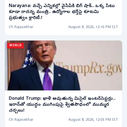
Narayana: వచ్చే ఎన్నికల్లో వైసీపీకి బిగ్ షాక్.. ఒక్క సీటు
కూడా రాదన్న మంత్రి.. ఉద్యోగాల భర్తీపై కూటమి
ప్రభుత్వం క్లారిటీ.!
Ch Rajasekhar
August 8, 2026, 12:16 PM IST
WORLD
Donald Trump: ఖాళీ అవుతున్న మిసైల్ ఇంటర్‌సెప్టర్లు..
ఇరాన్‌తో యుద్ధం ముగింపుపై శ్వేతసౌధంలో ముమ్మర
చర్చలు!
Ch Rajasekhar
August 8, 2026, 12:03 PM IST