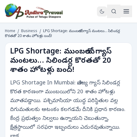
Home
/
Business
/
LPG Shortage: ముంబయిలో గ్యాస్ మంటలు... సిలిండర్ల
కొరతతో 20 శాతం హోటళ్లు బంద్!
LPG Shortage: ముంబయిలో గ్యాస్
మంటలు... సిలిండర్ల కొరతతో 20
శాతం హోటళ్లు బంద్!
LPG Shortage In Mumbai: వాణిజ్య గ్యాస్ సిలిండర్ల
కొరత కారణంగా ముంబయిలోని 20 శాతం హోటళ్లు
మూతపడ్డాయి. పశ్చిమాసియా యుద్ధ పరిస్థితుల వల్ల
దిగుమతులకు ఆటంకం కలగడమే దీనికి ప్రధాన కారణం.
కేంద్ర ప్రభుత్వం నిల్వలు ఉన్నాయని చెబుతున్నా,
క్షేత్రస్థాయిలో సరఫరా ఇబ్బందులు ఎదురవుతున్నాయి.
బ్లాక…