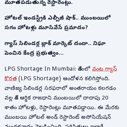
మూతపడుతున్న రెస్టారెంట్లు.
హోటల్ ఇండస్ట్రీకి ఎల్పీజీ షాక్.. ముంబయిలో
సగం హోటళ్లు మూసివేసే ప్రమాదం?
గ్యాస్ సిలిండర్ల బ్లాక్ మార్కెట్ దందా.. నిఘా
పెంచిన కేంద్ర ప్రభుత్వం…
LPG Shortage In Mumbai: దేశంలో
వంట గ్యాస్
కొరత
(LPG Shortage) ఆందోళన కలిగిస్తోంది.
వాణిజ్య సిలిండర్ల సరఫరాలో అంతరాయం కలగడం
వల్ల దేశ ఆర్థిక రాజధాని ముంబయిలో దాదాపు 20
శాతం హోటళ్లు, రెస్టారెంట్లు మూతపడ్డాయి. ఈ మేరకు
ముంబయి హోటల్ అండ్ రెస్టారెంట్ అసోసియేషన్