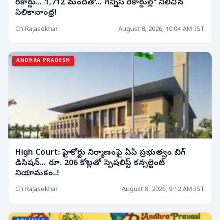
రికార్డు... 1,712 మందితో... గిన్నిస్ రికార్డుల్లో నిలిచిన
సిలికానాంధ్ర!
Ch Rajasekhar
August 8, 2026, 10:04 AM IST
ANDHRA PRADESH
High Court: హైకోర్టు నిర్మాణంపై ఏపీ ప్రభుత్వం బిగ్
డిసిషన్... రూ. 206 కోట్లతో స్పెషలిస్ట్ కన్సల్టెంట్
నియామకం..!
Ch Rajasekhar
August 8, 2026, 9:12 AM IST