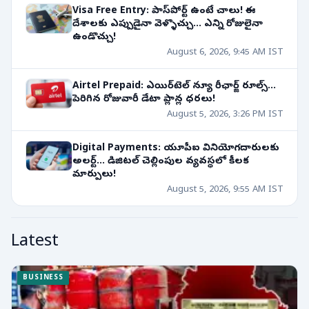
Visa Free Entry: పాస్‌పోర్ట్ ఉంటే చాలు! ఈ
దేశాలకు ఎప్పుడైనా వెళ్ళొచ్చు... ఎన్ని రోజులైనా
ఉండొచ్చు!
August 6, 2026, 9:45 AM IST
Airtel Prepaid: ఎయిర్‌టెల్ న్యూ రీఛార్జ్ రూల్స్...
పెరిగిన రోజువారీ డేటా ప్లాన్ల ధరలు!
August 5, 2026, 3:26 PM IST
Digital Payments: యూపీఐ వినియోగదారులకు
అలర్ట్... డిజిటల్ చెల్లింపుల వ్యవస్థలో కీలక
మార్పులు!
August 5, 2026, 9:55 AM IST
Latest
BUSINESS