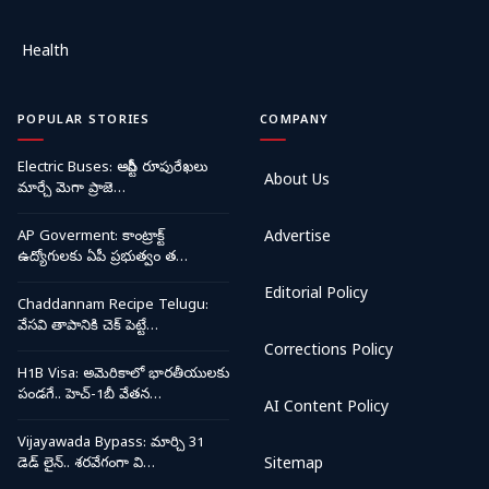
Health
POPULAR STORIES
COMPANY
Electric Buses: ఆర్టీసీ రూపురేఖలు
About Us
మార్చే మెగా ప్రాజె…
AP Goverment: కాంట్రాక్ట్
Advertise
ఉద్యోగులకు ఏపీ ప్రభుత్వం త…
Editorial Policy
Chaddannam Recipe Telugu:
వేసవి తాపానికి చెక్ పెట్టే…
Corrections Policy
H1B Visa: అమెరికాలో భారతీయులకు
పండగే.. హెచ్-1బీ వేతన…
AI Content Policy
Vijayawada Bypass: మార్చి 31
డెడ్ లైన్.. శరవేగంగా వి…
Sitemap