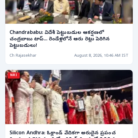
Chandrababu: విదేశీ పెట్టుబడుల ఆకర్షణలో
చంద్రబాబు టాప్... రెండేళ్లలోనే ఆరు రెట్లు పెరిగిన
పెట్టుబడులు!
Ch Rajasekhar
August 8, 2026, 10:46 AM IST
NRI
Silicon Andhra: ఓక్లాండ్ వేదికగా అరుదైన ప్రపంచ