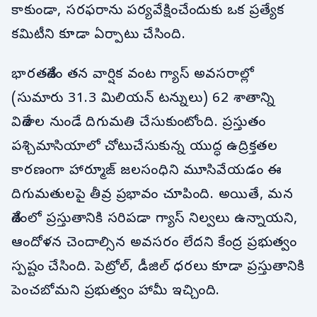
కాకుండా, సరఫరాను పర్యవేక్షించేందుకు ఒక ప్రత్యేక
కమిటీని కూడా ఏర్పాటు చేసింది.
భారతదేశం తన వార్షిక వంట గ్యాస్ అవసరాల్లో
(సుమారు 31.3 మిలియన్ టన్నులు) 62 శాతాన్ని
విదేశాల నుండే దిగుమతి చేసుకుంటోంది. ప్రస్తుతం
పశ్చిమాసియాలో చోటుచేసుకున్న యుద్ధ ఉద్రిక్తతల
కారణంగా హార్మూజ్ జలసంధిని మూసివేయడం ఈ
దిగుమతులపై తీవ్ర ప్రభావం చూపింది. అయితే, మన
దేశంలో ప్రస్తుతానికి సరిపడా గ్యాస్ నిల్వలు ఉన్నాయని,
ఆందోళన చెందాల్సిన అవసరం లేదని కేంద్ర ప్రభుత్వం
స్పష్టం చేసింది. పెట్రోల్, డీజిల్ ధరలు కూడా ప్రస్తుతానికి
పెంచబోమని ప్రభుత్వం హామీ ఇచ్చింది.