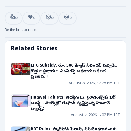
👍
❤️
😮
😢
0
0
0
0
Be the first to react
Related Stories
LPG Subsidy: రూ. 500 కే గ్యాస్ సిలిండర్ సబ్సిడీ..
కొత్త లబ్ధిదారుల ఎంపికపై అధికారుల కీలక
ప్రకటన..!
August 8, 2026, 12:28 PM IST
Huawei Tablets: ఉద్యోగులు, స్టూడెంట్స్‌కు బిగ్
బూస్ట్... మార్కెట్లో తుఫాన్ సృష్టిస్తున్న హువావే
ట్యాబ్స్!
August 7, 2026, 5:02 PM IST
RBI Rules: స్మార్ట్‌ఫోన్ ఫైనాన్స్ వినియోగదారులకు