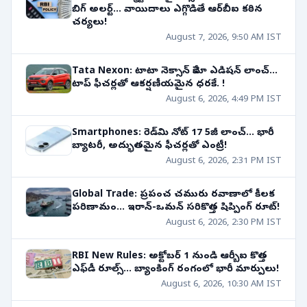
బిగ్ అలర్ట్... వాయిదాలు ఎగ్గొడితే ఆర్‌బీఐ కఠిన
చర్యలు!
August 7, 2026, 9:50 AM IST
Tata Nexon: టాటా నెక్సాన్ కేమో ఎడిషన్ లాంచ్...
టాప్ ఫీచర్లతో ఆకర్షణీయమైన ధరకే... !
August 6, 2026, 4:49 PM IST
Smartphones: రెడ్‌మి నోట్ 17 5జీ లాంచ్... భారీ
బ్యాటరీ, అద్భుతమైన ఫీచర్లతో ఎంట్రీ!
August 6, 2026, 2:31 PM IST
Global Trade: ప్రపంచ చమురు రవాణాలో కీలక
పరిణామం... ఇరాన్-ఒమన్ సరికొత్త షిప్పింగ్ రూట్!
August 6, 2026, 2:30 PM IST
RBI New Rules: అక్టోబర్ 1 నుండి ఆర్బీఐ కొత్త
ఎఫ్‌డీ రూల్స్... బ్యాంకింగ్ రంగంలో భారీ మార్పులు!
August 6, 2026, 10:30 AM IST