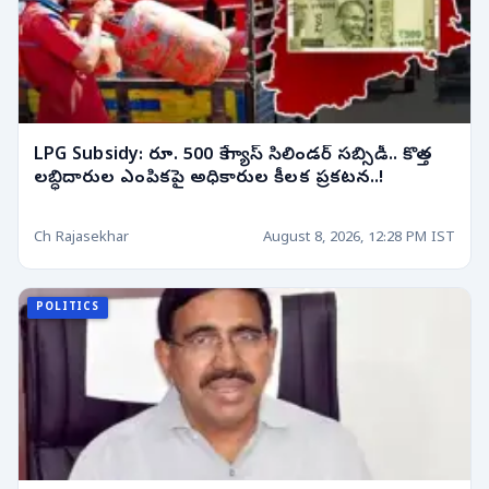
LPG Subsidy: రూ. 500 కే గ్యాస్ సిలిండర్ సబ్సిడీ.. కొత్త
లబ్ధిదారుల ఎంపికపై అధికారుల కీలక ప్రకటన..!
Ch Rajasekhar
August 8, 2026, 12:28 PM IST
POLITICS