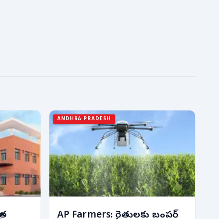
ANDHRA PRADESH
ంత
AP Farmers: రైతులకు బంపర్