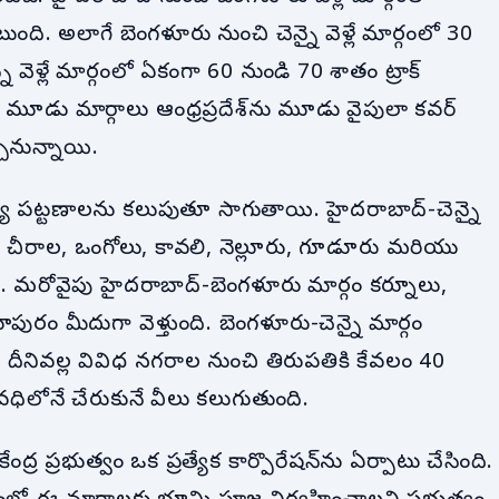
ంది. అలాగే బెంగళూరు నుంచి చెన్నై వెళ్లే మార్గంలో 30
 వెళ్లే మార్గంలో ఏకంగా 60 నుండి 70 శాతం ట్రాక్
 ఈ మూడు మార్గాలు ఆంధ్రప్రదేశ్‌ను మూడు వైపులా కవర్
ార్చనున్నాయి.
ుఖ్య పట్టణాలను కలుపుతూ సాగుతాయి. హైదరాబాద్-చెన్నై
, చీరాల, ఒంగోలు, కావలి, నెల్లూరు, గూడూరు మరియు
ది. మరోవైపు హైదరాబాద్-బెంగళూరు మార్గం కర్నూలు,
ురం మీదుగా వెళ్తుంది. బెంగళూరు-చెన్నై మార్గం
ి. దీనివల్ల వివిధ నగరాల నుంచి తిరుపతికి కేవలం 40
ధిలోనే చేరుకునే వీలు కలుగుతుంది.
ేంద్ర ప్రభుత్వం ఒక ప్రత్యేక కార్పొరేషన్‌ను ఏర్పాటు చేసింది.