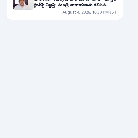
ప్లాన్‌పై విజ్ఞప్తి: మంత్రి నారాయణను కలిసిన
క్రెడాయ్ ప్రతినిధులు!
August 4, 2026, 10:30 PM IST