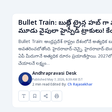
Bullet Train: బుల్లెట్ ట్రైన్ల హబ్ గ
మూడు వైపులా హైస్పీడ్ ట్రాకులు! కేంద్ర
Bullet Train: ఆంధ్రప్రదేశ్ రాష్ట్రం దేశంలోనే అత్యధిక బుల
అవతరించబోతోంది. హైదరాబాద్-చెన్నై, హైదరాబాద్-బె
ఏపీ మీదుగానే అత్యధిక దూరం ప్రయాణిస్తాయి. 2027లో ప
చేయాలనే లక్ష్యం…
Andhrapravasi Desk
Published May 7, 2026, 8:39 AM IST
2 min read
·
Edited By:
Ch Rajasekhar