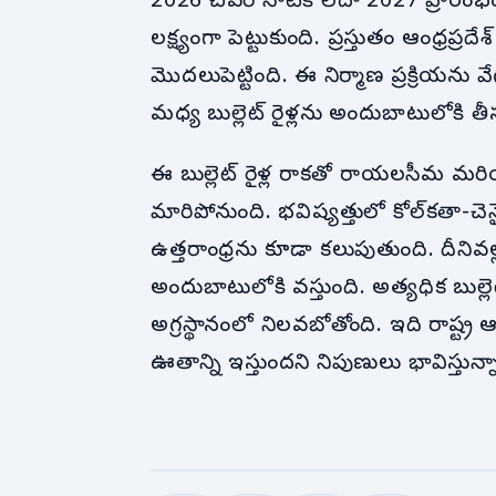
2026 చివరి నాటికి లేదా 2027 ప్రారం
లక్ష్యంగా పెట్టుకుంది. ప్రస్తుతం ఆంధ
మొదలుపెట్టింది. ఈ నిర్మాణ ప్రక్రియను వ
మధ్య బుల్లెట్ రైళ్లను అందుబాటులోకి తీసు
ఈ బుల్లెట్ రైళ్ల రాకతో రాయలసీమ మరియు
మారిపోనుంది. భవిష్యత్తులో కోల్‌కతా-చె
ఉత్తరాంధ్రను కూడా కలుపుతుంది. దీనివల్ల 
అందుబాటులోకి వస్తుంది. అత్యధిక బుల్లెట్ 
అగ్రస్థానంలో నిలవబోతోంది. ఇది రాష్ట్ర ఆర
ఊతాన్ని ఇస్తుందని నిపుణులు భావిస్తున్న