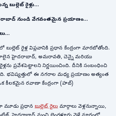
్న బుల్లెట్ రైళ్లు…
దరాబాద్ నుండి వేగవంతమైన ప్రయాణం…
రైలు…
లో బుల్లెట్ రైళ్ల విప్లవానికి ప్రధాన కేంద్రంగా మారబోతోంది.
న నగరాలైన హైదరాబాద్, అమరావతి, చెన్నై మరియు
్లను ప్రవేశపెట్టాలని నిర్ణయించింది. దీనికి సంబంధించి
ింది. భవిష్యత్తులో ఈ నగరాల మధ్య ప్రయాణం అత్యంత
్ ఒక కీలకమైన రవాణా కేంద్రంగా (హబ్)
దుగా మూడు ప్రధాన
బుల్లెట్ రైలు
మార్గాలు వెళ్లనున్నాయి,
ాంటేజ్. హైదరాబాద్ నుంచి బెంగళూరు వెళ్లే మార్గంలో