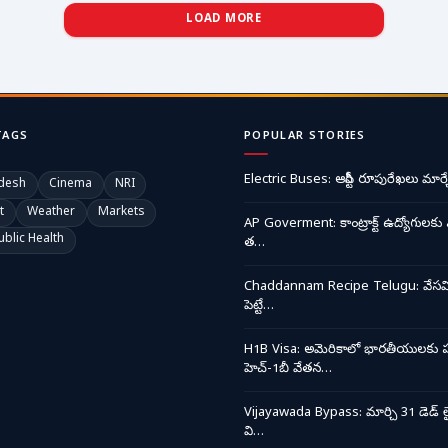
LOAD MORE
TAGS
POPULAR STORIES
Electric Buses: ఆర్టీసీ రూపురేఖలు మార్చ
desh
Cinema
NRI
t
Weather
Markets
AP Goverment: కాంట్రాక్ట్ ఉద్యోగులకు 
ublic Health
త…
Chaddannam Recipe Telugu: వేసవి త
పెట్టే…
H1B Visa: అమెరికాలో భారతీయులకు ప
హెచ్-1బీ వేతన…
Vijayawada Bypass: మార్చి 31 డెడ్ లై
వి…