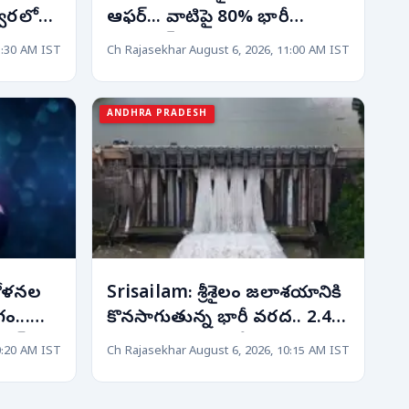
్వరలోనే
ఆఫర్... వాటిపై 80% భారీ
 100
డిస్కౌంట్! త్వరపడండి..
1:30 AM IST
Ch Rajasekhar
August 6, 2026, 11:00 AM IST
ANDHRA PRADESH
దోళనల
Srisailam: శ్రీశైలం జలాశయానికి
ం...
కొనసాగుతున్న భారీ వరద.. 2.45
ూల్!
లక్షల క్యూసెక్కుల నీటి ప్రవాహం!
0:20 AM IST
Ch Rajasekhar
August 6, 2026, 10:15 AM IST