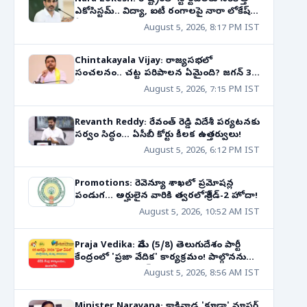
ఎకోసిస్టమ్.. విద్యా, ఐటీ రంగాలపై నారా లోకేష్
కీలక వ్యాఖ్యలు!
August 5, 2026, 8:17 PM IST
Chintakayala Vijay: రాజ్యసభలో
సంచలనం.. చట్ట పరిపాలన ఏమైంది? జగన్ 31
కేసుల వ్యవహారంపై ఘాటు వ్యాఖ్యలు!
August 5, 2026, 7:15 PM IST
Revanth Reddy: రేవంత్ రెడ్డి విదేశీ పర్యటనకు
సర్వం సిద్ధం... ఏసీబీ కోర్టు కీలక ఉత్తర్వులు!
August 5, 2026, 6:12 PM IST
Promotions: రెవెన్యూ శాఖలో ప్రమోషన్ల
పండుగ... అర్హులైన వారికి త్వరలోనే గ్రేడ్-2 హోదా!
August 5, 2026, 10:52 AM IST
Praja Vedika: నేడు (5/8) తెలుగుదేశం పార్టీ
కేంద్రంలో 'ప్రజా వేదిక' కార్యక్రమం! పాల్గొననున్న
నాయకుల షెడ్యూల్!
August 5, 2026, 8:56 AM IST
Minister Narayana: కాకినాడ 'కూడా' మాస్టర్