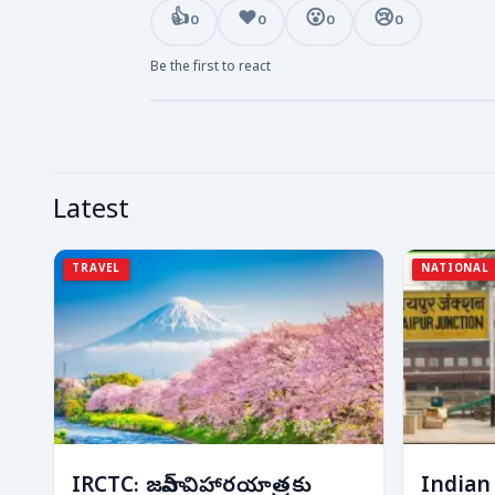
👍
❤️
😮
😢
0
0
0
0
Be the first to react
Latest
TRAVEL
NATIONAL
IRCTC: జపాన్ విహారయాత్రకు
Indian H