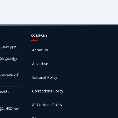
COMPANY
ే మెగా ప్రాజె…
About Us
ఏపీ ప్రభుత్వం
Advertise
ాపానికి చెక్
Editorial Policy
Corrections Policy
ండగే..
AI Content Policy
న్.. శరవేగంగా