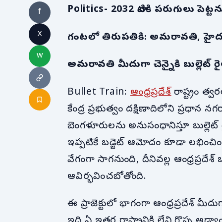
Politics- 2032 నాటికి పరుగులు పెట్టనున
f
x
గంటలో తిరుపతికి: అమరావతి, హై
w
అమరావతి మీదుగా చెన్నైకి బుల్లెట్ 
Bullet Train:
ఆంధ్రప్రదేశ్
రాష్ట్రం త్వర
కేంద్ర ప్రభుత్వం దక్షిణాదిలోని ప్రధా
బెంగళూరులను అనుసంధానిస్తూ బుల్లెట్ రైళ
ఇప్పటికే బడ్జెట్ ఆమోదం కూడా లభించ
వేగంగా సాగనుంది, దీనివల్ల ఆంధ్రప్రదేశ
ఆవిర్భవించబోతోంది.
ఈ ప్రాజెక్టులో భాగంగా ఆంధ్రప్రదేశ్ మీ
ఇది ఏ ఇతర రాష్ట్రానికి లేని గొప్ప అడ్వ