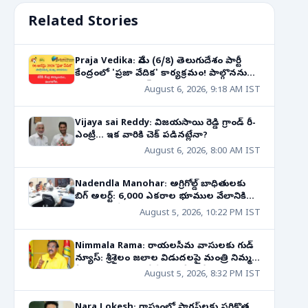
Related Stories
Praja Vedika: నేడు (6/8) తెలుగుదేశం పార్టీ
కేంద్రంలో 'ప్రజా వేదిక' కార్యక్రమం! పాల్గొననున్న
నాయకుల షెడ్యూల్!
August 6, 2026, 9:18 AM IST
Vijaya sai Reddy: విజయసాయి రెడ్డి గ్రాండ్ రీ-
ఎంట్రీ... ఇక వారికి చెక్ పడినట్లేనా?
August 6, 2026, 8:00 AM IST
Nadendla Manohar: అగ్రిగోల్డ్ బాధితులకు
బిగ్ అలర్ట్: 6,000 ఎకరాల భూముల వేలానికి
సిఐడికి ఆదేశాలు!
August 5, 2026, 10:22 PM IST
Nimmala Rama: రాయలసీమ వాసులకు గుడ్
న్యూస్: శ్రీశైలం జలాల విడుదలపై మంత్రి నిమ్మల
కీలక ప్రకటన! రాబోయే 10 రోజుల్లో..
August 5, 2026, 8:32 PM IST
Nara Lokesh: రాష్ట్రంలో స్టార్టప్‌లకు సరికొత్త