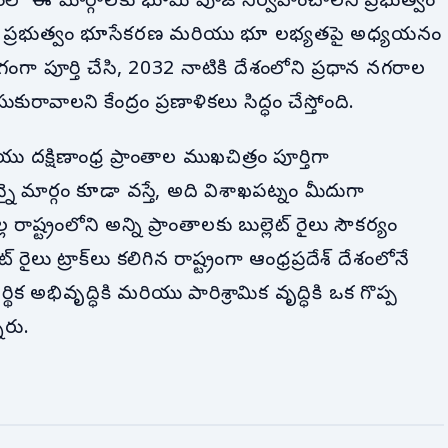
భంలో ఈ మార్గాలకు భూమి పూజ నిర్వహించాలని ప్రభుత్వం
్రప్రదేశ్ ప్రభుత్వం భూసేకరణ మరియు భూ లభ్యతపై అధ్యయనం
ేగంగా పూర్తి చేసి, 2032 నాటికి దేశంలోని ప్రధాన నగరాల
కురావాలని కేంద్రం ప్రణాళికలు సిద్ధం చేస్తోంది.
 దక్షిణాంధ్ర ప్రాంతాల ముఖచిత్రం పూర్తిగా
న్నై మార్గం కూడా వస్తే, అది విశాఖపట్నం మీదుగా
రాష్ట్రంలోని అన్ని ప్రాంతాలకు బుల్లెట్ రైలు సౌకర్యం
రైలు ట్రాక్‌లు కలిగిన రాష్ట్రంగా ఆంధ్రప్రదేశ్ దేశంలోనే
్థిక అభివృద్ధికి మరియు పారిశ్రామిక వృద్ధికి ఒక గొప్ప
ారు.