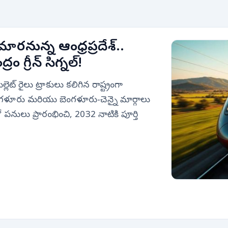
ా మారనున్న ఆంధ్రప్రదేశ్..
ం గ్రీన్ సిగ్నల్!
్లెట్ రైలు ట్రాకులు కలిగిన రాష్ట్రంగా
ంగళూరు మరియు బెంగళూరు-చెన్నై మార్గాలు
నులు ప్రారంభించి, 2032 నాటికి పూర్తి