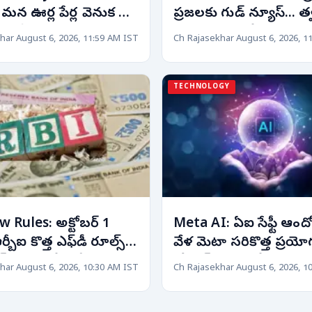
. మన ఊర్ల పేర్ల వెనుక బిగ్
ప్రజలకు గుడ్ న్యూస్... త
.. తెలిస్తే ఆశ్చర్యపోతారు!
అందుబాటులోకి రానున్న
har
August 6, 2026, 11:59 AM IST
Ch Rajasekhar
August 6, 2026, 1
పడకల ఆసుపత్రి!
TECHNOLOGY
 Rules: అక్టోబర్ 1
Meta AI: ఏఐ సేఫ్టీ ఆం
్బీఐ కొత్త ఎఫ్‌డీ రూల్స్...
వేళ మెటా సరికొత్త ప్రయోగ
ంగ్ రంగంలో భారీ
కోడింగ్ రంగంలోకి కొత్త ట
har
August 6, 2026, 10:30 AM IST
Ch Rajasekhar
August 6, 2026, 1
ు!