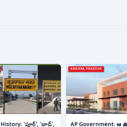
ANDHRA PRADESH
istory: 'పూర్', 'బాద్',
AP Government: ఆ ప్రా