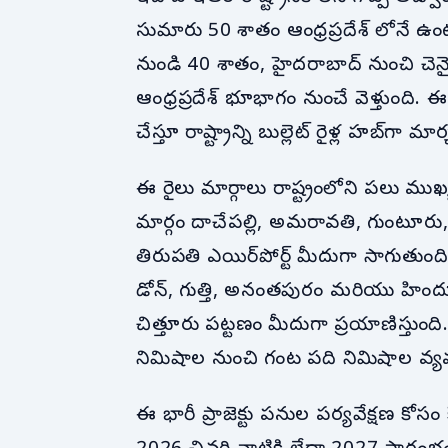
సుమారు 50 శాతం ఆంధ్రప్రదేశ్ లోనే ఉంటు
నుండి 40 శాతం, హైదరాబాద్ నుంచి చెన్నై
ఆంధ్రప్రదేశ్ భూభాగం నుంచే వెళ్తుంది.
చేస్తూ రాష్ట్రాన్ని బుల్లెట్ రైళ్ల హబ్‌గా మ
ఈ రైలు మార్గాలు రాష్ట్రంలోని పలు మ
మార్గం దాచేపల్లి, అమరావతి, గుంటూరు
తిరుపతి ఎయిర్‌పోర్ట్ మీదుగా సాగుతుం
డోన్, గుత్తి, అనంతపురం మరియు హిందూప
చిత్తూరు పట్టణం మీదుగా ప్రయాణిస్తుంద
నిమిషాల నుంచి గంట పది నిమిషాల వ్యవ
ఈ భారీ ప్రాజెక్టు పనుల పర్యవేక్షణ కోసం క