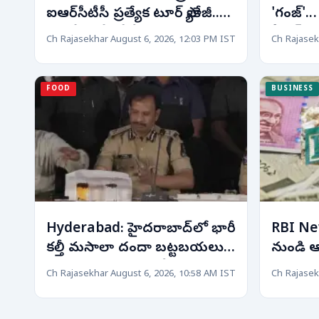
ఐఆర్‌సీటీసీ ప్రత్యేక టూర్ ప్యాకేజీ..
'గంజ్'..
10 రోజుల్లో టోక్యో నుంచి
సీక్రెట్.
Ch Rajasekhar
August 6, 2026, 12:03 PM IST
Ch Rajasek
హిరోషిమా వరకు!
FOOD
BUSINESS
Hyderabad: హైదరాబాద్‌లో భారీ
RBI New
కల్తీ మసాలా దందా బట్టబయలు..
నుండి ఆర
25 టన్నులకు పైగా కల్తీ సుగంధ
బ్యాంకి
Ch Rajasekhar
August 6, 2026, 10:58 AM IST
Ch Rajasek
ద్రవ్యాలు స్వాధీనం!
మార్పుల