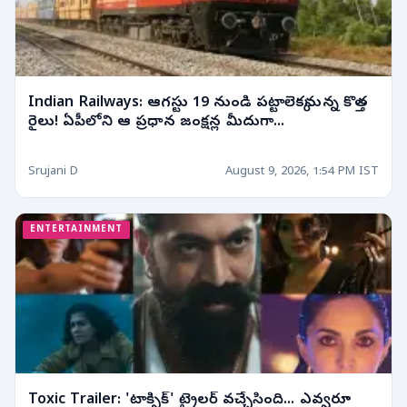
Indian Railways: ఆగస్టు 19 నుండి పట్టాలెక్కనున్న కొత్త
రైలు! ఏపీలోని ఆ ప్రధాన జంక్షన్ల మీదుగా...
Srujani D
August 9, 2026, 1:54 PM IST
ENTERTAINMENT
Toxic Trailer: 'టాక్సిక్' ట్రైలర్ వచ్చేసింది... ఎవ్వరూ