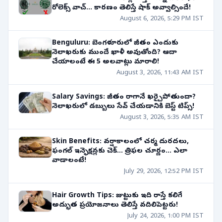
రోలెక్స్ వాచ్... కారణం తెలిస్తే షాక్ అవ్వాల్సిందే!
August 6, 2026, 5:29 PM IST
Benguluru: బెంగళూరులో జీతం ఎందుకు
నెలాఖరుకు ముందే ఖాళీ అవుతోంది? ఆదా
చేయాలంటే ఈ 5 అలవాట్లు మారాలి!
August 3, 2026, 11:43 AM IST
Salary Savings: జీతం రాగానే ఖర్చైపోతుందా?
నెలాఖరులో డబ్బులు సేవ్ చేయడానికి బెస్ట్ టిప్స్!
August 3, 2026, 5:35 AM IST
Skin Benefits: వర్షాకాలంలో చర్మ దురదలు,
ఫంగల్ ఇన్ఫెక్షన్లకు చెక్... త్రిఫల చూర్ణం... ఎలా
వాడాలంటే!
July 29, 2026, 12:52 PM IST
Hair Growth Tips: జుట్టుకు ఇది రాస్తే కలిగే
అద్భుత ప్రయోజనాలు తెలిస్తే వదిలిపెట్టరు!
July 24, 2026, 1:00 PM IST