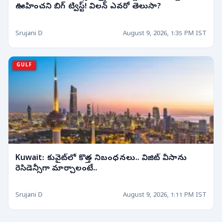
ఊహించని బిగ్ ట్విస్ట్! విలన్ ఎవరో తెలుసా?
Srujani D
August 9, 2026, 1:35 PM IST
GULF
Kuwait: కువైట్‌లో కొత్త నిబంధనలు.. విజిట్ వీసాను
రెసిడెన్సీగా మార్చాలంటే..
Srujani D
August 9, 2026, 1:11 PM IST