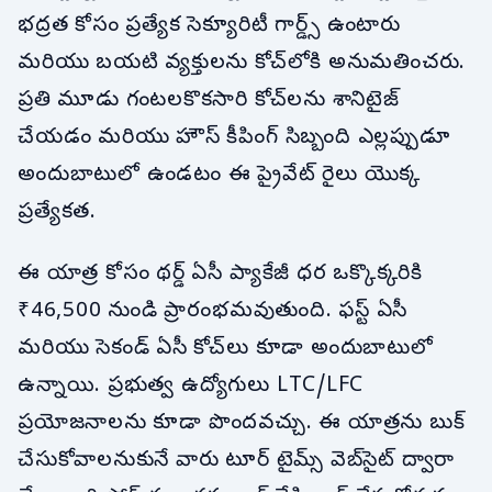
భద్రత కోసం ప్రత్యేక సెక్యూరిటీ గార్డ్స్ ఉంటారు
మరియు బయటి వ్యక్తులను కోచ్‌లోకి అనుమతించరు.
ప్రతి మూడు గంటలకొకసారి కోచ్‌లను శానిటైజ్
చేయడం మరియు హౌస్ కీపింగ్ సిబ్బంది ఎల్లప్పుడూ
అందుబాటులో ఉండటం ఈ ప్రైవేట్ రైలు యొక్క
ప్రత్యేకత.
ఈ యాత్ర కోసం థర్డ్ ఏసీ ప్యాకేజీ ధర ఒక్కొక్కరికి
₹46,500 నుండి ప్రారంభమవుతుంది. ఫస్ట్ ఏసీ
మరియు సెకండ్ ఏసీ కోచ్‌లు కూడా అందుబాటులో
ఉన్నాయి. ప్రభుత్వ ఉద్యోగులు LTC/LFC
ప్రయోజనాలను కూడా పొందవచ్చు. ఈ యాత్రను బుక్
చేసుకోవాలనుకునే వారు టూర్ టైమ్స్ వెబ్‌సైట్ ద్వారా