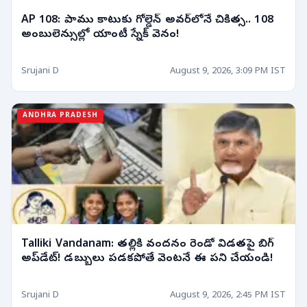
AP 108: పాము కాటుకు గోల్డెన్ అవర్‌లోనే చికిత్స.. 108
అంబులెన్సుల్లో యాంటీ స్నేక్ వెనం!
Srujani D
August 9, 2026, 3:09 PM IST
ANDHRA PRADESH
Talliki Vandanam: తల్లికి వందనం రెండో విడతపై బిగ్
అప్‌డేట్! డబ్బులు పడకపోతే వెంటనే ఈ పని చేయండి!
Srujani D
August 9, 2026, 2:45 PM IST