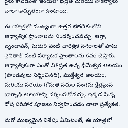
రైలు కావడంతో ఇందులో భద్రత మరియు సౌకర్యాలు
చాలా అద్భుతంగా ఉంటాయి.
ఈ యాత్రలో ముఖ్యంగా ఉత్తర భారతదేశంలోని
ఆధ్యాత్మిక ప్రాంతాలను సందర్శించవచ్చు. ఆగ్రా,
బృందావన్, మధుర వంటి చారిత్రక నగరాలతో పాటు
నైనితాల్ వంటి పర్యాటక ప్రాంతాలను కవర్ చేస్తారు.
ఆధ్యాత్మికంగా ఎంతో విశిష్టత ఉన్న భీమేశ్వర ఆలయం
(పాండవులు నిర్మించినది), ముక్తేశ్వర ఆలయం,
మరియు సరయు-గోమతి నదుల సంగమ క్షేత్రమైన
బాగ్నాథ్ ఆలయాన్ని దర్శించుకోవచ్చు. ఇక్కడ పితృ
దోష పరిహార పూజలు నిర్వహించడం చాలా ప్రత్యేకత.
మరో ముఖ్యమైన విశేషం ఏమిటంటే, ఈ యాత్రలో