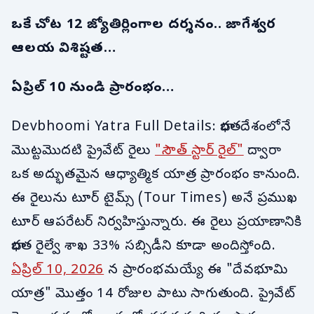
ఒకే చోట 12 జ్యోతిర్లింగాల దర్శనం.. జాగేశ్వర
ఆలయ విశిష్టత…
ఏప్రిల్ 10 నుండి ప్రారంభం…
Devbhoomi Yatra Full Details: భారతదేశంలోనే
మొట్టమొదటి ప్రైవేట్ రైలు
"సౌత్ స్టార్ రైల్"
ద్వారా
ఒక అద్భుతమైన ఆధ్యాత్మిక యాత్ర ప్రారంభం కానుంది.
ఈ రైలును టూర్ టైమ్స్ (Tour Times) అనే ప్రముఖ
టూర్ ఆపరేటర్ నిర్వహిస్తున్నారు. ఈ రైలు ప్రయాణానికి
భారత రైల్వే శాఖ 33% సబ్సిడీని కూడా అందిస్తోంది.
ఏప్రిల్ 10, 2026
న ప్రారంభమయ్యే ఈ "దేవభూమి
యాత్ర" మొత్తం 14 రోజుల పాటు సాగుతుంది. ప్రైవేట్