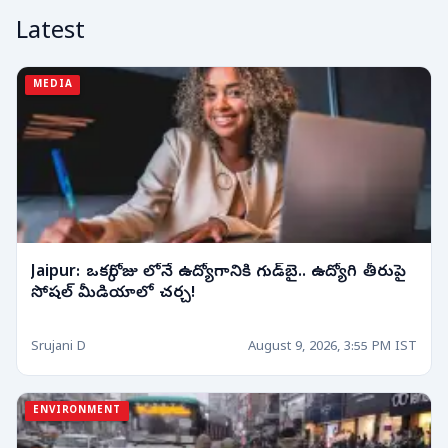
Latest
MEDIA
Jaipur: ఒక్కరోజు లోనే ఉద్యోగానికి గుడ్‌బై.. ఉద్యోగి తీరుపై
సోషల్ మీడియాలో చర్చ!
Srujani D
August 9, 2026, 3:55 PM IST
ENVIRONMENT