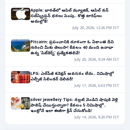
Apple: భారత్‌లో ఆపిల్ మ్యూజిక్, ఆపిల్ వన్
సబ్‌స్క్రిప్షన్ ధరలు పెంపు.. కొత్త టారిఫ్‌లు
అమల్లోకి!
July 20, 2026, 12:26 PM IST
Pitcairn: ప్రపంచానికి దూరంగా ఓ ఏకాంత దీవి
గురించి మీకు తెలుసా! కేవలం 40 మంది జనాభా
ఉన్న 'పిట్‌కెర్న్' ప్రత్యేకతలివే!
July 20, 2026, 9:24 AM IST
LPG: ఎల్‌పీజీ కనెక్షన్ అవసరం లేదు.. నిమిషాల్లో
ఎల్పీజీ సిలిండర్ డెలివరీ!
July 17, 2026, 6:53 PM IST
silver jewellery Tips: నల్లటి వెండిని షాపుకి వెళ్లి
పాలిష్ చేయిస్తున్నారా? కేవలం 5 నిమిషాల్లో..
ఇంట్లోనే ఇలా ఈజీగా క్లీన్ చేసుకోండి!
July 14, 2026, 9:20 PM IST