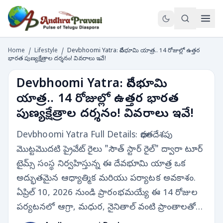
Home
/
Lifestyle
/
Devbhoomi Yatra: దేవభూమి యాత్ర.. 14 రోజుల్లో ఉత్తర
భారత పుణ్యక్షేత్రాల దర్శనం! వివరాలు ఇవే!
Devbhoomi Yatra: దేవభూమి
యాత్ర.. 14 రోజుల్లో ఉత్తర భారత
పుణ్యక్షేత్రాల దర్శనం! వివరాలు ఇవే!
Devbhoomi Yatra Full Details: భారతదేశపు
మొట్టమొదటి ప్రైవేట్ రైలు "సౌత్ స్టార్ రైల్" ద్వారా టూర్
టైమ్స్ సంస్థ నిర్వహిస్తున్న ఈ దేవభూమి యాత్ర ఒక
అద్భుతమైన ఆధ్యాత్మిక మరియు పర్యాటక అవకాశం.
ఏప్రిల్ 10, 2026 నుండి ప్రారంభమయ్యే ఈ 14 రోజుల
పర్యటనలో ఆగ్రా, మధుర, నైనితాల్ వంటి ప్రాంతాలతో…