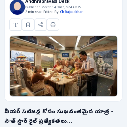
Andhrapravasi Desk
Published March 14, 2026, 9:04 AM IST
2 min read
·
Edited By:
Ch Rajasekhar
సీనియర్ సిటిజన్ల కోసం సుఖవంతమైన యాత్ర -
సౌత్ స్టార్ రైల్ ప్రత్యేకతలు…