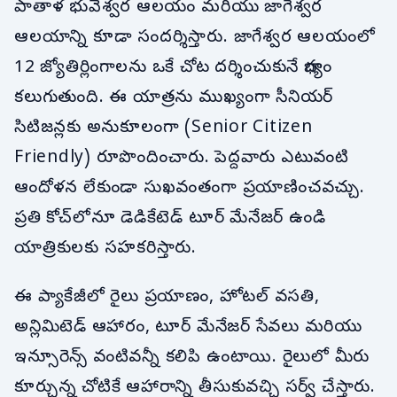
పాతాళ భువేశ్వర ఆలయం మరియు జాగేశ్వర
ఆలయాన్ని కూడా సందర్శిస్తారు. జాగేశ్వర ఆలయంలో
12 జ్యోతిర్లింగాలను ఒకే చోట దర్శించుకునే భాగ్యం
కలుగుతుంది. ఈ యాత్రను ముఖ్యంగా సీనియర్
సిటిజన్లకు అనుకూలంగా (Senior Citizen
Friendly) రూపొందించారు. పెద్దవారు ఎటువంటి
ఆందోళన లేకుండా సుఖవంతంగా ప్రయాణించవచ్చు.
ప్రతి కోచ్‌లోనూ డెడికేటెడ్ టూర్ మేనేజర్ ఉండి
యాత్రికులకు సహకరిస్తారు.
ఈ ప్యాకేజీలో రైలు ప్రయాణం, హోటల్ వసతి,
అన్లిమిటెడ్ ఆహారం, టూర్ మేనేజర్ సేవలు మరియు
ఇన్సూరెన్స్ వంటివన్నీ కలిపి ఉంటాయి. రైలులో మీరు
కూర్చున్న చోటికే ఆహారాన్ని తీసుకువచ్చి సర్వ్ చేస్తారు.