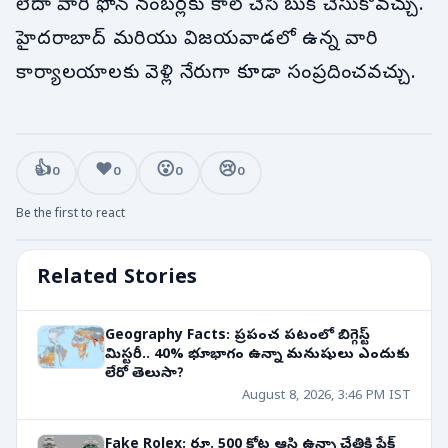
లేదా వారి ఫోన్ నంబర్లకు కాల్ చేసి బుక్ చేసుకోవచ్చు.
హైదరాబాద్ మరియు విజయవాడలో ఉన్న వారి
కార్యాలయాలకు వెళ్లి నేరుగా కూడా సంప్రదించవచ్చు.
👍
❤️
😮
😢
0
0
0
0
Be the first to react
Related Stories
Geography Facts: ప్రపంచ పటంలో బిగ్గెస్ట్
మిస్టరీ.. 40% భూభాగం ఉన్నా మనుషులు ఎందుకు
లేరో తెలుసా?
August 8, 2026, 3:46 PM IST
Fake Rolex: రూ. 500 కోట్ల ఆస్తి ఉన్నా చేతికి ఫేక్