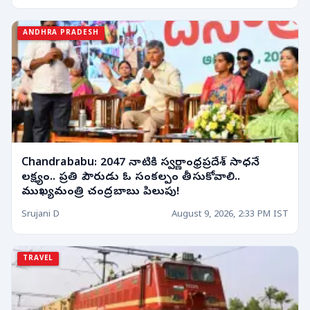
ANDHRA PRADESH
Chandrababu: 2047 నాటికి స్వర్ణాంధ్రప్రదేశ్ సాధనే
లక్ష్యం.. ప్రతి పౌరుడు ఓ సంకల్పం తీసుకోవాలి..
ముఖ్యమంత్రి చంద్రబాబు పిలుపు!
Srujani D
August 9, 2026, 2:33 PM IST
TRAVEL