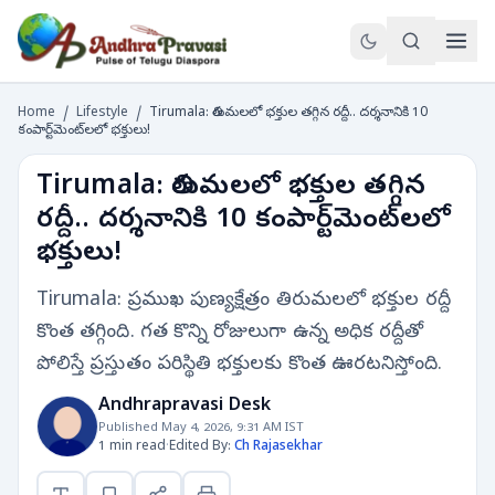
Home
/
Lifestyle
/
Tirumala: తిరుమలలో భక్తుల తగ్గిన రద్దీ.. దర్శనానికి 10
కంపార్ట్‌మెంట్‌లలో భక్తులు!
Tirumala: తిరుమలలో భక్తుల తగ్గిన
రద్దీ.. దర్శనానికి 10 కంపార్ట్‌మెంట్‌లలో
భక్తులు!
Tirumala: ప్రముఖ పుణ్యక్షేత్రం తిరుమలలో భక్తుల రద్దీ
కొంత తగ్గింది. గత కొన్ని రోజులుగా ఉన్న అధిక రద్దీతో
పోలిస్తే ప్రస్తుతం పరిస్థితి భక్తులకు కొంత ఊరటనిస్తోంది.
Andhrapravasi Desk
Published May 4, 2026, 9:31 AM IST
1 min read
·
Edited By:
Ch Rajasekhar