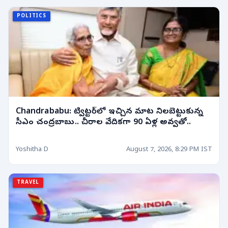
POLITICS
Chandrababu: ట్విట్టర్‌లో ఇచ్చిన మాట నిలబెట్టుకున్న
సీఎం చంద్రబాబు.. చీరాల వేదికగా 90 ఏళ్ల అవ్వతో..
Yoshitha D
August 7, 2026, 8:29 PM IST
TRAVEL