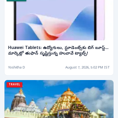
Huawei Tablets: ఉద్యోగులు, స్టూడెంట్స్‌కు బిగ్ బూస్ట్...
మార్కెట్లో తుఫాన్ సృష్టిస్తున్న హువావే ట్యాబ్స్!
Yoshitha D
August 7, 2026, 5:02 PM IST
TRAVEL