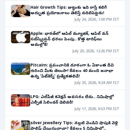
Hair Growth Tips: జుట్టుకు ఇది రాస్తే కలిగే
అద్భుత ప్రయోజనాలు తెలిస్తే వదిలిపెట్టరు!
July 24, 2026, 1:00 PM IST
Apple: భారత్‌లో ఆపిల్ మ్యూజిక్, ఆపిల్ వన్
సబ్‌స్క్రిప్షన్ ధరలు పెంపు.. కొత్త టారిఫ్‌లు
అమల్లోకి!
July 20, 2026, 12:26 PM IST
Pitcairn: ప్రపంచానికి దూరంగా ఓ ఏకాంత దీవి
గురించి మీకు తెలుసా! కేవలం 40 మంది జనాభా
ఉన్న 'పిట్‌కెర్న్' ప్రత్యేకతలివే!
July 20, 2026, 9:24 AM IST
LPG: ఎల్‌పీజీ కనెక్షన్ అవసరం లేదు.. నిమిషాల్లో
ఎల్పీజీ సిలిండర్ డెలివరీ!
July 17, 2026, 6:53 PM IST
silver jewellery Tips: నల్లటి వెండిని షాపుకి వెళ్లి
పాలిష్ చేయిస్తున్నారా? కేవలం 5 నిమిషాల్లో..