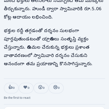
మంది భక్తులు తలనీలాలు సమర్పించి తమ మొక్కులు
తీర్చుకున్నారు. హుండీ ద్వారా స్వామివారికి రూ.5.06
కోట్ల ఆదాయం లభించింది.
భక్తుల రద్దీ తగ్గడంతో దర్శనం సులభంగా
పూర్తవుతుండటంతో యాత్రికులు సంతృప్తి వ్యక్తం
చేస్తున్నారు. తిరుమల చేరుకున్న భక్తులు ప్రశాంత
వాతావరణంలో స్వామివారి దర్శనం చేసుకుని
ఆనందంగా తమ ప్రయాణాన్ని కొనసాగిస్తున్నారు.
👍
❤️
😮
😢
0
0
0
0
Be the first to react