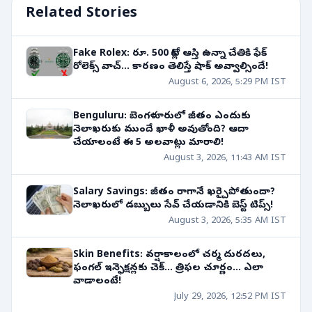
Related Stories
Fake Rolex: రూ. 500 కోట్ల ఆస్తి ఉన్నా చేతికి ఫేక్
రోలెక్స్ వాచ్... కారణం తెలిస్తే షాక్ అవ్వాల్సిందే!
August 6, 2026, 5:29 PM IST
Benguluru: బెంగళూరులో జీతం ఎందుకు
నెలాఖరుకు ముందే ఖాళీ అవుతోంది? ఆదా
చేయాలంటే ఈ 5 అలవాట్లు మారాలి!
August 3, 2026, 11:43 AM IST
Salary Savings: జీతం రాగానే ఖర్చైపోతుందా?
నెలాఖరులో డబ్బులు సేవ్ చేయడానికి బెస్ట్ టిప్స్!
August 3, 2026, 5:35 AM IST
Skin Benefits: వర్షాకాలంలో చర్మ దురదలు,
ఫంగల్ ఇన్ఫెక్షన్లకు చెక్... త్రిఫల చూర్ణం... ఎలా
వాడాలంటే!
July 29, 2026, 12:52 PM IST