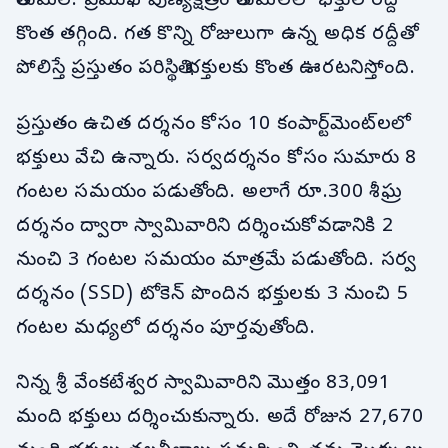
తిరుమల: ప్రముఖ పుణ్యక్షేత్రం తిరుమలలో భక్తుల రద్దీ
కొంత తగ్గింది. గత కొన్ని రోజులుగా ఉన్న అధిక రద్దీతో
పోలిస్తే ప్రస్తుతం పరిస్థితి భక్తులకు కొంత ఊరటనిస్తోంది.
ప్రస్తుతం ఉచిత దర్శనం కోసం 10 కంపార్ట్‌మెంట్‌లలో
భక్తులు వేచి ఉన్నారు. సర్వదర్శనం కోసం సుమారు 8
గంటల సమయం పడుతోంది. అలాగే రూ.300 శీఘ్ర
దర్శనం ద్వారా స్వామివారిని దర్శించుకోవడానికి 2
నుంచి 3 గంటల సమయం మాత్రమే పడుతోంది. సర్వ
దర్శనం (SSD) టోకెన్ పొందిన భక్తులకు 3 నుంచి 5
గంటల మధ్యలో దర్శనం పూర్తవుతోంది.
నిన్న శ్రీ వేంకటేశ్వర స్వామివారిని మొత్తం 83,091
మంది భక్తులు దర్శించుకున్నారు. అదే రోజున 27,670