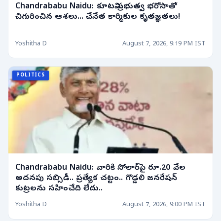
Chandrababu Naidu: కూటమి ప్రభుత్వ భరోసాతో
చిగురించిన ఆశలు... చేనేత కార్మికుల కృతజ్ఞతలు!
Yoshitha D
August 7, 2026, 9:19 PM IST
POLITICS
Chandrababu Naidu: వారికి సోలార్‌పై రూ.20 వేల
అదనపు సబ్సిడీ.. ప్రత్యేక చట్టం.. గొడ్డలి జనరేషన్
కుట్రలను సహించేది లేదు..
Yoshitha D
August 7, 2026, 9:00 PM IST