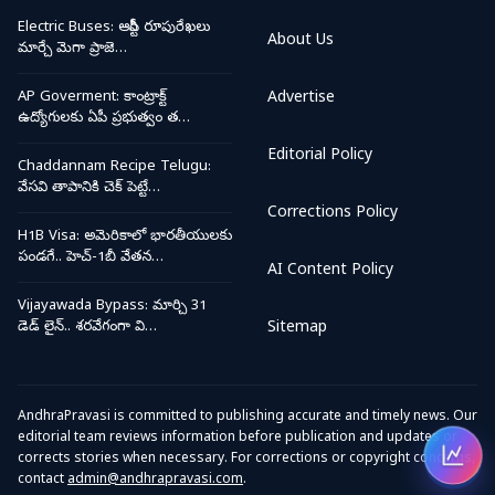
Electric Buses: ఆర్టీసీ రూపురేఖలు
About Us
మార్చే మెగా ప్రాజె…
AP Goverment: కాంట్రాక్ట్
Advertise
ఉద్యోగులకు ఏపీ ప్రభుత్వం త…
Editorial Policy
Chaddannam Recipe Telugu:
వేసవి తాపానికి చెక్ పెట్టే…
Corrections Policy
H1B Visa: అమెరికాలో భారతీయులకు
పండగే.. హెచ్-1బీ వేతన…
AI Content Policy
Vijayawada Bypass: మార్చి 31
డెడ్ లైన్.. శరవేగంగా వి…
Sitemap
AndhraPravasi is committed to publishing accurate and timely news. Our
editorial team reviews information before publication and updates or
corrects stories when necessary. For corrections or copyright concerns,
Open
contact
admin@andhrapravasi.com
.