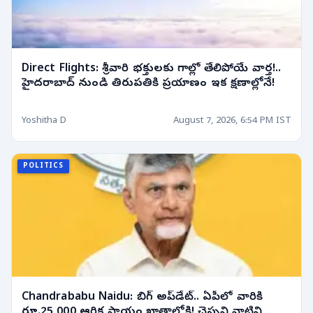
Direct Flights: శ్రీవారి భక్తులకు గాల్లో తేలిపోయే వార్త!..
హైదరాబాద్ నుండి తిరుపతికి ప్రయాణం ఇక క్షణాల్లోనే!
Yoshitha D
August 7, 2026, 6:54 PM IST
POLITICS
Chandrababu Naidu: బిగ్ అప్‌డేట్.. ఏపీలో వారికి
రూ.25,000 ఆర్థిక సాయం ఖాతాల్లోకి! చెప్పని వాటిని