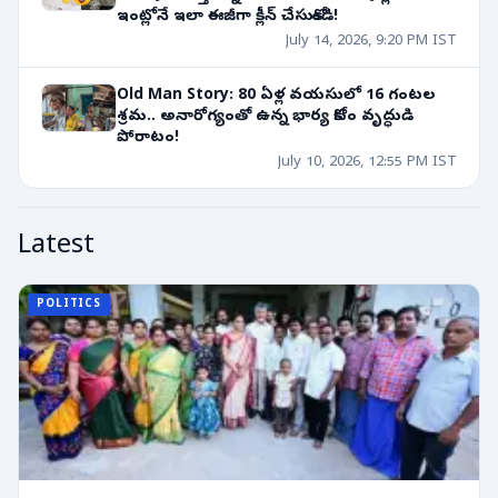
ఇంట్లోనే ఇలా ఈజీగా క్లీన్ చేసుకోండి!
July 14, 2026, 9:20 PM IST
Old Man Story: 80 ఏళ్ల వయసులో 16 గంటల
శ్రమ.. అనారోగ్యంతో ఉన్న భార్య కోసం వృద్ధుడి
పోరాటం!
July 10, 2026, 12:55 PM IST
Latest
POLITICS