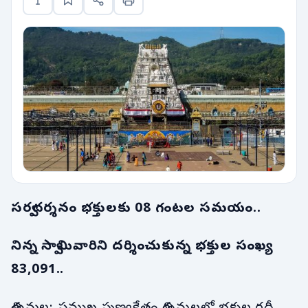
సర్వదర్శనం భక్తులకు 08 గంటల సమయం..
నిన్న స్వామివారిని దర్శించుకున్న భక్తుల సంఖ్య
83,091..