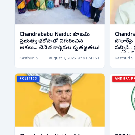
Chandrababu Naidu: కూటమి
Chandra
ప్రభుత్వ భరోసాతో చిగురించిన
సోలార్‌
ఆశలు... చేనేత కార్మికుల కృతజ్ఞతలు!
సబ్సిడీ.. ప
జనరేషన్ 
Kasthuri S
August 7, 2026, 9:19 PM IST
Kasthuri S
POLITICS
ANDHRA P