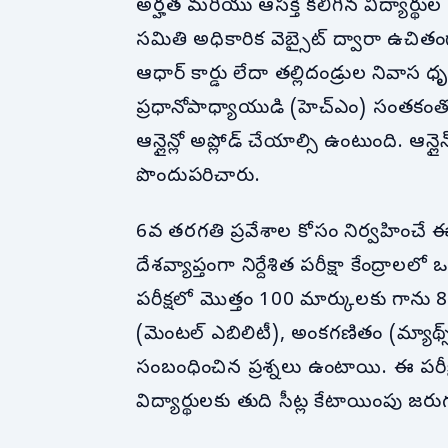
అర్హత మరియు ఆసక్తి కలిగిన విద్యార్థు
సమితి అధికారిక వెబ్సైట్ ద్వారా ఉచితం
ఆధార్ కార్డు లేదా తల్లిదండ్రుల నివాస
ప్రధానోపాధ్యాయుడి (హెచ్ఎం) సంతకంతో కూ
ఆన్లైన్లో అప్లోడ్ చేయాల్సి ఉంటుంది. ఆన్లైన
పొందుపరిచారు.
6వ తరగతి ప్రవేశాల కోసం నిర్వహించ
దేశవ్యాప్తంగా నిర్దేశిత పరీక్షా కేంద్రాల
పరీక్షలో మొత్తం 100 మార్కులకు గాను 8
(మెంటల్ ఎబిలిటీ), అంకగణితం (మ్యాథ్స్)
సంబంధించిన ప్రశ్నలు ఉంటాయి. ఈ పరీక్
విద్యార్థులకు తుది సీట్ల కేటాయింపు జరు