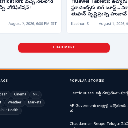
fication: వచ్చే నెలలోనే
Huawei Tablets: ఉద్యోగు
సీ నోటిఫికేషన్!
స్టూడెంట్స్‌కు బిగ్ బూస్ట్... మార
తుఫాన్ సృష్టిస్తున్న హువావే ట
August 7, 2026, 6:06 PM IST
Kasthuri S
August 7, 2026, 
LOAD MORE
TAGS
POPULAR STORIES
Electric Buses: ఆర్టీసీ రూపురేఖలు మార్చ
desh
Cinema
NRI
t
Weather
Markets
AP Goverment: కాంట్రాక్ట్ ఉద్యోగులకు 
ublic Health
త…
Chaddannam Recipe Telugu: వేసవి త