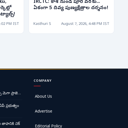
లు,
IRCTC: కాశీ నుండి పూరీ వరకు...
్కెట్లో
ఏకంగా 5 దివ్య పుణ్యక్షేత్రాల దర్శనం!
్యాబ్స్!
5:02 PM IST
Kasthuri S
August 7, 2026, 4:48 PM IST
COMPANY
ే మెగా ప్రాజె…
About Us
ఏపీ ప్రభుత్వం
Advertise
ాపానికి చెక్
Editorial Policy