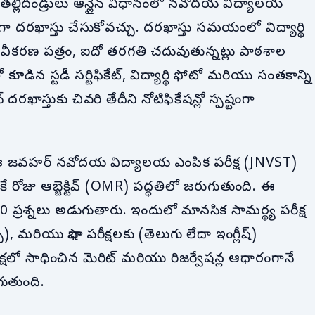
ల తల్లిదండ్రులు ఆన్లైన్ విధానంలో నవోదయ విద్యాలయ
గా దరఖాస్తు చేసుకోవచ్చు. దరఖాస్తు సమయంలో విద్యార్థి
 ధృవీకరణ పత్రం, ఐదో తరగతి చదువుతున్నట్లు పాఠశాల
డిన స్టడీ సర్టిఫికేట్, విద్యార్థి ఫోటో మరియు సంతకాన్ని
్ దరఖాస్తుకు చివరి తేదీని నోటిఫికేషన్లో స్పష్టంగా
ే ఈ జవహర్ నవోదయ విద్యాలయ ఎంపిక పరీక్ష (JNVST)
లో ఒకే రోజు ఆబ్జెక్టివ్ (OMR) పద్ధతిలో జరుగుతుంది. ఈ
0 ప్రశ్నలు అడుగుతారు. ఇందులో మానసిక సామర్థ్య పరీక్ష
, మరియు భాషా పరీక్షలకు (తెలుగు లేదా ఇంగ్లీష్)
షలో సాధించిన మెరిట్ మరియు రిజర్వేషన్ల ఆధారంగానే
గుతుంది.