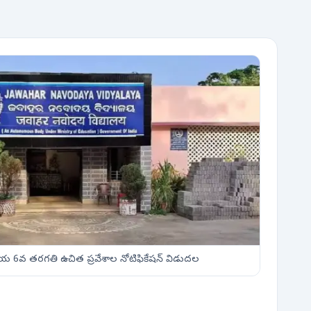
దయ 6వ తరగతి ఉచిత ప్రవేశాల నోటిఫికేషన్ విడుదల