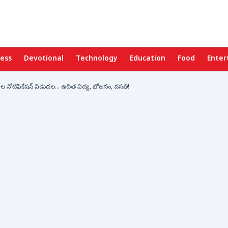
ness
Devotional
Technology
Education
Food
Enter
నోటిఫికేషన్ విడుదల... ఉచిత విద్య, భోజనం, వసతి!