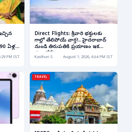
ఇచ్చిన
Direct Flights: శ్రీవారి భక్తులకు
గాల్లో తేలిపోయే వార్త!.. హైదరాబాద్
90 ఏళ్ల
నుండి తిరుపతికి ప్రయాణం ఇక
క్షణాల్లోనే!
8:29 PM IST
Kasthuri S
August 7, 2026, 6:54 PM IST
TRAVEL