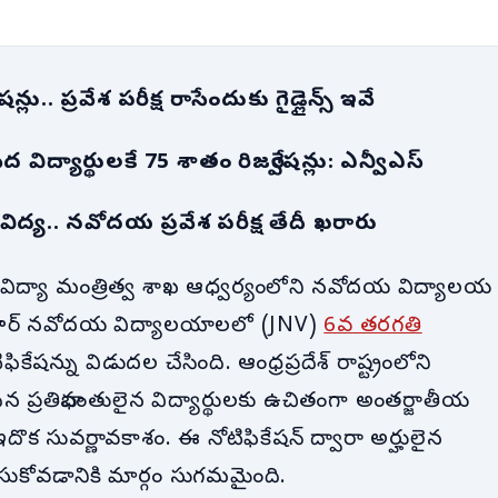
లు.. ప్రవేశ పరీక్ష రాసేందుకు గైడ్లైన్స్ ఇవే
పేద విద్యార్థులకే 75 శాతం రిజర్వేషన్లు: ఎన్వీఎస్
యి విద్య.. నవోదయ ప్రవేశ పరీక్ష తేదీ ఖరారు
 విద్యా మంత్రిత్వ శాఖ ఆధ్వర్యంలోని నవోదయ విద్యాలయ
జవహర్ నవోదయ విద్యాలయాలలో (JNV)
6వ తరగతి
ికేషన్ను విడుదల చేసింది. ఆంధ్రప్రదేశ్ రాష్ట్రంలోని
న ప్రతిభావంతులైన విద్యార్థులకు ఉచితంగా అంతర్జాతీయ
దొక సువర్ణావకాశం. ఈ నోటిఫికేషన్ ద్వారా అర్హులైన
చేసుకోవడానికి మార్గం సుగమమైంది.