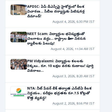
APDSC: ఏపీ డీఎస్సీపై హైకోర్టులో కీలక
విచారణ... సీబీఐ దర్యాప్తుకు పిటిషనర్ల
డిమాండ్!
August 4, 2026, 6:30 PM IST
NEET Scam: విద్యార్థుల భవిష్యత్తుతో
చెలగాటం వద్దు... రాష్ట్రాల వారీగా నిరసన
ర్యాలీలకు పిలుపు!
August 4, 2026, 11:34 AM IST
PM Vidyalaxmi: విద్యార్థుల కలలకు
రెక్కలు.. రూ. 10 లక్షల వరకు రుణాలు! పూర్తి
వివరాలు...
August 3, 2026, 8:20 AM IST
NTA: నీట్ పేపర్ లీక్ తర్వాత ఎన్‌టీఏ కీలక
నిర్ణయం.. పరీక్షల భద్రతకు రూ.7.5 కోట్లతో
కొత్త వ్యవస్థ!
August 2, 2026, 8:56 PM IST