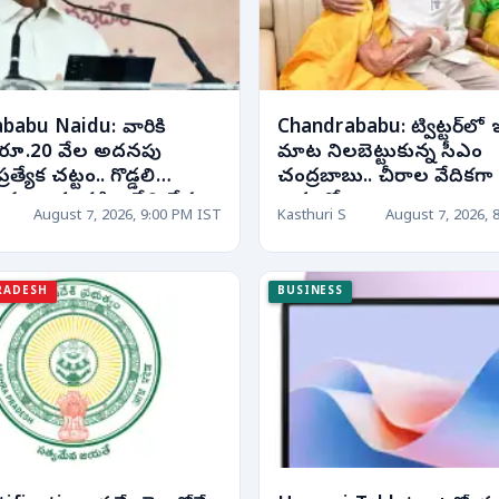
babu Naidu: వారికి
Chandrababu: ట్విట్టర్‌లో 
పై రూ.20 వేల అదనపు
మాట నిలబెట్టుకున్న సీఎం
్రత్యేక చట్టం.. గొడ్డలి
చంద్రబాబు.. చీరాల వేదికగా 
కుట్రలను సహించేది లేదు..
అవ్వతో..
August 7, 2026, 9:00 PM IST
Kasthuri S
August 7, 2026, 
RADESH
BUSINESS