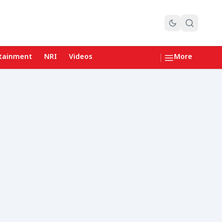
tainment
NRI
Videos
More