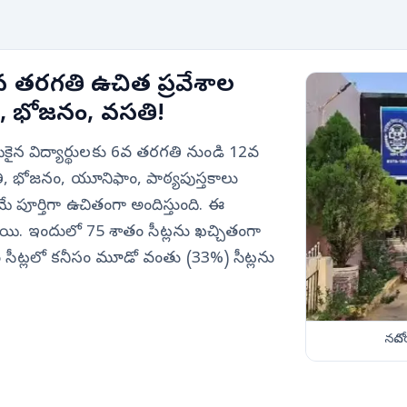
 తరగతి ఉచిత ప్రవేశాల
య, భోజనం, వసతి!
ైన విద్యార్థులకు 6వ తరగతి నుండి 12వ
, భోజనం, యూనిఫాం, పాఠ్యపుస్తకాలు
ే పూర్తిగా ఉచితంగా అందిస్తుంది. ఈ
టాయి. ఇందులో 75 శాతం సీట్లను ఖచ్చితంగా
త్తం సీట్లలో కనీసం మూడో వంతు (33%) సీట్లను
నవో