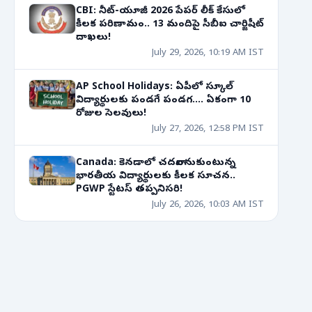
CBI: నీట్-యూజీ 2026 పేపర్ లీక్ కేసులో
కీలక పరిణామం.. 13 మందిపై సీబీఐ చార్జిషీట్
దాఖలు!
July 29, 2026, 10:19 AM IST
AP School Holidays: ఏపీలో స్కూల్
విద్యార్థులకు పండగే పండగ.... ఏకంగా 10
రోజుల సెలవులు!
July 27, 2026, 12:58 PM IST
Canada: కెనడాలో చదవాలనుకుంటున్న
భారతీయ విద్యార్థులకు కీలక సూచన..
PGWP స్టేటస్ తప్పనిసరి!
July 26, 2026, 10:03 AM IST