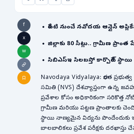
f
రేపటి నుంచే నవోదయ ఆన్లైన్ అప్లికేషన్
x
జిల్లాకు 80 సీట్లు.. గ్రామీణ ప్రాంత 
w
సిబిఎస్ఇ సిలబస్తో కార్పొరేట్ స్థా
Navodaya Vidyalaya: భారత ప్రభుత్వ
సమితి (NVS) దేశవ్యాప్తంగా ఉన్న 
ప్రవేశాల కోసం అధికారికంగా సరికొత్త నోటిఫ
గ్రామీణ మరియు పట్టణ ప్రాంతాలకు చెంది
స్థాయి నాణ్యమైన విద్యను పొందేందుకు ఇ
బాలబాలికలు ప్రవేశ పరీక్షకు దరఖాస్తు 