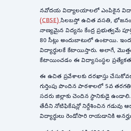
నవోదయ విద్యాలయాలలో ఎంపికైన విద్య
(CBSE)
సిలబస్తో ఉచిత వసతి, భోజనం
నాణ్యమైన విద్యను కేంద్ర ప్రభుత్వమే పూర్
80 సీట్లు అందుబాటులో ఉంటాయి. ఇందుల
విద్యార్థులకే కేటాయిస్తారు. అలాగే, మ
కేటాయించడం ఈ విద్యాసంస్థల ప్రత్యేకత
ఈ ఉచిత ప్రవేశాలకు దరఖాస్తు చేసుకోవడాని
గుర్తింపు పొందిన పాఠశాలలో 5వ తరగతి చ
సదరు జిల్లాకు చెందిన స్థానికుడై ఉండాల
తేదీని నోటిఫికేషన్లో నిర్దేశించిన గడువు
విద్యార్థులు రెండోసారి రాయడానికి అనర