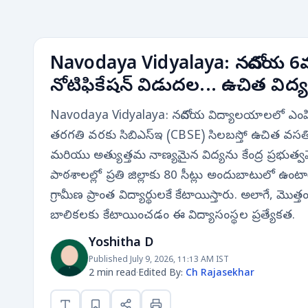
Navodaya Vidyalaya: నవోదయ 6వ
నోటిఫికేషన్ విడుదల... ఉచిత విద్
Navodaya Vidyalaya: నవోదయ విద్యాలయాలలో ఎంపిక
తరగతి వరకు సిబిఎస్ఇ (CBSE) సిలబస్తో ఉచిత వసతి
మరియు అత్యుత్తమ నాణ్యమైన విద్యను కేంద్ర ప్రభుత్వమ
పాఠశాలల్లో ప్రతి జిల్లాకు 80 సీట్లు అందుబాటులో ఉం
గ్రామీణ ప్రాంత విద్యార్థులకే కేటాయిస్తారు. అలాగే, మొ
బాలికలకు కేటాయించడం ఈ విద్యాసంస్థల ప్రత్యేకత.
Yoshitha D
Published July 9, 2026, 11:13 AM IST
2 min read
·
Edited By:
Ch Rajasekhar