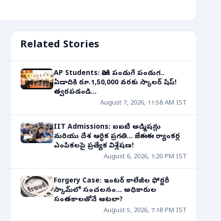
Related Stories
AP Students: వారికి పండుగే పండుగ..
ఏడాదికి రూ.1,50,000 వరకు స్కాలర్ షిప్!
త్వరపడండి...
August 7, 2026, 11:58 AM IST
IIT Admissions: ఐఐటీ అడ్మిషన్లు
మరియు దేశ ఆర్థిక ప్రగతి... జేఈఈ ర్యాంకర్ల
ఎంపికలపై ప్రత్యేక విశ్లేషణ!
August 6, 2026, 1:20 PM IST
Forgery Case: ఇంటర్ కాలేజీల ఫోర్జరీ
స్కామ్‌లో సంచలనం... అధికారుల
సంతకాలతోనే ఆటలా?
August 5, 2026, 7:18 PM IST