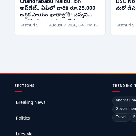
Chandrababu Naidu: బిగ్
DSC Noti
అప్‌డేట్.. ఏపీలో వారికి రూ.25,000
మరో డీఎస్
ఆర్థిక సాయం ఖాతాల్లోకి! చెప్పని
వాటిని కూడా అమలు చేస్తున్నాం..
Kasthuri S
August 7, 2026, 6:43 PM IST
Kasthuri S
SECTIONS
TRENDING 
Andhra Pra
Breaking News
Governmen
Travel
P
Politics
Lifestyle