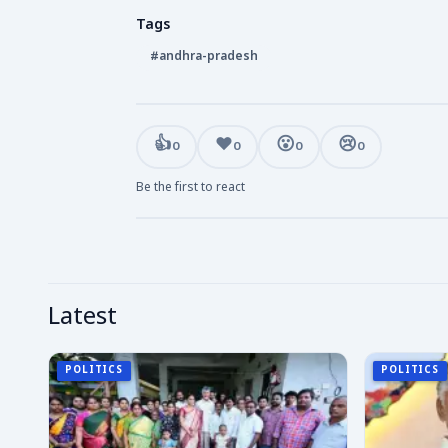
Tags
#andhra-pradesh
👍
❤️
😮
😢
0
0
0
0
Be the first to react
Latest
POLITICS
POLITICS