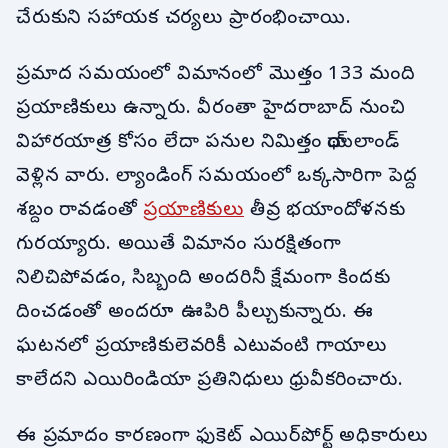
చేరుకుని సహాయక చర్యలు ప్రారంభించాయి.
ప్రమాద సమయంలో విమానంలో మొత్తం 133 మంది
ప్రయాణికులు ఉన్నారు. వీరంతా హైదరాబాద్ నుంచి
విహారయాత్ర కోసం లేదా పనుల నిమిత్తం థాయ్‌లాండ్
వెళ్లిన వారు. ల్యాండింగ్ సమయంలో ఒక్కసారిగా పెద్ద
శబ్దం రావడంతో
ప్రయాణికులు
తీవ్ర భయాందోళనకు
గురయ్యారు. అయితే విమానం సురక్షితంగా
నిలిచిపోవడం, సిబ్బంది అందరినీ క్షేమంగా కిందకు
దించడంతో అందరూ ఊపిరి పీల్చుకున్నారు. ఈ
ఘటనలో ప్రయాణికులెవరికీ ఎటువంటి గాయాలు
కాలేదని ఎయిరిండియా ప్రతినిధులు ధ్రువీకరించారు.
ఈ ప్రమాదం కారణంగా ఫుకెట్ ఎయిర్‌పోర్ట్ అధికారులు