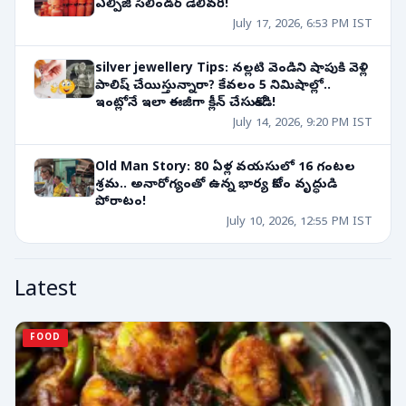
ఎల్పీజీ సిలిండర్ డెలివరీ!
July 17, 2026, 6:53 PM IST
silver jewellery Tips: నల్లటి వెండిని షాపుకి వెళ్లి
పాలిష్ చేయిస్తున్నారా? కేవలం 5 నిమిషాల్లో..
ఇంట్లోనే ఇలా ఈజీగా క్లీన్ చేసుకోండి!
July 14, 2026, 9:20 PM IST
Old Man Story: 80 ఏళ్ల వయసులో 16 గంటల
శ్రమ.. అనారోగ్యంతో ఉన్న భార్య కోసం వృద్ధుడి
పోరాటం!
July 10, 2026, 12:55 PM IST
Latest
FOOD