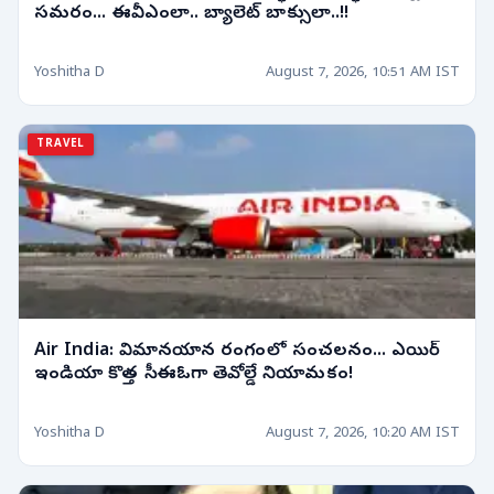
సమరం... ఈవీఎంలా.. బ్యాలెట్ బాక్సులా..!!
Yoshitha D
August 7, 2026, 10:51 AM IST
TRAVEL
Air India: విమానయాన రంగంలో సంచలనం... ఎయిర్
ఇండియా కొత్త సీఈఓగా తెవోల్డే నియామకం!
Yoshitha D
August 7, 2026, 10:20 AM IST