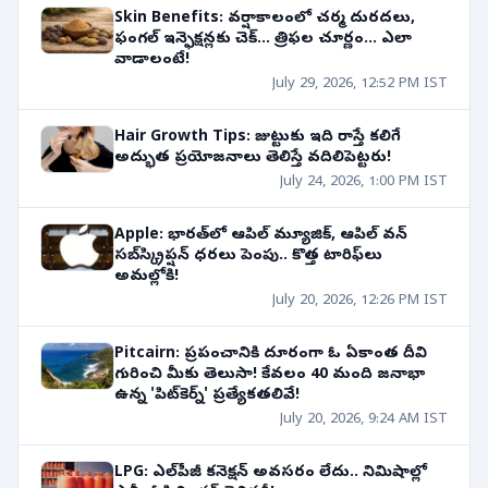
Skin Benefits: వర్షాకాలంలో చర్మ దురదలు,
ఫంగల్ ఇన్ఫెక్షన్లకు చెక్... త్రిఫల చూర్ణం... ఎలా
వాడాలంటే!
July 29, 2026, 12:52 PM IST
Hair Growth Tips: జుట్టుకు ఇది రాస్తే కలిగే
అద్భుత ప్రయోజనాలు తెలిస్తే వదిలిపెట్టరు!
July 24, 2026, 1:00 PM IST
Apple: భారత్‌లో ఆపిల్ మ్యూజిక్, ఆపిల్ వన్
సబ్‌స్క్రిప్షన్ ధరలు పెంపు.. కొత్త టారిఫ్‌లు
అమల్లోకి!
July 20, 2026, 12:26 PM IST
Pitcairn: ప్రపంచానికి దూరంగా ఓ ఏకాంత దీవి
గురించి మీకు తెలుసా! కేవలం 40 మంది జనాభా
ఉన్న 'పిట్‌కెర్న్' ప్రత్యేకతలివే!
July 20, 2026, 9:24 AM IST
LPG: ఎల్‌పీజీ కనెక్షన్ అవసరం లేదు.. నిమిషాల్లో