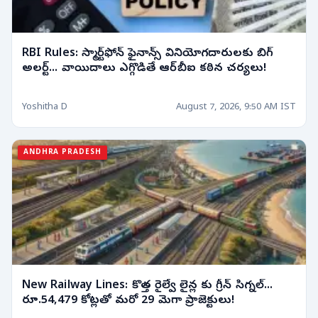
RBI Rules: స్మార్ట్‌ఫోన్ ఫైనాన్స్ వినియోగదారులకు బిగ్
అలర్ట్... వాయిదాలు ఎగ్గొడితే ఆర్‌బీఐ కఠిన చర్యలు!
Yoshitha D
August 7, 2026, 9:50 AM IST
ANDHRA PRADESH
New Railway Lines: కొత్త రైల్వే లైన్ల కు గ్రీన్ సిగ్నల్...
రూ.54,479 కోట్లతో మరో 29 మెగా ప్రాజెక్టులు!