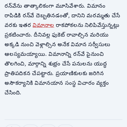
రన్‌వేను తాత్కాలికంగా మూసివేశారు. విమానం
రాపిడికి రన్‌వే దెబ్బతినడంతో, దానిని మరమ్మతు చేసే
వరకు ఇతర
విమానాల
రాకపోకలను నిలిపివేస్తున్నట్లు
ప్రకటించారు. దీనివల్ల ఫుకెట్ రావాల్సిన మరియు
అక్కడి నుంచి వెళ్లాల్సిన అనేక విమాన సర్వీసులు
ఆలస్యమయ్యాయి. విమానాన్ని రన్‌వే పైనుంచి
తొలగించి, మార్గాన్ని శుభ్రం చేసే పనులను యుద్ధ
ప్రాతిపదికన చేపట్టారు. ప్రయాణికులకు జరిగిన
అసౌకర్యానికి విమానయాన సంస్థ విచారం వ్యక్తం
చేసింది.