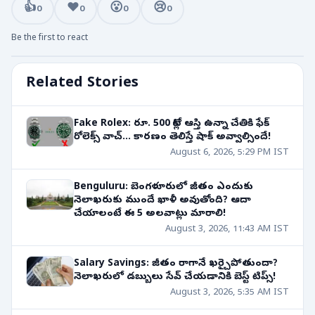
👍
❤️
😮
😢
0
0
0
0
Be the first to react
Related Stories
Fake Rolex: రూ. 500 కోట్ల ఆస్తి ఉన్నా చేతికి ఫేక్
రోలెక్స్ వాచ్... కారణం తెలిస్తే షాక్ అవ్వాల్సిందే!
August 6, 2026, 5:29 PM IST
Benguluru: బెంగళూరులో జీతం ఎందుకు
నెలాఖరుకు ముందే ఖాళీ అవుతోంది? ఆదా
చేయాలంటే ఈ 5 అలవాట్లు మారాలి!
August 3, 2026, 11:43 AM IST
Salary Savings: జీతం రాగానే ఖర్చైపోతుందా?
నెలాఖరులో డబ్బులు సేవ్ చేయడానికి బెస్ట్ టిప్స్!
August 3, 2026, 5:35 AM IST