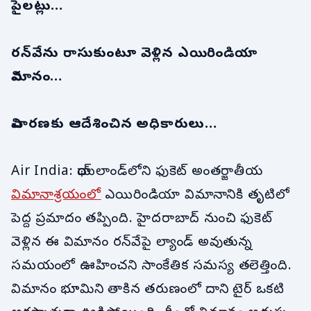
పైలట్లు…
రన్‌వేను రాసుకుంటూ వెళ్లిన ఎయిరిండియా
విమానం…
విచారణకు ఆదేశించిన అధికారులు…
Air India: థాయ్‌లాండ్‌లోని ఫుకెట్ అంతర్జాతీయ
విమానాశ్రయంలో
ఎయిరిండియా విమానానికి తృటిలో
పెద్ద ప్రమాదం తప్పింది. హైదరాబాద్ నుంచి ఫుకెట్
వెళ్లిన ఈ విమానం రన్‌వేపై ల్యాండ్ అవుతున్న
సమయంలో ఊహించని సాంకేతిక సమస్య తలెత్తింది.
విమానం భూమిని తాకిన తరుణంలో దాని టైర్ ఒకటి