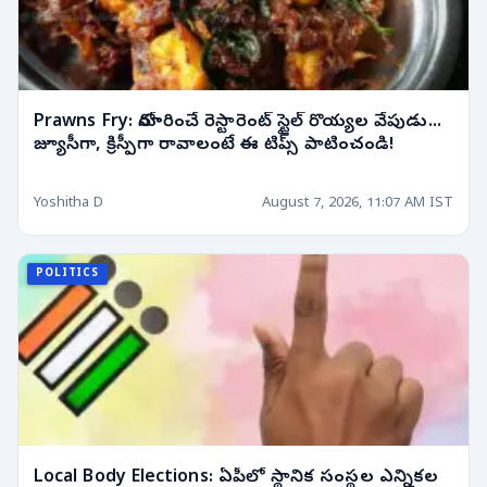
Prawns Fry: నోరూరించే రెస్టారెంట్ స్టైల్ రొయ్యల వేపుడు...
జ్యూసీగా, క్రిస్పీగా రావాలంటే ఈ టిప్స్ పాటించండి!
Yoshitha D
August 7, 2026, 11:07 AM IST
POLITICS
Local Body Elections: ఏపీలో స్థానిక సంస్థల ఎన్నికల