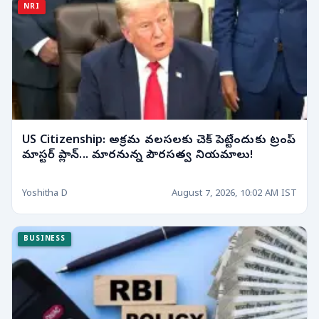
NRI
US Citizenship: అక్రమ వలసలకు చెక్ పెట్టేందుకు ట్రంప్
మాస్టర్ ప్లాన్... మారనున్న పౌరసత్వ నియమాలు!
Yoshitha D
August 7, 2026, 10:02 AM IST
BUSINESS