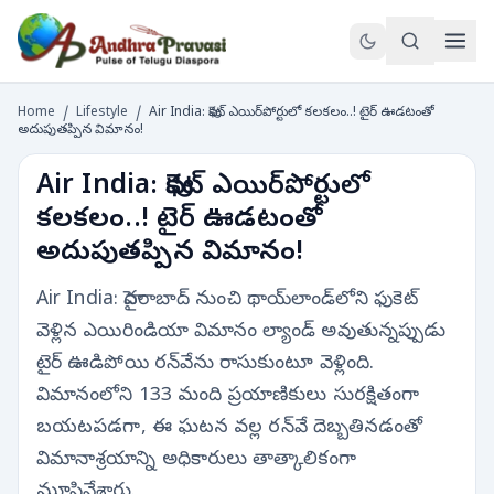
Home
/
Lifestyle
/
Air India: ఫుకెట్ ఎయిర్‌పోర్టులో కలకలం..! టైర్ ఊడటంతో
అదుపుతప్పిన విమానం!
Air India: ఫుకెట్ ఎయిర్‌పోర్టులో
కలకలం..! టైర్ ఊడటంతో
అదుపుతప్పిన విమానం!
Air India: హైదరాబాద్ నుంచి థాయ్‌లాండ్‌లోని ఫుకెట్
వెళ్లిన ఎయిరిండియా విమానం ల్యాండ్ అవుతున్నప్పుడు
టైర్ ఊడిపోయి రన్‌వేను రాసుకుంటూ వెళ్లింది.
విమానంలోని 133 మంది ప్రయాణికులు సురక్షితంగా
బయటపడగా, ఈ ఘటన వల్ల రన్‌వే దెబ్బతినడంతో
విమానాశ్రయాన్ని అధికారులు తాత్కాలికంగా
మూసివేశారు.