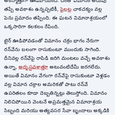
అకస్మాత్తుగా ఊడిపోయింది. దీంతో విమానం అదుపు
తప్పే అవకాశం ఉన్నప్పటికీ,
పైలట్ల
చాకచక్యం వల్ల
పెను ప్రమాదం తప్పింది. ఈ ఘటన విమానాశ్రయంలో
ఒక్కసారిగా కలకలం రేపింది.
టైర్ ఊడిపోవడంతో విమానం చక్రం భాగం నేరుగా
రన్‌వేను బలంగా రాసుకుంటూ ముందుకు సాగింది.
దీనివల్ల రన్‌వేపై రాపిడి జరిగి మంటలు వచ్చే అవకాశం
ఉన్నా,
అదృష్టవశాత్తూ
అటువంటిదేమీ జరగలేదు.
అయితే విమానం వేగంగా రన్‌వేపై రాసుకుంటూ వెళ్లడం
వల్ల విమాన చక్రాల అమరికతో పాటు రన్‌వే
ఉపరితలం కూడా దెబ్బతిన్నట్లు తెలుస్తోంది. విమానం
నిలిచిపోయిన వెంటనే అప్రమత్తమైన విమానాశ్రయ
సిబ్బంది మరియు అత్యవసర సేవా బృందాలు అక్కడికి