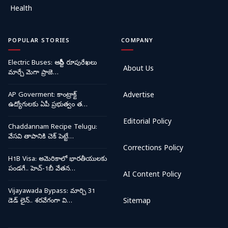
Health
POPULAR STORIES
COMPANY
Electric Buses: ఆర్టీసీ రూపురేఖలు
About Us
మార్చే మెగా ప్రాజె…
AP Goverment: కాంట్రాక్ట్
Advertise
ఉద్యోగులకు ఏపీ ప్రభుత్వం త…
Editorial Policy
Chaddannam Recipe Telugu:
వేసవి తాపానికి చెక్ పెట్టే…
Corrections Policy
H1B Visa: అమెరికాలో భారతీయులకు
పండగే.. హెచ్-1బీ వేతన…
AI Content Policy
Vijayawada Bypass: మార్చి 31
డెడ్ లైన్.. శరవేగంగా వి…
Sitemap