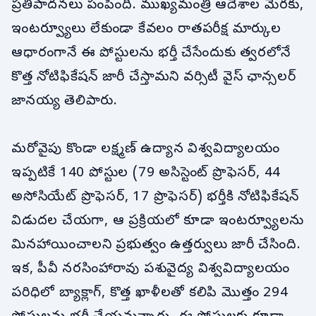
ప్రతిపాదనలు పంపింది. ముఖ్యమంత్రి ఆదేశాల మేరకు,
ఇంటర్వ్యూలు లేకుండా కేవలం రాతపరీక్ష మార్కుల
ఆధారంగానే ఈ పోస్టులను భర్తీ చేసేందుకు త్వరలోనే
కొత్త నోటిఫికేషన్ జారీ చేస్తామని వర్సిటీ వైస్ ఛాన్సలర్
జానయ్య తెలిపారు.
మరోవైపు కొండా లక్ష్మణ్ ఉద్యాన విశ్వవిద్యాలయం
ఇప్పటికే 140 పోస్టుల (79 అసిస్టెంట్ ప్రొఫెసర్, 44
అసోసియేట్ ప్రొఫెసర్, 17 ప్రొఫెసర్) భర్తీకి నోటిఫికేషన్
విడుదల చేయగా, ఆ ప్రక్రియలో కూడా ఇంటర్వ్యూలను
మినహాయించాలని ప్రభుత్వం ఉత్తర్వులు జారీ చేసింది.
ఇక, పీవీ నరసింహారావు పశువైద్య విశ్వవిద్యాలయం
పరిధిలో బ్యాక్లాగ్, కొత్త ఖాళీలతో కలిపి మొత్తం 294