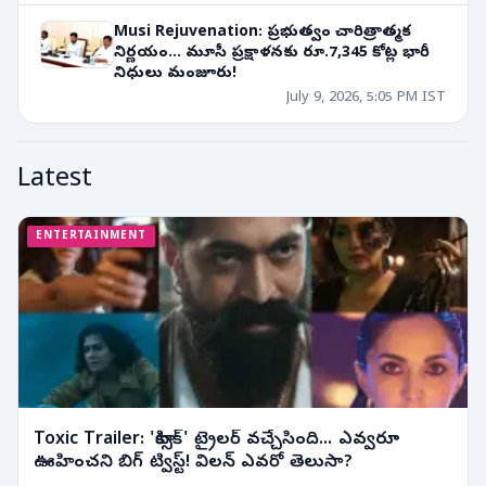
Musi Rejuvenation: ప్రభుత్వం చారిత్రాత్మక
నిర్ణయం... మూసీ ప్రక్షాళనకు రూ.7,345 కోట్ల భారీ
నిధులు మంజూరు!
July 9, 2026, 5:05 PM IST
Latest
ENTERTAINMENT
Toxic Trailer: 'టాక్సిక్' ట్రైలర్ వచ్చేసింది... ఎవ్వరూ
ఊహించని బిగ్ ట్విస్ట్! విలన్ ఎవరో తెలుసా?