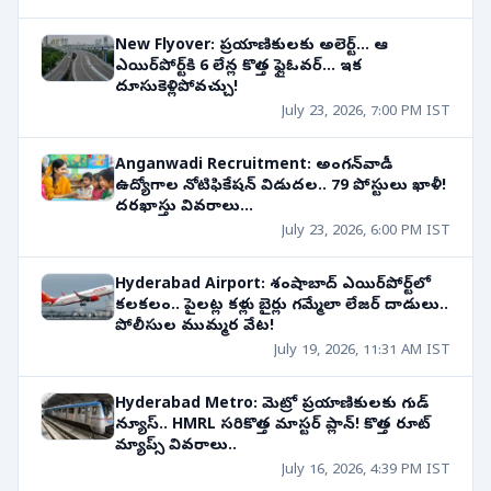
New Flyover: ప్రయాణికులకు అలెర్ట్... ఆ
ఎయిర్‌పోర్ట్‌కి 6 లేన్ల కొత్త ఫ్లైఓవర్... ఇక
దూసుకెళ్లిపోవచ్చు!
July 23, 2026, 7:00 PM IST
Anganwadi Recruitment: అంగన్‌వాడీ
ఉద్యోగాల నోటిఫికేషన్ విడుదల.. 79 పోస్టులు ఖాళీ!
దరఖాస్తు వివరాలు...
July 23, 2026, 6:00 PM IST
Hyderabad Airport: శంషాబాద్ ఎయిర్‌పోర్ట్‌లో
కలకలం.. పైలట్ల కళ్లు బైర్లు గమ్మేలా లేజర్ దాడులు..
పోలీసుల ముమ్మర వేట!
July 19, 2026, 11:31 AM IST
Hyderabad Metro: మెట్రో ప్రయాణికులకు గుడ్
న్యూస్.. HMRL సరికొత్త మాస్టర్ ప్లాన్! కొత్త రూట్
మ్యాప్స్ వివరాలు..
July 16, 2026, 4:39 PM IST