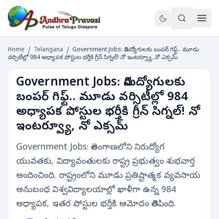
Home
/
Telangana
/
Government Jobs: నిరుద్యోగులకు బంపర్ గిఫ్ట్.. మూడు
వర్సిటీల్లో 984 అధ్యాపక పోస్టుల భర్తీకి గ్రీన్ సిగ్నల్! నో ఇంటర్వ్యూ, నో ఎక్సమ్
Government Jobs: నిరుద్యోగులకు
బంపర్ గిఫ్ట్.. మూడు వర్సిటీల్లో 984
అధ్యాపక పోస్టుల భర్తీకి గ్రీన్ సిగ్నల్! నో
ఇంటర్వ్యూ, నో ఎక్సమ్
Government Jobs: తెలంగాణలోని నిరుద్యోగ
యువతకు, విద్యావంతులకు రాష్ట్ర ప్రభుత్వం శుభవార్త
అందించింది. రాష్ట్రంలోని మూడు ప్రతిష్టాత్మక వ్యవసాయ
అనుబంధ విశ్వవిద్యాలయాల్లో ఖాళీగా ఉన్న 984
అధ్యాపక, ఇతర పోస్టుల భర్తీకి ఆమోదం తెలిపింది.