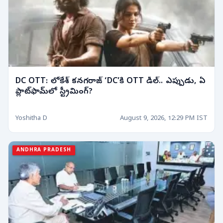
DC OTT: లోకేశ్ కనగరాజ్ ‘DC’కి OTT డీల్.. ఎప్పుడు, ఏ
ప్లాట్‌ఫామ్‌లో స్ట్రీమింగ్?
Yoshitha D
August 9, 2026, 12:29 PM IST
ANDHRA PRADESH