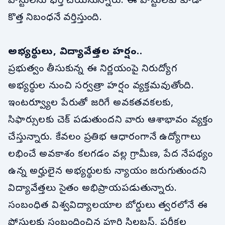
పోస్టులను భర్తీ చేయనున్నారు. ఈ పోస్టులకు కూడా
కొత్త నిబంధనే వర్తిస్తుంది.
అభ్యర్థులు, విద్యావేత్తల హర్షం..
ప్రభుత్వం తీసుకున్న ఈ నిర్ణయంపై నిరుద్యోగ
అభ్యర్థుల నుంచి సర్వత్రా హర్షం వ్యక్తమవుతోంది.
ఇంటర్వ్యూల పేరుతో జరిగే అవకతవకలకు,
సిఫార్సులకు చెక్ పడుతుందని వారు ఆశాభావం వ్యక్తం
చేస్తున్నారు. కేవలం ప్రతిభ ఆధారంగానే ఉద్యోగాలు
లభించే అవకాశం కలగడం వల్ల గ్రామీణ, పేద నేపథ్యం
ఉన్న అర్హులైన అభ్యర్థులకు న్యాయం జరుగుతుందని
విద్యావేత్తలు సైతం అభిప్రాయపడుతున్నారు.
సంబంధిత విశ్వవిద్యాలయాల బోర్డులు త్వరలోనే ఈ
పోస్టులకు సంబంధించిన పూర్తి సిలబస్, పరీక్షల