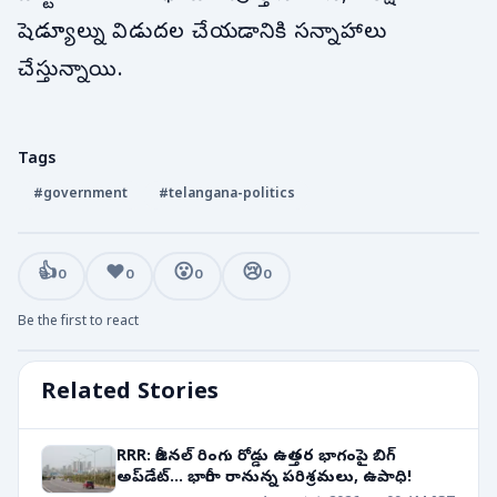
షెడ్యూల్ను విడుదల చేయడానికి సన్నాహాలు
చేస్తున్నాయి.
Tags
#government
#telangana-politics
👍
❤️
😮
😢
0
0
0
0
Be the first to react
Related Stories
RRR: రీజినల్ రింగు రోడ్డు ఉత్తర భాగంపై బిగ్
అప్‌డేట్... భారీగా రానున్న పరిశ్రమలు, ఉపాధి!