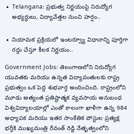
Telangana: ప్రభుత్వ నిర్ణయంపై నిరుద్యోగ
అభ్యర్థులు, విద్యావేత్తల నుంచి హర్షం..
నియామక ప్రక్రియలో ఇంటర్వ్యూ విధానాన్ని పూర్తిగా
రద్దు చేస్తూ కీలక నిర్ణయం..
Government Jobs: తెలంగాణలోని నిరుద్యోగ
యువతకు మరియు ఉన్నత విద్యావంతులకు రాష్ట్ర
ప్రభుత్వం ఒక పెద్ద శుభవార్త అందించింది. రాష్ట్రంలోని
మూడు అత్యంత ప్రతిష్టాత్మక వ్యవసాయ అనుబంధ
విశ్వవిద్యాలయాల్లో ఎంతో కాలంగా ఖాళీగా ఉన్న 984
అధ్యాపక మరియు ఇతర సాంకేతిక పోస్టుల ప్రత్యక్ష
భర్తీకి ముఖ్యమంత్రి రేవంత్ రెడ్డి నేతృత్వంలోని