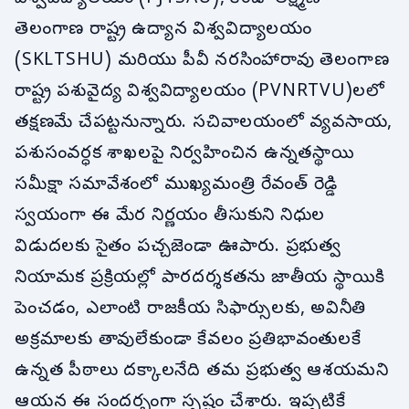
తెలంగాణ రాష్ట్ర ఉద్యాన విశ్వవిద్యాలయం
(SKLTSHU) మరియు పీవీ నరసింహారావు తెలంగాణ
రాష్ట్ర పశువైద్య విశ్వవిద్యాలయం (PVNRTVU)లలో
తక్షణమే చేపట్టనున్నారు. సచివాలయంలో వ్యవసాయ,
పశుసంవర్ధక శాఖలపై నిర్వహించిన ఉన్నతస్థాయి
సమీక్షా సమావేశంలో ముఖ్యమంత్రి రేవంత్ రెడ్డి
స్వయంగా ఈ మేర నిర్ణయం తీసుకుని నిధుల
విడుదలకు సైతం పచ్చజెండా ఊపారు. ప్రభుత్వ
నియామక ప్రక్రియల్లో పారదర్శకతను జాతీయ స్థాయికి
పెంచడం, ఎలాంటి రాజకీయ సిఫార్సులకు, అవినీతి
అక్రమాలకు తావులేకుండా కేవలం ప్రతిభావంతులకే
ఉన్నత పీఠాలు దక్కాలనేది తమ ప్రభుత్వ ఆశయమని
ఆయన ఈ సందర్భంగా స్పష్టం చేశారు. ఇప్పటికే