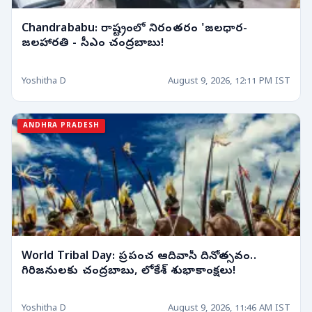
Chandrababu: రాష్ట్రంలో నిరంతరం 'జలధార-
జలహారతి - సీఎం చంద్రబాబు!
Yoshitha D
August 9, 2026, 12:11 PM IST
ANDHRA PRADESH
World Tribal Day: ప్రపంచ ఆదివాసీ దినోత్సవం..
గిరిజనులకు చంద్రబాబు, లోకేశ్ శుభాకాంక్షలు!
Yoshitha D
August 9, 2026, 11:46 AM IST