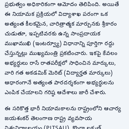
ప్రభుత్వం అధికారికంగా ఆమోదం తెలిపింది. అయితే
ఈ నియామక ప్రక్రియలో విద్యాశాఖ పరంగా ఒక
అత్యంత కీలకమైన, చారిత్రాత్మక మార్పునకు శ్రీకారం
చుడుతూ, ఇప్పటివరకు ఉన్న సాంప్రదాయక
ముఖాముఖి (ఇంటర్వ్యూ) విధానాన్ని పూర్తిగా రద్దు
చేస్తున్నట్లు ముఖ్యమంత్రి ప్రకటించారు. ఇకపై కేవలం
అభ్యర్థులు రాసే రాతపరీక్షలో సాధించిన మార్కులు,
వారి గత అకడమిక్ మెరిట్ (విద్యార్హత మార్కులు)
ఆధారంగానే అత్యంత పారదర్శకంగా అభ్యర్థులను
ఎంపిక చేయాలని గరిష్ఠ ఆదేశాలు జారీ చేశారు.
ఈ సరికొత్త భారీ నియామకాలను రాష్ట్రంలోని ఆచార్య
జయశంకర్ తెలంగాణ రాష్ట్ర వ్యవసాయ
విశ్వవిద్యాలయం (PJTSAU), కొండా లక్ష్మణ్