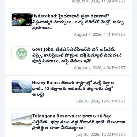
August 4, 2026, 11:09 AM IST
Hyderabad: హైదరాబాద్ ప్రజా రవాణాలో
విప్లవాత్మక మార్పులు.. ఒక్క టికెట్‌తో మెట్రో, బస్సు
ప్రయాణం..
August 1, 2026, 4:45 PM IST
Govt Jobs: టీజీఎస్ఎల్‌పీఆర్‌బీ బిగ్ అప్‌డేట్..
ఎస్సై, కానిస్టేబుల్ పోస్టుల భర్తీకి షెడ్యూల్ విడుదల!
పూర్తి వివరాలు, అప్లై తేదీలు ఇవే!
August 1, 2026, 4:04 PM IST
Heavy Rains: తెలుగు రాష్ట్రాల్లో మళ్లీ వర్షాల
ధాటి.. 12 జిల్లాలకు ఆరెంజ్, 5 జిల్లాలకు ఎల్లో
అలర్ట్!
July 30, 2026, 12:43 PM IST
Telangana Reservoirs: జూరాల 10 గేట్లు
ఎత్తివేత.. భద్రాచలం వద్ద గోదావరి ధాటి: తెలంగాణ
ప్రాజెక్టుల తాజా నీటిమట్టాలు!
July 30, 2026, 12:22 PM IST