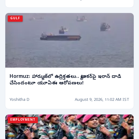
GULF
Hormuz: హార్ముజ్‌లో ఉద్రిక్తతలు.. ట్యాంకర్‌పై ఇరాన్ దాడి
చేసిందంటూ యూఏఈ ఆరోపణలు!
Yoshitha D
August 9, 2026, 11:02 AM IST
EMPLOYMENT