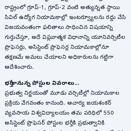
రాష్ట్రంలో గ్రూప్-1, గ్రూప్-2 వంటి అత్యున్నత స్థాయి
సివిల్ ఉద్యోగ నియామకాల్లో ఇంటర్వ్యూలను రద్దు చేసి
విజయవంతంగా ఫలితాలు సాధించిన విషయాన్ని
గుర్తుచేస్తూ, అదే విప్లవాత్మక విధానాన్ని యూనివర్సిటీల
ప్రొఫెసర్లు, అసిస్టెంట్ ప్రొఫెసర్ల నియామకాల్లోనూ
తక్షణమే అమలు చేయాలని అధికారులను గట్టిగా
ఆదేశించారు.
భర్తీ కానున్న పోస్టుల వివరాలు...
ప్రభుత్వ నిర్ణయంతో మూడు వర్సిటీల్లో నియామకాల
ప్రక్రియ వేగవంతం కానుంది. ఆచార్య జయశంకర్
వ్యవసాయ విశ్వవిద్యాలయం తమ పరిధిలో 550
అసిస్టెంట్ ప్రొఫెసర్ పోస్టుల భర్తీకి ప్రభుత్వానికి