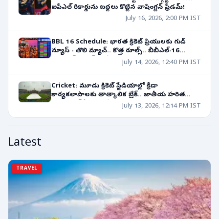
ఐపీఎల్ రికార్డును బద్దలు కొట్టిన వాషింగ్టన్ ఫ్రీడమ్!
July 16, 2026, 2:00 PM IST
BBL 16 Schedule: భారత క్రికెట్ ప్రియులకు గుడ్
న్యూస్ - తొలి మ్యాచ్.. కొత్త రూల్స్.. బీబీఎల్-16
షెడ్యూల్ హైలైట్స్ ఇవే!
July 14, 2026, 12:40 PM IST
Cricket: మూడు క్రికెట్ స్టేడియాల్లో క్రీడా
కార్యకలాపాలకు తాత్కాలిక బ్రేక్.. జాతీయ హరిత
ట్రైబ్యునల్ కీలక ఆదేశాలు!
July 13, 2026, 12:14 PM IST
Latest
TRAVEL