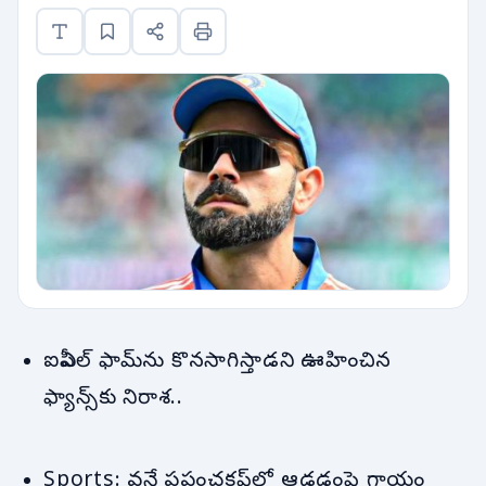
ఐపీఎల్‌ ఫామ్‌ను కొనసాగిస్తాడని ఊహించిన
ఫ్యాన్స్‌కు నిరాశ..
Sports: వన్డే ప్రపంచకప్‌లో ఆడడంపై గాయం