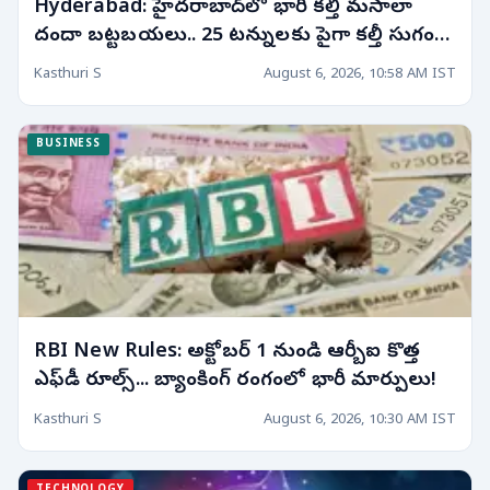
Hyderabad: హైదరాబాద్‌లో భారీ కల్తీ మసాలా
దందా బట్టబయలు.. 25 టన్నులకు పైగా కల్తీ సుగంధ
ద్రవ్యాలు స్వాధీనం!
Kasthuri S
August 6, 2026, 10:58 AM IST
BUSINESS
RBI New Rules: అక్టోబర్ 1 నుండి ఆర్బీఐ కొత్త
ఎఫ్‌డీ రూల్స్... బ్యాంకింగ్ రంగంలో భారీ మార్పులు!
Kasthuri S
August 6, 2026, 10:30 AM IST