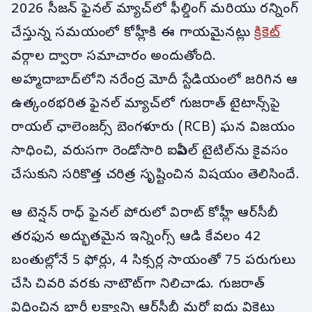
2026 సీజన్ ఫైనల్ మ్యాచ్‌లో ఫీల్డింగ్ మరియు రన్నింగ్
చేస్తున్న సమయంలో కోహ్లీకి ఈ గాయమైనట్లు
క్రికెట్
వర్గాల ద్వారా సమాచారం అందుతోంది.
అహ్మదాబాద్‌లోని నరేంద్ర మోదీ స్టేడియంలో జరిగిన ఆ
ఉత్కంఠభరిత ఫైనల్ మ్యాచ్‌లో గుజరాత్ టైటాన్స్‌పై
రాయల్ ఛాలెంజర్స్ బెంగళూరు (RCB) ఘన విజయం
సాధించి, వరుసగా రెండోసారి ఐపీఎల్ టైటిల్‌ను కైవసం
చేసుకుని సరికొత్త చరిత్ర సృష్టించిన విషయం తెలిసిందే.
ఆ టెన్షన్ రాధ్ ఫైనల్ పోరులో విరాట్ కోహ్లీ ఆర్‌సీబీ
తరఫున అద్భుతమైన ఇన్నింగ్స్ ఆడి కేవలం 42
బంతుల్లోనే 5 ఫోర్లు, 4 సిక్సర్ల సాయంతో 75 పరుగులు
చేసి చివరి వరకు నాటౌట్‌గా నిలిచాడు. గుజరాత్
విధించిన భారీ లక్ష్యాన్ని ఆర్‌సీబీ మరో ఐదు వికెట్లు