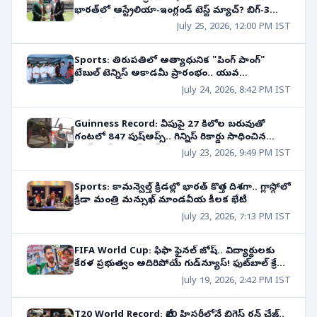
భారత్‌లో ఆస్ట్రేలియా-ఇంగ్లండ్ టెస్ట్ మ్యాచ్? బిగ్-3
వర్గాల్లో జోరుగా చర్చ!
July 25, 2026, 12:00 PM IST
Sports: తిరుపతిలో అత్యాధునిక "పింగ్ పాంగ్"
టేబుల్ టెన్నిస్ అకాడమీ ప్రారంభం.. యువ
క్రీడాకారులకు కొత్త వేదిక!
July 24, 2026, 8:42 PM IST
Guinness Record: వీపుపై 27 కిలోల బరువుతో
గంటలో 847 పుష్‌అప్స్.. గిన్నిస్ రికార్డు సాధించిన
‘పుష్-అప్ మ్యాన్ ఆఫ్ ఇండియా’!
July 23, 2026, 9:49 PM IST
Sports: కామన్వెల్త్ క్రీడల్లో భారత్‌ కొత్త దిశగా.. గ్లాస్గోలో
క్రీడా మంత్రి మన్సుఖ్ మాండవీయ కీలక భేటీ!
July 23, 2026, 7:13 PM IST
FIFA World Cup: ఫిఫా ఫైనల్‌ జోష్‌.. విద్యార్థులకు
కేరళ ప్రభుత్వం అదిరిపోయే గుడ్‌న్యూస్‌! ఫుట్‌బాల్ క్రేజ్
అంటే ఇదే..
July 19, 2026, 2:42 PM IST
T20 World Record: టీ20 హిస్టరీలోనే బిగ్గెస్ట్ రన్ చేజ్..