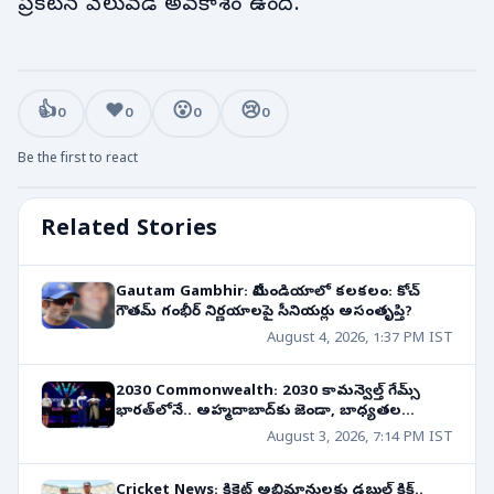
ప్రకటన వెలువడే అవకాశం ఉంది.
👍
❤️
😮
😢
0
0
0
0
Be the first to react
Related Stories
Gautam Gambhir: టీమిండియాలో కలకలం: కోచ్
గౌతమ్ గంభీర్ నిర్ణయాలపై సీనియర్లు అసంతృప్తి?
August 4, 2026, 1:37 PM IST
2030 Commonwealth: 2030 కామన్వెల్త్ గేమ్స్
భారత్‌లోనే.. అహ్మదాబాద్‌కు జెండా, బాధ్యతల
అప్పగింత!
August 3, 2026, 7:14 PM IST
Cricket News: క్రికెట్ అభిమానులకు డబుల్ కిక్..