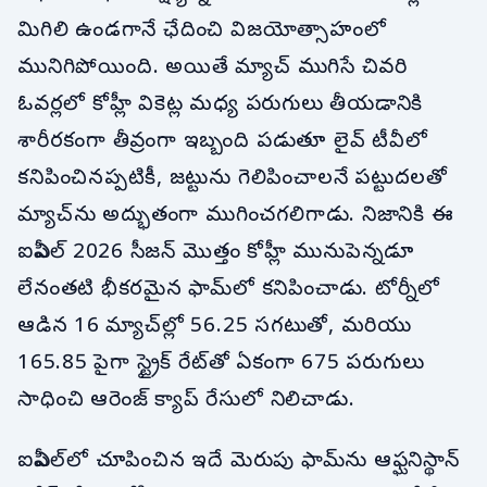
మిగిలి ఉండగానే ఛేదించి విజయోత్సాహంలో
మునిగిపోయింది. అయితే మ్యాచ్ ముగిసే చివరి
ఓవర్లలో కోహ్లీ వికెట్ల మధ్య పరుగులు తీయడానికి
శారీరకంగా తీవ్రంగా ఇబ్బంది పడుతూ లైవ్ టీవీలో
కనిపించినప్పటికీ, జట్టును గెలిపించాలనే పట్టుదలతో
మ్యాచ్‌ను అద్భుతంగా ముగించగలిగాడు. నిజానికి ఈ
ఐపీఎల్ 2026 సీజన్ మొత్తం కోహ్లీ మునుపెన్నడూ
లేనంతటి భీకరమైన ఫామ్‌లో కనిపించాడు. టోర్నీలో
ఆడిన 16 మ్యాచ్‌ల్లో 56.25 సగటుతో, మరియు
165.85 పైగా స్ట్రైక్ రేట్‌తో ఏకంగా 675 పరుగులు
సాధించి ఆరెంజ్ క్యాప్ రేసులో నిలిచాడు.
ఐపీఎల్‌లో చూపించిన ఇదే మెరుపు ఫామ్‌ను ఆఫ్ఘనిస్థాన్