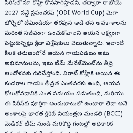
సిరీస్‌లోనూ కోహ్లీ కొనసాగిస్తాడని, తద్వారా రాబోయే
2027 వన్డే ప్రపంచకప్ (ODI World Cup) మెగా
టోర్నీలో టీమిండియా తరఫున ఆడే తన అవకాశాలను
మరింత సజీవంగా ఉంచుకోవాలని ఆయన లక్ష్యంగా
పెట్టుకున్నట్లు క్రీడా విశ్లేషకులు చెబుతున్నారు. ఇలాంటి
కీలక తరుణంలోనే ఆయన గాయపడటం అటు
అభిమానులను, ఇటు టీమ్ మేనేజ్‌మెంట్‌ను తీవ్ర
ఆందోళనకు గురిచేస్తోంది. విరాట్ కోహ్లీకి అయిన ఈ
కండరాల గాయం తీవ్రత ఎంతవరకు ఉంది, ఆయన
కోలుకోవడానికి ఎంత సమయం పడుతుంది, మరియు
ఈ సిరీస్‌కు పూర్తిగా అందుబాటులో ఉంటారా లేదా అనే
అంశాలపై భారత క్రికెట్ నియంత్రణ మండలి (BCCI)
మెడికల్ టీమ్ నుండి మరికొద్ది గంటల్లో అధికారిక