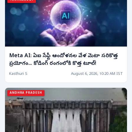
TECHNOLOGY
Meta AI: ఏఐ సేఫ్టీ ఆందోళనల వేళ మెటా సరికొత్త
ప్రయోగం... కోడింగ్ రంగంలోకి కొత్త టూల్!
Kasthuri S
August 6, 2026, 10:20 AM IST
ANDHRA PRADESH