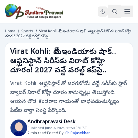
Home
/
Sports
/
Virat Kohli: టీమ్‌ఇండియాకు షాక్.. ఆఫ్ఘనిస్థాన్‌ సిరీస్‌కు విరాట్ కోహ్లీ
దూరం! 2027 వన్డే వరల్డ్ కప్‌పై..
Virat Kohli: టీమ్‌ఇండియాకు షాక్..
ఆఫ్ఘనిస్థాన్‌ సిరీస్‌కు విరాట్ కోహ్లీ
దూరం! 2027 వన్డే వరల్డ్ కప్‌పై..
Virat Kohli: ఆఫ్ఘనిస్థాన్‌తో జరగబోయే వన్డే సిరీస్‌కు స్టార్
బ్యాటర్ విరాట్ కోహ్లీ దూరం కానున్నట్లు తెలుస్తోంది.
ఆయన తొడ కండరాల గాయంతో బాధపడుతున్నట్లు
పీటీఐ వార్తా సంస్థ పేర్కొంది.
Andhrapravasi Desk
Published June 4, 2026, 12:50 PM IST
2 min read
·
Edited By:
Ch Rajasekhar