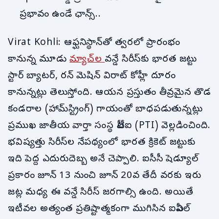
ప్రభావం ఉండే ఛాన్స్..
Virat Kohli: ఆఫ్ఘనిస్థాన్‌తో త్వరలో ప్రారంభం
కానున్న మూడు
మ్యాచ్‌ల
వన్డే సిరీస్‌కు భారత జట్టు
స్టార్ బ్యాటర్, రన్ మెషిన్ విరాట్ కోహ్లీ దూరం
కానున్నట్లు తెలుస్తోంది. ఆయన ప్రస్తుతం తీవ్రమైన తొడ
కండరాల (హామ్‌స్ట్రింగ్) గాయంతో బాధపడుతున్నట్లు
ప్రముఖ జాతీయ వార్తా సంస్థ పీటీఐ (PTI) వెల్లడించింది.
భవిష్యత్తు సిరీస్‌ల నేపథ్యంలో భారత క్రికెట్ జట్టుకు
ఇది పెద్ద ఎదురుదెబ్బ అనే చెప్పాలి. ఐసీసీ షెడ్యూల్
ప్రకారం జూన్ 13 నుంచి జూన్ 20వ తేదీ వరకు ఇరు
జట్ల మధ్య ఈ వన్డే సిరీస్ జరగాల్సి ఉంది. అయితే
ఇటీవల అత్యంత ప్రతిష్టాత్మకంగా ముగిసిన ఐపీఎల్