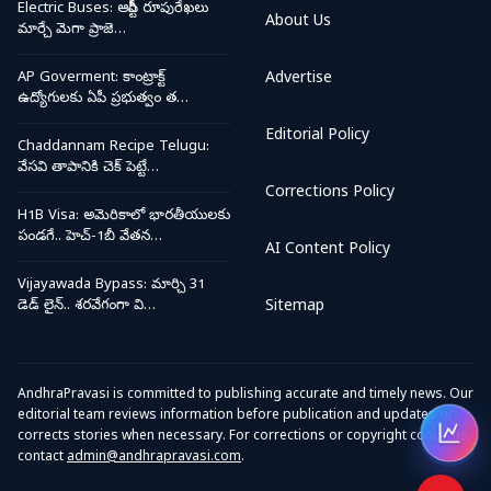
Electric Buses: ఆర్టీసీ రూపురేఖలు
About Us
మార్చే మెగా ప్రాజె…
AP Goverment: కాంట్రాక్ట్
Advertise
ఉద్యోగులకు ఏపీ ప్రభుత్వం త…
Editorial Policy
Chaddannam Recipe Telugu:
వేసవి తాపానికి చెక్ పెట్టే…
Corrections Policy
H1B Visa: అమెరికాలో భారతీయులకు
పండగే.. హెచ్-1బీ వేతన…
AI Content Policy
Vijayawada Bypass: మార్చి 31
డెడ్ లైన్.. శరవేగంగా వి…
Sitemap
AndhraPravasi is committed to publishing accurate and timely news. Our
editorial team reviews information before publication and updates or
corrects stories when necessary. For corrections or copyright concerns,
Open
contact
admin@andhrapravasi.com
.