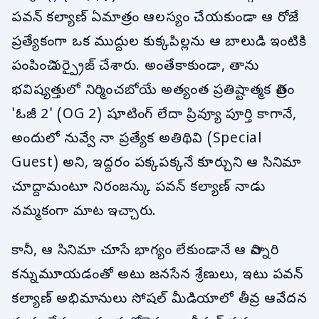
పవన్ కల్యాణ్ ఏమాత్రం ఆలస్యం చేయకుండా ఆ రోజే
ప్రత్యేకంగా ఒక ముద్దుల కుక్కపిల్లను ఆ బాలుడి ఇంటికి
పంపించి సర్ప్రైజ్ చేశారు. అంతేకాకుండా, తాను
భవిష్యత్తులో నిర్మించబోయే అత్యంత ప్రతిష్టాత్మక చిత్రం
'ఓజీ 2' (OG 2) షూటింగ్ లేదా ప్రివ్యూ పూర్తి కాగానే,
అందులో నువ్వే నా ప్రత్యేక అతిథివి (Special
Guest) అని, ఇద్దరం పక్కపక్కనే కూర్చుని ఆ సినిమా
చూద్దామంటూ నిరంజన్కు పవన్ కల్యాణ్ నాడు
నమ్మకంగా మాట ఇచ్చారు.
కానీ, ఆ సినిమా చూసే భాగ్యం లేకుండానే ఆ చిన్నారి
కన్నుమూయడంతో అటు జనసేన శ్రేణులు, ఇటు పవన్
కల్యాణ్ అభిమానులు సోషల్ మీడియాలో తీవ్ర ఆవేదన