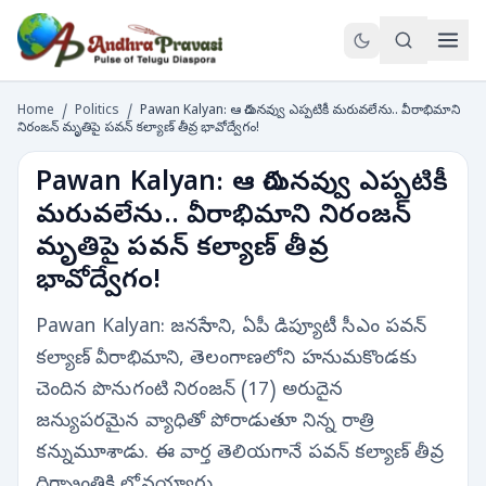
Home
/
Politics
/
Pawan Kalyan: ఆ చిరునవ్వు ఎప్పటికీ మరువలేను.. వీరాభిమాని
నిరంజన్ మృతిపై పవన్ కల్యాణ్ తీవ్ర భావోద్వేగం!
Pawan Kalyan: ఆ చిరునవ్వు ఎప్పటికీ
మరువలేను.. వీరాభిమాని నిరంజన్
మృతిపై పవన్ కల్యాణ్ తీవ్ర
భావోద్వేగం!
Pawan Kalyan: జనసేనాని, ఏపీ డిప్యూటీ సీఎం పవన్
కల్యాణ్ వీరాభిమాని, తెలంగాణలోని హనుమకొండకు
చెందిన పొనుగంటి నిరంజన్ (17) అరుదైన
జన్యుపరమైన వ్యాధితో పోరాడుతూ నిన్న రాత్రి
కన్నుమూశాడు. ఈ వార్త తెలియగానే పవన్ కల్యాణ్ తీవ్ర
దిగ్భ్రాంతికి లోనయ్యారు.