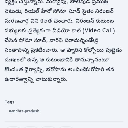
వ్యక్తం చేస్తున్నారు. మరోవైపు, బాలీవుడ్ ప్రముఖ
నటుడు, రియల్ హీరో సోనూ సూద్ సైతం నిరంజన్
మరణవార్త విని కలత చెందారు. నిరంజన్ కుటుంబ
సభ్యులకు ప్రత్యేకంగా వీడియో కాల్ (Video Call)
చేసిన సోనూ సూద్, వారిని పరామర్శించి తీవ్ర
సంతాపాన్ని ప్రకటించారు. ఆ చిన్నారిని కోల్పోయి పుట్టెడు
దుఃఖంలో ఉన్న ఆ కుటుంబానికి తానున్నానంటూ
కొండంత ధైర్యాన్ని, భరోసాను అందించి మరోసారి తన
ఉదారత్వాన్ని చాటుకున్నారు.
Tags
#andhra-pradesh