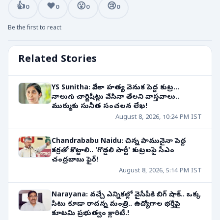
👍
❤️
😮
😢
0
0
0
0
Be the first to react
Related Stories
YS Sunitha: వివేకా హత్య వెనుక పెద్ద కుట్ర...
నాలుగు చార్జిషీట్లు వేసినా తేలని వాస్తవాలు..
ముర్ముకు సునీత సంచలన లేఖ!
August 8, 2026, 10:24 PM IST
Chandrababu Naidu: చిన్న పామునైనా పెద్ద
కర్రతో కొట్టాలి.. 'గొడ్డలి పార్టీ' కుట్రలపై సీఎం
చంద్రబాబు ఫైర్!
August 8, 2026, 5:14 PM IST
Narayana: వచ్చే ఎన్నికల్లో వైసీపీకి బిగ్ షాక్.. ఒక్క
సీటు కూడా రాదన్న మంత్రి.. ఉద్యోగాల భర్తీపై
కూటమి ప్రభుత్వం క్లారిటీ.!