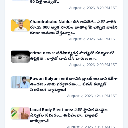
90 ఏళ్ల అవ్వతో..
August 7, 2026, 8:29 PM IST
Chandrababu Naidu: బిగ్ అప్‌డేట్.. ఏపీలో వారికి
రూ.25,000 ఆర్థిక సాయం ఖాతాల్లోకి! చెప్పని వాటిని
కూడా అమలు చేస్తున్నాం..
August 7, 2026, 6:43 PM IST
crime news: టీడీపీ కార్యకర్త హత్యతో కర్నూలులో
ఉద్రిక్తత.. రాళ్లతో దాడి చేసి దారుణంగా..
August 7, 2026, 2:00 PM IST
Pawan Kalyan: ఆ రంగానికి బ్రాండ్ అంబాసిడర్‌గా
ఉండటం నాకు గర్వకారణం... పవన్ కల్యాణ్
సంచలన వ్యాఖ్యలు!
August 7, 2026, 12:51 PM IST
Local Body Elections: ఏపీలో స్థానిక సంస్థల
ఎన్నికల సమరం... ఈవీఎంలా.. బ్యాలెట్
బాక్సులా..!!
August 7, 2026, 10:51 AM IST