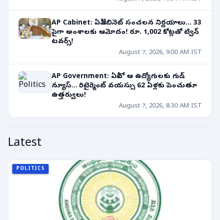
AP Cabinet: ఏపీ కేబినెట్ సంచలన నిర్ణయాలు... 33
పైగా అంశాలకు ఆమోదం! రూ. 1,002 కోట్లతో ట్విన్
టవర్స్!
August 7, 2026, 9:00 AM IST
AP Government: ఏపీలో ఆ ఉద్యోగులకు గుడ్
న్యూస్... రిటైర్మెంట్ వయస్సు 62 ఏళ్లకు పెంచుతూ
ఉత్తర్వులు!
August 7, 2026, 8:30 AM IST
Latest
POLITICS