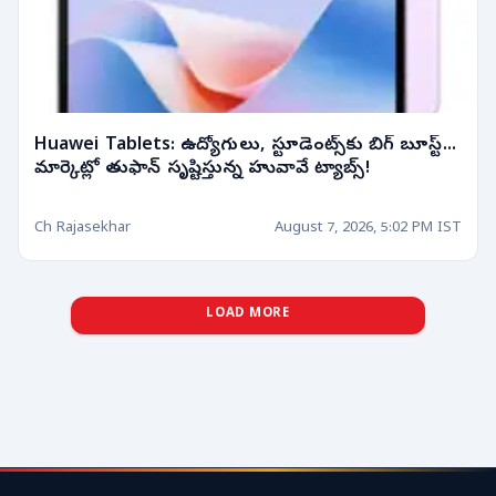
Huawei Tablets: ఉద్యోగులు, స్టూడెంట్స్‌కు బిగ్ బూస్ట్...
మార్కెట్లో తుఫాన్ సృష్టిస్తున్న హువావే ట్యాబ్స్!
Ch Rajasekhar
August 7, 2026, 5:02 PM IST
LOAD MORE