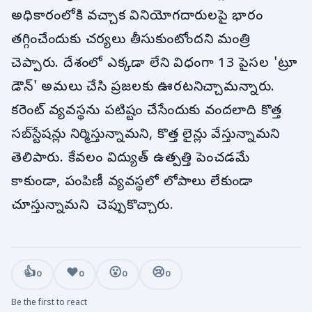
అధికారంలోకి వచ్చాక వినియోగదారులపై భారం
తగ్గించేందుకు చర్యలు తీసుకుంటోందని మంత్రి
చెప్పారు. దేశంలో ఎక్కడా లేని విధంగా 13 పైసల 'ట్రూ
డౌన్' అమలు చేసి ప్రజలకు ఊరటనిచ్చామన్నారు.
కరెంట్ వ్యవస్థను పటిష్టం చేసేందుకు వందలాది కొత్త
సబ్‌స్టేషన్లు నిర్మిస్తున్నామని, కొత్త లైన్లు వేస్తున్నామని
తెలిపారు. కేవలం విద్యుత్ ఉత్పత్తి పెంచడమే
కాకుండా, పంపిణీ వ్యవస్థలో లోపాలు లేకుండా
చూస్తున్నామని చెప్పుకొచ్చారు.
👍
❤️
😮
😢
0
0
0
0
Be the first to react