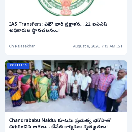
IAS Transfers: ఏపీలో భారీ ప్రక్షాళన... 22 ఐఏఎస్
అధికారుల స్థానచలనం..!
Ch Rajasekhar
August 8, 2026, 7:15 AM IST
POLITICS
Chandrababu Naidu: కూటమి ప్రభుత్వ భరోసాతో
చిగురించిన ఆశలు... చేనేత కార్మికుల కృతజ్ఞతలు!