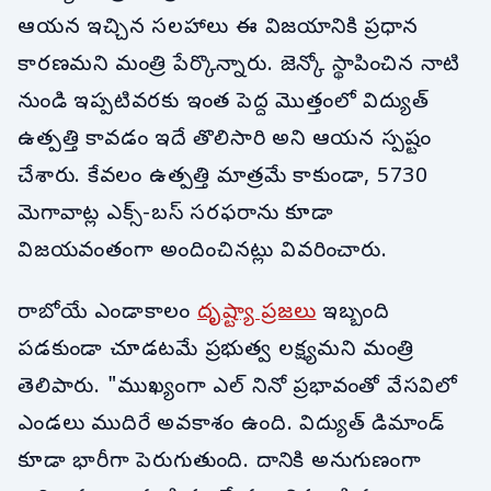
ఆయన ఇచ్చిన సలహాలు ఈ విజయానికి ప్రధాన
కారణమని మంత్రి పేర్కొన్నారు. జెన్కో స్థాపించిన నాటి
నుండి ఇప్పటివరకు ఇంత పెద్ద మొత్తంలో విద్యుత్
ఉత్పత్తి కావడం ఇదే తొలిసారి అని ఆయన స్పష్టం
చేశారు. కేవలం ఉత్పత్తి మాత్రమే కాకుండా, 5730
మెగావాట్ల ఎక్స్-బస్ సరఫరాను కూడా
విజయవంతంగా అందించినట్లు వివరించారు.
రాబోయే ఎండాకాలం
దృష్ట్యా ప్రజలు
ఇబ్బంది
పడకుండా చూడటమే ప్రభుత్వ లక్ష్యమని మంత్రి
తెలిపారు. "ముఖ్యంగా ఎల్ నినో ప్రభావంతో వేసవిలో
ఎండలు ముదిరే అవకాశం ఉంది. విద్యుత్ డిమాండ్
కూడా భారీగా పెరుగుతుంది. దానికి అనుగుణంగా