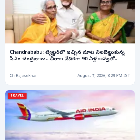
Chandrababu: ట్విట్టర్‌లో ఇచ్చిన మాట నిలబెట్టుకున్న
సీఎం చంద్రబాబు.. చీరాల వేదికగా 90 ఏళ్ల అవ్వతో..
Ch Rajasekhar
August 7, 2026, 8:29 PM IST
TRAVEL