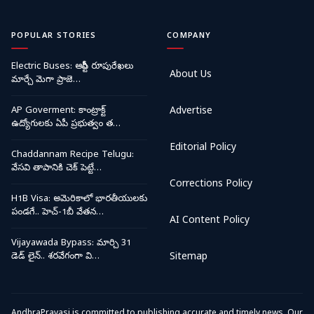
POPULAR STORIES
COMPANY
Electric Buses: ఆర్టీసీ రూపురేఖలు
About Us
మార్చే మెగా ప్రాజె…
AP Goverment: కాంట్రాక్ట్
Advertise
ఉద్యోగులకు ఏపీ ప్రభుత్వం త…
Editorial Policy
Chaddannam Recipe Telugu:
వేసవి తాపానికి చెక్ పెట్టే…
Corrections Policy
H1B Visa: అమెరికాలో భారతీయులకు
పండగే.. హెచ్-1బీ వేతన…
AI Content Policy
Vijayawada Bypass: మార్చి 31
డెడ్ లైన్.. శరవేగంగా వి…
Sitemap