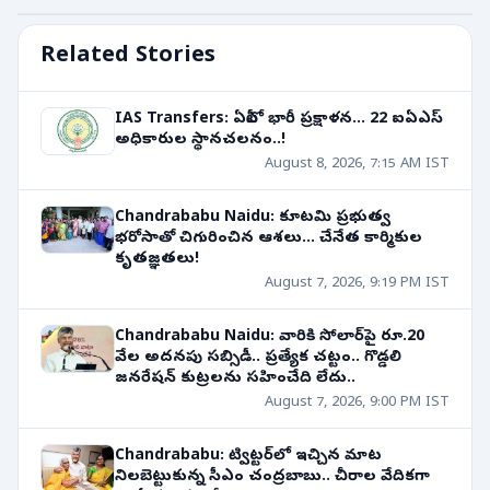
Related Stories
IAS Transfers: ఏపీలో భారీ ప్రక్షాళన... 22 ఐఏఎస్
అధికారుల స్థానచలనం..!
August 8, 2026, 7:15 AM IST
Chandrababu Naidu: కూటమి ప్రభుత్వ
భరోసాతో చిగురించిన ఆశలు... చేనేత కార్మికుల
కృతజ్ఞతలు!
August 7, 2026, 9:19 PM IST
Chandrababu Naidu: వారికి సోలార్‌పై రూ.20
వేల అదనపు సబ్సిడీ.. ప్రత్యేక చట్టం.. గొడ్డలి
జనరేషన్ కుట్రలను సహించేది లేదు..
August 7, 2026, 9:00 PM IST
Chandrababu: ట్విట్టర్‌లో ఇచ్చిన మాట
నిలబెట్టుకున్న సీఎం చంద్రబాబు.. చీరాల వేదికగా