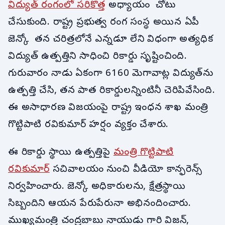
విద్యుత్ రంగంలో సరికొత్త
అధ్యాయం చోటు
చేసుకుంది. రాష్ట్ర ప్రభుత్వ రంగ సంస్థ అయిన ఏపీ
జెన్కో తన చరిత్రలోనే ఎన్నడూ లేని విధంగా అత్యధిక
విద్యుత్ ఉత్పత్తిని సాధించి రికార్డు సృష్టించింది.
గురువారం నాడు ఏకంగా 6160 మెగావాట్ల విద్యుత్‌ను
ఉత్పత్తి చేసి, తన పాత రికార్డులన్నింటినీ చెరిపివేసింది.
ఈ అసాధారణ విజయంపై రాష్ట్ర ఇంధన శాఖ మంత్రి
గొట్టిపాటి రవికుమార్ హర్షం వ్యక్తం చేశారు.
ఈ రికార్డు స్థాయి ఉత్పత్తిపై
మంత్రి గొట్టిపాటి
రవికుమార్
సచివాలయం నుంచి వీడియో కాన్ఫరెన్స్
నిర్వహించారు. జెన్కో అధికారులను, క్షేత్రస్థాయి
సిబ్బందిని ఆయన పేరుపేరునా అభినందించారు.
ముఖ్యమంత్రి చంద్రబాబు నాయుడు గారి విజన్,