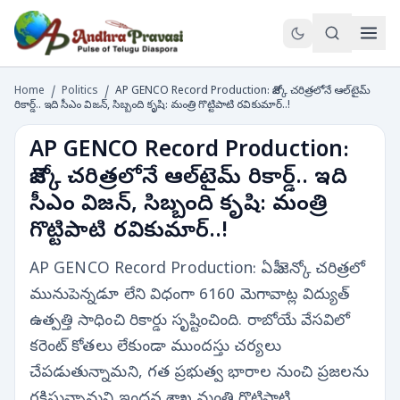
Home
/
Politics
/
AP GENCO Record Production: జెన్కో చరిత్రలోనే ఆల్‌టైమ్
రికార్డ్.. ఇది సీఎం విజన్, సిబ్బంది కృషి: మంత్రి గొట్టిపాటి రవికుమార్..!
AP GENCO Record Production:
జెన్కో చరిత్రలోనే ఆల్‌టైమ్ రికార్డ్.. ఇది
సీఎం విజన్, సిబ్బంది కృషి: మంత్రి
గొట్టిపాటి రవికుమార్..!
AP GENCO Record Production: ఏపీ జెన్కో చరిత్రలో
మునుపెన్నడూ లేని విధంగా 6160 మెగావాట్ల విద్యుత్
ఉత్పత్తి సాధించి రికార్డు సృష్టించింది. రాబోయే వేసవిలో
కరెంట్ కోతలు లేకుండా ముందస్తు చర్యలు
చేపడుతున్నామని, గత ప్రభుత్వ భారాల నుంచి ప్రజలను
రక్షిస్తున్నామని ఇంధన శాఖ మంత్రి గొట్టిపాటి…