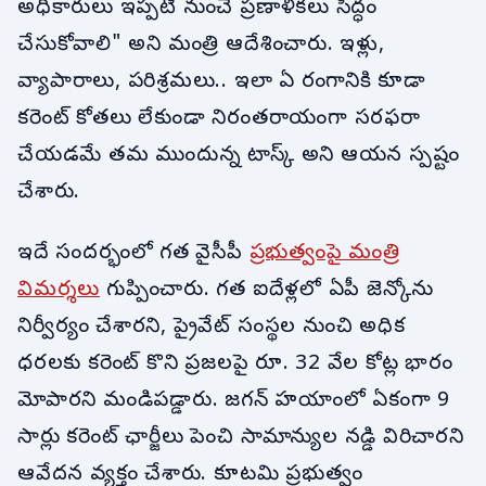
అధికారులు ఇప్పటి నుంచే ప్రణాళికలు సిద్ధం
చేసుకోవాలి" అని మంత్రి ఆదేశించారు. ఇళ్లు,
వ్యాపారాలు, పరిశ్రమలు.. ఇలా ఏ రంగానికి కూడా
కరెంట్ కోతలు లేకుండా నిరంతరాయంగా సరఫరా
చేయడమే తమ ముందున్న టాస్క్ అని ఆయన స్పష్టం
చేశారు.
ఇదే సందర్భంలో గత వైసీపీ
ప్రభుత్వంపై మంత్రి
విమర్శలు
గుప్పించారు. గత ఐదేళ్లలో ఏపీ జెన్కోను
నిర్వీర్యం చేశారని, ప్రైవేట్ సంస్థల నుంచి అధిక
ధరలకు కరెంట్ కొని ప్రజలపై రూ. 32 వేల కోట్ల భారం
మోపారని మండిపడ్డారు. జగన్ హయాంలో ఏకంగా 9
సార్లు కరెంట్ ఛార్జీలు పెంచి సామాన్యుల నడ్డి విరిచారని
ఆవేదన వ్యక్తం చేశారు. కూటమి ప్రభుత్వం