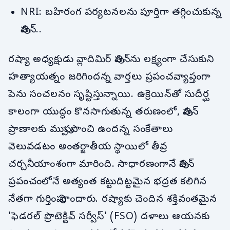
NRI: బహిరంగ పర్యటనలను పూర్తిగా తగ్గించుకున్న
పుతిన్..
రష్యా అధ్యక్షుడు వ్లాదిమిర్ పుతిన్‌ను లక్ష్యంగా చేసుకుని
హత్యాయత్నం జరిగిందన్న వార్తలు ప్రపంచవ్యాప్తంగా
పెను సంచలనం సృష్టిస్తున్నాయి. ఉక్రెయిన్‌తో సుదీర్ఘ
కాలంగా యుద్ధం కొనసాగుతున్న తరుణంలో, పుతిన్
ప్రాణాలకు ముప్పు పొంచి ఉందన్న సంకేతాలు
వెలువడటం అంతర్జాతీయ స్థాయిలో తీవ్ర
చర్చనీయాంశంగా మారింది. సాధారణంగానే పుతిన్
ప్రపంచంలోనే అత్యంత కట్టుదిట్టమైన భద్రత కలిగిన
నేతగా గుర్తింపు పొందారు. రష్యాకు చెందిన శక్తివంతమైన
'ఫెడరల్ ప్రొటెక్టివ్ సర్వీస్' (FSO) దళాలు ఆయనకు