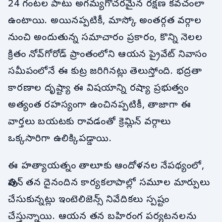
24 గంటల పాటు అగమ్యగోచరమైన రక్షణ కవచంలా
ఉంటాయి. అయినప్పటికీ, మాస్కో అంతర్గత వర్గాల
నుంచి అందుతున్న సమాచారం ప్రకారం, కొన్ని నెలల
క్రితం నోవ్‌గోరోడ్ ప్రాంతంలోని ఆయన ప్రైవేట్ నివాసం
సమీపంలోనే ఈ కుట్ర జరిగినట్లు తెలుస్తోంది. భద్రతా
కారణాల దృష్ట్యా ఈ విషయాన్ని రష్యా ప్రభుత్వం
అత్యంత రహస్యంగా ఉంచినప్పటికీ, తాజాగా ఈ
వార్తలు బయటకు రావడంతో క్రెమ్లిన్ వర్గాలు
ఒక్కసారిగా ఉలిక్కిపడ్డాయి.
ఈ హత్యాయత్నం తాలూకు ఆందోళనల నేపథ్యంలో,
పుతిన్ తన దైనందిన కార్యకలాపాల్లో సమూల మార్పులు
చేసుకున్నట్లు ఇంటెలిజెన్స్ నివేదికలు స్పష్టం
చేస్తున్నాయి. ఆయన తన బహిరంగ పర్యటనలను