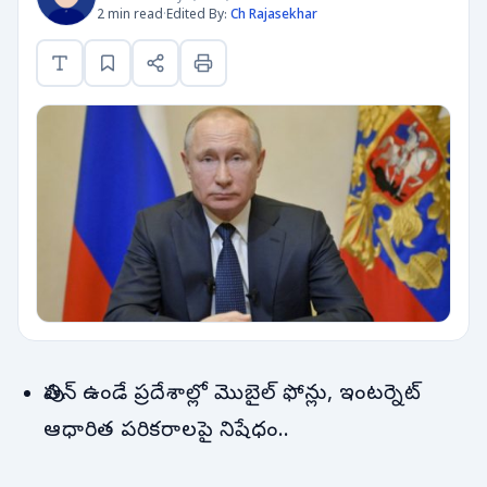
2 min read
·
Edited By:
Ch Rajasekhar
పుతిన్ ఉండే ప్రదేశాల్లో మొబైల్ ఫోన్లు, ఇంటర్నెట్
ఆధారిత పరికరాలపై నిషేధం..