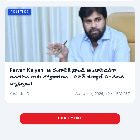
POLITICS
Pawan Kalyan: ఆ రంగానికి బ్రాండ్ అంబాసిడర్‌గా
ఉండటం నాకు గర్వకారణం... పవన్ కల్యాణ్ సంచలన
వ్యాఖ్యలు!
Yoshitha D
August 7, 2026, 12:51 PM IST
LOAD MORE