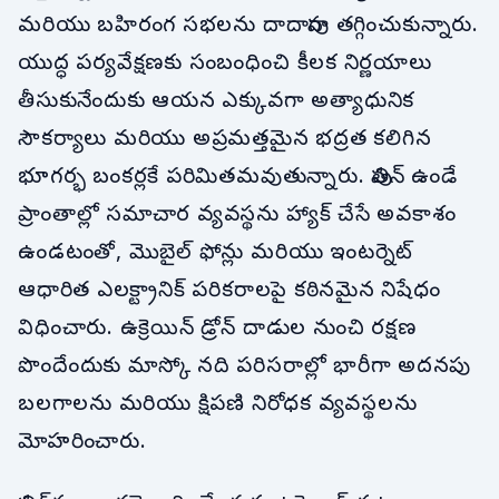
మరియు బహిరంగ సభలను దాదాపుగా తగ్గించుకున్నారు.
యుద్ధ పర్యవేక్షణకు సంబంధించి కీలక నిర్ణయాలు
తీసుకునేందుకు ఆయన ఎక్కువగా అత్యాధునిక
సౌకర్యాలు మరియు అప్రమత్తమైన భద్రత కలిగిన
భూగర్భ బంకర్లకే పరిమితమవుతున్నారు. పుతిన్ ఉండే
ప్రాంతాల్లో సమాచార వ్యవస్థను హ్యాక్ చేసే అవకాశం
ఉండటంతో, మొబైల్ ఫోన్లు మరియు ఇంటర్నెట్
ఆధారిత ఎలక్ట్రానిక్ పరికరాలపై కఠినమైన నిషేధం
విధించారు. ఉక్రెయిన్ డ్రోన్ దాడుల నుంచి రక్షణ
పొందేందుకు మాస్కో నది పరిసరాల్లో భారీగా అదనపు
బలగాలను మరియు క్షిపణి నిరోధక వ్యవస్థలను
మోహరించారు.