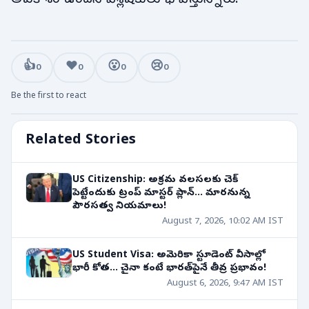
👍
❤️
😮
😢
0
0
0
0
Be the first to react
Related Stories
US Citizenship: అక్రమ వలసలకు చెక్
పెట్టేందుకు ట్రంప్ మాస్టర్ ప్లాన్... మారనున్న
పౌరసత్వ నియమాలు!
August 7, 2026, 10:02 AM IST
US Student Visa: అమెరికా స్టూడెంట్ వీసాల్లో
భారీ కోత... చైనా కంటే భారత్‌పైనే తీవ్ర ప్రభావం!
August 6, 2026, 9:47 AM IST