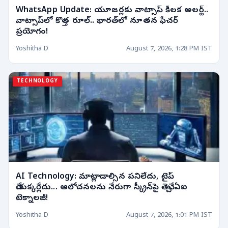
WhatsApp Update: యూజర్లకు వాట్సాప్ కీలక అలర్ట్..
వాట్సాప్‌లో కొత్త రూల్‌.. భారత్‌లో నూతన ఫీచర్
ప్రయోగం!
Yoshitha D
August 7, 2026, 1:28 PM IST
TECHNOLOGY
AI Technology: మాట్లాడాల్సిన పనిలేదు, టైప్
చేయక్కర్లేదు... ఆలోచనలను నేరుగా స్క్రీన్‌పై తెచ్చే ఏఐ
టెక్నాలజీ!
Yoshitha D
August 7, 2026, 1:01 PM IST