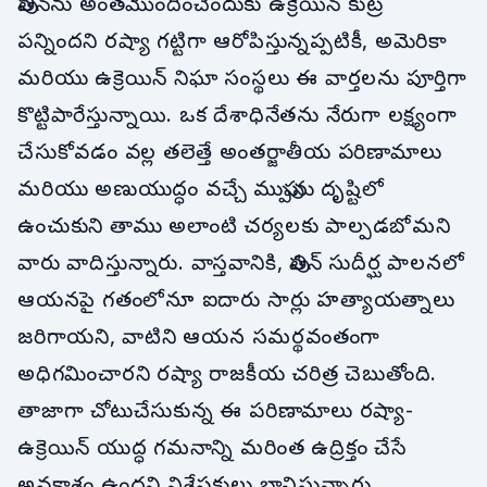
పుతిన్‌ను అంతమొందించేందుకు ఉక్రెయిన్ కుట్ర
పన్నిందని రష్యా గట్టిగా ఆరోపిస్తున్నప్పటికీ, అమెరికా
మరియు ఉక్రెయిన్ నిఘా సంస్థలు ఈ వార్తలను పూర్తిగా
కొట్టిపారేస్తున్నాయి. ఒక దేశాధినేతను నేరుగా లక్ష్యంగా
చేసుకోవడం వల్ల తలెత్తే అంతర్జాతీయ పరిణామాలు
మరియు అణుయుద్ధం వచ్చే ముప్పును దృష్టిలో
ఉంచుకుని తాము అలాంటి చర్యలకు పాల్పడబోమని
వారు వాదిస్తున్నారు. వాస్తవానికి, పుతిన్ సుదీర్ఘ పాలనలో
ఆయనపై గతంలోనూ ఐదారు సార్లు హత్యాయత్నాలు
జరిగాయని, వాటిని ఆయన సమర్థవంతంగా
అధిగమించారని రష్యా రాజకీయ చరిత్ర చెబుతోంది.
తాజాగా చోటుచేసుకున్న ఈ పరిణామాలు రష్యా-
ఉక్రెయిన్ యుద్ధ గమనాన్ని మరింత ఉద్రిక్తం చేసే
అవకాశం ఉందని విశ్లేషకులు భావిస్తున్నారు.