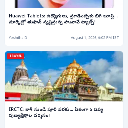
Huawei Tablets: ఉద్యోగులు, స్టూడెంట్స్‌కు బిగ్ బూస్ట్...
మార్కెట్లో తుఫాన్ సృష్టిస్తున్న హువావే ట్యాబ్స్!
Yoshitha D
August 7, 2026, 5:02 PM IST
TRAVEL
IRCTC: కాశీ నుండి పూరీ వరకు... ఏకంగా 5 దివ్య
పుణ్యక్షేత్రాల దర్శనం!