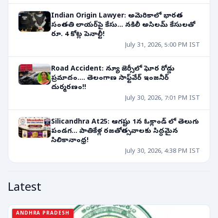
Indian Origin Lawyer: అమెరికాలో భారత
సంతతి లాయర్‌పై కేసు... నకిలీ అసిలమ్ కేసులతో
రూ. 4 కోట్ల పెనాల్టీ!
July 31, 2026, 5:00 PM IST
Road Accident: న్యూ జెర్సీలో ఘోర రోడ్డు
ప్రమాదం.... తెలంగాణ సాఫ్ట్‌వేర్ ఇంజనీర్
దుర్మరణం!!
July 30, 2026, 7:01 PM IST
Silicandhra At25: ఆగష్టు 1న ఓక్లాండ్ లో తెలుగు
పండగ... పాతికేళ్ల రజతోత్సవాలకు సిద్ధమైన
సిలికానాంధ్ర!
July 30, 2026, 4:38 PM IST
Latest
ANDHRA PRADESH