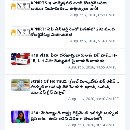
APNRTS ఇంటర్నేషనల్ టూర్ కోఆర్డినేటర్‌గా
ఆయన నియామకం... ఉత్తర్వులు జారీ!
August 5, 2026, 6:51 PM IST
APNRT: ఏపీ ఎన్ఆర్టీ రెండో విడతలో 292 మంది
కోఆర్డినేటర్ల నియామకం!
August 5, 2026, 5:26 PM IST
H1B Visa: వీసా దరఖాస్తుదారులకు బిగ్ షాక్... H-
1B, L-1 వీసా రెన్యువల్ పై బాదుడే బాదుడు!
August 5, 2026, 11:55 AM IST
Strait Of Hormuz: గ్లోబల్ మార్కెట్‌కు బిగ్ రిలీఫ్...
హార్ముజ్ జలసంధి తెరిచేందుకు ఇరాన్, ఒమన్,
యూఎస్ గ్రీన్ సిగ్నల్!
August 5, 2026, 11:16 AM IST
USA: మేరిల్యాండ్ రాష్ట్ర లెఫ్టినెంట్ గవర్నర్ అద్భుత
ప్రసంగం.. ఊహించని విధంగా తెలుగులో!
August 3, 2026, 10:24 AM IST