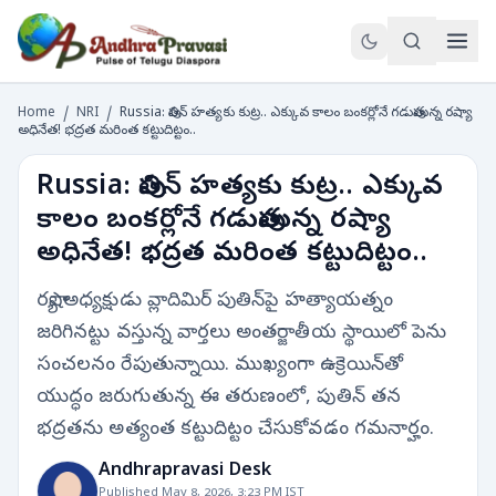
Home
/
NRI
/
Russia: పుతిన్ హత్యకు కుట్ర.. ఎక్కువ కాలం బంకర్లోనే గడుపుతున్న రష్యా
అధినేత! భద్రత మరింత కట్టుదిట్టం..
Russia: పుతిన్ హత్యకు కుట్ర.. ఎక్కువ
కాలం బంకర్లోనే గడుపుతున్న రష్యా
అధినేత! భద్రత మరింత కట్టుదిట్టం..
రష్యా అధ్యక్షుడు వ్లాదిమిర్ పుతిన్‌పై హత్యాయత్నం
జరిగినట్టు వస్తున్న వార్తలు అంతర్జాతీయ స్థాయిలో పెను
సంచలనం రేపుతున్నాయి. ముఖ్యంగా ఉక్రెయిన్‌తో
యుద్ధం జరుగుతున్న ఈ తరుణంలో, పుతిన్ తన
భద్రతను అత్యంత కట్టుదిట్టం చేసుకోవడం గమనార్హం.
Andhrapravasi Desk
Published May 8, 2026, 3:23 PM IST