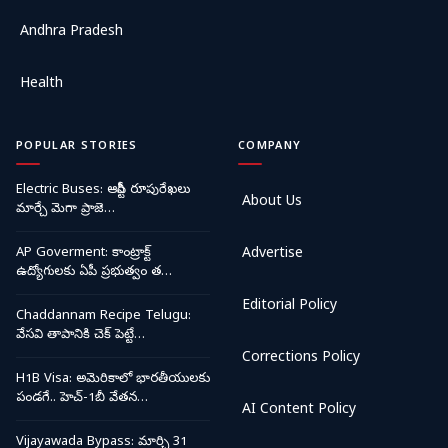
Andhra Pradesh
Health
POPULAR STORIES
COMPANY
Electric Buses: ఆర్టీసీ రూపురేఖలు
About Us
మార్చే మెగా ప్రాజె…
AP Goverment: కాంట్రాక్ట్
Advertise
ఉద్యోగులకు ఏపీ ప్రభుత్వం త…
Editorial Policy
Chaddannam Recipe Telugu:
వేసవి తాపానికి చెక్ పెట్టే…
Corrections Policy
H1B Visa: అమెరికాలో భారతీయులకు
పండగే.. హెచ్-1బీ వేతన…
AI Content Policy
Vijayawada Bypass: మార్చి 31