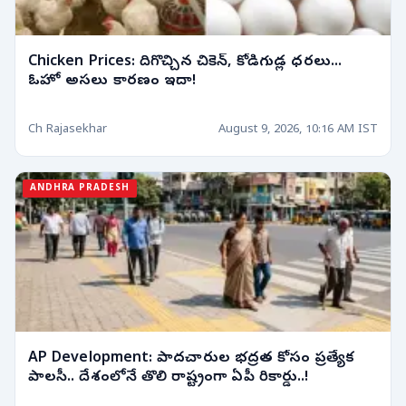
Chicken Prices: దిగొచ్చిన చికెన్, కోడిగుడ్ల ధరలు...
ఓహో అసలు కారణం ఇదా!
Ch Rajasekhar
August 9, 2026, 10:16 AM IST
ANDHRA PRADESH
AP Development: పాదచారుల భద్రత కోసం ప్రత్యేక
పాలసీ.. దేశంలోనే తొలి రాష్ట్రంగా ఏపీ రికార్డు..!