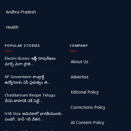
Andhra Pradesh
Health
POPULAR STORIES
COMPANY
Electric Buses: ఆర్టీసీ రూపురేఖలు
About Us
మార్చే మెగా ప్రాజె…
AP Goverment: కాంట్రాక్ట్
Advertise
ఉద్యోగులకు ఏపీ ప్రభుత్వం త…
Editorial Policy
Chaddannam Recipe Telugu:
వేసవి తాపానికి చెక్ పెట్టే…
Corrections Policy
H1B Visa: అమెరికాలో భారతీయులకు
పండగే.. హెచ్-1బీ వేతన…
AI Content Policy