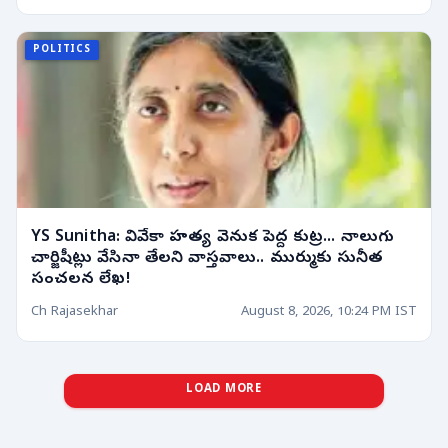
POLITICS
YS Sunitha: వివేకా హత్య వెనుక పెద్ద కుట్ర... నాలుగు
చార్జిషీట్లు వేసినా తేలని వాస్తవాలు.. ముర్ముకు సునీత
సంచలన లేఖ!
Ch Rajasekhar
August 8, 2026, 10:24 PM IST
LOAD MORE