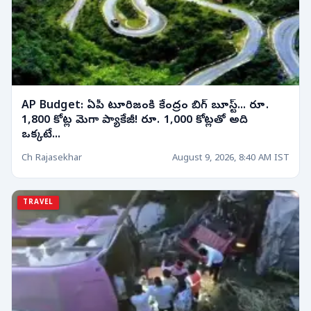
AP Budget: ఏపీ టూరిజంకి కేంద్రం బిగ్ బూస్ట్... రూ.
1,800 కోట్ల మెగా ప్యాకేజీ! రూ. 1,000 కోట్లతో అది
ఒక్కటే...
Ch Rajasekhar
August 9, 2026, 8:40 AM IST
TRAVEL