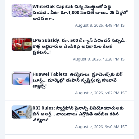
WhiteOak Capital: చిన్న మొత్తంతో పెద్ద
సంపద.. ఏటా రూ.1,000 పెంచితే చాలు.. 25 ఏళ్లలో
అదనంగా..
August 8, 2026, 4:49 PM IST
LPG Subsidy: రూ. 500 కే గ్యాస్ సిలిండర్ సబ్సిడీ..
కొత్త లబ్ధిదారుల ఎంపికపై అధికారుల కీలక
ప్రకటన..!
August 8, 2026, 12:28 PM IST
Huawei Tablets: ఉద్యోగులు, స్టూడెంట్స్‌కు బిగ్
బూస్ట్... మార్కెట్లో తుఫాన్ సృష్టిస్తున్న హువావే
ట్యాబ్స్!
August 7, 2026, 5:02 PM IST
RBI Rules: స్మార్ట్‌ఫోన్ ఫైనాన్స్ వినియోగదారులకు
బిగ్ అలర్ట్... వాయిదాలు ఎగ్గొడితే ఆర్‌బీఐ కఠిన
చర్యలు!
August 7, 2026, 9:50 AM IST