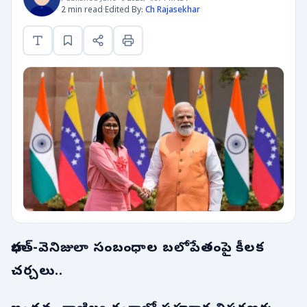
2 min read
·
Edited By:
Ch Rajasekhar
భారత్-వెనిజులా సంబంధాల బలోపేతంపై కీలక
చర్చలు..