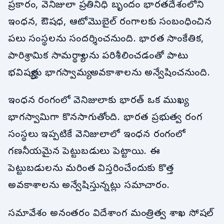
ప్రకారం, వెనిజులా ప్రతినిధి బృందం భారతదేశంలోని
ఇంధన, ఔషధ, ఆటోమొబైల్ రంగాలకు సంబంధించిన
పలు సంస్థలను సందర్శించనుంది. భారత సాంకేతిక,
పారిశ్రామిక సామర్థ్యాలను పరిశీలించడంతో పాటు
భవిష్యత్తు భాగస్వామ్య అవకాశాలను అన్వేషించనుంది.
ఇంధన రంగంలో వెనిజులాకు భారత్ ఒక ముఖ్య
భాగస్వామిగా కొనసాగుతోంది. భారత ప్రభుత్వ రంగ
సంస్థలు ఇప్పటికే వెనిజులాలో ఇంధన రంగంలో
గణనీయమైన పెట్టుబడులు పెట్టాయి. ఈ
పెట్టుబడులను మరింత విస్తరించేందుకు కొత్త
అవకాశాలను అన్వేషిస్తున్నట్లు సమాచారం.
సమావేశం అనంతరం విదేశాంగ మంత్రిత్వ శాఖ సోషల్