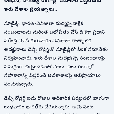
ఇంధన, వాణిజ్య రంగాల్లో సహకార విస్తరణకు
ఇరు దేశాల ప్రయత్నాలు..
న్యూఢిల్లీ: భారత్-వెనిజులా మధ్య ద్వైపాక్షిక
సంబంధాలను మరింత బలోపేతం చేసే దిశగా ప్రధాని
నరేంద్ర మోదీ గురువారం వెనిజులా తాత్కాలిక
అధ్యక్షురాలు డెల్సీ రోడ్రిగ్జ్‌తో న్యూఢిల్లీలో కీలక సమావేశం
నిర్వహించారు. ఇరు దేశాల మధ్య ఉన్న సంబంధాలపై
సమగ్రంగా చర్చించడంతో పాటు, పలు రంగాల్లో
సహకారాన్ని విస్తరించే అవకాశాలపై అభిప్రాయాలు
పంచుకున్నారు.
డెల్సీ రోడ్రిగ్జ్ ఐదు రోజుల అధికారిక పర్యటనలో భాగంగా
బుధవారం భారత్‌కు చేరుకున్నారు. ఆమె వెంట