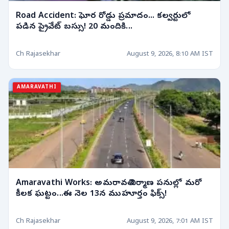
Road Accident: ఘోర రోడ్డు ప్రమాదం... కల్వర్టులో
పడిన ప్రైవేట్ బస్సు! 20 మందికి...
Ch Rajasekhar
August 9, 2026, 8:10 AM IST
AMARAVATHI
Amaravathi Works: అమరావతి నిర్మాణ పనుల్లో మరో
కీలక ఘట్టం...ఈ నెల 13న ముహూర్తం ఫిక్స్!
Ch Rajasekhar
August 9, 2026, 7:01 AM IST