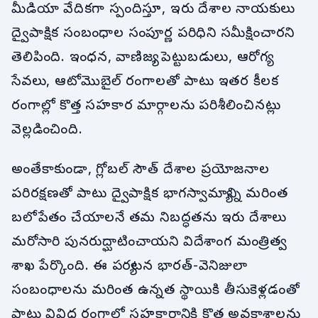
మీడియా వేదికగా స్పందిస్తూ, ఇరు దేశాల నాయకులు
ద్వైపాక్షిక సంబంధాల సంపూర్ణ పరిధిని సమీక్షించారని
తెలిపింది. ఇంధన, వాణిజ్య, పెట్టుబడులు, ఆరోగ్య
సేవలు, ఆటోమొబైల్ రంగాలతో పాటు ఇతర కీలక
రంగాల్లో కొత్త సహకార మార్గాలను పరిశీలించినట్లు
వెల్లడించింది.
అంతేకాకుండా, గ్లోబల్ సౌత్ దేశాల ప్రయోజనాల
పరిరక్షణతో పాటు ద్వైపాక్షిక భాగస్వామ్యాన్ని మరింత
బలోపేతం చేయాలనే తమ నిబద్ధతను ఇరు దేశాలు
మరోసారి పునరుద్ఘాటించాయని విదేశాంగ మంత్రిత్వ
శాఖ పేర్కొంది. ఈ పర్యటన భారత్-వెనిజులా
సంబంధాలను మరింత ఉన్నత స్థాయికి తీసుకెళ్లడంతో
పాటు వివిధ రంగాల్లో సహకారానికి కొత్త అవకాశాలను