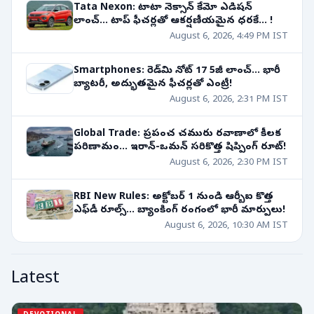
Tata Nexon: టాటా నెక్సాన్ కేమో ఎడిషన్
లాంచ్... టాప్ ఫీచర్లతో ఆకర్షణీయమైన ధరకే... !
August 6, 2026, 4:49 PM IST
Smartphones: రెడ్‌మి నోట్ 17 5జీ లాంచ్... భారీ
బ్యాటరీ, అద్భుతమైన ఫీచర్లతో ఎంట్రీ!
August 6, 2026, 2:31 PM IST
Global Trade: ప్రపంచ చమురు రవాణాలో కీలక
పరిణామం... ఇరాన్-ఒమన్ సరికొత్త షిప్పింగ్ రూట్!
August 6, 2026, 2:30 PM IST
RBI New Rules: అక్టోబర్ 1 నుండి ఆర్బీఐ కొత్త
ఎఫ్‌డీ రూల్స్... బ్యాంకింగ్ రంగంలో భారీ మార్పులు!
August 6, 2026, 10:30 AM IST
Latest