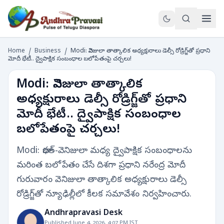
Home
/
Business
/
Modi: వెనిజులా తాత్కాలిక అధ్యక్షురాలు డెల్సీ రోడ్రిగ్జ్‌తో ప్రధాని
మోదీ భేటీ.. ద్వైపాక్షిక సంబంధాల బలోపేతంపై చర్చలు!
Modi: వెనిజులా తాత్కాలిక
అధ్యక్షురాలు డెల్సీ రోడ్రిగ్జ్‌తో ప్రధాని
మోదీ భేటీ.. ద్వైపాక్షిక సంబంధాల
బలోపేతంపై చర్చలు!
Modi: భారత్-వెనిజులా మధ్య ద్వైపాక్షిక సంబంధాలను
మరింత బలోపేతం చేసే దిశగా ప్రధాని నరేంద్ర మోదీ
గురువారం వెనిజులా తాత్కాలిక అధ్యక్షురాలు డెల్సీ
రోడ్రిగ్జ్‌తో న్యూఢిల్లీలో కీలక సమావేశం నిర్వహించారు.
Andhrapravasi Desk
Published June 4, 2026, 4:07 PM IST