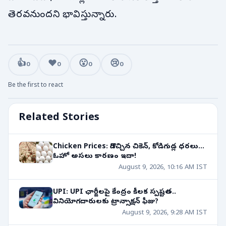
తెరవనుందని భావిస్తున్నారు.
👍
❤️
😮
😢
0
0
0
0
Be the first to react
Related Stories
Chicken Prices: దిగొచ్చిన చికెన్, కోడిగుడ్ల ధరలు...
ఓహో అసలు కారణం ఇదా!
August 9, 2026, 10:16 AM IST
UPI: UPI ఛార్జీలపై కేంద్రం కీలక స్పష్టత..
వినియోగదారులకు ట్రాన్సాక్షన్ ఫీజు?
August 9, 2026, 9:28 AM IST