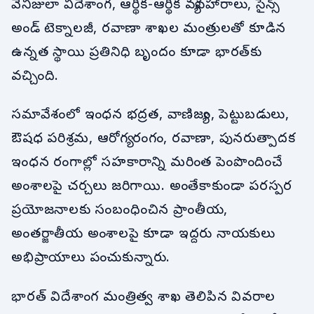
వెనిజులా విదేశాంగ, ఆర్థిక-ఆర్థిక వ్యవహారాలు, సైన్స్
అండ్ టెక్నాలజీ, రవాణా శాఖల మంత్రులతో కూడిన
ఉన్నత స్థాయి ప్రతినిధి బృందం కూడా భారత్‌కు
వచ్చింది.
సమావేశంలో ఇంధన భద్రత, వాణిజ్యం, పెట్టుబడులు,
ఔషధ పరిశ్రమ, ఆరోగ్య రంగం, రవాణా, పునరుత్పాదక
ఇంధన రంగాల్లో సహకారాన్ని మరింత పెంపొందించే
అంశాలపై చర్చలు జరిగాయి. అంతేకాకుండా పరస్పర
ప్రయోజనాలకు సంబంధించిన ప్రాంతీయ,
అంతర్జాతీయ అంశాలపై కూడా ఇద్దరు నాయకులు
అభిప్రాయాలు పంచుకున్నారు.
భారత్ విదేశాంగ మంత్రిత్వ శాఖ తెలిపిన వివరాల