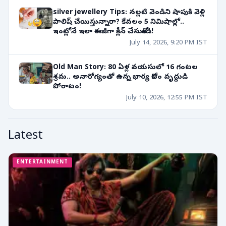
silver jewellery Tips: నల్లటి వెండిని షాపుకి వెళ్లి
పాలిష్ చేయిస్తున్నారా? కేవలం 5 నిమిషాల్లో..
ఇంట్లోనే ఇలా ఈజీగా క్లీన్ చేసుకోండి!
July 14, 2026, 9:20 PM IST
Old Man Story: 80 ఏళ్ల వయసులో 16 గంటల
శ్రమ.. అనారోగ్యంతో ఉన్న భార్య కోసం వృద్ధుడి
పోరాటం!
July 10, 2026, 12:55 PM IST
Latest
ENTERTAINMENT