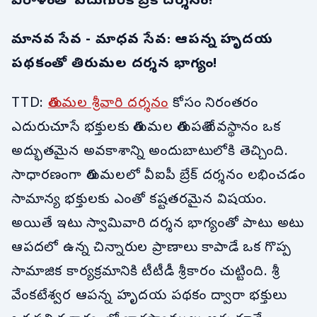
విరాళంతో ఐదుగురికి బ్రేక్ దర్శనం!
మానవ సేవ - మాధవ సేవ: ఆపన్న హృదయ
పథకంతో తిరుమల దర్శన భాగ్యం!
TTD:
తిరుమల శ్రీవారి దర్శనం
కోసం నిరంతరం
ఎదురుచూసే భక్తులకు తిరుమల తిరుపతి దేవస్థానం ఒక
అద్భుతమైన అవకాశాన్ని అందుబాటులోకి తెచ్చింది.
సాధారణంగా తిరుమలలో వీఐపీ బ్రేక్ దర్శనం లభించడం
సామాన్య భక్తులకు ఎంతో కష్టతరమైన విషయం.
అయితే ఇటు స్వామివారి దర్శన భాగ్యంతో పాటు అటు
ఆపదలో ఉన్న చిన్నారుల ప్రాణాలు కాపాడే ఒక గొప్ప
సామాజిక కార్యక్రమానికి టీటీడీ శ్రీకారం చుట్టింది. శ్రీ
వేంకటేశ్వర ఆపన్న హృదయ పథకం ద్వారా భక్తులు