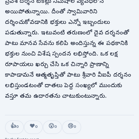
ప్రవేశ దర్శన టికెట్లు నిమిషాల వ్యవధిలోనే
అయిపోతున్నాయి. దీంతో స్వామివారిని
దర్శించుకోవడానికి భక్తులు ఎన్నో ఇబ్బందులు
పడుతున్నారు. ఇటువంటి తరుణంలో దైవ దర్శనంతో
పాటు మానవ సేవను కలిపి అందిస్తున్న ఈ పథకానికి
భక్తుల నుంచి విశేష స్పందన లభిస్తోంది. ఒక లక్ష
రూపాయలు ఖర్చు చేసి ఒక చిన్నారి ప్రాణాన్ని
కాపాడామనే ఆత్మతృప్తితో పాటు శ్రీవారి వీఐపీ దర్శనం
లభిస్తుండటంతో దాతలు పెద్ద సంఖ్యలో ముందుకు
వస్తూ తమ ఉదారతను చాటుకుంటున్నారు.
👍
❤️
😮
😢
0
0
0
0