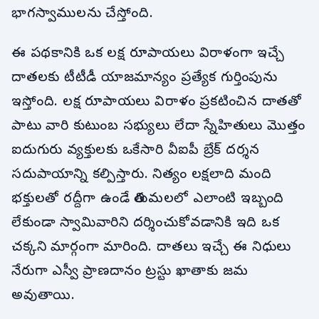
భాగస్వాములను చేస్తోంది.
ఈ పథకానికి ఒక లక్ష రూపాయలు విరాళంగా ఇచ్చే
దాతలకు టీటీడీ యాజమాన్యం ప్రత్యేక గుర్తింపును
ఇస్తోంది. లక్ష రూపాయలు విరాళం ప్రకటించిన దాతతో
పాటు వారి కుటుంబ సభ్యులు లేదా స్నేహితులు మొత్తం
ఐదుగురు వ్యక్తులకు ఒకేసారి వీఐపీ బ్రేక్ దర్శన
సదుపాయాన్ని కల్పిస్తారు. నిత్యం లక్షలాది మంది
భక్తులతో రద్దీగా ఉండే తిరుమలలో ఎలాంటి ఇబ్బంది
లేకుండా స్వామివారిని దర్శించుకోవడానికి ఇది ఒక
చక్కని మార్గంగా మారింది. దాతలు ఇచ్చే ఈ నిధులు
నేరుగా ఎస్వీ ప్రాణదానం ట్రస్టు ఖాతాకు జమ
అవుతాయి.