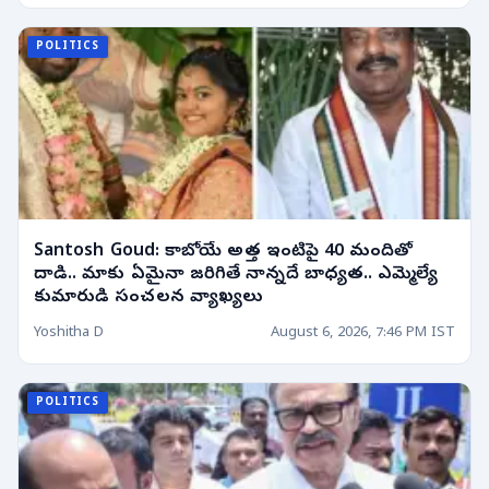
POLITICS
Santosh Goud: కాబోయే అత్త ఇంటిపై 40 మందితో
దాడి.. మాకు ఏమైనా జరిగితే నాన్నదే బాధ్యత.. ఎమ్మెల్యే
కుమారుడి సంచలన వ్యాఖ్యలు
Yoshitha D
August 6, 2026, 7:46 PM IST
POLITICS