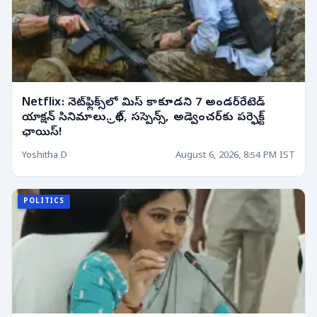
Netflix: నెట్‌ఫ్లిక్స్‌లో మిస్ కాకూడని 7 అండర్‌రేటెడ్
యాక్షన్ సినిమాలు.. థ్రిల్, సస్పెన్స్, అడ్వెంచర్‌కు పర్ఫెక్ట్
ఛాయిస్!
Yoshitha D
August 6, 2026, 8:54 PM IST
POLITICS