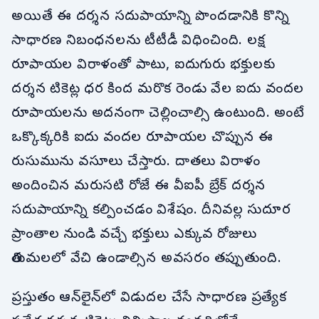
అయితే ఈ దర్శన సదుపాయాన్ని పొందడానికి కొన్ని
సాధారణ నిబంధనలను టీటీడీ విధించింది. లక్ష
రూపాయల విరాళంతో పాటు, ఐదుగురు భక్తులకు
దర్శన టికెట్ల ధర కింద మరొక రెండు వేల ఐదు వందల
రూపాయలను అదనంగా చెల్లించాల్సి ఉంటుంది. అంటే
ఒక్కొక్కరికి ఐదు వందల రూపాయల చొప్పున ఈ
రుసుమును వసూలు చేస్తారు. దాతలు విరాళం
అందించిన మరుసటి రోజే ఈ వీఐపీ బ్రేక్ దర్శన
సదుపాయాన్ని కల్పించడం విశేషం. దీనివల్ల సుదూర
ప్రాంతాల నుండి వచ్చే భక్తులు ఎక్కువ రోజులు
తిరుమలలో వేచి ఉండాల్సిన అవసరం తప్పుతుంది.
ప్రస్తుతం ఆన్‌లైన్‌లో విడుదల చేసే సాధారణ ప్రత్యేక