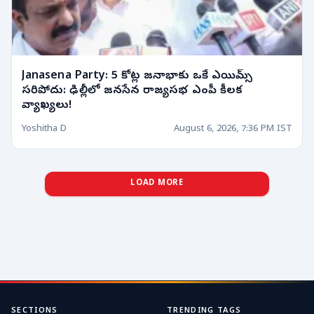
Janasena Party: 5 కోట్ల జనాభాకు ఒకే ఎయిమ్స్
సరిపోదు: ఢిల్లీలో జనసేన రాజ్యసభ ఎంపీ కీలక
వ్యాఖ్యలు!
Yoshitha D
August 6, 2026, 7:36 PM IST
LOAD MORE
SECTIONS
TRENDING TAGS