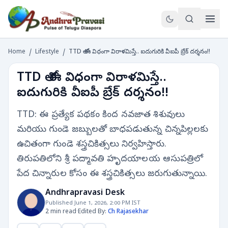
Home
/
Lifestyle
/
TTD లో ఈ విధంగా విరాళమిస్తే.. ఐదుగురికి వీఐపీ బ్రేక్‌ దర్శనం!!
TTD లో ఈ విధంగా విరాళమిస్తే..
ఐదుగురికి వీఐపీ బ్రేక్‌ దర్శనం!!
TTD: ఈ ప్రత్యేక పథకం కింద నవజాత శిశువులు
మరియు గుండె జబ్బులతో బాధపడుతున్న చిన్నపిల్లలకు
ఉచితంగా గుండె శస్త్రచికిత్సలు నిర్వహిస్తారు.
తిరుపతిలోని శ్రీ పద్మావతి హృదయాలయ ఆసుపత్రిలో
పేద చిన్నారుల కోసం ఈ శస్త్రచికిత్సలు జరుగుతున్నాయి.
Andhrapravasi Desk
Published June 1, 2026, 2:00 PM IST
2 min read
·
Edited By:
Ch Rajasekhar