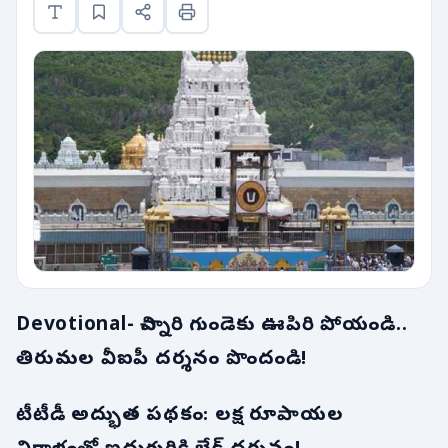
Devotional- చిన్నారి గుండెకు ఊపిరి పోయండి..
తిరుమల వీఐపీ దర్శనం పొందండి!
టీటీడీ అద్భుత పథకం: లక్ష రూపాయల