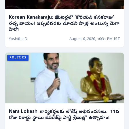
Korean Kanakaraju: థియేటర్లలో 'కొరియన్ కనకరాజు'
రచ్చ ఖాయం! ఇప్పటివరకు చూడని పాత్ర అంటున్న మెగా
హీరో!
Yoshitha D
August 6, 2026, 10:31 PM IST
POLITICS
Nara Lokesh: కార్యకర్తలకు లోకేష్ అభినందనలు.. 11వ
రోజు రికార్డు స్థాయి కవరేజ్‌పై పార్టీ శ్రేణుల్లో ఉత్సాహం!