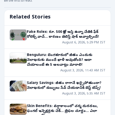
Be the first to react
Related Stories
Fake Rolex: రూ. 500 కోట్ల ఆస్తి ఉన్నా చేతికి ఫేక్
రోలెక్స్ వాచ్... కారణం తెలిస్తే షాక్ అవ్వాల్సిందే!
August 6, 2026, 5:29 PM IST
Benguluru: బెంగళూరులో జీతం ఎందుకు
నెలాఖరుకు ముందే ఖాళీ అవుతోంది? ఆదా
చేయాలంటే ఈ 5 అలవాట్లు మారాలి!
August 3, 2026, 11:43 AM IST
Salary Savings: జీతం రాగానే ఖర్చైపోతుందా?
నెలాఖరులో డబ్బులు సేవ్ చేయడానికి బెస్ట్ టిప్స్!
August 3, 2026, 5:35 AM IST
Skin Benefits: వర్షాకాలంలో చర్మ దురదలు,
ఫంగల్ ఇన్ఫెక్షన్లకు చెక్... త్రిఫల చూర్ణం... ఎలా