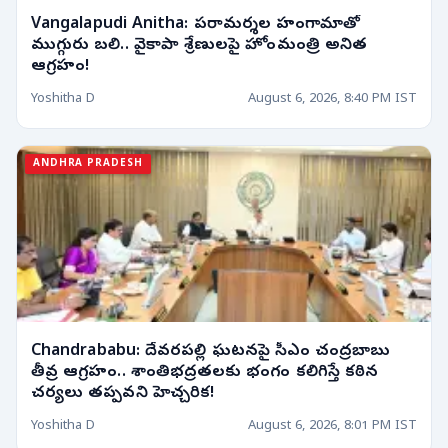
Vangalapudi Anitha: పరామర్శల హంగామాతో
ముగ్గురు బలి.. వైకాపా శ్రేణులపై హోంమంత్రి అనిత
ఆగ్రహం!
Yoshitha D
August 6, 2026, 8:40 PM IST
ANDHRA PRADESH
Chandrababu: దేవరపల్లి ఘటనపై సీఎం చంద్రబాబు
తీవ్ర ఆగ్రహం.. శాంతిభద్రతలకు భంగం కలిగిస్తే కఠిన
చర్యలు తప్పవని హెచ్చరిక!
Yoshitha D
August 6, 2026, 8:01 PM IST