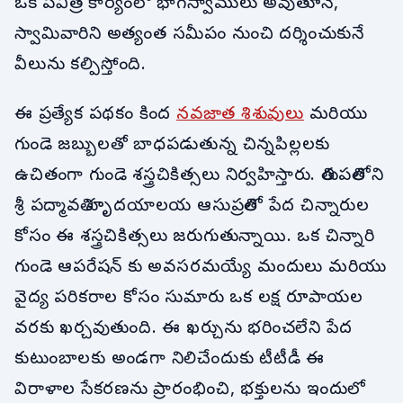
ఒక పవిత్ర కార్యంలో భాగస్వాములు అవుతూనే,
స్వామివారిని అత్యంత సమీపం నుంచి దర్శించుకునే
వీలును కల్పిస్తోంది.
ఈ ప్రత్యేక పథకం కింద
నవజాత శిశువులు
మరియు
గుండె జబ్బులతో బాధపడుతున్న చిన్నపిల్లలకు
ఉచితంగా గుండె శస్త్రచికిత్సలు నిర్వహిస్తారు. తిరుపతిలోని
శ్రీ పద్మావతి హృదయాలయ ఆసుపత్రిలో పేద చిన్నారుల
కోసం ఈ శస్త్రచికిత్సలు జరుగుతున్నాయి. ఒక చిన్నారి
గుండె ఆపరేషన్ కు అవసరమయ్యే మందులు మరియు
వైద్య పరికరాల కోసం సుమారు ఒక లక్ష రూపాయల
వరకు ఖర్చవుతుంది. ఈ ఖర్చును భరించలేని పేద
కుటుంబాలకు అండగా నిలిచేందుకు టీటీడీ ఈ
విరాళాల సేకరణను ప్రారంభించి, భక్తులను ఇందులో