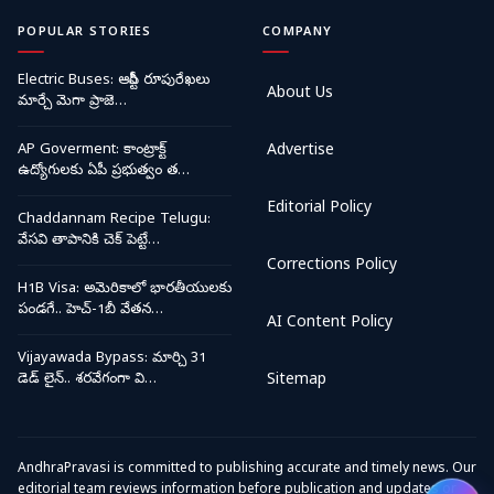
POPULAR STORIES
COMPANY
Electric Buses: ఆర్టీసీ రూపురేఖలు
About Us
మార్చే మెగా ప్రాజె…
AP Goverment: కాంట్రాక్ట్
Advertise
ఉద్యోగులకు ఏపీ ప్రభుత్వం త…
Editorial Policy
Chaddannam Recipe Telugu:
వేసవి తాపానికి చెక్ పెట్టే…
Corrections Policy
H1B Visa: అమెరికాలో భారతీయులకు
పండగే.. హెచ్-1బీ వేతన…
AI Content Policy
Vijayawada Bypass: మార్చి 31
డెడ్ లైన్.. శరవేగంగా వి…
Sitemap
AndhraPravasi is committed to publishing accurate and timely news. Our
editorial team reviews information before publication and updates or