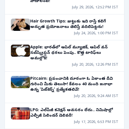
వాడాలంటే!
July 29, 2026, 12:52 PM IST
Hair Growth Tips: జుట్టుకు ఇది రాస్తే కలిగే
అద్భుత ప్రయోజనాలు తెలిస్తే వదిలిపెట్టరు!
July 24, 2026, 1:00 PM IST
Apple: భారత్‌లో ఆపిల్ మ్యూజిక్, ఆపిల్ వన్
సబ్‌స్క్రిప్షన్ ధరలు పెంపు.. కొత్త టారిఫ్‌లు
అమల్లోకి!
July 20, 2026, 12:26 PM IST
Pitcairn: ప్రపంచానికి దూరంగా ఓ ఏకాంత దీవి
గురించి మీకు తెలుసా! కేవలం 40 మంది జనాభా
ఉన్న 'పిట్‌కెర్న్' ప్రత్యేకతలివే!
July 20, 2026, 9:24 AM IST
LPG: ఎల్‌పీజీ కనెక్షన్ అవసరం లేదు.. నిమిషాల్లో
ఎల్పీజీ సిలిండర్ డెలివరీ!
July 17, 2026, 6:53 PM IST