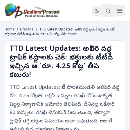
Home
/
Lifestyle
/
TTD Latest Updates: అలిపిరి వద్ద ట్రాఫిక్ కష్టాలకు చెక్:
భక్తులకు టీటీడీ ఇచ్చిన ఆ 'రూ. 4.25 కోట్ల' తీపి కబురు!
TTD Latest Updates: అలిపిరి వద్ద
ట్రాఫిక్ కష్టాలకు చెక్: భక్తులకు టీటీడీ
ఇచ్చిన ఆ 'రూ. 4.25 కోట్ల' తీపి
కబురు!
TTD Latest Updates: టీటీడీ పాలకమండలి అలిపిరి వద్ద
రూ. 4.25 కోట్లతో ఆర్టీసీ బస్సుల తనిఖీ కోసం శాశ్వత
షెల్టర్ల నిర్మాణానికి ఆమోదం తెలిపింది. దీనివల్ల ఒకేసారి
80 బస్సులు తనిఖీ చేసుకునే వీలుంటుంది, తద్వారా
ట్రాఫిక్ తగ్గి భక్తుల సమయం ఆదా అవుతుంది. అలాగే
అలిపిరి వద్ద యాగశాల నిర్మాణం మ…