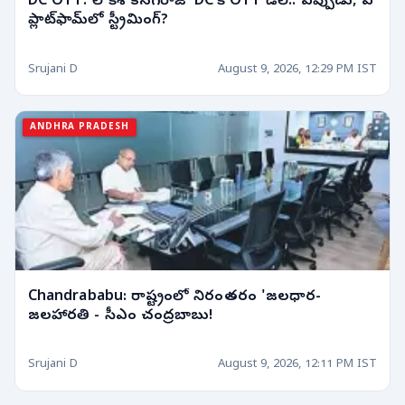
DC OTT: లోకేశ్ కనగరాజ్ ‘DC’కి OTT డీల్.. ఎప్పుడు, ఏ
ప్లాట్‌ఫామ్‌లో స్ట్రీమింగ్?
Srujani D
August 9, 2026, 12:29 PM IST
ANDHRA PRADESH
Chandrababu: రాష్ట్రంలో నిరంతరం 'జలధార-
జలహారతి - సీఎం చంద్రబాబు!
Srujani D
August 9, 2026, 12:11 PM IST