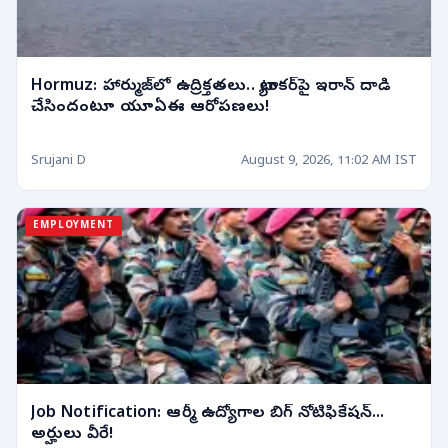
Hormuz: హార్ముజ్‌లో ఉద్రిక్తతలు.. ట్యాంకర్‌పై ఇరాన్ దాడి
చేసిందంటూ యూఏఈ ఆరోపణలు!
Srujani D
August 9, 2026, 11:02 AM IST
EMPLOYMENT
Job Notification: ఆర్మీ ఉద్యోగాల బిగ్ నోటిఫికేషన్...
అర్హులు వీరే!