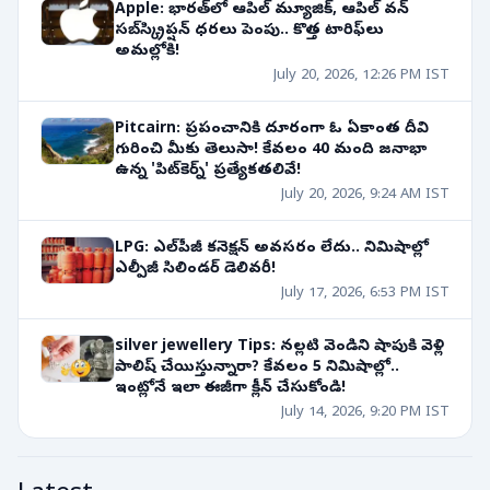
Apple: భారత్‌లో ఆపిల్ మ్యూజిక్, ఆపిల్ వన్
సబ్‌స్క్రిప్షన్ ధరలు పెంపు.. కొత్త టారిఫ్‌లు
అమల్లోకి!
July 20, 2026, 12:26 PM IST
Pitcairn: ప్రపంచానికి దూరంగా ఓ ఏకాంత దీవి
గురించి మీకు తెలుసా! కేవలం 40 మంది జనాభా
ఉన్న 'పిట్‌కెర్న్' ప్రత్యేకతలివే!
July 20, 2026, 9:24 AM IST
LPG: ఎల్‌పీజీ కనెక్షన్ అవసరం లేదు.. నిమిషాల్లో
ఎల్పీజీ సిలిండర్ డెలివరీ!
July 17, 2026, 6:53 PM IST
silver jewellery Tips: నల్లటి వెండిని షాపుకి వెళ్లి
పాలిష్ చేయిస్తున్నారా? కేవలం 5 నిమిషాల్లో..
ఇంట్లోనే ఇలా ఈజీగా క్లీన్ చేసుకోండి!
July 14, 2026, 9:20 PM IST