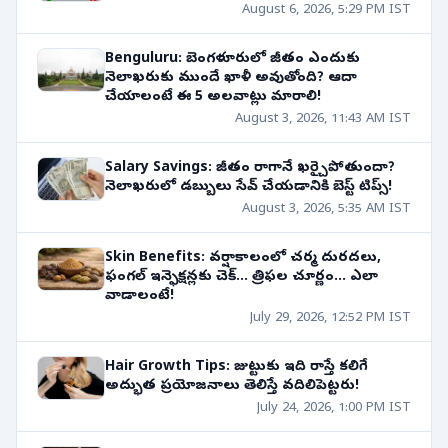
August 6, 2026, 5:29 PM IST
Benguluru: బెంగళూరులో జీతం ఎందుకు
నెలాఖరుకు ముందే ఖాళీ అవుతోంది? ఆదా
చేయాలంటే ఈ 5 అలవాట్లు మారాలి!
August 3, 2026, 11:43 AM IST
Salary Savings: జీతం రాగానే ఖర్చైపోతుందా?
నెలాఖరులో డబ్బులు సేవ్ చేయడానికి బెస్ట్ టిప్స్!
August 3, 2026, 5:35 AM IST
Skin Benefits: వర్షాకాలంలో చర్మ దురదలు,
ఫంగల్ ఇన్ఫెక్షన్లకు చెక్... త్రిఫల చూర్ణం... ఎలా
వాడాలంటే!
July 29, 2026, 12:52 PM IST
Hair Growth Tips: జుట్టుకు ఇది రాస్తే కలిగే
అద్భుత ప్రయోజనాలు తెలిస్తే వదిలిపెట్టరు!
July 24, 2026, 1:00 PM IST