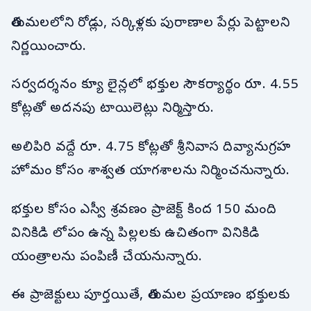
తిరుమలలోని రోడ్లు, సర్కిళ్లకు పురాణాల పేర్లు పెట్టాలని
నిర్ణయించారు.
సర్వదర్శనం క్యూ లైన్లలో భక్తుల సౌకర్యార్థం రూ. 4.55
కోట్లతో అదనపు టాయిలెట్లు నిర్మిస్తారు.
అలిపిరి వద్దే రూ. 4.75 కోట్లతో శ్రీనివాస దివ్యానుగ్రహ
హోమం కోసం శాశ్వత యాగశాలను నిర్మించనున్నారు.
భక్తుల కోసం ఎస్వీ శ్రవణం ప్రాజెక్ట్ కింద 150 మంది
వినికిడి లోపం ఉన్న పిల్లలకు ఉచితంగా వినికిడి
యంత్రాలను పంపిణీ చేయనున్నారు.
ఈ ప్రాజెక్టులు పూర్తయితే, తిరుమల ప్రయాణం భక్తులకు