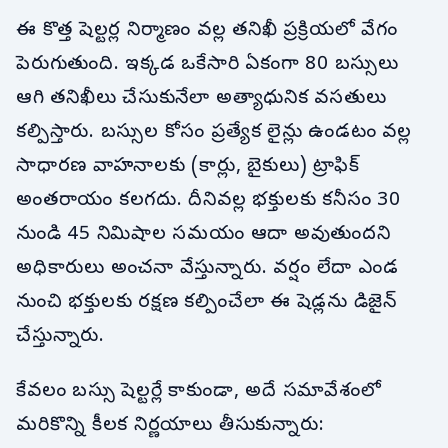
ఈ కొత్త షెల్టర్ల నిర్మాణం వల్ల తనిఖీ ప్రక్రియలో వేగం
పెరుగుతుంది. ఇక్కడ ఒకేసారి ఏకంగా 80 బస్సులు
ఆగి తనిఖీలు చేసుకునేలా అత్యాధునిక వసతులు
కల్పిస్తారు. బస్సుల కోసం ప్రత్యేక లైన్లు ఉండటం వల్ల
సాధారణ వాహనాలకు (కార్లు, బైకులు) ట్రాఫిక్
అంతరాయం కలగదు. దీనివల్ల భక్తులకు కనీసం 30
నుండి 45 నిమిషాల సమయం ఆదా అవుతుందని
అధికారులు అంచనా వేస్తున్నారు. వర్షం లేదా ఎండ
నుంచి భక్తులకు రక్షణ కల్పించేలా ఈ షెడ్లను డిజైన్
చేస్తున్నారు.
కేవలం బస్సు షెల్టర్లే కాకుండా, అదే సమావేశంలో
మరికొన్ని కీలక నిర్ణయాలు తీసుకున్నారు: