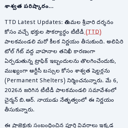
శాశ్వత పరిష్కారం…
TTD Latest Updates: తిరుమల శ్రీవారి దర్శనం
కోసం వచ్చే భక్తుల సౌకర్యార్థం టీటీడీ
(TTD)
పాలకమండలి మరో కీలక నిర్ణయం తీసుకుంది. అలిపిరి
టోల్ గేట్ వద్ద వాహనాల తనిఖీ కారణంగా
ఏర్పడుతున్న ట్రాఫిక్ ఇబ్బందులను తొలగించేందుకు,
ముఖ్యంగా ఆర్టీసీ బస్సుల కోసం శాశ్వత షెల్టర్లను
(Permanent Shelters) నిర్మించనున్నారు. మే 6,
2026న జరిగిన టీటీడీ పాలకమండలి సమావేశంలో
చైర్మన్ బి.ఆర్. నాయుడు నేతృత్వంలో ఈ నిర్ణయం
తీసుకున్నారు.
ఈ ప్రాజెక్టుకు సంబంధించిన పూర్తి వివరాలు ఇక్కడ