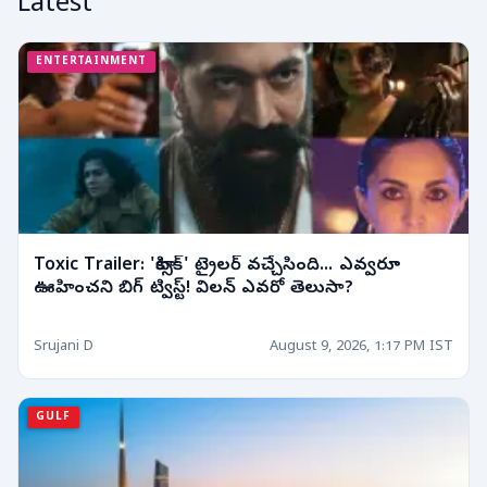
Latest
ENTERTAINMENT
Toxic Trailer: 'టాక్సిక్' ట్రైలర్ వచ్చేసింది... ఎవ్వరూ
ఊహించని బిగ్ ట్విస్ట్! విలన్ ఎవరో తెలుసా?
Srujani D
August 9, 2026, 1:17 PM IST
GULF