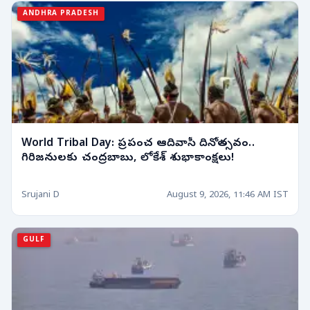
ANDHRA PRADESH
World Tribal Day: ప్రపంచ ఆదివాసీ దినోత్సవం..
గిరిజనులకు చంద్రబాబు, లోకేశ్ శుభాకాంక్షలు!
Srujani D
August 9, 2026, 11:46 AM IST
GULF