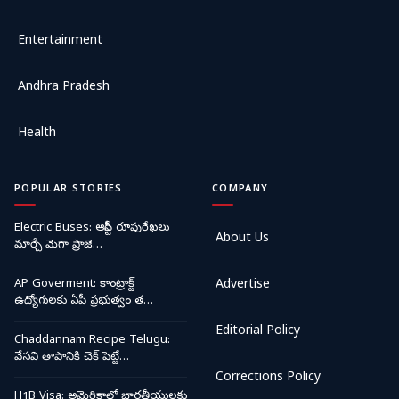
Entertainment
Andhra Pradesh
Health
POPULAR STORIES
COMPANY
Electric Buses: ఆర్టీసీ రూపురేఖలు
About Us
మార్చే మెగా ప్రాజె…
AP Goverment: కాంట్రాక్ట్
Advertise
ఉద్యోగులకు ఏపీ ప్రభుత్వం త…
Editorial Policy
Chaddannam Recipe Telugu:
వేసవి తాపానికి చెక్ పెట్టే…
Corrections Policy
H1B Visa: అమెరికాలో భారతీయులకు