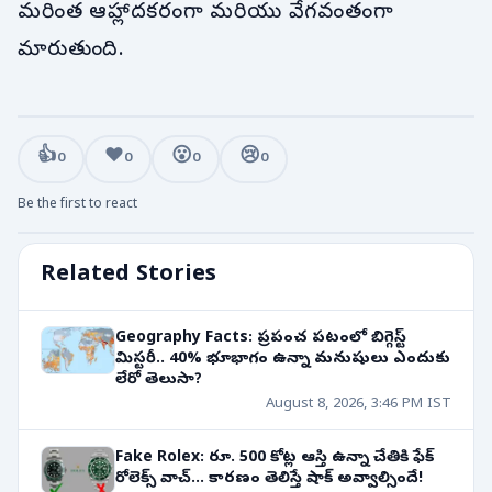
మరింత ఆహ్లాదకరంగా మరియు వేగవంతంగా
మారుతుంది.
👍
❤️
😮
😢
0
0
0
0
Be the first to react
Related Stories
Geography Facts: ప్రపంచ పటంలో బిగ్గెస్ట్
మిస్టరీ.. 40% భూభాగం ఉన్నా మనుషులు ఎందుకు
లేరో తెలుసా?
August 8, 2026, 3:46 PM IST
Fake Rolex: రూ. 500 కోట్ల ఆస్తి ఉన్నా చేతికి ఫేక్
రోలెక్స్ వాచ్... కారణం తెలిస్తే షాక్ అవ్వాల్సిందే!