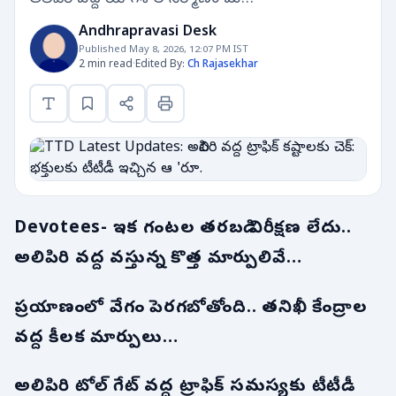
Andhrapravasi Desk
Published May 8, 2026, 12:07 PM IST
2 min read
·
Edited By:
Ch Rajasekhar
Devotees- ఇక గంటల తరబడి నిరీక్షణ లేదు..
అలిపిరి వద్ద వస్తున్న కొత్త మార్పులివే…
ప్రయాణంలో వేగం పెరగబోతోంది.. తనిఖీ కేంద్రాల
వద్ద కీలక మార్పులు…
అలిపిరి టోల్ గేట్ వద్ద ట్రాఫిక్ సమస్యకు టీటీడీ