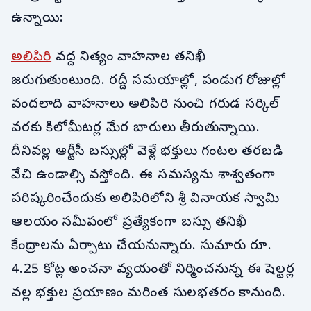
ఉన్నాయి:
అలిపిరి
వద్ద నిత్యం వాహనాల తనిఖీ
జరుగుతుంటుంది. రద్దీ సమయాల్లో, పండుగ రోజుల్లో
వందలాది వాహనాలు అలిపిరి నుంచి గరుడ సర్కిల్
వరకు కిలోమీటర్ల మేర బారులు తీరుతున్నాయి.
దీనివల్ల ఆర్టీసీ బస్సుల్లో వెళ్లే భక్తులు గంటల తరబడి
వేచి ఉండాల్సి వస్తోంది. ఈ సమస్యను శాశ్వతంగా
పరిష్కరించేందుకు అలిపిరిలోని శ్రీ వినాయక స్వామి
ఆలయం సమీపంలో ప్రత్యేకంగా బస్సు తనిఖీ
కేంద్రాలను ఏర్పాటు చేయనున్నారు. సుమారు రూ.
4.25 కోట్ల అంచనా వ్యయంతో నిర్మించనున్న ఈ షెల్టర్ల
వల్ల భక్తుల ప్రయాణం మరింత సులభతరం కానుంది.