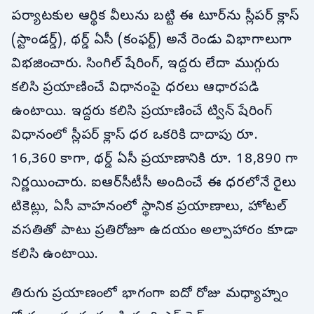
పర్యాటకుల ఆర్థిక వీలును బట్టి ఈ టూర్‌ను స్లీపర్ క్లాస్
(స్టాండర్డ్), థర్డ్ ఏసీ (కంఫర్ట్) అనే రెండు విభాగాలుగా
విభజించారు. సింగిల్ షేరింగ్, ఇద్దరు లేదా ముగ్గురు
కలిసి ప్రయాణించే విధానంపై ధరలు ఆధారపడి
ఉంటాయి. ఇద్దరు కలిసి ప్రయాణించే ట్విన్ షేరింగ్
విధానంలో స్లీపర్ క్లాస్ ధర ఒకరికి దాదాపు రూ.
16,360 కాగా, థర్డ్ ఏసీ ప్రయాణానికి రూ. 18,890 గా
నిర్ణయించారు. ఐఆర్‌సీటీసీ అందించే ఈ ధరలోనే రైలు
టికెట్లు, ఏసీ వాహనంలో స్థానిక ప్రయాణాలు, హోటల్
వసతితో పాటు ప్రతిరోజూ ఉదయం అల్పాహారం కూడా
కలిసి ఉంటాయి.
తిరుగు ప్రయాణంలో భాగంగా ఐదో రోజు మధ్యాహ్నం