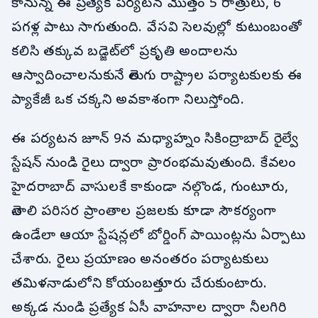
కానున్న ఈ ప్రత్యేక పర్యటన మొత్తం 5 రాత్రులు, 6
పగళ్ల పాటు సాగుతుంది. వేసవి సెలవుల్లో కుటుంబంతో
కలిసి తక్కువ బడ్జెట్‌లో ప్రకృతి అందాలను
ఆస్వాదించాలనుకునే తెలుగు రాష్ట్రాల పర్యాటకులకు ఈ
ప్యాకేజీ ఒక చక్కని అవకాశంగా నిలుస్తోంది.
ఈ పర్యటన జూన్ 9న మధ్యాహ్నం సికింద్రాబాద్ రైల్వే
స్టేషన్ నుండి రైలు ద్వారా ప్రారంభమవుతుంది. కేవలం
హైదరాబాద్ వాసులకే కాకుండా నల్గొండ, గుంటూరు,
తెనాలి పరిసర ప్రాంతాల ప్రజలకు కూడా సౌకర్యంగా
ఉండేలా ఆయా స్టేషన్లలో బోర్డింగ్ పాయింట్లను ఏర్పాటు
చేశారు. రైలు ప్రయాణం అనంతరం పర్యాటకులు
తమిళనాడులోని కోయంబత్తూరు చేరుకుంటారు.
అక్కడ నుండి ప్రత్యేక ఏసీ వాహనాల ద్వారా నీలగిరి