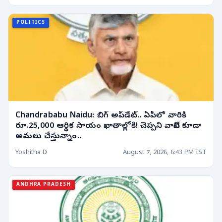
POLITICS
Chandrababu Naidu: బిగ్ అప్‌డేట్.. ఏపీలో వారికి
రూ.25,000 ఆర్థిక సాయం ఖాతాల్లోకి! చెప్పని వాటిని కూడా
అమలు చేస్తున్నాం..
Yoshitha D
August 7, 2026, 6:43 PM IST
ANDHRA PRADESH