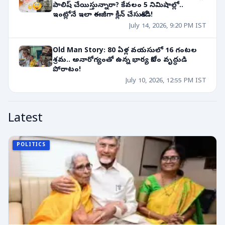
పాలిష్ చేయిస్తున్నారా? కేవలం 5 నిమిషాల్లో..
ఇంట్లోనే ఇలా ఈజీగా క్లీన్ చేసుకోండి!
July 14, 2026, 9:20 PM IST
Old Man Story: 80 ఏళ్ల వయసులో 16 గంటల
శ్రమ.. అనారోగ్యంతో ఉన్న భార్య కోసం వృద్ధుడి
పోరాటం!
July 10, 2026, 12:55 PM IST
Latest
POLITICS