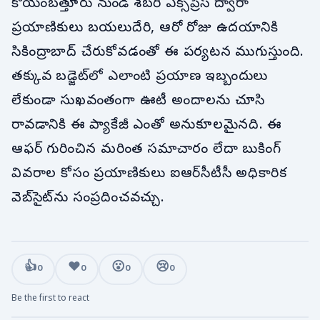
కోయంబత్తూరు నుండి శబరి ఎక్స్‌ప్రెస్ ద్వారా
ప్రయాణికులు బయలుదేరి, ఆరో రోజు ఉదయానికి
సికింద్రాబాద్ చేరుకోవడంతో ఈ పర్యటన ముగుస్తుంది.
తక్కువ బడ్జెట్‌లో ఎలాంటి ప్రయాణ ఇబ్బందులు
లేకుండా సుఖవంతంగా ఊటీ అందాలను చూసి
రావడానికి ఈ ప్యాకేజీ ఎంతో అనుకూలమైనది. ఈ
ఆఫర్ గురించిన మరింత సమాచారం లేదా బుకింగ్
వివరాల కోసం ప్రయాణికులు ఐఆర్‌సీటీసీ అధికారిక
వెబ్‌సైట్‌ను సంప్రదించవచ్చు.
👍
❤️
😮
😢
0
0
0
0
Be the first to react