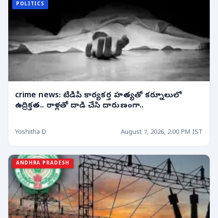
POLITICS
crime news: టీడీపీ కార్యకర్త హత్యతో కర్నూలులో
ఉద్రిక్తత.. రాళ్లతో దాడి చేసి దారుణంగా..
Yoshitha D
August 7, 2026, 2:00 PM IST
ANDHRA PRADESH