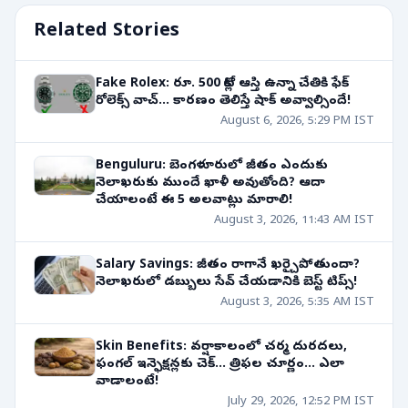
Related Stories
Fake Rolex: రూ. 500 కోట్ల ఆస్తి ఉన్నా చేతికి ఫేక్
రోలెక్స్ వాచ్... కారణం తెలిస్తే షాక్ అవ్వాల్సిందే!
August 6, 2026, 5:29 PM IST
Benguluru: బెంగళూరులో జీతం ఎందుకు
నెలాఖరుకు ముందే ఖాళీ అవుతోంది? ఆదా
చేయాలంటే ఈ 5 అలవాట్లు మారాలి!
August 3, 2026, 11:43 AM IST
Salary Savings: జీతం రాగానే ఖర్చైపోతుందా?
నెలాఖరులో డబ్బులు సేవ్ చేయడానికి బెస్ట్ టిప్స్!
August 3, 2026, 5:35 AM IST
Skin Benefits: వర్షాకాలంలో చర్మ దురదలు,
ఫంగల్ ఇన్ఫెక్షన్లకు చెక్... త్రిఫల చూర్ణం... ఎలా
వాడాలంటే!
July 29, 2026, 12:52 PM IST