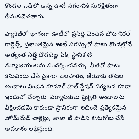
కొండల ఒడిలో ఉన్న ఊటీ నగరానికి సురక్షితంగా
తీసుకువెళతారు.
ప్యాకేజీలో భాగంగా ఊటీలో ప్రసిద్ధి చెందిన బొటానికల్
గార్డెన్స్, ప్రశాంతమైన ఊటీ సరస్సుతో పాటు కొండల్లోనే
అత్యంత ఎత్తైన దొడబెట్ట పీక్, స్థానిక టీ
మ్యూజియంలను సందర్శించవచ్చు. వీటితో పాటు
కనువిందు చేసే పైకారా జలపాతం, తేయాకు తోటల
అందాలు నిండిన కూనూర్ హిల్ స్టేషన్ పర్యటన కూడా
ఇందులో చేర్చారు. పర్యాటకులు ప్రకృతి అందాలను
వీక్షించడమే కాకుండా స్థానికంగా లభించే ప్రత్యేకమైన
హోమ్‌మేడ్ చాక్లెట్లు, తాజా టీ పొడిని కొనుగోలు చేసే
అవకాశం లభిస్తుంది.