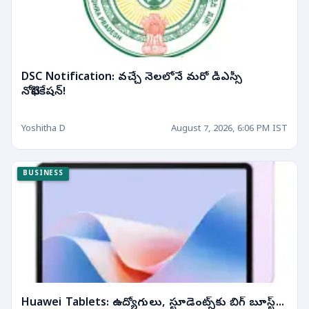
DSC Notification: వచ్చే నెలలోనే మరో డీఎస్సీ
నోటిఫికేషన్!
Yoshitha D
August 7, 2026, 6:06 PM IST
BUSINESS
Huawei Tablets: ఉద్యోగులు, స్టూడెంట్స్‌కు బిగ్ బూస్ట్...