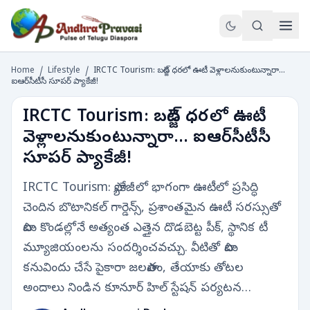
Home
/
Lifestyle
/
IRCTC Tourism: బడ్జెట్ ధరలో ఊటీ వెళ్లాలనుకుంటున్నారా...
ఐఆర్‌సీటీసీ సూపర్ ప్యాకేజీ!
IRCTC Tourism: బడ్జెట్ ధరలో ఊటీ
వెళ్లాలనుకుంటున్నారా... ఐఆర్‌సీటీసీ
సూపర్ ప్యాకేజీ!
IRCTC Tourism: ప్యాకేజీలో భాగంగా ఊటీలో ప్రసిద్ధి
చెందిన బొటానికల్ గార్డెన్స్, ప్రశాంతమైన ఊటీ సరస్సుతో
పాటు కొండల్లోనే అత్యంత ఎత్తైన దొడబెట్ట పీక్, స్థానిక టీ
మ్యూజియంలను సందర్శించవచ్చు. వీటితో పాటు
కనువిందు చేసే పైకారా జలపాతం, తేయాకు తోటల
అందాలు నిండిన కూనూర్ హిల్ స్టేషన్ పర్యటన…