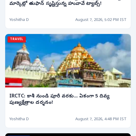
మార్కెట్లో తుఫాన్ సృష్టిస్తున్న హువావే ట్యాబ్స్!
Yoshitha D
August 7, 2026, 5:02 PM IST
TRAVEL
IRCTC: కాశీ నుండి పూరీ వరకు... ఏకంగా 5 దివ్య
పుణ్యక్షేత్రాల దర్శనం!
Yoshitha D
August 7, 2026, 4:48 PM IST