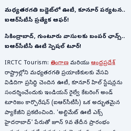
మధ్యతరగతి బడ్జెట్‌లో ఊటీ, కూనూర్ పర్యటన..
ఐఆర్‌సీటీసీ ప్రత్యేక ఆఫర్!
సికింద్రాబాద్, గుంటూరు వాసులకు బంపర్ ఛాన్స్..
ఐఆర్‌సీటీసీ ఊటీ స్పెషల్ టూర్!
IRCTC Tourism:
తెలంగాణ
మరియు
ఆంధ్రప్రదేశ్
రాష్ట్రాల్లోని మధ్యతరగతి ప్రయాణికులకు వేసవి
విడిదిగా ప్రసిద్ధి చెందిన ఊటీ, కూనూర్ హిల్ స్టేషన్లను
సందర్శించేందుకు ఇండియన్ రైల్వే కేటరింగ్ అండ్
టూరిజం కార్పొరేషన్ (ఐఆర్‌సీటీసీ) ఒక అద్భుతమైన
ప్యాకేజీని ప్రకటించింది. 'అల్టిమేట్ ఊటీ ఎక్స్
హైదరాబాద్' పేరుతో జూన్ 9వ తేదీన ప్రారంభం