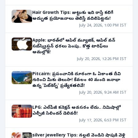
Hair Growth Tips: జుట్టుకు ఇది రాస్తే కలిగే
అద్భుత ప్రయోజనాలు తెలిస్తే వదిలిపెట్టరు!
July 24, 2026, 1:00 PM IST
Apple: భారత్‌లో ఆపిల్ మ్యూజిక్, ఆపిల్ వన్
సబ్‌స్క్రిప్షన్ ధరలు పెంపు.. కొత్త టారిఫ్‌లు
అమల్లోకి!
July 20, 2026, 12:26 PM IST
Pitcairn: ప్రపంచానికి దూరంగా ఓ ఏకాంత దీవి
గురించి మీకు తెలుసా! కేవలం 40 మంది జనాభా
ఉన్న 'పిట్‌కెర్న్' ప్రత్యేకతలివే!
July 20, 2026, 9:24 AM IST
LPG: ఎల్‌పీజీ కనెక్షన్ అవసరం లేదు.. నిమిషాల్లో
ఎల్పీజీ సిలిండర్ డెలివరీ!
July 17, 2026, 6:53 PM IST
silver jewellery Tips: నల్లటి వెండిని షాపుకి వెళ్లి