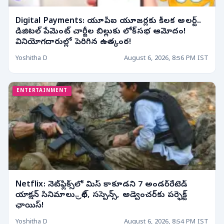
Digital Payments: యూపీఐ యూజర్లకు కీలక అలర్ట్..
డిజిటల్ పేమెంట్ చార్జీల బిల్లుకు లోక్‌సభ ఆమోదం!
వినియోగదారుల్లో పెరిగిన ఉత్కంఠ!
Yoshitha D
August 6, 2026, 8:56 PM IST
ENTERTAINMENT
Netflix: నెట్‌ఫ్లిక్స్‌లో మిస్ కాకూడని 7 అండర్‌రేటెడ్
యాక్షన్ సినిమాలు.. థ్రిల్, సస్పెన్స్, అడ్వెంచర్‌కు పర్ఫెక్ట్
ఛాయిస్!
Yoshitha D
August 6, 2026, 8:54 PM IST