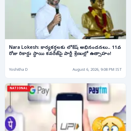
Nara Lokesh: కార్యకర్తలకు లోకేష్ అభినందనలు.. 11వ
రోజు రికార్డు స్థాయి కవరేజ్‌పై పార్టీ శ్రేణుల్లో ఉత్సాహం!
Yoshitha D
August 6, 2026, 9:08 PM IST
NATIONAL