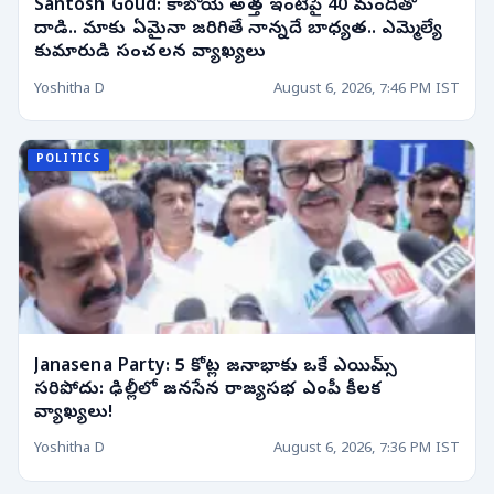
Santosh Goud: కాబోయే అత్త ఇంటిపై 40 మందితో
దాడి.. మాకు ఏమైనా జరిగితే నాన్నదే బాధ్యత.. ఎమ్మెల్యే
కుమారుడి సంచలన వ్యాఖ్యలు
Yoshitha D
August 6, 2026, 7:46 PM IST
POLITICS
Janasena Party: 5 కోట్ల జనాభాకు ఒకే ఎయిమ్స్
సరిపోదు: ఢిల్లీలో జనసేన రాజ్యసభ ఎంపీ కీలక
వ్యాఖ్యలు!
Yoshitha D
August 6, 2026, 7:36 PM IST