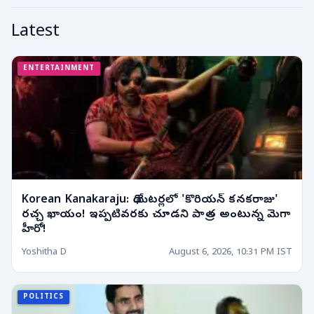
Latest
ENTERTAINMENT
Korean Kanakaraju: థియేటర్లలో 'కొరియన్ కనకరాజు'
రచ్చ ఖాయం! ఇప్పటివరకు చూడని పాత్ర అంటున్న మెగా
హీరో!
Yoshitha D
August 6, 2026, 10:31 PM IST
POLITICS