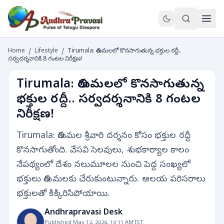
Home
/
Lifestyle
/
Tirumala: తిరుమలలో కొనసాగుతున్న భక్తుల రద్దీ..
సర్వదర్శనానికి 8 గంటల నిరీక్షణ!
Tirumala: తిరుమలలో కొనసాగుతున్న
భక్తుల రద్దీ.. సర్వదర్శనానికి 8 గంటల
నిరీక్షణ!
Tirumala: తిరుమల శ్రీవారి దర్శనం కోసం భక్తుల రద్దీ
కొనసాగుతోంది. వేసవి సెలవులు, శుభకార్యాల కాలం
నేపథ్యంలో దేశం నలుమూలల నుంచి పెద్ద సంఖ్యలో
భక్తులు తిరుమలకు చేరుకుంటున్నారు. ఆలయ పరిసరాలు
భక్తులతో కిక్కిరిసిపోయాయి.
Andhrapravasi Desk
Published May 12, 2026, 10:11 AM IST