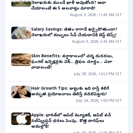
నెలాఖరుకు ముందే ఖాళీ అవుతోంది? ఆదా
చేయాలంటే ఈ 5 అలవాట్లు మారాలి!
August 3, 2026, 11:43 AM IST
Salary Savings: జీతం రాగానే ఖర్చైపోతుందా?
నెలాఖరులో డబ్బులు సేవ్ చేయడానికి బెస్ట్ టిప్స్!
August 3, 2026, 5:35 AM IST
Skin Benefits: వర్షాకాలంలో చర్మ దురదలు,
ఫంగల్ ఇన్ఫెక్షన్లకు చెక్... త్రిఫల చూర్ణం... ఎలా
వాడాలంటే!
July 29, 2026, 12:52 PM IST
Hair Growth Tips: జుట్టుకు ఇది రాస్తే కలిగే
అద్భుత ప్రయోజనాలు తెలిస్తే వదిలిపెట్టరు!
July 24, 2026, 1:00 PM IST
Apple: భారత్‌లో ఆపిల్ మ్యూజిక్, ఆపిల్ వన్
సబ్‌స్క్రిప్షన్ ధరలు పెంపు.. కొత్త టారిఫ్‌లు
అమల్లోకి!