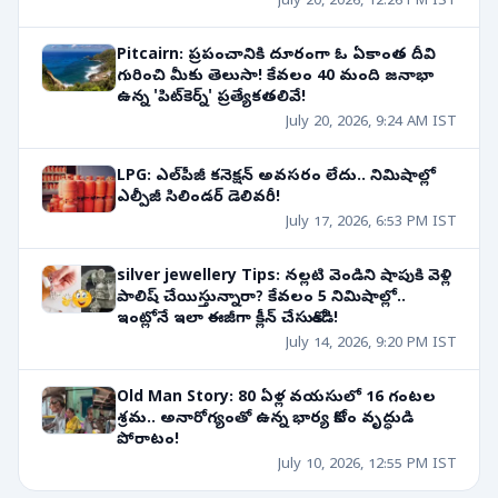
July 20, 2026, 12:26 PM IST
Pitcairn: ప్రపంచానికి దూరంగా ఓ ఏకాంత దీవి
గురించి మీకు తెలుసా! కేవలం 40 మంది జనాభా
ఉన్న 'పిట్‌కెర్న్' ప్రత్యేకతలివే!
July 20, 2026, 9:24 AM IST
LPG: ఎల్‌పీజీ కనెక్షన్ అవసరం లేదు.. నిమిషాల్లో
ఎల్పీజీ సిలిండర్ డెలివరీ!
July 17, 2026, 6:53 PM IST
silver jewellery Tips: నల్లటి వెండిని షాపుకి వెళ్లి
పాలిష్ చేయిస్తున్నారా? కేవలం 5 నిమిషాల్లో..
ఇంట్లోనే ఇలా ఈజీగా క్లీన్ చేసుకోండి!
July 14, 2026, 9:20 PM IST
Old Man Story: 80 ఏళ్ల వయసులో 16 గంటల
శ్రమ.. అనారోగ్యంతో ఉన్న భార్య కోసం వృద్ధుడి
పోరాటం!
July 10, 2026, 12:55 PM IST