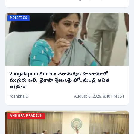
POLITICS
Vangalapudi Anitha: పరామర్శల హంగామాతో
ముగ్గురు బలి.. వైకాపా శ్రేణులపై హోంమంత్రి అనిత
ఆగ్రహం!
Yoshitha D
August 6, 2026, 8:40 PM IST
ANDHRA PRADESH