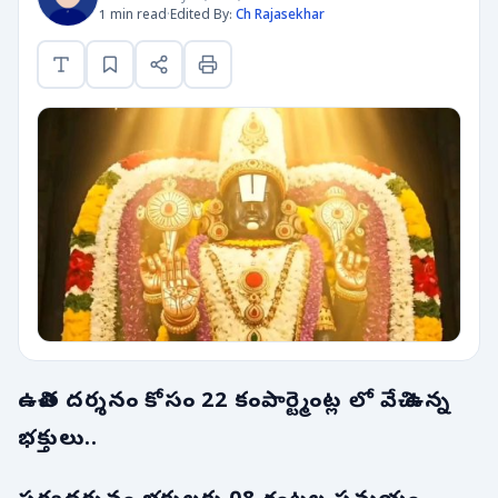
1 min read
·
Edited By:
Ch Rajasekhar
ఉచిత దర్శనం కోసం 22 కంపార్ట్మెంట్ల లో వేచి ఉన్న
భక్తులు..