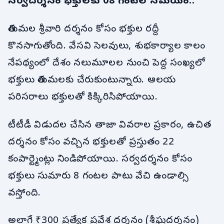
సర్వదర్శనం భక్తులకు 08 గంటల సమయం..
తిరుమల శ్రీవారి దర్శనం కోసం భక్తుల రద్దీ
కొనసాగుతోంది. వేసవి సెలవులు, శుభకార్యాల కాలం
నేపథ్యంలో దేశం నలుమూలల నుంచి పెద్ద సంఖ్యలో
భక్తులు తిరుమలకు చేరుకుంటున్నారు. ఆలయ
పరిసరాలు భక్తులతో కిక్కిరిసిపోయాయి.
టీటీడీ విడుదల చేసిన తాజా వివరాల ప్రకారం, ఉచిత
దర్శనం కోసం వచ్చిన భక్తులతో ప్రస్తుతం 22
కంపార్ట్మెంట్లు నిండిపోయాయి. సర్వదర్శనం కోసం
భక్తులు సుమారు 8 గంటల పాటు వేచి ఉండాల్సి
వస్తోంది.
అలాగే ₹300 ప్రత్యేక ప్రవేశ దర్శనం (శీఘ్రదర్శనం)