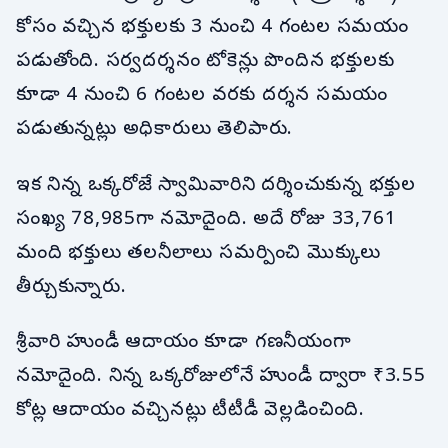
కోసం వచ్చిన భక్తులకు 3 నుంచి 4 గంటల సమయం
పడుతోంది. సర్వదర్శనం టోకెన్లు పొందిన భక్తులకు
కూడా 4 నుంచి 6 గంటల వరకు దర్శన సమయం
పడుతున్నట్లు అధికారులు తెలిపారు.
ఇక నిన్న ఒక్కరోజే స్వామివారిని దర్శించుకున్న భక్తుల
సంఖ్య 78,985గా నమోదైంది. అదే రోజు 33,761
మంది భక్తులు తలనీలాలు సమర్పించి మొక్కులు
తీర్చుకున్నారు.
శ్రీవారి హుండీ ఆదాయం కూడా గణనీయంగా
నమోదైంది. నిన్న ఒక్కరోజులోనే హుండీ ద్వారా ₹3.55
కోట్ల ఆదాయం వచ్చినట్లు టీటీడీ వెల్లడించింది.