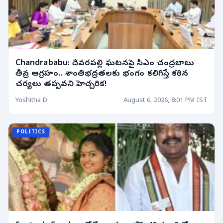
Chandrababu: దేవరపల్లి ఘటనపై సీఎం చంద్రబాబు
తీవ్ర ఆగ్రహం.. శాంతిభద్రతలకు భంగం కలిగిస్తే కఠిన
చర్యలు తప్పవని హెచ్చరిక!
Yoshitha D
August 6, 2026, 8:01 PM IST
POLITICS