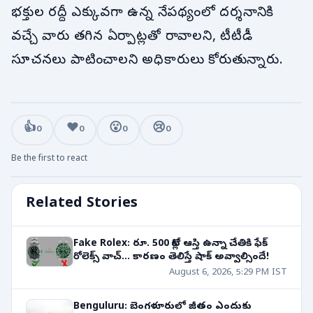
భక్తుల రద్దీ ఎక్కువగా ఉన్న నేపథ్యంలో దర్శనానికి
వచ్చే వారు తగిన ఏర్పాట్లతో రావాలని, టీటీడీ
సూచనలు పాటించాలని అధికారులు కోరుతున్నారు.
👍
❤️
😮
😢
0
0
0
0
Be the first to react
Related Stories
Fake Rolex: రూ. 500 కోట్ల ఆస్తి ఉన్నా చేతికి ఫేక్
రోలెక్స్ వాచ్... కారణం తెలిస్తే షాక్ అవ్వాల్సిందే!
August 6, 2026, 5:29 PM IST
Benguluru: బెంగళూరులో జీతం ఎందుకు