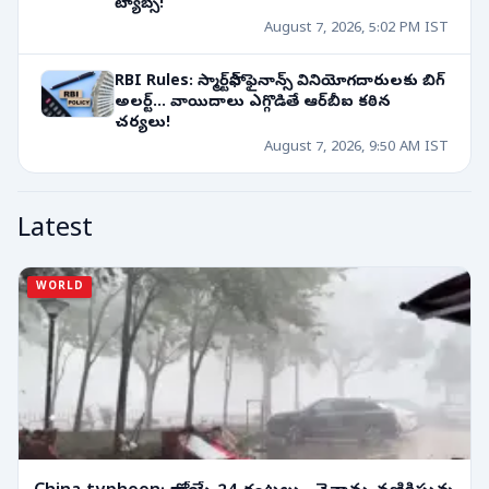
ట్యాబ్స్!
August 7, 2026, 5:02 PM IST
RBI Rules: స్మార్ట్‌ఫోన్ ఫైనాన్స్ వినియోగదారులకు బిగ్
అలర్ట్... వాయిదాలు ఎగ్గొడితే ఆర్‌బీఐ కఠిన
చర్యలు!
August 7, 2026, 9:50 AM IST
Latest
WORLD