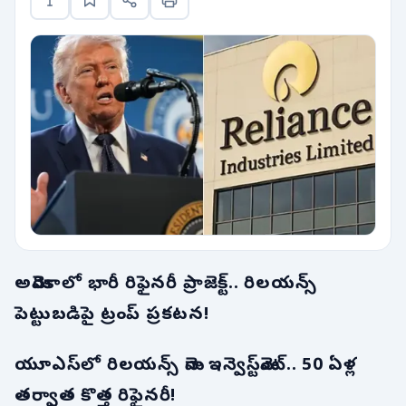
అమెరికాలో భారీ రిఫైనరీ ప్రాజెక్ట్.. రిలయన్స్
పెట్టుబడిపై ట్రంప్ ప్రకటన!
యూఎస్‌లో రిలయన్స్ మెగా ఇన్వెస్ట్‌మెంట్.. 50 ఏళ్ల
తర్వాత కొత్త రిఫైనరీ!