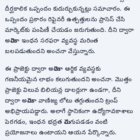
దీర్ఘకాలిక ఒప్పందం కుదుర్చుకున్నట్లు సమాచారం. ఈ
ఒప్పందం ప్రకారం రిఫైనరీ ఉత్పత్తులను ప్రాసెస్ చేసి
మార్కెట్‌కు పంపిణీ చేయడం జరుగుతుంది. దీని ద్వారా
అమెరికా ఇంధన సరఫరా వ్యవస్థ మరింత
బలపడుతుందని అంచనా వేస్తున్నారు.
ఈ ప్రాజెక్టు ద్వారా అమెరికా ఆర్థిక వ్యవస్థకు
గణనీయమైన లాభం కలుగుతుందని అంచనా. మొత్తం
ప్రాజెక్టు విలువ బిలియన్ల డాలర్లుగా ఉండగా, దీని
ద్వారా అమెరికా వాణిజ్య లోటు తగ్గుతుందని ట్రంప్
అభిప్రాయపడ్డారు. అలాగే స్థానికంగా ఉద్యోగావకాశాలు
పెరగడం, ఇంధన భద్రత మెరుగుపడడం వంటి
ప్రయోజనాలు ఉంటాయని ఆయన పేర్కొన్నారు.