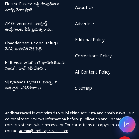
Electric Buses: ఆర్టీసీ రూపురేఖలు
About Us
మార్చే మెగా ప్రాజె…
AP Goverment: కాంట్రాక్ట్
Advertise
ఉద్యోగులకు ఏపీ ప్రభుత్వం త…
Editorial Policy
Chaddannam Recipe Telugu:
వేసవి తాపానికి చెక్ పెట్టే…
Corrections Policy
H1B Visa: అమెరికాలో భారతీయులకు
పండగే.. హెచ్-1బీ వేతన…
AI Content Policy
Vijayawada Bypass: మార్చి 31
డెడ్ లైన్.. శరవేగంగా వి…
Sitemap
AndhraPravasi is committed to publishing accurate and timely news. Our
editorial team reviews information before publication and updates or
corrects stories when necessary. For corrections or copyright concerns,
Open
contact
admin@andhrapravasi.com
.