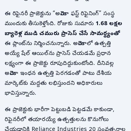
ఈ రిఫైనరీ ప్రాజెక్టును “అమెరికా ఫస్ట్ రిఫైనింగ్” సంస్థ
ముందుకు తీసుకెళ్తోంది. రోజుకు సుమారు
1.68 లక్షల
బ్యారెళ్ల ముడి చమురు
ప్రాసెస్ చేసే సామర్థ్యంతో
ఈ ప్లాంట్‌ను నిర్మించనున్నారు. అమెరికాలో ఉత్పత్తి
అయ్యే షేల్ ఆయిల్‌ను ప్రాసెస్ చేయడమే ప్రధాన
లక్ష్యంగా ఈ ప్రాజెక్టు రూపుదిద్దుకుంటోంది. దీనివల్ల
అమెరికా ఇంధన ఉత్పత్తి పెరగడంతో పాటు దేశీయ
మార్కెట్‌కు మద్దతు లభిస్తుందని అధికారులు
భావిస్తున్నారు.
ఈ ప్రాజెక్టుకు భారీగా పెట్టుబడి పెట్టడమే కాకుండా,
రిఫైనరీలో తయారయ్యే ఉత్పత్తులను కొనుగోలు
చేయడానికి Reliance Industries 20 సంవత్సరాల