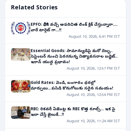
Related Stories
EPFO: ఫోన్‌కి వచ్చే అపరిచిత లింక్ క్లిక్ చేస్తున్నారా....
వారే టార్గెట్ గా...!!
August 10, 2026, 6:41 PM IST
Essential Goods: సామాన్యుడిపై మరో దెబ్బ..
సెప్టెంబర్ నుంచి పెరగనున్న నిత్యావసరాల బడ్జెట్..
ఇరాన్ యుద్ధ ప్రభావం!
August 10, 2026, 12:57 PM IST
Gold Rates: వెండి, బంగారం ధరల్లో
మార్పులు...పసిడి కొనుగోలుకు సరైన సమయం!
August 10, 2026, 12:54 PM IST
RBI: రికవరీ ఏజెంట్ల కు RBI కొత్త రూల్స్... ఇక పై
ఇలా చేస్తే జైలుకే...!!
August 10, 2026, 11:24 AM IST