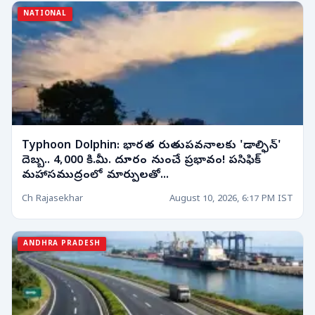
NATIONAL
Typhoon Dolphin: భారత రుతుపవనాలకు 'డాల్ఫిన్'
దెబ్బ.. 4,000 కి.మీ. దూరం నుంచే ప్రభావం! పసిఫిక్
మహాసముద్రంలో మార్పులతో...
Ch Rajasekhar
August 10, 2026, 6:17 PM IST
ANDHRA PRADESH