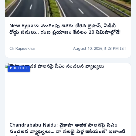
New Bypass: ముగింపు దశకు చేరిన బైపాస్, ఏడీబీ
రోడ్డు పనులు.. గంట ప్రయాణం కేవలం 20 నిమిషాల్లోనే!
Ch Rajasekhar
August 10, 2026, 5:23 PM IST
POLITICS
Chandrababu Naidu: వైకాపా అరాచక పాలనపై సీఎం
సంచలన వ్యాఖ్యలు... నా నలభై ఏళ్ల రాజకీయంలో ఇలాంటి