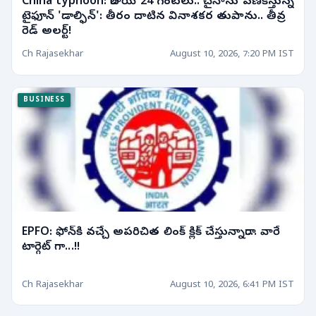
China typhoon: రాబోయే 24 గంటలు.. చైనాను వణికిస్తున్న
టైఫూన్ 'డాల్ఫిన్': తీరం దాటిన వినాశకర తుపాను.. తీవ్ర
రెడ్ అలర్ట్!
Ch Rajasekhar
August 10, 2026, 7:20 PM IST
BUSINESS
EPFO: ఫోన్‌కి వచ్చే అపరిచిత లింక్ క్లిక్ చేస్తున్నారా.... వారే
టార్గెట్ గా...!!
Ch Rajasekhar
August 10, 2026, 6:41 PM IST