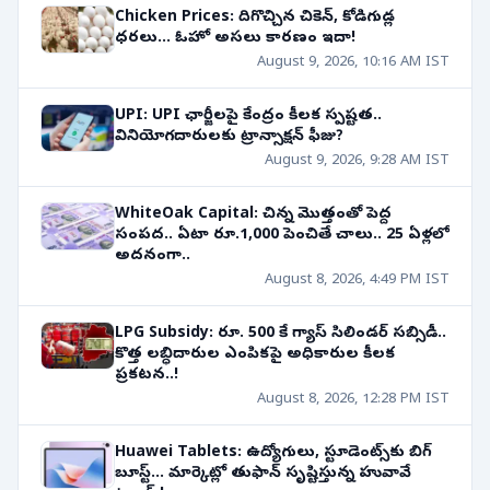
Chicken Prices: దిగొచ్చిన చికెన్, కోడిగుడ్ల
ధరలు... ఓహో అసలు కారణం ఇదా!
August 9, 2026, 10:16 AM IST
UPI: UPI ఛార్జీలపై కేంద్రం కీలక స్పష్టత..
వినియోగదారులకు ట్రాన్సాక్షన్ ఫీజు?
August 9, 2026, 9:28 AM IST
WhiteOak Capital: చిన్న మొత్తంతో పెద్ద
సంపద.. ఏటా రూ.1,000 పెంచితే చాలు.. 25 ఏళ్లలో
అదనంగా..
August 8, 2026, 4:49 PM IST
LPG Subsidy: రూ. 500 కే గ్యాస్ సిలిండర్ సబ్సిడీ..
కొత్త లబ్ధిదారుల ఎంపికపై అధికారుల కీలక
ప్రకటన..!
August 8, 2026, 12:28 PM IST
Huawei Tablets: ఉద్యోగులు, స్టూడెంట్స్‌కు బిగ్
బూస్ట్... మార్కెట్లో తుఫాన్ సృష్టిస్తున్న హువావే