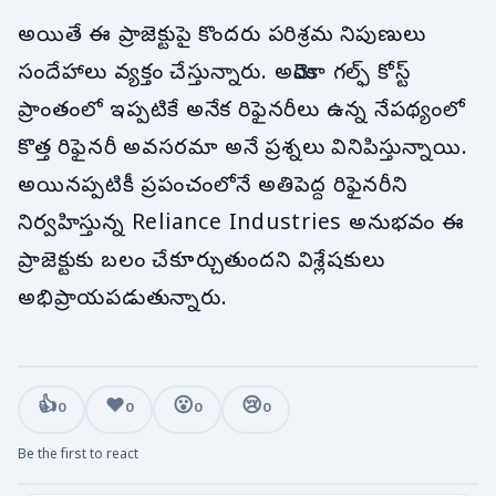
అయితే ఈ ప్రాజెక్టుపై కొందరు పరిశ్రమ నిపుణులు
సందేహాలు వ్యక్తం చేస్తున్నారు. అమెరికా గల్ఫ్ కోస్ట్
ప్రాంతంలో ఇప్పటికే అనేక రిఫైనరీలు ఉన్న నేపథ్యంలో
కొత్త రిఫైనరీ అవసరమా అనే ప్రశ్నలు వినిపిస్తున్నాయి.
అయినప్పటికీ ప్రపంచంలోనే అతిపెద్ద రిఫైనరీని
నిర్వహిస్తున్న Reliance Industries అనుభవం ఈ
ప్రాజెక్టుకు బలం చేకూర్చుతుందని విశ్లేషకులు
అభిప్రాయపడుతున్నారు.
👍
❤️
😮
😢
0
0
0
0
Be the first to react