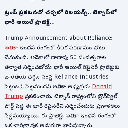
ట్రంప్ ప్రకటనతో చర్చలో రిలయన్స్.. టెక్సాస్‌లో
భారీ ఆయిల్ ప్రాజెక్ట్…
Trump Announcement about Reliance:
అమెరికా
ఇంధన రంగంలో కీలక పరిణామం చోటు
చేసుకుంది. అమెరికాలో దాదాపు 50 సంవత్సరాల
తర్వాత నిర్మించబోయే భారీ ఆయిల్ రిఫైనరీ ప్రాజెక్టుకు
భారతీయ దిగ్గజ సంస్థ Reliance Industries
పెట్టుబడి పెట్టనుందని అమెరికా అధ్యక్షుడు
Donald
Trump
ప్రకటించారు. టెక్సాస్ రాష్ట్రంలోని బ్రౌన్‌స్విల్
పోర్ట్ వద్ద ఈ భారీ రిఫైనరీని నిర్మించేందుకు ప్రణాళికలు
సిద్ధమయ్యాయి. ఈ ప్రాజెక్టు అమెరికా ఇంధన రంగంలో
ఒక చారిత్రాత్మక అడుగుగా భావిస్తున్నారు.