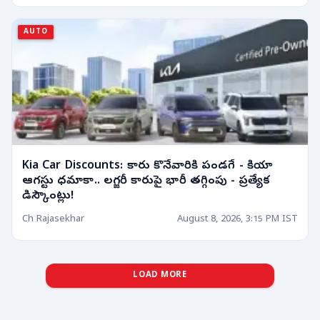
AUTO
Kia Car Discounts: కారు కొనేవారికి పండగే - కియా
ఆగస్టు ధమాకా.. లగ్జరీ కారుపై భారీ తగ్గింపు - ప్రత్యేక
డిస్కౌంట్లు!
Ch Rajasekhar
August 8, 2026, 3:15 PM IST
LOAD MORE