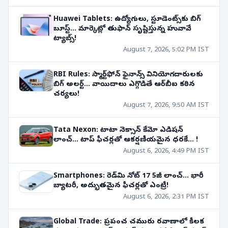
Huawei Tablets: ఉద్యోగులు, స్టూడెంట్స్‌కు బిగ్
బూస్ట్... మార్కెట్లో తుఫాన్ సృష్టిస్తున్న హువావే
ట్యాబ్స్!
August 7, 2026, 5:02 PM IST
RBI Rules: స్మార్ట్‌ఫోన్ ఫైనాన్స్ వినియోగదారులకు
బిగ్ అలర్ట్... వాయిదాలు ఎగ్గొడితే ఆర్‌బీఐ కఠిన
చర్యలు!
August 7, 2026, 9:50 AM IST
Tata Nexon: టాటా నెక్సాన్ కేమో ఎడిషన్
లాంచ్... టాప్ ఫీచర్లతో ఆకర్షణీయమైన ధరకే... !
August 6, 2026, 4:49 PM IST
Smartphones: రెడ్‌మి నోట్ 17 5జీ లాంచ్... భారీ
బ్యాటరీ, అద్భుతమైన ఫీచర్లతో ఎంట్రీ!
August 6, 2026, 2:31 PM IST
Global Trade: ప్రపంచ చమురు రవాణాలో కీలక