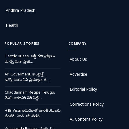
Andhra Pradesh
Health
POPULAR STORIES
COMPANY
Electric Buses: ఆర్టీసీ రూపురేఖలు
About Us
మార్చే మెగా ప్రాజె…
AP Goverment: కాంట్రాక్ట్
Advertise
ఉద్యోగులకు ఏపీ ప్రభుత్వం త…
Editorial Policy
Chaddannam Recipe Telugu:
వేసవి తాపానికి చెక్ పెట్టే…
Corrections Policy
H1B Visa: అమెరికాలో భారతీయులకు
పండగే.. హెచ్-1బీ వేతన…
AI Content Policy