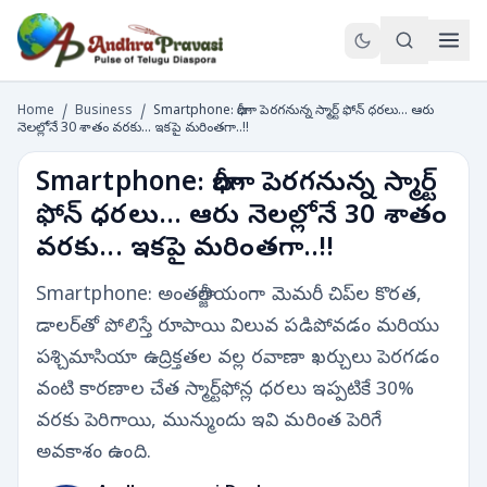
Home
/
Business
/
Smartphone: భారీగా పెరగనున్న స్మార్ట్ ఫోన్ ధరలు... ఆరు
నెలల్లోనే 30 శాతం వరకు... ఇకపై మరింతగా..!!
Smartphone: భారీగా పెరగనున్న స్మార్ట్
ఫోన్ ధరలు... ఆరు నెలల్లోనే 30 శాతం
వరకు... ఇకపై మరింతగా..!!
Smartphone: అంతర్జాతీయంగా మెమరీ చిప్‌ల కొరత,
డాలర్‌తో పోలిస్తే రూపాయి విలువ పడిపోవడం మరియు
పశ్చిమాసియా ఉద్రిక్తతల వల్ల రవాణా ఖర్చులు పెరగడం
వంటి కారణాల చేత స్మార్ట్‌ఫోన్ల ధరలు ఇప్పటికే 30%
వరకు పెరిగాయి, మున్ముందు ఇవి మరింత పెరిగే
అవకాశం ఉంది.