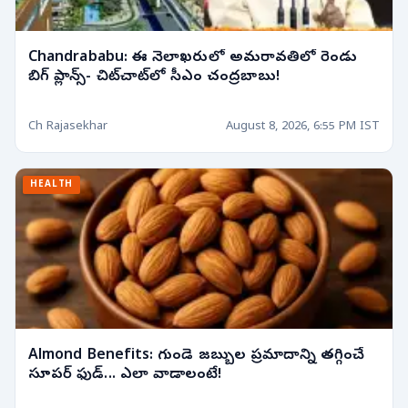
Chandrababu: ఈ నెలాఖరులో అమరావతిలో రెండు
బిగ్ ప్లాన్స్- చిట్‌చాట్‌లో సీఎం చంద్రబాబు!
Ch Rajasekhar
August 8, 2026, 6:55 PM IST
HEALTH
Almond Benefits: గుండె జబ్బుల ప్రమాదాన్ని తగ్గించే
సూపర్ ఫుడ్... ఎలా వాడాలంటే!