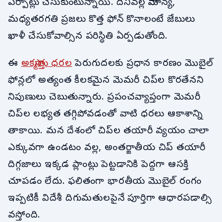
ఏర్పాట్లు చేసుకుంటున్నాయి. దీనివల్ల సామాన్య,
మధ్యతరగతి ప్రజలు కొత్త ఫోన్ కొనాలంటే జేబులు
ఖాళీ చేసుకోవాల్సిన పరిస్థితి ఏర్పడుతోంది.
ఈ
అకస్మాత్తు ధరల
పెరుగుదలకు ప్రధాన కారణం మొబైల్
ఫోన్లలో అత్యంత కీలకమైన మెమరీ చిప్‌ల కొరతేనని
నిపుణులు చెబుతున్నారు. ప్రపంచవ్యాప్తంగా మెమరీ
చిప్‌ల లభ్యత తగ్గిపోవడంతో వాటి ధరలు ఆకాశాన్ని
తాకాయి. మన దేశంలో చిప్‌ల తయారీ వ్యయం చాలా
ఎక్కువగా ఉండటం వల్ల, అంతర్జాతీయ చిప్ తయారీ
దిగ్గజాలు ఇక్కడ ప్లాంట్లు పెట్టడానికి పెద్దగా ఆసక్తి
చూపడం లేదు. ఫలితంగా భారతీయ మొబైల్ రంగం
ఇప్పటికీ విదేశీ దిగుమతులపైనే పూర్తిగా ఆధారపడాల్సి
వస్తోంది.