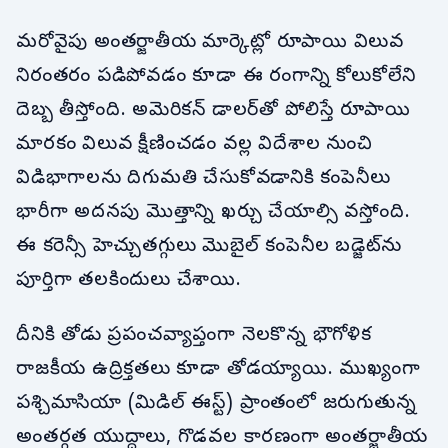
మరోవైపు అంతర్జాతీయ మార్కెట్లో రూపాయి విలువ
నిరంతరం పడిపోవడం కూడా ఈ రంగాన్ని కోలుకోలేని
దెబ్బ తీస్తోంది. అమెరికన్ డాలర్‌తో పోలిస్తే రూపాయి
మారకం విలువ క్షీణించడం వల్ల విదేశాల నుంచి
విడిభాగాలను దిగుమతి చేసుకోవడానికి కంపెనీలు
భారీగా అదనపు మొత్తాన్ని ఖర్చు చేయాల్సి వస్తోంది.
ఈ కరెన్సీ హెచ్చుతగ్గులు మొబైల్ కంపెనీల బడ్జెట్‌ను
పూర్తిగా తలకిందులు చేశాయి.
దీనికి తోడు ప్రపంచవ్యాప్తంగా నెలకొన్న భౌగోళిక
రాజకీయ ఉద్రిక్తతలు కూడా తోడయ్యాయి. ముఖ్యంగా
పశ్చిమాసియా (మిడిల్ ఈస్ట్) ప్రాంతంలో జరుగుతున్న
అంతర్గత యుద్ధాలు, గొడవల కారణంగా అంతర్జాతీయ