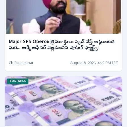
Major SPS Oberoi: త్రిమూర్తులు స్కెచ్ వేస్తే అట్లుంటది
మరి... ఆర్మీ ఆఫీసర్ వెల్లడించిన షాకింగ్ ఫ్యాక్ట్స్!
Ch Rajasekhar
August 8, 2026, 4:59 PM IST
BUSINESS