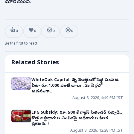
మారనుంది.
👍
❤️
😮
😢
0
0
0
0
Be the first to react
Related Stories
WhiteOak Capital: చిన్న మొత్తంతో పెద్ద సంపద..
ఏటా రూ.1,000 పెంచితే చాలు.. 25 ఏళ్లలో
అదనంగా..
August 8, 2026, 4:49 PM IST
LPG Subsidy: రూ. 500 కే గ్యాస్ సిలిండర్ సబ్సిడీ..
కొత్త లబ్ధిదారుల ఎంపికపై అధికారుల కీలక
ప్రకటన..!
August 8, 2026, 12:28 PM IST