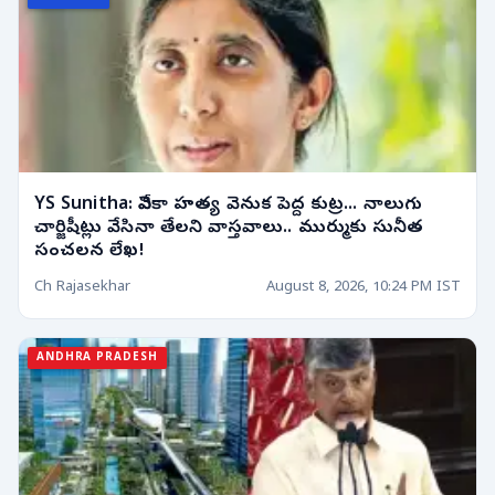
YS Sunitha: వివేకా హత్య వెనుక పెద్ద కుట్ర... నాలుగు
చార్జిషీట్లు వేసినా తేలని వాస్తవాలు.. ముర్ముకు సునీత
సంచలన లేఖ!
Ch Rajasekhar
August 8, 2026, 10:24 PM IST
ANDHRA PRADESH