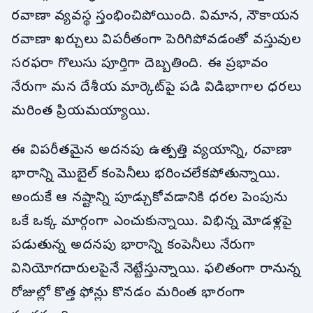
రవాణా వ్యవస్థ స్తంభించిపోయింది. విమాన, నౌకాయన
రవాణా ఖర్చులు విపరీతంగా పెరిగిపోవడంతో వస్తువుల
సరఫరా గొలుసు పూర్తిగా దెబ్బతింది. ఈ ప్రభావం
నేరుగా మన దేశీయ మార్కెట్‌పై పడి విడిభాగాల ధరలు
మరింత ప్రియమయ్యాయి.
ఈ విపరీతమైన అదనపు ఉత్పత్తి వ్యయాన్ని, రవాణా
భారాన్ని మొబైల్ కంపెనీలు భరించలేకపోతున్నాయి.
అందుకే ఆ నష్టాన్ని పూడ్చుకోవడానికి ధరల పెంపును
ఒకే ఒక్క మార్గంగా ఎంచుకున్నాయి. విభిన్న మోడళ్లపై
పడుతున్న అదనపు భారాన్ని కంపెనీలు నేరుగా
వినియోగదారులపైనే నెట్టేస్తున్నాయి. ఫలితంగా రానున్న
రోజుల్లో కొత్త ఫోన్లు కొనడం మరింత భారంగా