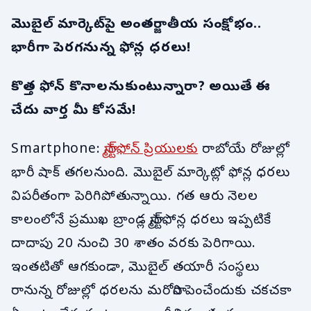
మొబైల్ మార్కెట్‌పై అంతర్జాతీయ సంక్షోభం..
భారీగా పెరగనున్న ఫోన్ల ధరలు!
కొత్త ఫోన్ కొనాలనుకుంటున్నారా? అయితే ఈ
చేదు వార్త మీ కోసమే!
Smartphone:
స్మార్ట్‌ఫోన్ ప్రియులకు
రాబోయే రోజుల్లో
భారీ షాక్ తగలనుంది. మొబైల్ మార్కెట్లో ఫోన్ల ధరలు
విపరీతంగా పెరిగిపోతున్నాయి. గత ఆరు నెలల
కాలంలోనే ప్రముఖ బ్రాండ్ల స్మార్ట్‌ఫోన్ల ధరలు ఇప్పటికే
దాదాపు 20 నుంచి 30 శాతం వరకు పెరిగాయి.
ఇంతటితో ఆగకుండా, మొబైల్ తయారీ సంస్థలు
రానున్న రోజుల్లో ధరలను మరోసారి పెంచేందుకు చకచకా