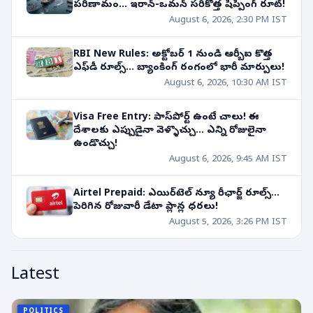
పరిణామం... ఇరాన్-ఒమన్ సరికొత్త షిప్పింగ్ రూట్!
August 6, 2026, 2:30 PM IST
RBI New Rules: అక్టోబర్ 1 నుండి ఆర్బీఐ కొత్త
ఎఫ్‌డీ రూల్స్... బ్యాంకింగ్ రంగంలో భారీ మార్పులు!
August 6, 2026, 10:30 AM IST
Visa Free Entry: పాస్‌పోర్ట్ ఉంటే చాలు! ఈ
దేశాలకు ఎప్పుడైనా వెళ్ళొచ్చు... ఎన్ని రోజులైనా
ఉండొచ్చు!
August 6, 2026, 9:45 AM IST
Airtel Prepaid: ఎయిర్‌టెల్ న్యూ రీఛార్జ్ రూల్స్...
పెరిగిన రోజువారీ డేటా ప్లాన్ల ధరలు!
August 5, 2026, 3:26 PM IST
Latest
POLITICS