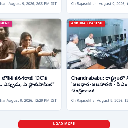
్రి చంద్రబాబు పిలుపు!
har
August 9, 2026, 2:33 PM IST
Ch Rajasekhar
August 9, 2026, 
NMENT
ANDHRA PRADESH
లోకేశ్ కనగరాజ్ ‘DC’కి
Chandrababu: రాష్ట్రంలో
. ఎప్పుడు, ఏ ప్లాట్‌ఫామ్‌లో
'జలధార-జలహారతి - సీఎం
?
చంద్రబాబు!
har
August 9, 2026, 12:29 PM IST
Ch Rajasekhar
August 9, 2026, 1
LOAD MORE