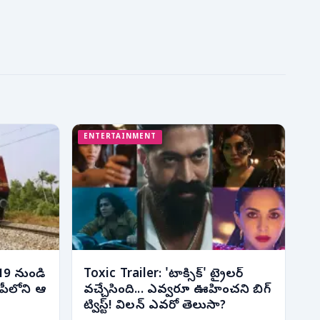
ENTERTAINMENT
19 నుండి
Toxic Trailer: 'టాక్సిక్' ట్రైలర్
 ఏపీలోని ఆ
వచ్చేసింది... ఎవ్వరూ ఊహించని బిగ్
ట్విస్ట్! విలన్ ఎవరో తెలుసా?