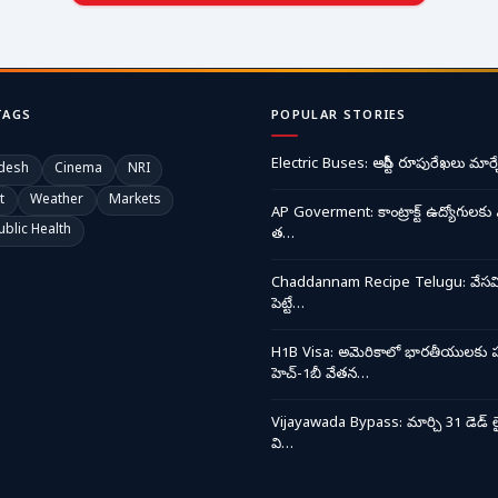
TAGS
POPULAR STORIES
Electric Buses: ఆర్టీసీ రూపురేఖలు మార్చ
desh
Cinema
NRI
t
Weather
Markets
AP Goverment: కాంట్రాక్ట్ ఉద్యోగులకు 
ublic Health
త…
Chaddannam Recipe Telugu: వేసవి త
పెట్టే…
H1B Visa: అమెరికాలో భారతీయులకు ప
హెచ్-1బీ వేతన…
Vijayawada Bypass: మార్చి 31 డెడ్ లై
వి…