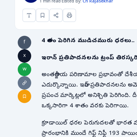
1 min read
·
Edited By:
Ch Rajasekhar
4 శాతం పెరిగిన ముడిచమురు ధరలు..
f
x
ఇరాన్ ప్రతిపాదనలను ట్రంప్ తిరస్క
w
అంతర్జాతీయ పరిణామాల ప్రభావంతో దేశీయ స
ఎదుర్కొన్నాయి. ఇరాన్ ప్రతిపాదనలను అమె
ప్రపంచ మార్కెట్లలో అనిశ్చితి పెరిగింది
ఒక్కసారిగా 4 శాతం వరకు పెరిగాయి.
క్రూడాయిల్ ధరల పెరుగుదలతో భారత మార్క
ప్రారంభానికి ముందే గిఫ్ట్ నిఫ్టీ 193 ప