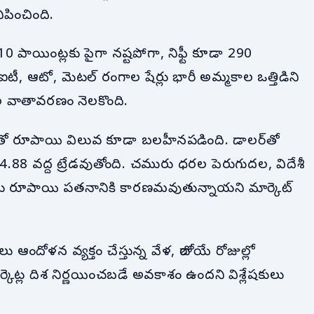
ిపించింది.
1,010 పాయింట్లకు పైగా నష్టపోగా, నిఫ్టీ కూడా 290
్, ఐటీ, ఆటో, మెటల్ రంగాల షేర్లు భారీ అమ్మకాల ఒత్తిడిని
టాల వాతావరణం నెలకొంది.
ంతో రూపాయి విలువ కూడా బలహీనపడింది. డాలర్‌తో
.88 వద్ద ట్రేడవుతోంది. చమురు ధరల పెరుగుదల, విదేశీ
 రూపాయి పతనానికి కారణమవుతున్నాయని మార్కెట్
లు ఆందోళన వ్యక్తం చేస్తున్న వేళ, రాబోయే రోజుల్లో
ెట్ల దిశ నిర్ణయించబడే అవకాశం ఉందని విశ్లేషకులు