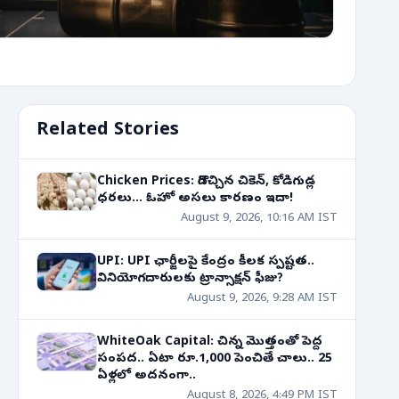
Related Stories
Chicken Prices: దిగొచ్చిన చికెన్, కోడిగుడ్ల
ధరలు... ఓహో అసలు కారణం ఇదా!
August 9, 2026, 10:16 AM IST
UPI: UPI ఛార్జీలపై కేంద్రం కీలక స్పష్టత..
వినియోగదారులకు ట్రాన్సాక్షన్ ఫీజు?
August 9, 2026, 9:28 AM IST
WhiteOak Capital: చిన్న మొత్తంతో పెద్ద
సంపద.. ఏటా రూ.1,000 పెంచితే చాలు.. 25
ఏళ్లలో అదనంగా..
August 8, 2026, 4:49 PM IST