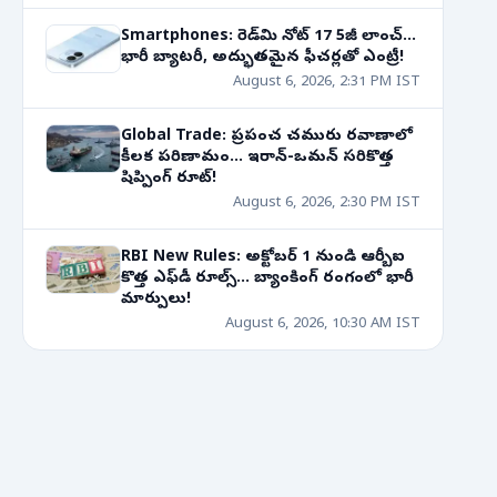
Smartphones: రెడ్‌మి నోట్ 17 5జీ లాంచ్...
భారీ బ్యాటరీ, అద్భుతమైన ఫీచర్లతో ఎంట్రీ!
August 6, 2026, 2:31 PM IST
Global Trade: ప్రపంచ చమురు రవాణాలో
కీలక పరిణామం... ఇరాన్-ఒమన్ సరికొత్త
షిప్పింగ్ రూట్!
August 6, 2026, 2:30 PM IST
RBI New Rules: అక్టోబర్ 1 నుండి ఆర్బీఐ
కొత్త ఎఫ్‌డీ రూల్స్... బ్యాంకింగ్ రంగంలో భారీ
మార్పులు!
August 6, 2026, 10:30 AM IST