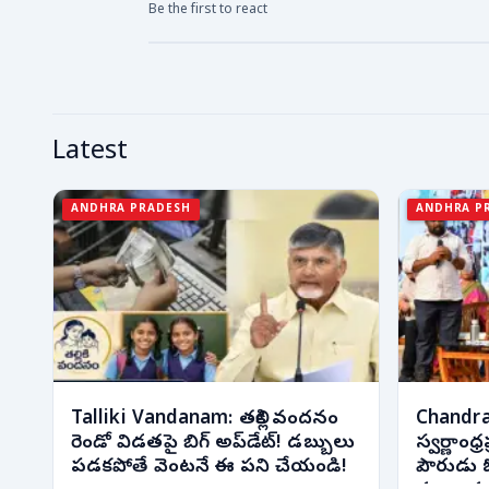
Be the first to react
Latest
ANDHRA PRADESH
ANDHRA P
Talliki Vandanam: తల్లికి వందనం
Chandra
రెండో విడతపై బిగ్ అప్‌డేట్! డబ్బులు
స్వర్ణాంధ్ర
పడకపోతే వెంటనే ఈ పని చేయండి!
పౌరుడు ఓ