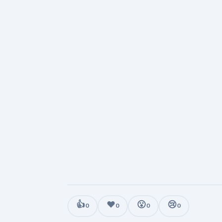
👍
❤️
😮
😢
0
0
0
0