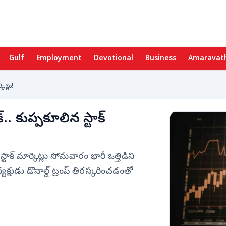
Gulf
Employment
Devotional
Business
Amaravat
ెట్లు!
 కుప్పకూలిన స్టాక్
ాక్ మార్కెట్లు సోమవారం భారీ ఒత్తిడిని
క్షుడు డొనాల్డ్ ట్రంప్ తిరస్కరించడంతో