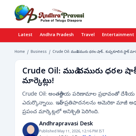
Latest
Andhra Pradesh
Travel
Entertainment
Home
/
Business
/
Crude Oil: ముడి చమురు ధరల షాక్.. కుప్పకూలిన స్టాక్ మార్క
Crude Oil: ముడి చమురు ధరల షాక్..
మార్కెట్లు!
Crude Oil: అంతర్జాతీయ పరిణామాల ప్రభావంతో దేశీయ స్ట
ఎదుర్కొన్నాయి. ఇరాన్ ప్రతిపాదనలను అమెరికా మాజీ అధ్య
ప్రపంచ మార్కెట్లలో అనిశ్చితి పెరిగింది.
Andhrapravasi Desk
Published May 11, 2026, 12:16 PM IST