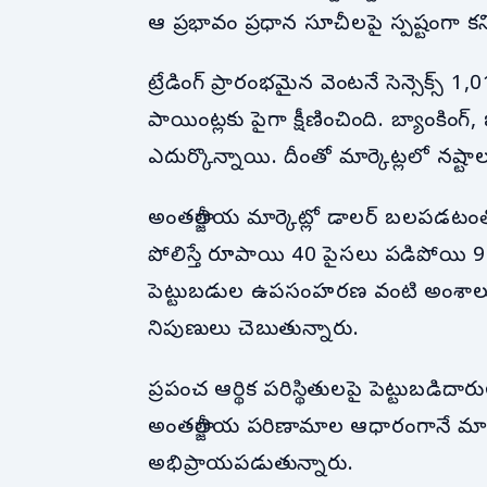
ఆ ప్రభావం ప్రధాన సూచీలపై స్పష్టంగా కన
ట్రేడింగ్ ప్రారంభమైన వెంటనే సెన్సెక్స్ 
పాయింట్లకు పైగా క్షీణించింది. బ్యాంకింగ
ఎదుర్కొన్నాయి. దీంతో మార్కెట్లలో నష్
అంతర్జాతీయ మార్కెట్లో డాలర్ బలపడట
పోలిస్తే రూపాయి 40 పైసలు పడిపోయి 94
పెట్టుబడుల ఉపసంహరణ వంటి అంశాలు
నిపుణులు చెబుతున్నారు.
ప్రపంచ ఆర్థిక పరిస్థితులపై పెట్టుబడిదారు
అంతర్జాతీయ పరిణామాల ఆధారంగానే మార్క
అభిప్రాయపడుతున్నారు.