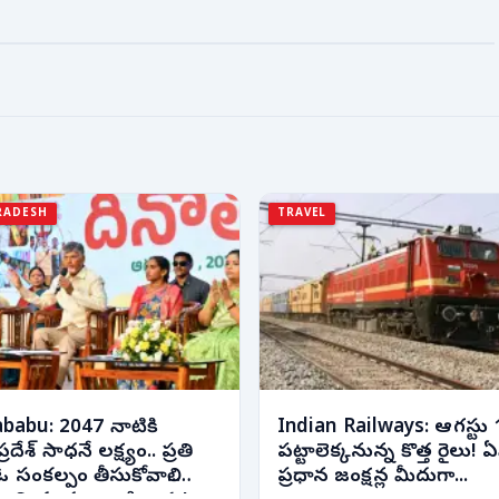
RADESH
TRAVEL
babu: 2047 నాటికి
Indian Railways: ఆగస్టు 
ప్రదేశ్ సాధనే లక్ష్యం.. ప్రతి
పట్టాలెక్కనున్న కొత్త రైలు!
 సంకల్పం తీసుకోవాలి..
ప్రధాన జంక్షన్ల మీదుగా...