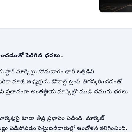
రించడంతో పెరిగిన ధరలు..
్టాక్ మార్కెట్లు సోమవారం భారీ ఒత్తిడిని
రికా మాజీ అధ్యక్షుడు డొనాల్డ్ ట్రంప్ తిరస్కరించడంతో
. దీని ప్రభావంగా అంతర్జాతీయ మార్కెట్లో ముడి చమురు ధరలు
ెట్లపై కూడా తీవ్ర ప్రభావం పడింది. మార్కెట్
ాయింట్లు పడిపోవడం పెట్టుబడిదారుల్లో ఆందోళన కలిగించింది.