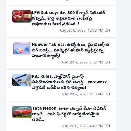
LPG Subsidy: రూ. 500 కే గ్యాస్ సిలిండర్
సబ్సిడీ.. కొత్త లబ్ధిదారుల ఎంపికపై
అధికారుల కీలక ప్రకటన..!
August 8, 2026, 12:28 PM IST
Huawei Tablets: ఉద్యోగులు, స్టూడెంట్స్‌కు
బిగ్ బూస్ట్... మార్కెట్లో తుఫాన్ సృష్టిస్తున్న
హువావే ట్యాబ్స్!
August 7, 2026, 5:02 PM IST
RBI Rules: స్మార్ట్‌ఫోన్ ఫైనాన్స్
వినియోగదారులకు బిగ్ అలర్ట్... వాయిదాలు
ఎగ్గొడితే ఆర్‌బీఐ కఠిన చర్యలు!
August 7, 2026, 9:50 AM IST
Tata Nexon: టాటా నెక్సాన్ కేమో ఎడిషన్
లాంచ్... టాప్ ఫీచర్లతో ఆకర్షణీయమైన
ధరకే... !
August 6, 2026, 4:49 PM IST