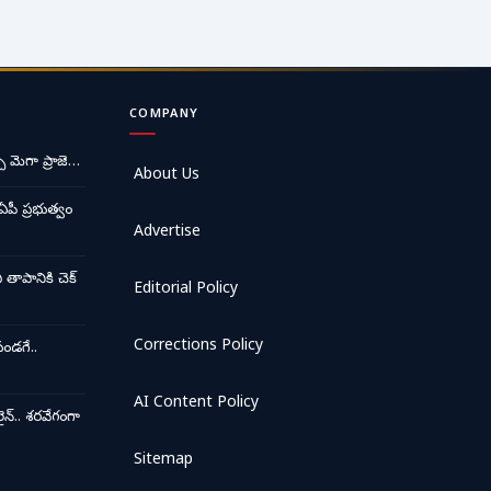
COMPANY
ే మెగా ప్రాజె…
About Us
ఏపీ ప్రభుత్వం
Advertise
ాపానికి చెక్
Editorial Policy
Corrections Policy
ండగే..
AI Content Policy
న్.. శరవేగంగా
Sitemap