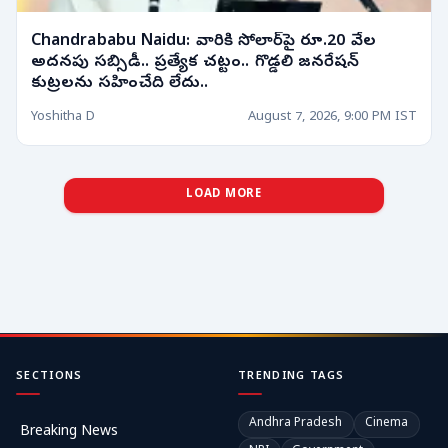
Chandrababu Naidu: వారికి సోలార్‌పై రూ.20 వేల
అదనపు సబ్సిడీ.. ప్రత్యేక చట్టం.. గొడ్డలి జనరేషన్
కుట్రలను సహించేది లేదు..
Yoshitha D
August 7, 2026, 9:00 PM IST
LOAD MORE
SECTIONS
TRENDING TAGS
Andhra Pradesh
Cinema
Breaking News