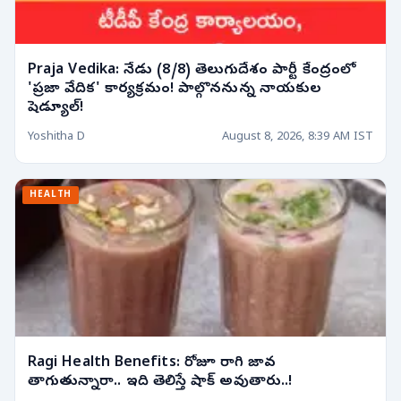
Praja Vedika: నేడు (8/8) తెలుగుదేశం పార్టీ కేంద్రంలో
'ప్రజా వేదిక' కార్యక్రమం! పాల్గొననున్న నాయకుల
షెడ్యూల్!
Yoshitha D
August 8, 2026, 8:39 AM IST
HEALTH
Ragi Health Benefits: రోజూ రాగి జావ
తాగుతున్నారా.. ఇది తెలిస్తే షాక్ అవుతారు..!