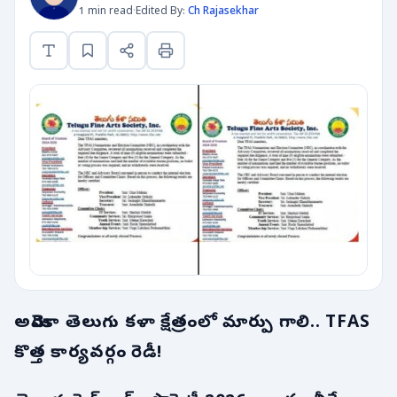
1 min read
·
Edited By:
Ch Rajasekhar
అమెరికా తెలుగు కళా క్షేత్రంలో మార్పు గాలి.. TFAS
కొత్త కార్యవర్గం రెడీ!