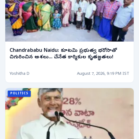
Chandrababu Naidu: కూటమి ప్రభుత్వ భరోసాతో
చిగురించిన ఆశలు... చేనేత కార్మికుల కృతజ్ఞతలు!
Yoshitha D
August 7, 2026, 9:19 PM IST
POLITICS