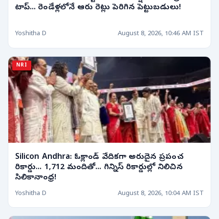
టాప్... రెండేళ్లలోనే ఆరు రెట్లు పెరిగిన పెట్టుబడులు!
Yoshitha D
August 8, 2026, 10:46 AM IST
NRI
Silicon Andhra: ఓక్లాండ్ వేదికగా అరుదైన ప్రపంచ
రికార్డు... 1,712 మందితో... గిన్నిస్ రికార్డుల్లో నిలిచిన
సిలికానాంధ్ర!
Yoshitha D
August 8, 2026, 10:04 AM IST