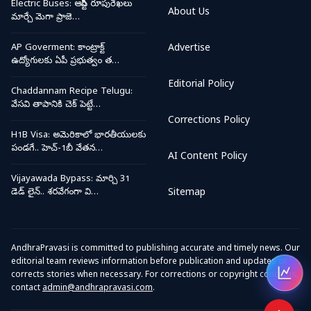
Electric Buses: ఆర్టీసీ రూపురేఖలు
About Us
మార్చే మెగా ప్రాజె…
AP Goverment: కాంట్రాక్ట్
Advertise
ఉద్యోగులకు ఏపీ ప్రభుత్వం త…
Editorial Policy
Chaddannam Recipe Telugu:
వేసవి తాపానికి చెక్ పెట్టే…
Corrections Policy
H1B Visa: అమెరికాలో భారతీయులకు
పండగే.. హెచ్-1బీ వేతన…
AI Content Policy
Vijayawada Bypass: మార్చి 31
డెడ్ లైన్.. శరవేగంగా వి…
Sitemap
AndhraPravasi is committed to publishing accurate and timely news. Our
editorial team reviews information before publication and updates or
corrects stories when necessary. For corrections or copyright concerns,
Open
contact
admin@andhrapravasi.com
.