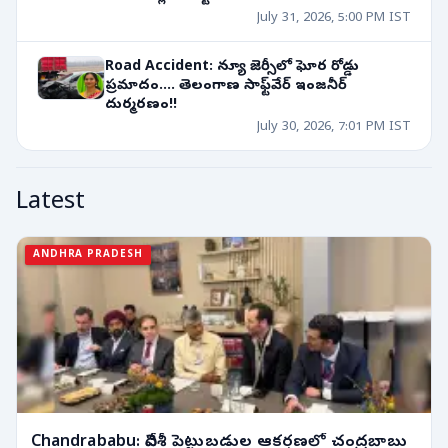
July 31, 2026, 5:00 PM IST
Road Accident: న్యూ జెర్సీలో ఘోర రోడ్డు
ప్రమాదం.... తెలంగాణ సాఫ్ట్‌వేర్ ఇంజనీర్
దుర్మరణం!!
July 30, 2026, 7:01 PM IST
Latest
ANDHRA PRADESH
Chandrababu: విదేశీ పెట్టుబడుల ఆకర్షణలో చంద్రబాబు