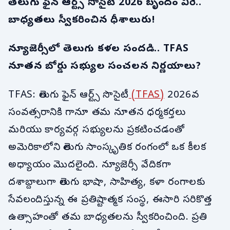
తెలుగు ఫైన్ ఆర్ట్స్ సొసైటీ 2026 బృందం వీరే..
బాధ్యతలు స్వీకరించిన ధీశాలురు!
న్యూజెర్సీలో తెలుగు కళల సందడి.. TFAS
నూతన బోర్డు సభ్యుల సంచలన నిర్ణయాలు?
TFAS: తెలుగు ఫైన్ ఆర్ట్స్ సొసైటీ
(TFAS)
2026వ
సంవత్సరానికి గానూ తమ నూతన ధర్మకర్తలు
మరియు కార్యవర్గ సభ్యులను ప్రకటించడంతో
అమెరికాలోని తెలుగు సాంస్కృతిక రంగంలో ఒక కీలక
అధ్యాయం మొదలైంది. న్యూజెర్సీ వేదికగా
దశాబ్దాలుగా తెలుగు భాషా, సాహిత్య, కళా రంగాలకు
సేవలందిస్తున్న ఈ ప్రతిష్టాత్మక సంస్థ, ఈసారి సరికొత్త
ఉత్సాహంతో తమ బాధ్యతలను స్వీకరించింది. ప్రతి