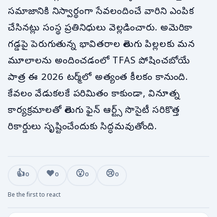
సమాజానికి నిస్వార్థంగా సేవలందించే వారిని ఎంపిక
చేసినట్లు సంస్థ ప్రతినిధులు వెల్లడించారు. అమెరికా
గడ్డపై పెరుగుతున్న భావితరాల తెలుగు పిల్లలకు మన
మూలాలను అందించడంలో TFAS పోషించబోయే
పాత్ర ఈ 2026 టర్మ్‌లో అత్యంత కీలకం కానుంది.
కేవలం వేడుకలకే పరిమితం కాకుండా, వినూత్న
కార్యక్రమాలతో తెలుగు ఫైన్ ఆర్ట్స్ సొసైటీ సరికొత్త
రికార్డులు సృష్టించేందుకు సిద్ధమవుతోంది.
👍
❤️
😮
😢
0
0
0
0
Be the first to react