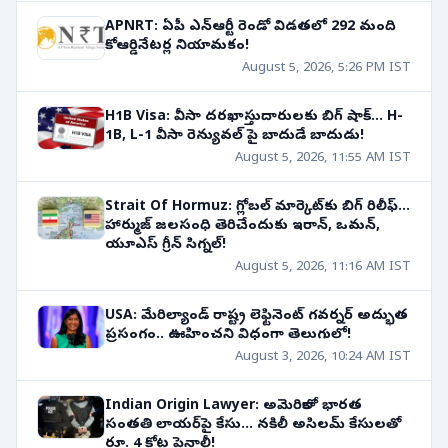
APNRT: ఏపీ ఎన్ఆర్టీ రెండో విడతలో 292 మంది
కోఆర్డినేటర్ల నియామకం!
August 5, 2026, 5:26 PM IST
H1B Visa: వీసా దరఖాస్తుదారులకు బిగ్ షాక్... H-
1B, L-1 వీసా రెన్యువల్ పై బాదుడే బాదుడు!
August 5, 2026, 11:55 AM IST
Strait Of Hormuz: గ్లోబల్ మార్కెట్‌కు బిగ్ రిలీఫ్...
హార్ముజ్ జలసంధి తెరిచేందుకు ఇరాన్, ఒమన్,
యూఎస్ గ్రీన్ సిగ్నల్!
August 5, 2026, 11:16 AM IST
USA: మేరిల్యాండ్ రాష్ట్ర లెఫ్టినెంట్ గవర్నర్ అద్భుత
ప్రసంగం.. ఊహించని విధంగా తెలుగులో!
August 3, 2026, 10:24 AM IST
Indian Origin Lawyer: అమెరికాలో భారత
సంతతి లాయర్‌పై కేసు... నకిలీ అసిలమ్ కేసులతో
రూ. 4 కోట్ల పెనాల్టీ!