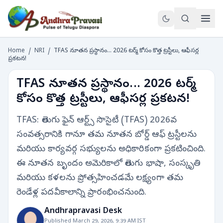
Home
/
NRI
/
TFAS నూతన ప్రస్థానం... 2026 టర్మ్ కోసం కొత్త ట్రస్టీలు, ఆఫీసర్ల
ప్రకటన!
TFAS నూతన ప్రస్థానం... 2026 టర్మ్
కోసం కొత్త ట్రస్టీలు, ఆఫీసర్ల ప్రకటన!
TFAS: తెలుగు ఫైన్ ఆర్ట్స్ సొసైటీ (TFAS) 2026వ
సంవత్సరానికి గానూ తమ నూతన బోర్డ్ ఆఫ్ ట్రస్టీలను
మరియు కార్యవర్గ సభ్యులను అధికారికంగా ప్రకటించింది.
ఈ నూతన బృందం అమెరికాలో తెలుగు భాషా, సంస్కృతి
మరియు కళలను ప్రోత్సహించడమే లక్ష్యంగా తమ
రెండేళ్ల పదవీకాలాన్ని ప్రారంభించనుంది.
Andhrapravasi Desk
Published March 29, 2026, 9:39 AM IST