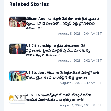
Related Stories
Silicon Andhra: ఓక్లాండ్ వేదికగా అరుదైన ప్రపంచ
రికార్డు... 1,712 మందితో... గిన్నిస్ రికార్డుల్లో నిలిచిన
సిలికానాంధ్ర!
August 8, 2026, 10:04 AM IST
US Citizenship: అక్రమ వలసలకు చెక్
పెట్టేందుకు ట్రంప్ మాస్టర్ ప్లాన్... మారనున్న
పౌరసత్వ నియమాలు!
August 7, 2026, 10:02 AM IST
US Student Visa: అమెరికా స్టూడెంట్ వీసాల్లో భారీ
కోత... చైనా కంటే భారత్‌పైనే తీవ్ర ప్రభావం!
August 6, 2026, 9:47 AM IST
APNRTS ఇంటర్నేషనల్ టూర్ కోఆర్డినేటర్‌గా
ఆయన నియామకం... ఉత్తర్వులు జారీ!
August 5, 2026, 6:51 PM IST