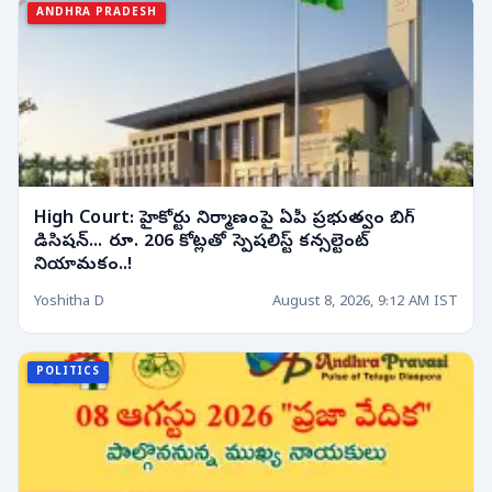
ANDHRA PRADESH
High Court: హైకోర్టు నిర్మాణంపై ఏపీ ప్రభుత్వం బిగ్
డిసిషన్... రూ. 206 కోట్లతో స్పెషలిస్ట్ కన్సల్టెంట్
నియామకం..!
Yoshitha D
August 8, 2026, 9:12 AM IST
POLITICS