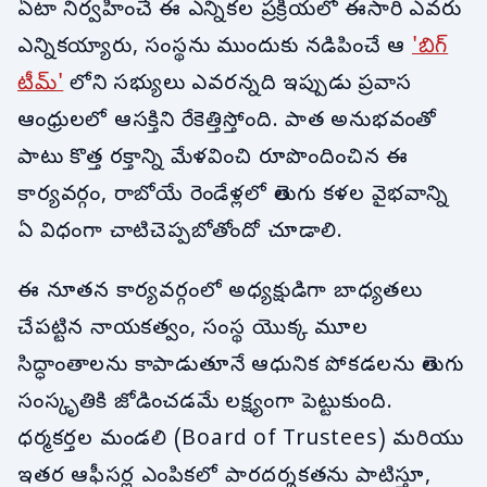
ఏటా నిర్వహించే ఈ ఎన్నికల ప్రక్రియలో ఈసారి ఎవరు
ఎన్నికయ్యారు, సంస్థను ముందుకు నడిపించే ఆ
'బిగ్
టీమ్'
లోని సభ్యులు ఎవరన్నది ఇప్పుడు ప్రవాస
ఆంధ్రులలో ఆసక్తిని రేకెత్తిస్తోంది. పాత అనుభవంతో
పాటు కొత్త రక్తాన్ని మేళవించి రూపొందించిన ఈ
కార్యవర్గం, రాబోయే రెండేళ్లలో తెలుగు కళల వైభవాన్ని
ఏ విధంగా చాటిచెప్పబోతోందో చూడాలి.
ఈ నూతన కార్యవర్గంలో అధ్యక్షుడిగా బాధ్యతలు
చేపట్టిన నాయకత్వం, సంస్థ యొక్క మూల
సిద్ధాంతాలను కాపాడుతూనే ఆధునిక పోకడలను తెలుగు
సంస్కృతికి జోడించడమే లక్ష్యంగా పెట్టుకుంది.
ధర్మకర్తల మండలి (Board of Trustees) మరియు
ఇతర ఆఫీసర్ల ఎంపికలో పారదర్శకతను పాటిస్తూ,