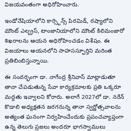
విజయవంతంగా అధిరోహించారు.
ఇండోనేషియాలోని కార్స్టెన్స్ పిరమిడ్, రష్యాలోని
మౌంట్ ఎల్బ్రస్, టాంజానియాలోని మౌంట్ కిలిమంజారో
శిఖరాలను ఆయన అధిరోహించడం విశేషం. ఈ
విజయాలు ఆయనలోని సాహసస్ఫూర్తిని మరింత
ప్రతిబింబిస్తున్నాయి.
ఈ సందర్భంగా డా. నాగేంద్ర శ్రీనివాస్ మాట్లాడుతూ
తానా చేపడుతున్న సేవా కార్యక్రమాలకు ప్రతి ఒక్కరూ
మద్దతు ఇవ్వాలని కోరారు. అలాగే 2027లో డా. నరేన్
కొడాలి అధ్యక్షతన జరగనున్న తానా స్వర్ణోత్సవాలను
అత్యంత ఘనంగా నిర్వహించేందుకు ప్రపంచవ్యాప్తంగా
ఉన్న తెలుగు ప్రజలు అందరూ భాగస్వాములు