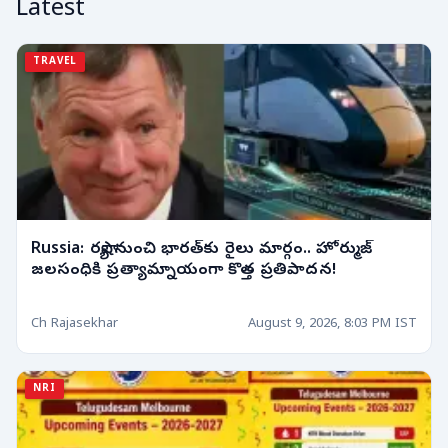
Latest
TRAVEL
Russia: రష్యా నుంచి భారత్‌కు రైలు మార్గం.. హోర్ముజ్‌
జలసంధికి ప్రత్యామ్నాయంగా కొత్త ప్రతిపాదన!
Ch Rajasekhar
August 9, 2026, 8:03 PM IST
NRI