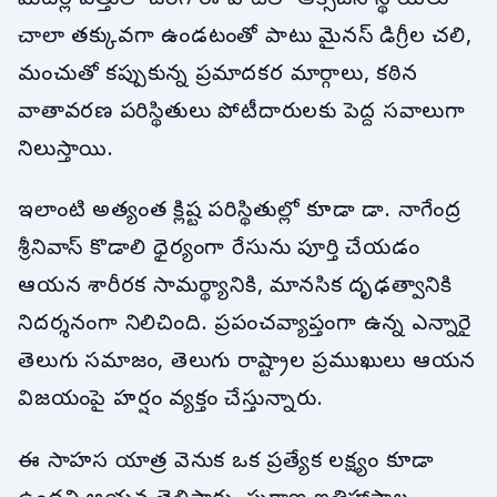
చాలా తక్కువగా ఉండటంతో పాటు మైనస్ డిగ్రీల చలి,
మంచుతో కప్పుకున్న ప్రమాదకర మార్గాలు, కఠిన
వాతావరణ పరిస్థితులు పోటీదారులకు పెద్ద సవాలుగా
నిలుస్తాయి.
ఇలాంటి అత్యంత క్లిష్ట పరిస్థితుల్లో కూడా డా. నాగేంద్ర
శ్రీనివాస్ కొడాలి ధైర్యంగా రేసును పూర్తి చేయడం
ఆయన శారీరక సామర్థ్యానికి, మానసిక దృఢత్వానికి
నిదర్శనంగా నిలిచింది. ప్రపంచవ్యాప్తంగా ఉన్న ఎన్నారై
తెలుగు సమాజం, తెలుగు రాష్ట్రాల ప్రముఖులు ఆయన
విజయంపై హర్షం వ్యక్తం చేస్తున్నారు.
ఈ సాహస యాత్ర వెనుక ఒక ప్రత్యేక లక్ష్యం కూడా