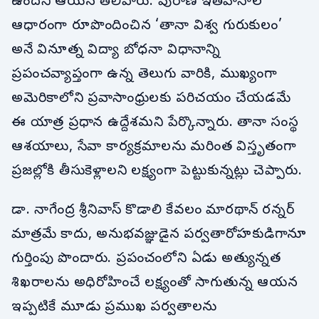
ఉందని ఆయన తెలిపారు. పురాణ ఇతిహాసాల
ఆధారంగా రూపొందించిన ‘తానా విశ్వ గురుకులం’
అనే వినూత్న విద్యా బోధనా విధానాన్ని
ప్రపంచవ్యాప్తంగా ఉన్న తెలుగు వారికి, ముఖ్యంగా
అమెరికాలోని ప్రవాసాంధ్రులకు పరిచయం చేయడమే
ఈ యాత్ర ప్రధాన ఉద్దేశమని పేర్కొన్నారు. తానా సంస్థ
ఆశయాలు, సేవా కార్యక్రమాలను మరింత విస్తృతంగా
ప్రజల్లోకి తీసుకెళ్లాలని లక్ష్యంగా పెట్టుకున్నట్లు చెప్పారు.
డా. నాగేంద్ర శ్రీనివాస్ కొడాలి కేవలం మారథాన్ రన్నర్
మాత్రమే కాదు, అనుభవజ్ఞుడైన పర్వతారోహకుడిగానూ
గుర్తింపు పొందారు. ప్రపంచంలోని ఏడు అత్యున్నత
శిఖరాలను అధిరోహించే లక్ష్యంతో సాగుతున్న ఆయన
ఇప్పటికే మూడు ప్రముఖ పర్వతాలను