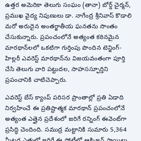
ఉత్తర అమెరికా తెలుగు సంఘం (తానా) బోర్డ్ చైర్మన్,
ప్రముఖ వైద్య నిపుణులు డా. నాగేంద్ర శ్రీనివాస్ కొడాలి
మరో అరుదైన అంతర్జాతీయ ఘనతను సొంతం
చేసుకున్నారు. ప్రపంచంలోనే అత్యంత కఠినమైన
మారథాన్‌లలో ఒకటిగా గుర్తింపు పొందిన టెన్జింగ్-
హిల్లరీ ఎవరెస్ట్ మారథాన్‌ను విజయవంతంగా పూర్తి
చేసి తెలుగు వారి పట్టుదల, సాహసస్ఫూర్తిని
ప్రపంచానికి చాటిచెప్పారు.
ఎవరెస్ట్ బేస్ క్యాంప్ పరిసర ప్రాంతాల్లో ప్రతి ఏడాది
నిర్వహించే ఈ ప్రతిష్టాత్మక మారథాన్ ప్రపంచంలోనే
అత్యంత ఎత్తైన ప్రదేశంలో జరిగే రన్నింగ్ ఈవెంట్‌గా
ప్రసిద్ధి చెందింది. సముద్ర మట్టానికి సుమారు 5,364
మీటర్ల ఎత్తులో జరిగే ఈ పోటీలో ఆక్సిజన్ స్థాయిలు