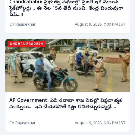
Chandrababu: ప్రభుత్వ పథకాల్లో ప్రజలే ఇక మెయిన్
స్టేక్‌హోల్డర్లు... ఈ నెల 15వ తేదీ నుంచి.. కేంద్ర బిందువుగా
ఏపీ...!!
Ch Rajasekhar
August 9, 2026, 7:00 PM IST
ANDHRA PRADESH
AP Government: ఏపీ రవాణా శాఖ సేవల్లో విప్లవాత్మక
మార్పులు... ఇవి చేయకపోతే కష్టాలు కొనితెచ్చుకున్నట్లే....
Ch Rajasekhar
August 9, 2026, 6:05 PM IST