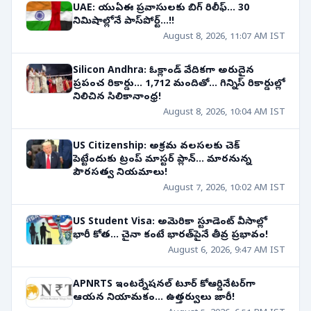
UAE: యుఏఈ ప్రవాసులకు బిగ్ రిలీఫ్... 30
నిమిషాల్లోనే పాస్‌పోర్ట్...!!
August 8, 2026, 11:07 AM IST
Silicon Andhra: ఓక్లాండ్ వేదికగా అరుదైన
ప్రపంచ రికార్డు... 1,712 మందితో... గిన్నిస్ రికార్డుల్లో
నిలిచిన సిలికానాంధ్ర!
August 8, 2026, 10:04 AM IST
US Citizenship: అక్రమ వలసలకు చెక్
పెట్టేందుకు ట్రంప్ మాస్టర్ ప్లాన్... మారనున్న
పౌరసత్వ నియమాలు!
August 7, 2026, 10:02 AM IST
US Student Visa: అమెరికా స్టూడెంట్ వీసాల్లో
భారీ కోత... చైనా కంటే భారత్‌పైనే తీవ్ర ప్రభావం!
August 6, 2026, 9:47 AM IST
APNRTS ఇంటర్నేషనల్ టూర్ కోఆర్డినేటర్‌గా
ఆయన నియామకం... ఉత్తర్వులు జారీ!