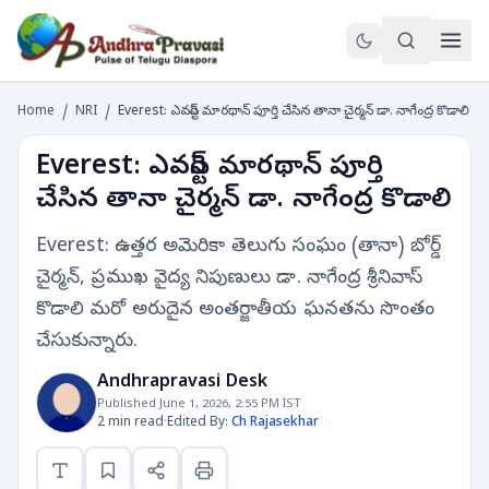
Home
/
NRI
/
Everest: ఎవరెస్ట్ మారథాన్ పూర్తి చేసిన తానా చైర్మన్ డా. నాగేంద్ర కొడాలి
Everest: ఎవరెస్ట్ మారథాన్ పూర్తి
చేసిన తానా చైర్మన్ డా. నాగేంద్ర కొడాలి
Everest: ఉత్తర అమెరికా తెలుగు సంఘం (తానా) బోర్డ్
చైర్మన్, ప్రముఖ వైద్య నిపుణులు డా. నాగేంద్ర శ్రీనివాస్
కొడాలి మరో అరుదైన అంతర్జాతీయ ఘనతను సొంతం
చేసుకున్నారు.
Andhrapravasi Desk
Published June 1, 2026, 2:55 PM IST
2 min read
·
Edited By:
Ch Rajasekhar