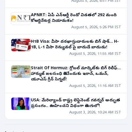
August 5, 2026, 6:51 PM IST
APNRT: ఏపీ ఎన్ఆర్టీ రెండో విడతలో 292 మంది
కోఆర్డినేటర్ల నియామకం!
August 5, 2026, 5:26 PM IST
H1B Visa: వీసా దరఖాస్తుదారులకు బిగ్ షాక్... H-
1B, L-1 వీసా రెన్యువల్ పై బాదుడే బాదుడు!
August 5, 2026, 11:55 AM IST
Strait Of Hormuz: గ్లోబల్ మార్కెట్‌కు బిగ్ రిలీఫ్...
హార్ముజ్ జలసంధి తెరిచేందుకు ఇరాన్, ఒమన్,
యూఎస్ గ్రీన్ సిగ్నల్!
August 5, 2026, 11:16 AM IST
USA: మేరిల్యాండ్ రాష్ట్ర లెఫ్టినెంట్ గవర్నర్ అద్భుత
ప్రసంగం.. ఊహించని విధంగా తెలుగులో!
August 3, 2026, 10:24 AM IST