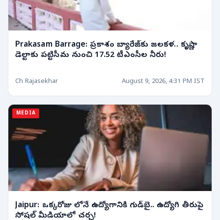
Prakasam Barrage: ప్రకాశం బ్యారేజ్‌కు జలకళ.. కృష్ణా
డెల్టాకు పట్టిసీమ నుంచి 17.52 టీఎంసీల నీరు!
Ch Rajasekhar
August 9, 2026, 4:31 PM IST
MEDIA
Jaipur: ఒక్కరోజు లోనే ఉద్యోగానికి గుడ్‌బై.. ఉద్యోగి తీరుపై
సోషల్ మీడియాలో చర్చ!