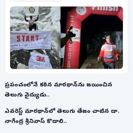
ప్రపంచంలోనే కఠిన మారథాన్‌ను జయించిన
తెలుగు వైద్యుడు..
ఎవరెస్ట్ మారథాన్‌లో తెలుగు తేజం చాటిన డా.
నాగేంద్ర శ్రీనివాస్ కొడాలి..