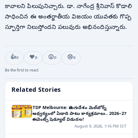
కావాలని పిలుపునిచ్చారు. డా. నాగేంద్ర శ్రీనివాస్ కొడాలి
సాధించిన ఈ అంతర్జాతీయ విజయం యువతకు గొప్ప
స్ఫూర్తిగా నిలుస్తోందని పలువురు అభినందిస్తున్నారు.
👍
❤️
😮
😢
0
0
0
0
Be the first to react
Related Stories
TDP Melbourne: తెలుగుదేశం మెల్‌బోర్న్
ఆధ్వర్యంలో ఏడాది పాటు కార్యక్రమాలు.. 2026–27
ఈవెంట్స్ షెడ్యూల్ విడుదల!
August 9, 2026, 7:16 PM IST