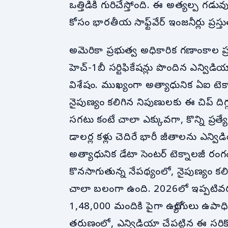
ఒత్తిడికి గురిచేస్తోంది. ఈ అత్యల్ప గడు
కోసం భారతీయ సాఫ్ట్‌వేర్ ఇంజనీర్లు ప్రస్తుత
అమెరికా ప్రభుత్వ అధికారిక గణాంకాల
హెచ్‌-1బీ సర్టిఫికేషన్లు పొందిన ఎన్
విశేషం. ముఖ్యంగా అత్యాధునిక ఏఐ టెక్నాల
నైపుణ్యం కలిగిన నిపుణులకు ఈ చిప్ దిగ్గజ 
సగటు కంటే చాలా ఎక్కువగా, కొన్ని ప్రత
డాలర్ల కళ్లు చెదిరే భారీ జీతాలను ఎన్వ
అత్యాధునిక డేటా సెంటర్ టెక్నాలజీ రంగ
కొనసాగుతున్న నేపథ్యంలో, నైపుణ్యం కలిగిన 
చాలా బలంగా ఉంది. 2026లో ఇప్పటివర
1,48,000 మందికి పైగా ఉద్యోగులు ఉపాధి 
తరుణంలో, ఎన్విడియా చేపట్టిన ఈ సర