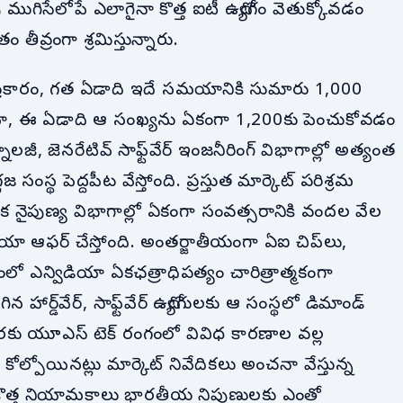
వు ముగిసేలోపే ఎలాగైనా కొత్త ఐటీ ఉద్యోగం వెతుక్కోవడం
ం తీవ్రంగా శ్రమిస్తున్నారు.
 ప్రకారం, గత ఏడాది ఇదే సమయానికి సుమారు 1,000
విడియా, ఈ ఏడాది ఆ సంఖ్యను ఏకంగా 1,200కు పెంచుకోవడం
జీ, జెనరేటివ్ సాఫ్ట్‌వేర్ ఇంజనీరింగ్ విభాగాల్లో అత్యంత
సంస్థ పెద్దపీట వేస్తోంది. ప్రస్తుత మార్కెట్ పరిశ్రమ
్యేక నైపుణ్య విభాగాల్లో ఏకంగా సంవత్సరానికి వందల వేల
ిడియా ఆఫర్ చేస్తోంది. అంతర్జాతీయంగా ఏఐ చిప్‌లు,
ంలో ఎన్విడియా ఏకఛత్రాధిపత్యం చారిత్రాత్మకంగా
హార్డ్‌వేర్, సాఫ్ట్‌వేర్ ఉద్యోగులకు ఆ సంస్థలో డిమాండ్
కు యూఎస్ టెక్ రంగంలో వివిధ కారణాల వల్ల
కోల్పోయినట్లు మార్కెట్ నివేదికలు అంచనా వేస్తున్న
ికొత్త నియామకాలు భారతీయ నిపుణులకు ఎంతో