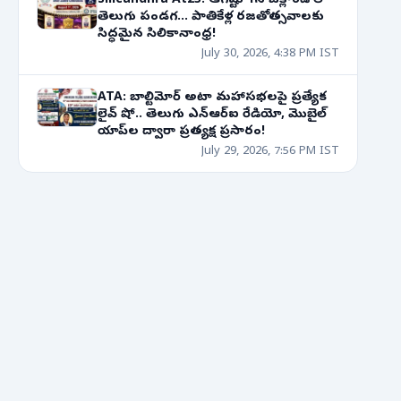
Silicandhra At25: ఆగష్టు 1న ఓక్లాండ్ లో
తెలుగు పండగ... పాతికేళ్ల రజతోత్సవాలకు
సిద్ధమైన సిలికానాంధ్ర!
July 30, 2026, 4:38 PM IST
ATA: బాల్టిమోర్ అటా మహాసభలపై ప్రత్యేక
లైవ్ షో.. తెలుగు ఎన్‌ఆర్‌ఐ రేడియో, మొబైల్
యాప్‌ల ద్వారా ప్రత్యక్ష ప్రసారం!
July 29, 2026, 7:56 PM IST