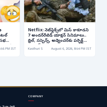
ఐ
Netflix: నెట్‌ఫ్లిక్స్‌లో మిస్ కాకూడని
ిటల్
7 అండర్‌రేటెడ్ యాక్షన్ సినిమాలు..
్‌సభ
థ్రిల్, సస్పెన్స్, అడ్వెంచర్‌కు పర్ఫెక్ట్
ెరిగిన
ఛాయిస్!
8:56 PM IST
Kasthuri S
August 6, 2026, 8:54 PM IST
COMPANY