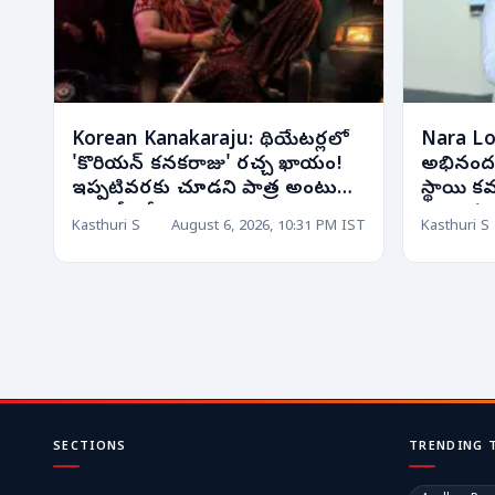
Korean Kanakaraju: థియేటర్లలో
Nara Lok
'కొరియన్ కనకరాజు' రచ్చ ఖాయం!
అభినందనల
ఇప్పటివరకు చూడని పాత్ర అంటున్న
స్థాయి కవరే
మెగా హీరో!
ఉత్సాహ
Kasthuri S
August 6, 2026, 10:31 PM IST
Kasthuri S
SECTIONS
TRENDING 