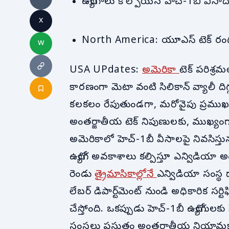
ఉద్యోగాలు కోల్పోయిన హెచ్‌-1బీ వీసాద
x
North America: యూఎస్ టెక్‌ రం
w
USA UPdates:
అమెరికా
టెక్ పరిశ్ర
కారణంగా మెటా వంటి సిలికాన్ వ్యాలీ దిగ
కలకలం రేపుతుండగా, మరోవైపు ప్రముఖ గ
అంతర్జాతీయ టెక్ నిపుణులకు, ముఖ్యంగ
అమెరికాలో హెచ్‌-1బీ వీసాలపై నివసిస్తున్
ఉద్యోగ అవకాశాలు కల్పిస్తూ ఎన్విడియా అ
రెండు
త్రైమాసికాల్లోనే
ఎన్విడియా సంస్థ 
లేబర్ డిపార్ట్‌మెంట్ నుండి అధికారిక సర
చేస్తోంది. ఒకప్పుడు హెచ్‌-1బీ ఉద్యోగులక
సంస్థలు ప్రస్తుతం అంతర్జాతీయ నియా