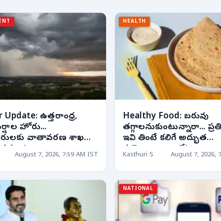
ENT
HEALTH
Update: ఉత్తరాంధ్ర,
Healthy Food: బరువు
వర్షాల హోరు...
తగ్గాలనుకుంటున్నారా... ప్ర
ారులకు వాతావరణ శాఖ
ఇవి తింటే కలిగే అద్భుత
ూచనలు!
ప్రయోజనాలు ఇవే!
August 7, 2026, 7:59 AM IST
Kasthuri S
August 7, 2026, 
NATIONAL