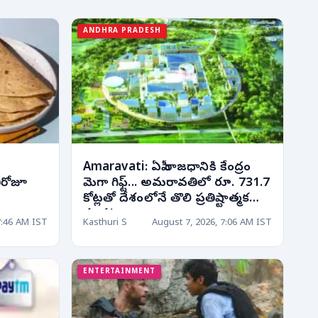
ANDHRA PRADESH
Amaravati: ఏపీ రాజధానికి కేంద్రం
తిరోజూ
మెగా గిఫ్ట్... అమరావతిలో రూ. 731.7
కోట్లతో దేశంలోనే తొలి ప్రతిష్టాత్మక
సంస్థ!
7:46 AM IST
Kasthuri S
August 7, 2026, 7:06 AM IST
ENTERTAINMENT