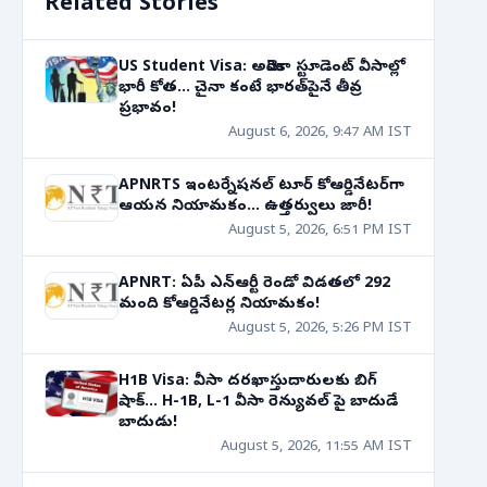
Related Stories
US Student Visa: అమెరికా స్టూడెంట్ వీసాల్లో
భారీ కోత... చైనా కంటే భారత్‌పైనే తీవ్ర
ప్రభావం!
August 6, 2026, 9:47 AM IST
APNRTS ఇంటర్నేషనల్ టూర్ కోఆర్డినేటర్‌గా
ఆయన నియామకం... ఉత్తర్వులు జారీ!
August 5, 2026, 6:51 PM IST
APNRT: ఏపీ ఎన్ఆర్టీ రెండో విడతలో 292
మంది కోఆర్డినేటర్ల నియామకం!
August 5, 2026, 5:26 PM IST
H1B Visa: వీసా దరఖాస్తుదారులకు బిగ్
షాక్... H-1B, L-1 వీసా రెన్యువల్ పై బాదుడే
బాదుడు!
August 5, 2026, 11:55 AM IST