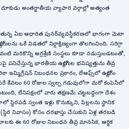
ల దూకుడు అంతర్జాతీయ వ్యాపార వర్గాల్లో అత్యంత
ుతున్న ఏఐ ఆధారిత పునర్‌వ్యవస్థీకరణలో భాగంగా మెటా
లను ఒకే విడతలో నిర్దాక్షిణ్యంగా తొలగించింది. సరిగ్గా
 వంటి మరికొన్ని అగ్రశ్రేణి సంస్థలు కూడా నడుస్తుండటంతో,
ై పనిచేస్తున్న భారతీయ ఉద్యోగుల భవిష్యత్తును తీవ్ర
కా ఇమ్మిగ్రేషన్ నిబంధనల ప్రకారం, లేఆఫ్స్‌లో ఉద్యోగం
 సరే కేవలం 60 రోజుల స్వల్ప గడువులోగా మరో కంపెనీలో
ంటుంది, లేనిపక్షంలో వారు తక్షణమే చట్టబద్ధంగా దేశం
కాలో స్థిరపడి స్వంత ఇళ్లు కొనుక్కుని, పిల్లలను స్థానిక
ార్డ్ (స్థిర నివాసం) కోసం దరఖాస్తు చేసుకుని ఏళ్ల తరబడి
ాలకు ఈ 60 రోజుల నిబంధన తీవ్ర మానసిక, ఆర్థిక