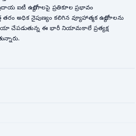
దాయ ఐటీ ఉద్యోగాలపై ప్రతికూల ప్రభావం
తరం అధిక నైపుణ్యం కలిగిన వ్యూహాత్మక ఉద్యోగాలను
ిడియా చేపడుతున్న ఈ భారీ నియామకాలే ప్రత్యక్ష
ున్నారు.