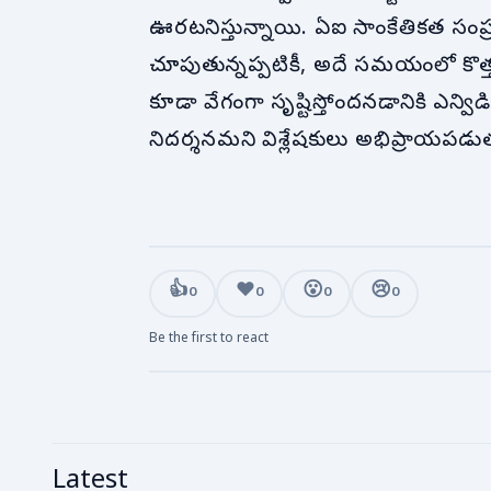
ఊరటనిస్తున్నాయి. ఏఐ సాంకేతికత సంప్ర
చూపుతున్నప్పటికీ, అదే సమయంలో కొత్త 
కూడా వేగంగా సృష్టిస్తోందనడానికి ఎన్వ
నిదర్శనమని విశ్లేషకులు అభిప్రాయపడుత
👍
❤️
😮
😢
0
0
0
0
Be the first to react
Latest