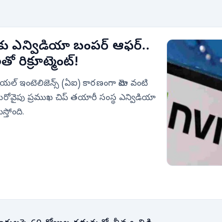
కు ఎన్విడియా బంపర్ ఆఫర్..
తో రిక్రూట్మెంట్!
షియల్ ఇంటెలిజెన్స్ (ఏఐ) కారణంగా మెటా వంటి
, మరోవైపు ప్రముఖ చిప్ తయారీ సంస్థ ఎన్విడియా
్తోంది.