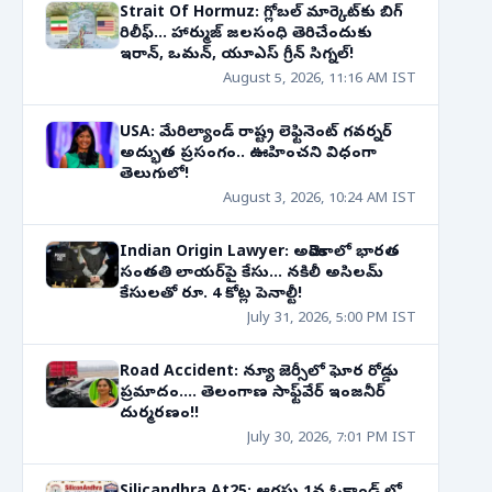
Strait Of Hormuz: గ్లోబల్ మార్కెట్‌కు బిగ్
రిలీఫ్... హార్ముజ్ జలసంధి తెరిచేందుకు
ఇరాన్, ఒమన్, యూఎస్ గ్రీన్ సిగ్నల్!
August 5, 2026, 11:16 AM IST
USA: మేరిల్యాండ్ రాష్ట్ర లెఫ్టినెంట్ గవర్నర్
అద్భుత ప్రసంగం.. ఊహించని విధంగా
తెలుగులో!
August 3, 2026, 10:24 AM IST
Indian Origin Lawyer: అమెరికాలో భారత
సంతతి లాయర్‌పై కేసు... నకిలీ అసిలమ్
కేసులతో రూ. 4 కోట్ల పెనాల్టీ!
July 31, 2026, 5:00 PM IST
Road Accident: న్యూ జెర్సీలో ఘోర రోడ్డు
ప్రమాదం.... తెలంగాణ సాఫ్ట్‌వేర్ ఇంజనీర్
దుర్మరణం!!
July 30, 2026, 7:01 PM IST