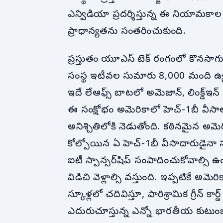
ఎన్విడియా ప్రదర్శిస్తున్న ఈ నియామకా
ప్రాధాన్యతను సంతరించుకుంది.
ప్రస్తుతం యూఎస్ టెక్ రంగంలో కొనసాగ
సంస్థ ఇటీవల సుమారు 8,000 మంది ఉద్యోగు
ఇదే లేఆఫ్స్ బాటలో అమెజాన్, లింక్డ్‌ఇన్
ఈ సంక్షోభం అమెరికాలో హెచ్‌-1బీ వీసాలప
అనిశ్చితిలోకి నెడుతోంది. కఠినమైన అమెరి
కోల్పోయిన ఏ హెచ్‌-1బీ వీసాదారుడైనా
ఐటీ స్పాన్సర్‌షిప్ సంపాదించుకోవాల్సి ఉ
విడిచి వెళ్లాల్సి వస్తుంది. ఇప్పటికే అమెరి
స్కూళ్లలో చదివిస్తూ, పారిశ్రామిక గ్రీన్ క
ఎదురుచూస్తున్న ఎన్నో భారతీయ కుటుంబ