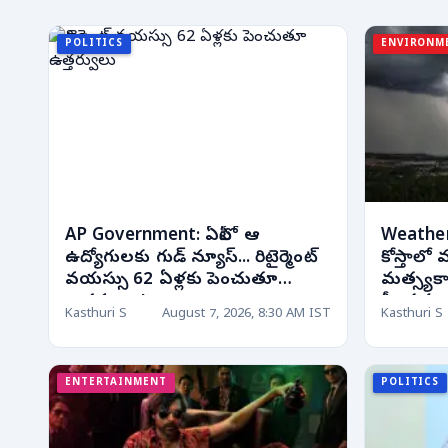
POLITICS
ENVIRONM
AP Government: ఏపీలో ఆ
Weather 
ఉద్యోగులకు గుడ్ న్యూస్... రిటైర్మెంట్
కోస్తాలో 
వయస్సు 62 ఏళ్లకు పెంచుతూ
మత్స్యక
ఉత్తర్వులు!
కీలక స
Kasthuri S
August 7, 2026, 8:30 AM IST
Kasthuri S
ENTERTAINMENT
POLITICS