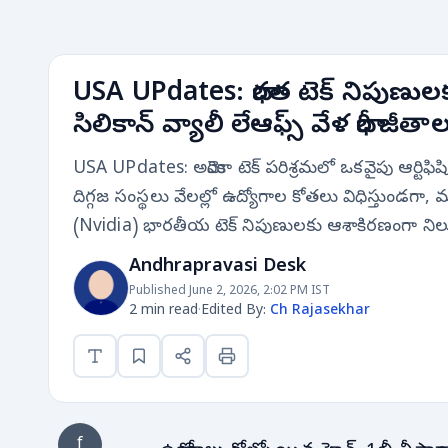
USA UPdates: భారత టెక్ నిపుణుల
సిలికాన్ వ్యాలీ లేఆఫ్స్ వేళ భారీ జీతాల
USA UPdates: అమెరికా టెక్ పరిశ్రమలో ఒకవైపు ఆర్టిఫి
దిగ్గజ సంస్థలు వేలల్లో ఉద్యోగాల కోతలు విధిస్తుండగా
(Nvidia) భారతీయ టెక్ నిపుణులకు ఆశాకిరణంగా నిలుస
Andhrapravasi Desk
Published June 2, 2026, 2:02 PM IST
2 min read
·
Edited By:
Ch Rajasekhar
f