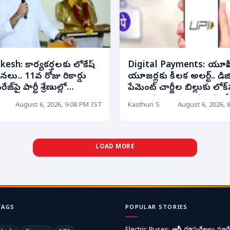
esh: కార్యకర్తలకు లోకేష్
Digital Payments: యూపీ
ు.. 11వ రోజు రికార్డు
యూజర్లకు కీలక అలర్ట్.. డిజ
జ్‌పై పార్టీ శ్రేణుల్లో
పేమెంట్ చార్జీల బిల్లుకు లోక
ం!
ఆమోదం! వినియోగదారుల్లో ప
August 6, 2026, 9:08 PM IST
Kasthuri S
August 6, 2026, 
ఉత్కంఠ!
LOAD MORE
TAGS
POPULAR STORIES