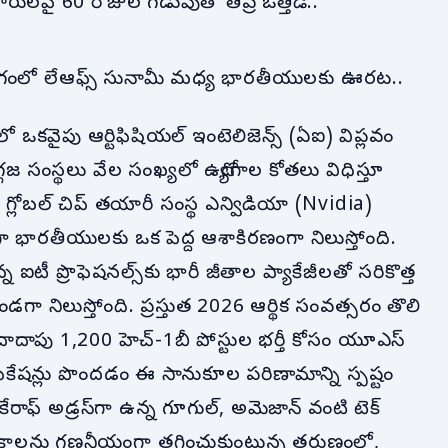
ారులపై 60 రోజుల గడువుతో తీవ్ర ఒత్తిడి..
గంలో లేఆఫ్స్ సునామీ మధ్య భారతీయులకు ఊరట..
మలో ఒకవైపు ఆర్టిఫిషియల్ ఇంటెలిజెన్స్ (ఏఐ) విప్లవం
్గజ సంస్థలు వేల సంఖ్యలో ఉద్యోగాల కోతలు విధిస్తూ
్లోబల్ చిప్ తయారీ సంస్థ ఎన్విడియా (Nvidia)
ా భారతీయులకు ఒక పెద్ద ఆశాకిరణంగా నిలుస్తోంది.
న ఐటీ ప్రొఫెషనల్స్‌కు భారీ జీతాల ప్యాకేజీలతో సరికొత్త
ండగా నిలుస్తోంది. ప్రస్తుత 2026 ఆర్థిక సంవత్సరం తొలి
దాదాపు 1,200 హెచ్‌-1బీ పోస్టుల భర్తీ కోసం యూఎస్
్టిఫికేషన్లు పొందడం ఈ సానుకూల పరిణామాన్ని స్పష్టం
ు కేరాఫ్ అడ్రస్‌గా ఉన్న గూగుల్, అమెజాన్ వంటి టెక్
మకాలను గణనీయంగా తగ్గించుకుంటున్న తరుణంలో,