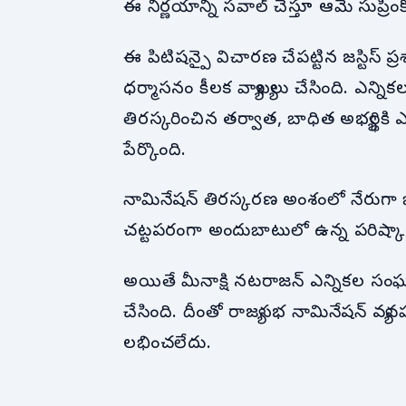
ఈ నిర్ణయాన్ని సవాల్ చేస్తూ ఆమె సుప్రీం
ఈ పిటిషన్పై విచారణ చేపట్టిన జస్టిస్ ప్ర
ధర్మాసనం కీలక వ్యాఖ్యలు చేసింది. ఎన్ని
తిరస్కరించిన తర్వాత, బాధిత అభ్యర్థికి
పేర్కొంది.
నామినేషన్ తిరస్కరణ అంశంలో నేరుగా జోక్య
చట్టపరంగా అందుబాటులో ఉన్న పరిష్కార 
అయితే మీనాక్షి నటరాజన్ ఎన్నికల సంఘాన
చేసింది. దీంతో రాజ్యసభ నామినేషన్ వ్
లభించలేదు.