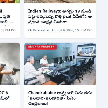
కి
Indian Railways: ఆగస్టు 19 నుండి
. ప్రతి
పట్టాలెక్కనున్న కొత్త రైలు! ఏపీలోని ఆ
ాలి..
ప్రధాన జంక్షన్ల మీదుగా...
లుపు!
2:33 PM IST
Ch Rajasekhar
August 9, 2026, 1:54 PM IST
ANDHRA PRADESH
DC’కి
Chandrababu: రాష్ట్రంలో నిరంతరం
ామ్‌లో
'జలధార-జలహారతి - సీఎం
చంద్రబాబు!