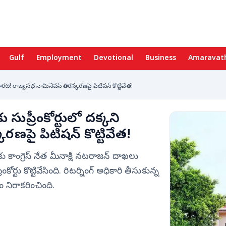
Gulf
Employment
Devotional
Business
Amaravat
ి ఊరట! రాజ్యసభ నామినేషన్ తిరస్కరణపై పిటిషన్ కొట్టివేత!
 సుప్రీంకోర్టులో దక్కని
ణపై పిటిషన్ కొట్టివేత!
 కాంగ్రెస్ నేత మీనాక్షి నటరాజన్ దాఖలు
్టు కొట్టివేసింది. రిటర్నింగ్ అధికారి తీసుకున్న
 నిరాకరించింది.