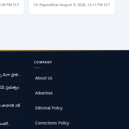
2:29 PM IST
Ch Rajasekhar
August 9, 2026, 12:11 PM IST
COMPANY
ే మెగా ప్రాజె…
About Us
ఏపీ ప్రభుత్వం
Advertise
ాపానికి చెక్
Editorial Policy
Corrections Policy
ండగే..