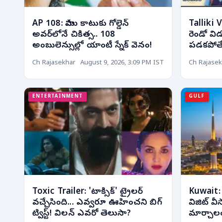
AP 108: పాము కాటుకు గోల్డెన్
Talliki 
అవర్‌లోనే చికిత్స.. 108
రెండో విడ
అంబులెన్సుల్లో యాంటీ స్నేక్ వెనం!
పడకపోతే
Ch Rajasekhar
August 9, 2026, 3:09 PM IST
Ch Rajasek
ENTERTAINMENT
GULF
Toxic Trailer: 'టాక్సిక్' ట్రైలర్
Kuwait: 
వచ్చేసింది... ఎవ్వరూ ఊహించని బిగ్
విజిట్ వీస
ట్విస్ట్! విలన్ ఎవరో తెలుసా?
మార్చాలం