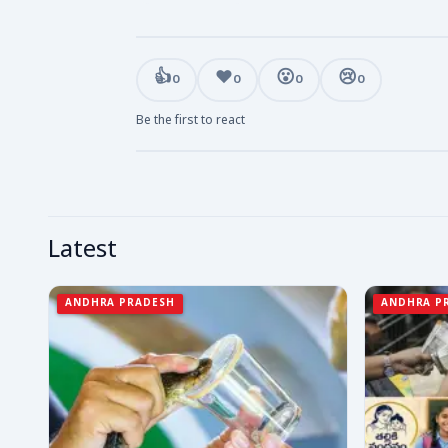
👍
❤️
😮
😢
0
0
0
0
Be the first to react
Latest
ANDHRA PRADESH
ANDHRA P