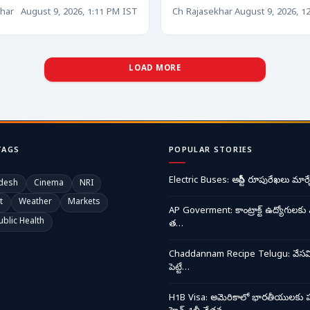
har
August 9, 2026, 1:11 PM IST
Ch Rajasekhar
August 9, 2026, 1
LOAD MORE
TAGS
POPULAR STORIES
Electric Buses: ఆర్టీసీ రూపురేఖలు మార్చ
desh
Cinema
NRI
t
Weather
Markets
AP Goverment: కాంట్రాక్ట్ ఉద్యోగులకు 
ublic Health
త…
Chaddannam Recipe Telugu: వేసవి త
పెట్టే…
H1B Visa: అమెరికాలో భారతీయులకు ప