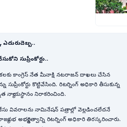
కు ఎదురుదెబ్బ..
సుకోని సుప్రీంకోర్టు..
్నికలకు కాంగ్రెస్ నేత మీనాక్షి నటరాజన్ దాఖలు చేసిన
ప్రీంకోర్టు కొట్టివేసింది. రిటర్నింగ్ అధికారి తీసుకున్న
నత న్యాయస్థానం నిరాకరించింది.
సు వివరాలను నామినేషన్ పత్రాల్లో వెల్లడించలేదనే
యసభ అభ్యర్థిత్వాన్ని రిటర్నింగ్ అధికారి తిరస్కరించారు.