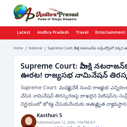
Latest
Andhra Pradesh
Travel
Entertainment
Home
/
National
/
Supreme Court: మీనాక్షి నటరాజన్‌కు సుప్రీంకోర్టులో దక్కన
Supreme Court: మీనాక్షి నటరాజన్‌కు
ఊరట! రాజ్యసభ నామినేషన్ తిరస్కర
Supreme Court: మధ్యప్రదేశ్ నుంచి రాజ్యసభ ఎన్నికలకు
చేసిన నామినేషన్ తిరస్కరణపై దాఖలైన పిటిషన్‌ను సుప్రీంకోర
నిర్ణయంలో జోక్యం చేసుకునేందుకు అత్యున్నత న్యాయస్థానం
Kasthuri S
Published June 12, 2026, 7:04 PM IST