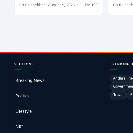
Ch Rajasekhar
August 9, 2026, 1:35 PM IST
Ch Rajasek
SECTIONS
TRENDING 
Andhra Pra
Breaking News
Governmen
Travel
P
Politics
Lifestyle
NRI