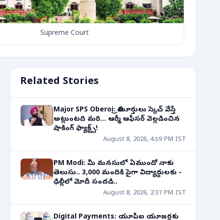
Supreme Court
Related Stories
Major SPS Oberoi: త్రిమూర్తులు స్కెచ్ వేస్తే
అట్లుంటది మరి... ఆర్మీ ఆఫీసర్ వెల్లడించిన
షాకింగ్ ఫ్యాక్ట్స్!
August 8, 2026, 4:59 PM IST
PM Modi: మీ మనసులో ఏముందో నాకు
తెలుసు.. 3,000 మందికి పైగా విద్యార్థులకు -
ఢిల్లీలో మోదీ సందడి..
August 8, 2026, 2:37 PM IST
Digital Payments: యూపీఐ యూజర్లకు