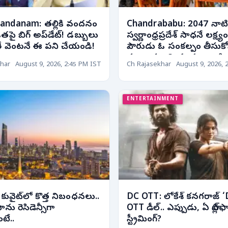
Vandanam: తల్లికి వందనం
Chandrababu: 2047 నాటి
తపై బిగ్ అప్‌డేట్! డబ్బులు
స్వర్ణాంధ్రప్రదేశ్ సాధనే లక్ష్యం.
 వెంటనే ఈ పని చేయండి!
పౌరుడు ఓ సంకల్పం తీసుకోవ
ముఖ్యమంత్రి చంద్రబాబు పి
har
August 9, 2026, 2:45 PM IST
Ch Rajasekhar
August 9, 2026, 
ENTERTAINMENT
కువైట్‌లో కొత్త నిబంధనలు..
DC OTT: లోకేశ్ కనగరాజ్ ‘
ాను రెసిడెన్సీగా
OTT డీల్.. ఎప్పుడు, ఏ ప్లాట్‌ఫ
టే..
స్ట్రీమింగ్?