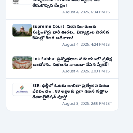
ఉక్కుపాదం.. 274 మందిని స్వదేశానికి
తీసుకొచ్చిన కేంద్రం!
August 4, 2026, 6:34 PM IST
Supreme Court: నిరసనకారులకు
సుప్రీంకోర్టు భారీ ఊరట.. విద్యార్థుల నిరసన
కేసుల్లో కీలక ఆదేశాలు!
August 4, 2026, 4:24 PM IST
Lok Sabha: ప్రశ్నోత్తరాల సమయంలో ప్రతిపక్ష
ఆందోళన.. సభలను వాయిదా వేసిన స్పీకర్!
August 4, 2026, 2:03 PM IST
SIR: ఢిల్లీలో ఓటరు జాబితా ప్రత్యేక సవరణ
వేగవంతం.. 88 లక్షలకు పైగా గణన పత్రాల
డిజిటలైజేషన్ పూర్తి!
August 3, 2026, 2:55 PM IST