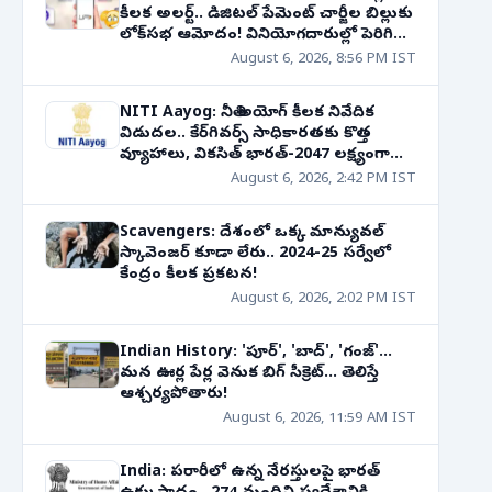
కీలక అలర్ట్.. డిజిటల్ పేమెంట్ చార్జీల బిల్లుకు
లోక్‌సభ ఆమోదం! వినియోగదారుల్లో పెరిగిన
ఉత్కంఠ!
August 6, 2026, 8:56 PM IST
NITI Aayog: నీతి అయోగ్ కీలక నివేదిక
విడుదల.. కేర్‌గివర్స్ సాధికారతకు కొత్త
వ్యూహాలు, వికసిత్ భారత్-2047 లక్ష్యంగా
కార్యాచరణ!
August 6, 2026, 2:42 PM IST
Scavengers: దేశంలో ఒక్క మాన్యువల్
స్కావెంజర్ కూడా లేరు.. 2024-25 సర్వేలో
కేంద్రం కీలక ప్రకటన!
August 6, 2026, 2:02 PM IST
Indian History: 'పూర్', 'బాద్', 'గంజ్'...
మన ఊర్ల పేర్ల వెనుక బిగ్ సీక్రెట్... తెలిస్తే
ఆశ్చర్యపోతారు!
August 6, 2026, 11:59 AM IST
India: పరారీలో ఉన్న నేరస్తులపై భారత్