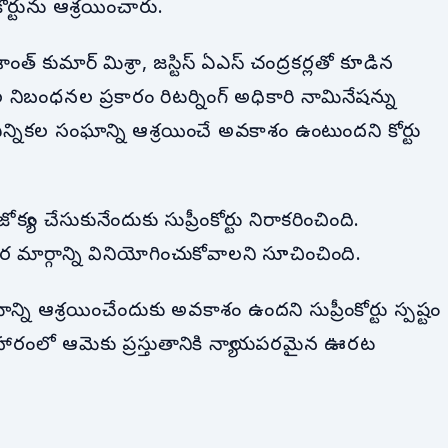
కోర్టును ఆశ్రయించారు.
శాంత్ కుమార్ మిశ్రా, జస్టిస్ ఏఎస్ చంద్రకర్లతో కూడిన
కల నిబంధనల ప్రకారం రిటర్నింగ్ అధికారి నామినేషన్ను
 ఎన్నికల సంఘాన్ని ఆశ్రయించే అవకాశం ఉంటుందని కోర్టు
ం చేసుకునేందుకు సుప్రీంకోర్టు నిరాకరించింది.
మార్గాన్ని వినియోగించుకోవాలని సూచించింది.
్ని ఆశ్రయించేందుకు అవకాశం ఉందని సుప్రీంకోర్టు స్పష్టం
యవహారంలో ఆమెకు ప్రస్తుతానికి న్యాయపరమైన ఊరట