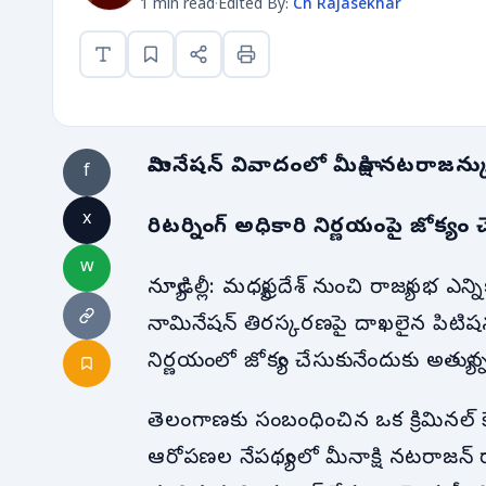
1 min read
·
Edited By:
Ch Rajasekhar
నామినేషన్ వివాదంలో మీనాక్షి నటరాజన్
f
x
రిటర్నింగ్ అధికారి నిర్ణయంపై జోక్యం చే
w
న్యూఢిల్లీ: మధ్యప్రదేశ్ నుంచి రాజ్యసభ ఎన
నామినేషన్ తిరస్కరణపై దాఖలైన పిటిషన్ను సు
నిర్ణయంలో జోక్యం చేసుకునేందుకు అత్యున్
తెలంగాణకు సంబంధించిన ఒక క్రిమినల్ కే
ఆరోపణల నేపథ్యంలో మీనాక్షి నటరాజన్ రాజ్