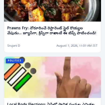
Prawns Fry: నోరూరించే రెస్టారెంట్ స్టైల్ రొయ్యల
వేపుడు... జ్యూసీగా, క్రిస్పీగా రావాలంటే ఈ టిప్స్ పాటించండి!
Srujani D
August 7, 2026, 11:07 AM IST
POLITICS