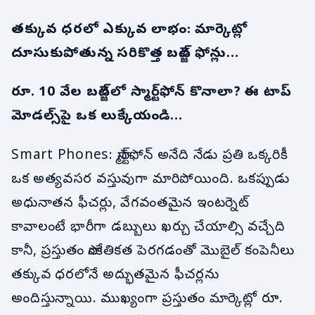
తక్కువ ధరలో ఎక్కువ లాభం: మార్కెట్లో
దూసుకుపోతున్న సరికొత్త బడ్జెట్ ఫోన్లు…
రూ. 10 వేల బడ్జెట్‌లో స్మార్ట్‌ఫోన్ కొనాలా? ఈ టాప్
మోడల్స్‌పై ఒక లుక్కేయండి…
Smart Phones: స్మార్ట్‌ఫోన్ అనేది నేడు ప్రతి ఒక్కరికీ
ఒక అత్యవసర వస్తువుగా మారిపోయింది. ఒకప్పుడు
అధునాతన ఫీచర్లు, వేగవంతమైన ఇంటర్నెట్
కావాలంటే భారీగా డబ్బులు ఖర్చు చేయాల్సి వచ్చేది
కానీ, ప్రస్తుతం సాంకేతికత పెరగడంతో మొబైల్ కంపెనీలు
తక్కువ ధరలోనే అద్భుతమైన ఫీచర్లను
అందిస్తున్నాయి. ముఖ్యంగా ప్రస్తుతం మార్కెట్లో రూ.