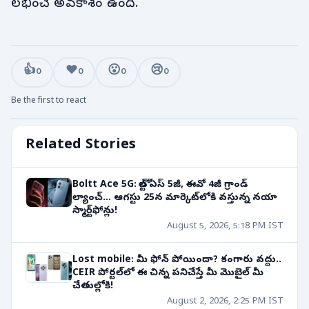
లభించే అవకాశం ఉంది.
👍
❤️
😮
😢
0
0
0
0
Be the first to react
Related Stories
Boltt Ace 5G: బోల్ట్ ఏస్ 5జీ, ఈవో 4జీ గ్రాండ్
ల్యాంచ్... ఆగస్టు 25న మార్కెట్‌లోకి వస్తున్న నయా
స్మార్ట్‌ఫోన్లు!
August 5, 2026, 5:18 PM IST
Lost mobile: మీ ఫోన్ పోయిందా? కంగారు వద్దు..
CEIR పోర్టల్‌లో ఈ చిన్న పనిచేస్తే మీ మొబైల్ మీ
చేతుల్లోకి!
August 2, 2026, 2:25 PM IST