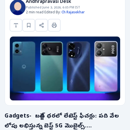
Andhrapravasi Desk
Published June 3, 2026, 6:05 PM IST
2 min read
·
Edited By:
Ch Rajasekhar
Gadgets- బడ్జెట్ ధరలో లేటెస్ట్ ఫీచర్లు: పది వేల
లోపు లభిస్తున్న బెస్ట్ 5G మొబైల్స్….