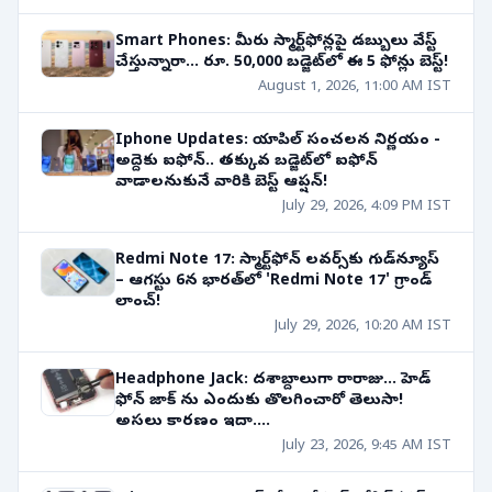
Smart Phones: మీరు స్మార్ట్‌ఫోన్లపై డబ్బులు వేస్ట్
చేస్తున్నారా... రూ. 50,000 బడ్జెట్‌లో ఈ 5 ఫోన్లు బెస్ట్!
August 1, 2026, 11:00 AM IST
Iphone Updates: యాపిల్ సంచలన నిర్ణయం -
అద్దెకు ఐఫోన్.. తక్కువ బడ్జెట్‌లో ఐఫోన్
వాడాలనుకునే వారికి బెస్ట్ ఆప్షన్!
July 29, 2026, 4:09 PM IST
Redmi Note 17: స్మార్ట్‌ఫోన్ లవర్స్‌కు గుడ్‌న్యూస్
– ఆగస్టు 6న భారత్‌లో 'Redmi Note 17' గ్రాండ్
లాంచ్!
July 29, 2026, 10:20 AM IST
Headphone Jack: దశాబ్దాలుగా రారాజు... హెడ్
ఫోన్ జాక్ ను ఎందుకు తొలగించారో తెలుసా!
అసలు కారణం ఇదా....
July 23, 2026, 9:45 AM IST