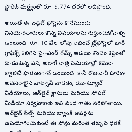
స్టోరేజ్ సామర్థ్యంతో రూ. 9,774 ధరలో లభిస్తోంది.
అయితే ఈ బడ్జెట్ ఫోన్లను కొనేముందు
వినియోగదారులు కొన్ని విషయాలను గుర్తుంచుకోవాల్సి
ఉంటుంది. రూ. 10 వేల లోపు లభించే స్మార్ట్‌ఫోన్లలో భారీ
గ్రాఫిక్స్ కలిగిన హై-ఎండ్ గేమ్స్ ఆడటం కొంచెం కష్టంతో
కూడుకున్న పని, అలాగే రాత్రి సమయాల్లో కెమెరా
క్వాలిటీ సాధారణంగానే ఉంటుంది. కానీ రోజువారీ సాధారణ
అవసరాలైన వాట్సాప్ వాడకం, యూట్యూబ్
వీడియోలు, ఆన్‌లైన్ క్లాసులు మరియు సోషల్
మీడియా నిర్వహణకు ఇవి వంద శాతం సరిపోతాయి.
ఆన్‌లైన్ సేల్స్ మరియు బ్యాంక్ ఆఫర్లను
ఉపయోగించుకుంటే ఈ ఫోన్లు మరింత తక్కువ ధరకే