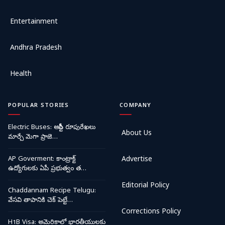
Entertainment
Andhra Pradesh
Health
POPULAR STORIES
COMPANY
Electric Buses: ఆర్టీసీ రూపురేఖలు
About Us
మార్చే మెగా ప్రాజె…
AP Goverment: కాంట్రాక్ట్
Advertise
ఉద్యోగులకు ఏపీ ప్రభుత్వం త…
Editorial Policy
Chaddannam Recipe Telugu:
వేసవి తాపానికి చెక్ పెట్టే…
Corrections Policy
H1B Visa: అమెరికాలో భారతీయులకు