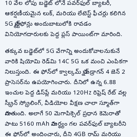
10 వేల లోపు బడ్జెట్ లోనే పవర్‌ఫుల్ బ్యాటరీ,
ఆకర్షణీయమైన లుక్, మరియు లేటెస్ట్ ఫీచర్లు కలిగిన
5G స్మార్ట్‌ఫోన్లు అందుబాటులోకి రావడం
వినియోగదారులకు పెద్ద ప్లస్ పాయింట్‌గా మారింది.
తక్కువ బడ్జెట్‌లో 5G వేగాన్ని అందుకోవాలనుకునే
వారికి షియోమి రెడ్‌మి 14C 5G ఒక మంచి ఎంపికగా
నిలుస్తుంది. ఈ ఫోన్‌లో క్వాల్కమ్ స్నాప్‌డ్రాగన్ 4 జెన్ 2
ప్రాసెసర్‌ను ఉపయోగించారు. దీనిలో ఉన్న 6.88
ఇంచుల పెద్ద డిస్‌ప్లే మరియు 120Hz రిఫ్రెష్ రేట్ వల్ల
స్క్రీన్ స్క్రోలింగ్, వీడియోల వీక్షణ చాలా స్మూత్‌గా
సాగుతుంది. అలాగే 50 మెగాపిక్సెల్ ప్రధాన కెమెరాతో
పాటు 5160 mAh సామర్థ్యం గల పవర్‌ఫుల్ బ్యాటరీని
ఈ ఫోన్‌లో అందించారు, దీని 4GB రామ్ మరియు