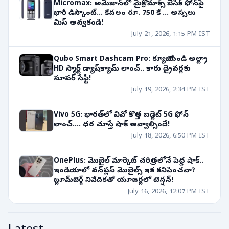
Micromax: అమెజాన్‌లో మైక్రోమాక్స్ బేసిక్ ఫోన్‌పై
భారీ డిస్కౌంట్... కేవలం రూ. 750 కే ... అస్సలు
మిస్ అవ్వకండి!
July 21, 2026, 1:15 PM IST
Qubo Smart Dashcam Pro: క్యూబో నుండి అల్ట్రా
HD స్మార్ట్ డ్యాష్‌క్యామ్ లాంచ్.. కారు డ్రైవర్లకు
సూపర్ సేఫ్టీ!
July 19, 2026, 2:34 PM IST
Vivo 5G: భారత్‌లో వివో కొత్త బడ్జెట్ 5G ఫోన్
లాంచ్.... ధర చూస్తే షాక్ అవ్వాల్సిందే!
July 18, 2026, 6:50 PM IST
OnePlus: మొబైల్ మార్కెట్ చరిత్రలోనే పెద్ద షాక్..
ఇండియాలో వన్‌ప్లస్ మొబైల్స్ ఇక కనిపించవా?
బ్లూమ్‌బెర్గ్ నివేదికతో యూజర్లలో టెన్షన్!
July 16, 2026, 12:07 PM IST