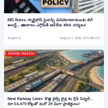
RBI Rules: స్మార్ట్‌ఫోన్ ఫైనాన్స్ వినియోగదారులకు బిగ్
అలర్ట్... వాయిదాలు ఎగ్గొడితే ఆర్‌బీఐ కఠిన చర్యలు!
Srujani D
August 7, 2026, 9:50 AM IST
ANDHRA PRADESH
New Railway Lines: కొత్త రైల్వే లైన్ల కు గ్రీన్ సిగ్నల్...
రూ.54,479 కోట్లతో మరో 29 మెగా ప్రాజెక్టులు!