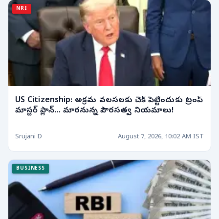
NRI
US Citizenship: అక్రమ వలసలకు చెక్ పెట్టేందుకు ట్రంప్
మాస్టర్ ప్లాన్... మారనున్న పౌరసత్వ నియమాలు!
Srujani D
August 7, 2026, 10:02 AM IST
BUSINESS