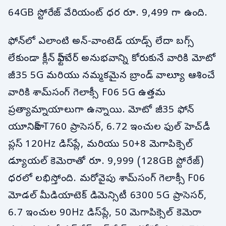
64GB స్టోరేజ్ వేరియంట్ ధర రూ. 9,499 గా ఉంది.
ఫోన్‌లో ఎలాంటి అన్-వాంటెడ్ యాడ్స్ లేదా బగ్స్
లేకుండా క్లీన్ సాఫ్ట్‌వేర్ అనుభవాన్ని కోరుకునే వారికి మోటో
జీ35 5G మరియు నమ్మకమైన బ్రాండ్ వాల్యూ ఆశించే
వారికి శామ్‌సంగ్ గెలాక్సీ F06 5G ఉత్తమ
ప్రత్యామ్నాయాలుగా ఉన్నాయి. మోటో జీ35 ఫోన్
యూనిసాక్ T760 ప్రాసెసర్, 6.72 ఇంచుల ఫుల్ హెచ్‌డీ
ప్లస్ 120Hz డిస్‌ప్లే, మరియు 50+8 మెగాపిక్సెల్
డ్యూయల్ కెమెరాతో రూ. 9,999 (128GB స్టోరేజ్)
ధరలో లభిస్తోంది. మరోవైపు శామ్‌సంగ్ గెలాక్సీ F06
మోడల్ మీడియాటెక్ డిమెన్సిటీ 6300 5G ప్రాసెసర్,
6.7 ఇంచుల 90Hz డిస్‌ప్లే, 50 మెగాపిక్సెల్ కెమెరా