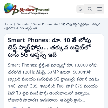
Home
/
Gadgets
/
Smart Phones: రూ. 10 వేల లోపు బెస్ట్ స్మార్ట్‌ఫోన్లు... తక్కువ
బడ్జెట్‌లో టాప్ 5G ఆప్షన్స్ ఇవే!
Smart Phones: రూ. 10 వేల లోపు
బెస్ట్ స్మార్ట్‌ఫోన్లు... తక్కువ బడ్జెట్‌లో
టాప్ 5G ఆప్షన్స్ ఇవే!
Smart Phones: ప్రస్తుత మార్కెట్లో రూ. 10,000 లోపు
ధరలోనే 120Hz డిస్‌ప్లే, 50MP కెమెరా, 5000mAh
బ్యాటరీ మరియు పవర్‌ఫుల్ 5G ప్రాసెసర్లు కలిగిన రెడ్‌మి
14C, మోటో G35, శామ్‌సంగ్ F06, పోకో C75 మరియు
వీవో T3 లైట్ వంటి ఫోన్లు అందుబాటులో ఉన్నాయి.
రోజువారీ సాధారణ అవసరాలు, ఆన్‌లైన్ క్లాసు…