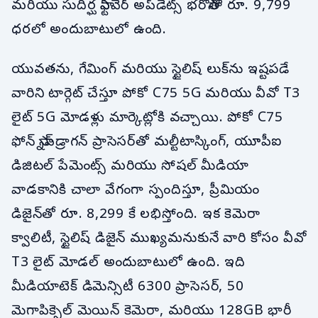
మరియు సుదీర్ఘ సాఫ్ట్‌వేర్ అప్‌డేట్స్ భరోసాతో రూ. 9,799
ధరలో అందుబాటులో ఉంది.
యువతను, గేమింగ్ మరియు స్టైలిష్ లుక్‌ను ఇష్టపడే
వారిని టార్గెట్ చేస్తూ పోకో C75 5G మరియు వీవో T3
లైట్ 5G మోడళ్లు మార్కెట్లోకి వచ్చాయి. పోకో C75
ఫోన్ స్నాప్‌డ్రాగన్ ప్రాసెసర్‌తో మల్టీటాస్కింగ్, యూపీఐ
డిజిటల్ పేమెంట్స్ మరియు సోషల్ మీడియా
వాడకానికి చాలా వేగంగా స్పందిస్తూ, ప్రీమియం
డిజైన్‌తో రూ. 8,299 కే లభిస్తోంది. ఇక కెమెరా
క్వాలిటీ, స్టైలిష్ డిజైన్ ముఖ్యమనుకునే వారి కోసం వీవో
T3 లైట్ మోడల్ అందుబాటులో ఉంది. ఇది
మీడియాటెక్ డిమెన్సిటీ 6300 ప్రాసెసర్, 50
మెగాపిక్సెల్ మెయిన్ కెమెరా, మరియు 128GB భారీ