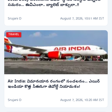
Local Body Elections: ఏపీలో స్థానిక సంస్థల ఎన్నికల
సమరం... ఈవీఎంలా.. బ్యాలెట్ బాక్సులా..!!
Srujani D
August 7, 2026, 10:51 AM IST
TRAVEL
Air India: విమానయాన రంగంలో సంచలనం... ఎయిర్
ఇండియా కొత్త సీఈఓగా తెవోల్డే నియామకం!
Srujani D
August 7, 2026, 10:20 AM IST