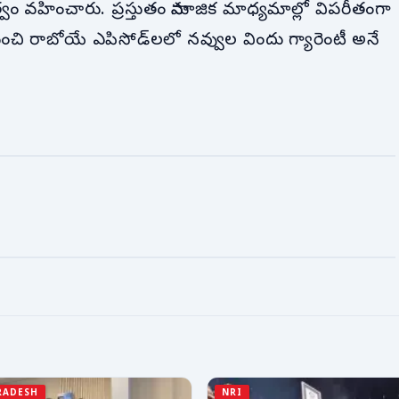
 వహించారు. ప్రస్తుతం సామాజిక మాధ్యమాల్లో విపరీతంగా
నుంచి రాబోయే ఎపిసోడ్‌లలో నవ్వుల విందు గ్యారెంటీ అనే
RADESH
NRI