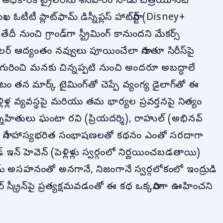
ికారిక ట్రైలర్‌ను శనివారం నాడు చిత్రయూనిట్
టీటీ ప్లాట్‌ఫామ్ డిస్నీప్లస్ హాట్‌స్టార్‌ (Disney+
నుంచి గ్రాండ్‌గా స్ట్రీమింగ్ కానుందని మేకర్స్
లర్ ఆద్యంతం నవ్వులు పూయించేలా సాగుతూ సిరీస్‌పై
లి గురించి మనకు చిన్నప్పటి నుంచి అందరూ అబద్ధాలే
న మార్క్ టైమింగ్‌తో చెప్పే వ్యంగ్య డైలాగ్‌తో ఈ
లిళ్ల వ్యవస్థపై మరియు తమ భార్యల ప్రవర్తనపై నిత్యం
 స్నేహితులు ఘంటా రవి (ప్రియదర్శి), రాహుల్ (అభినవ్
ధ్య సాగే హాస్యభరిత సంభాషణలతో కథనం ఎంతో సరదాగా
్ ఇన్ హెవెన్ (పెళ్లిళ్లు స్వర్గంలో నిర్ణయించబడతాయి)
్రమ్ అసహనంతో అనగానే, నిజంగానే స్వర్గలోకంలో ఇంద్రుడి
షోర్ స్క్రీన్‌పై ప్రత్యక్షమవడంతో ఈ కథ ఒక్కసారిగా ఊహించని