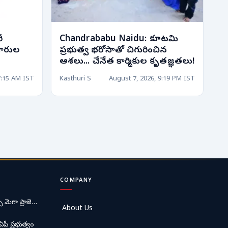
ీ
Chandrababu Naidu: కూటమి
కారుల
ప్రభుత్వ భరోసాతో చిగురించిన
ఆశలు... చేనేత కార్మికుల కృతజ్ఞతలు!
7:15 AM IST
Kasthuri S
August 7, 2026, 9:19 PM IST
COMPANY
ే మెగా ప్రాజె…
About Us
ఏపీ ప్రభుత్వం