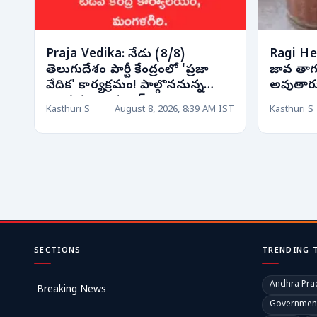
Praja Vedika: నేడు (8/8)
Ragi Health
తెలుగుదేశం పార్టీ కేంద్రంలో 'ప్రజా
జావ తాగుత
వేదిక' కార్యక్రమం! పాల్గొననున్న
అవుతారు
నాయకుల షెడ్యూల్!
Kasthuri S
August 8, 2026, 8:39 AM IST
Kasthuri S
SECTIONS
TRENDING 
Andhra Pra
Breaking News
Governmen