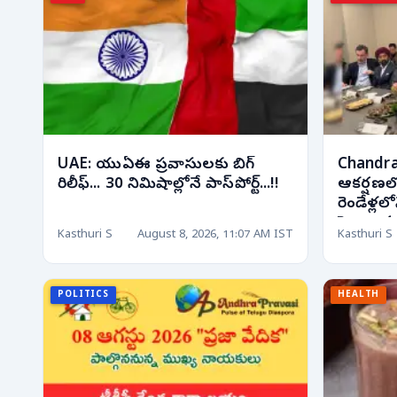
UAE: యుఏఈ ప్రవాసులకు బిగ్
Chandrab
రిలీఫ్... 30 నిమిషాల్లోనే పాస్‌పోర్ట్...!!
ఆకర్షణలో
రెండేళ్లలో
పెట్టుబడ
Kasthuri S
August 8, 2026, 11:07 AM IST
Kasthuri S
POLITICS
HEALTH