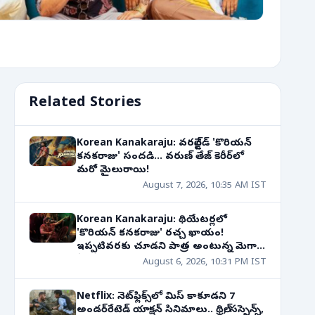
Related Stories
Korean Kanakaraju: వరల్డ్‌వైడ్ 'కొరియన్
కనకరాజు' సందడి... వరుణ్ తేజ్ కెరీర్‌లో
మరో మైలురాయి!
August 7, 2026, 10:35 AM IST
Korean Kanakaraju: థియేటర్లలో
'కొరియన్ కనకరాజు' రచ్చ ఖాయం!
ఇప్పటివరకు చూడని పాత్ర అంటున్న మెగా
హీరో!
August 6, 2026, 10:31 PM IST
Netflix: నెట్‌ఫ్లిక్స్‌లో మిస్ కాకూడని 7
అండర్‌రేటెడ్ యాక్షన్ సినిమాలు.. థ్రిల్, సస్పెన్స్,