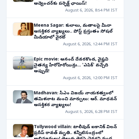
అడ్వెంచర్‌కు పర్ఫెక్ట్ ఛాయిస్!
August 6, 2026, 8:54 PM IST
Meena Sagar: కులాలు, మతాలపై మీనా
ఆసక్తికర వ్యాఖ్యలు.. పోస్ట్ ప్రస్తుతం సోషల్
మీడియాలో వైరల్!
August 6, 2026, 12:44 PM IST
Epic movie: ఆనంద్ దేవరకొండ, వైష్ణవి
చైతన్య హీరోహీరోయిన్లు... 'ఎపిక్' వచ్చేది
అప్పుడే!
August 6, 2026, 12:00 PM IST
Madhavan: సీఎం విజయ్ నాయకత్వంలో
తమిళనాట మంచి మార్పులు: ఆర్. మాధవన్
ఆసక్తికర వ్యాఖ్యలు!
August 5, 2026, 6:28 PM IST
Tollywood villain: టాలీవుడ్ ఐకానిక్ విలన్
ప్రదీప్ రావత్ మృతి.. కన్నీటిసంద్రంలో