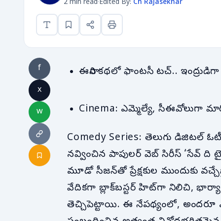
2 min read
·
Edited By:
Ch Rajasekhar
f
ఈసారి కథలో ఫాంటసీ టచ్.. ఇంద్రుడిగా వ
x
Cinema: ఎమ్మెల్యే, సీఈవోలుగా మా
w
Comedy Series: తెలుగు డిజిటల్ ఓటీటీ రం
నవ్వించిన పాపులర్ వెబ్ సిరీస్ ‘సేవ్ 
మూడో సీజన్‌తో ప్రేక్షకుల ముందుకు వచ్చే
వేదికగా బ్లాక్‌బస్టర్ హిట్‌గా నిలిచి, భా
తెచ్చిపెట్టాయి. ఈ నేపథ్యంలో, అందరూ 