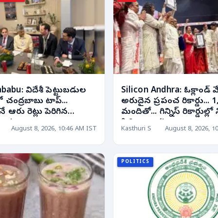
abu: విదేశీ పెట్టుబడుల
Silicon Andhra: ఓక్లాండ్ వ
 చంద్రబాబు టాప్...
అరుదైన ప్రపంచ రికార్డు... 
నే ఆరు రెట్లు పెరిగిన
మందితో... గిన్నిస్ రికార్డుల్లో
ులు!
సిలికానాంధ్ర!
August 8, 2026, 10:46 AM IST
Kasthuri S
August 8, 2026, 1
POLITICS