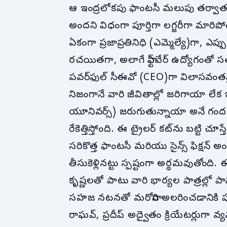
ఆ ఇంద్రలోకపు ఫాంటసీ మలుపు తర్వాత
అందని విధంగా పూర్తిగా లగ్జరీగా మా
ఏకంగా ప్రజాప్రతినిధి (ఎమ్మెల్యే)గా, ఎ
రచయితగా, అలాగే సాఫ్ట్‌వేర్ ఉద్యోగంతో స
పవర్‌ఫుల్ సీఈవో (CEO)గా విలాసవంతమైన
నిజంగానే వారి జీవితాల్లో జరిగాయా లే
యూనివర్స్) జరుగుతున్నాయా అనే గందరగ
రేకెత్తిస్తోంది. ఈ ట్రైలర్ కట్‌ను బట్టి చ
సరికొత్త ఫాంటసీ మరియు సైన్స్ ఫిక్షన్ అంశ
తీసుకెళ్లినట్టు స్పష్టంగా అర్థమవుతోంద
కృష్ణలతో పాటు వారి భార్యల పాత్రల్లో పా
సహజ నటనతో మరోసారి అలరించడానికి పూర
రాఘవ్, ప్రదీప్ అద్వైతం క్రియేటర్లుగా వ్యవ