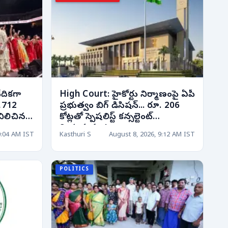
ేదికగా
High Court: హైకోర్టు నిర్మాణంపై ఏపీ
1,712
ప్రభుత్వం బిగ్ డిసిషన్... రూ. 206
 నిలిచిన
కోట్లతో స్పెషలిస్ట్ కన్సల్టెంట్
నియామకం..!
0:04 AM IST
Kasthuri S
August 8, 2026, 9:12 AM IST
POLITICS