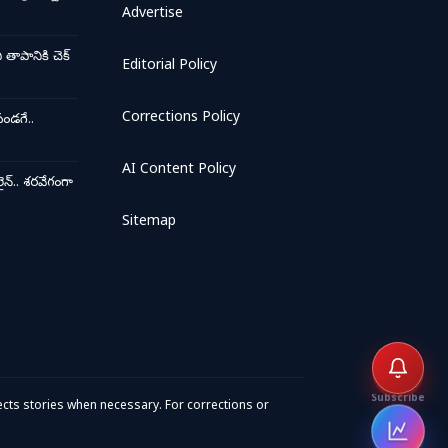
Advertise
ాపానికి చెక్
Editorial Policy
Corrections Policy
ండగే..
AI Content Policy
న్.. శరవేగంగా
Sitemap
Subscribe
cts stories when necessary. For corrections or
Open 