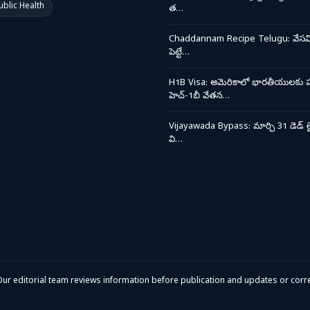
ublic Health
త…
Chaddannam Recipe Telugu: వేసవి త
పెట్టే…
H1B Visa: అమెరికాలో భారతీయులకు ప
హెచ్-1బీ వేతన…
Vijayawada Bypass: మార్చి 31 డెడ్ లై
వి…
ur editorial team reviews information before publication and updates or corre