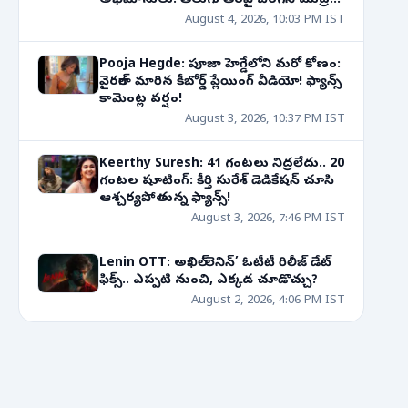
అభిమానులు! తెలుగు తెరపై చెరగని ముద్ర...
August 4, 2026, 10:03 PM IST
Pooja Hegde: పూజా హెగ్డేలోని మరో కోణం:
వైరల్‌గా మారిన కీబోర్డ్ ప్లేయింగ్ వీడియో! ఫ్యాన్స్
కామెంట్ల వర్షం!
August 3, 2026, 10:37 PM IST
Keerthy Suresh: 41 గంటలు నిద్రలేదు.. 20
గంటల షూటింగ్: కీర్తి సురేశ్ డెడికేషన్ చూసి
ఆశ్చర్యపోతున్న ఫ్యాన్స్!
August 3, 2026, 7:46 PM IST
Lenin OTT: అఖిల్ ‘లెనిన్’ ఓటీటీ రిలీజ్ డేట్
ఫిక్స్.. ఎప్పటి నుంచి, ఎక్కడ చూడొచ్చు?
August 2, 2026, 4:06 PM IST