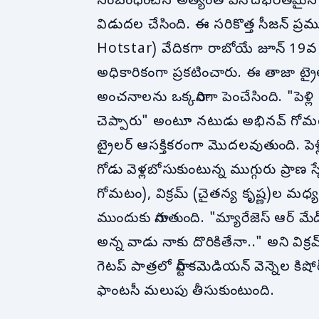
సంబంధించిన అత్యంత వినోదభరితమైన అధ
విడుదల చేసింది. ఈ సరికొత్త సీజన్ ప్రముఖ ఓ
Hotstar) వేదికగా రాబోయే జూన్ 19వ తేదీ 
అధికారికంగా ప్రకటించారు. ఈ తాజా ట్రై
అంచనాలను ఒక్కసారిగా పెంచేసింది. "పెళ్
చెప్పారు" అంటూ నటుడు అభినవ్ గోమటం త
ట్రైలర్ ఆసక్తికరంగా మొదలవుతుంది. పెళ్
గోడు వెళ్లబోసుకుంటున్న ముగ్గురు ప్రాణ
గోమటం), విక్రమ్ (చైతన్య కృష్ణ)ల మ
ముందుకు సాగుతుంది. "మ్యారేజెస్ ఆర్ మేడ
అన్న వాడు నాకు దొరికితేనా.." అని విక
గెటప్ పాత్రలో స్టార్ కమెడియన్ వెన్నెల కి
ఫాంటసీ మలుపు తీసుకుంటుంది.