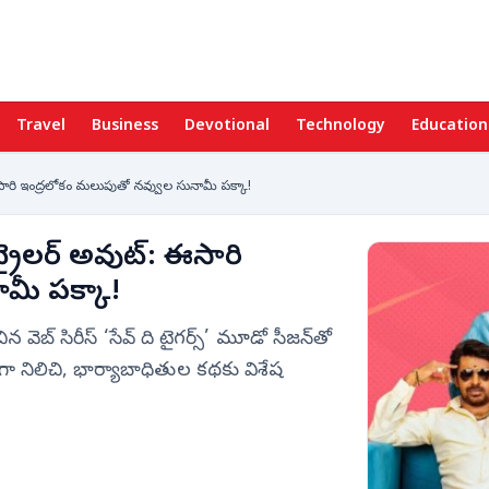
Travel
Business
Devotional
Technology
Education
: ఈసారి ఇంద్రలోకం మలుపుతో నవ్వుల సునామీ పక్కా!
 ట్రైలర్ అవుట్: ఈసారి
మీ పక్కా!
 వెబ్ సిరీస్ ‘సేవ్ ది టైగర్స్’ మూడో సీజన్‌తో
హిట్‌గా నిలిచి, భార్యాబాధితుల కథకు విశేష