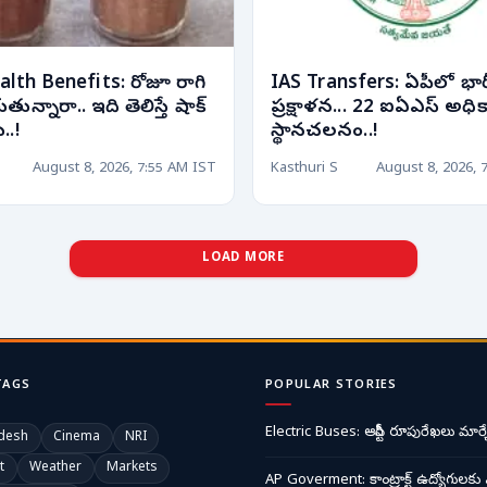
 Benefits: రోజూ రాగి
IAS Transfers: ఏపీలో భార
ున్నారా.. ఇది తెలిస్తే షాక్
ప్రక్షాళన... 22 ఐఏఎస్ అధి
..!
స్థానచలనం..!
August 8, 2026, 7:55 AM IST
Kasthuri S
August 8, 2026, 
LOAD MORE
TAGS
POPULAR STORIES
Electric Buses: ఆర్టీసీ రూపురేఖలు మార్చ
desh
Cinema
NRI
t
Weather
Markets
AP Goverment: కాంట్రాక్ట్ ఉద్యోగులకు 