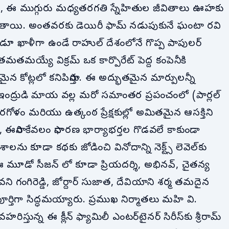
, ఈ ముగ్గురు మధ్యతరగతి స్నేహితుల జీవితాలు ఊహకు
రిపోతాయి. అంతవరకు డెయిరీ ఫామ్ నడుపుకునే ఘంటా రవి
ప్పుడూ ఖాళీగా ఉండే రాహుల్ దేశంలోనే గొప్ప పాపులర్
తమతమయ్యే విక్రమ్ ఒక కార్పొరేట్ పెద్ద కంపెనీకి
 కోట్లలో కనిపిస్తారు. ఈ అద్భుతమైన మార్పులన్నీ
క ఇంద్రుడి మాయ వల్ల మరో సమాంతర ప్రపంచంలో (పార్లల్
ోళం మరియు ఉత్కంఠ ప్రేక్షకుల్లో అమితమైన ఆసక్తిని
ూస్తే, ఈసారి కేవలం సాధారణ భార్యాభర్తల గొడవలే కాకుండా
ాలను కూడా కథకు జోడించి వినోదాన్ని నెక్ట్స్ లెవెల్‌కు
ి. ఈ మూడో సీజన్ లో కూడా ప్రియదర్శి, అభినవ్, చైతన్య
వని గంగిరెడ్డి, జోర్దార్ సుజాత, దేవియాని శర్మ తమదైన
్తిగా సిద్ధమయ్యారు. ప్రముఖ నిర్మాతలు మహి వి.
హరిస్తున్న ఈ క్లీన్ ఫ్యామిలీ ఎంటర్‌టైనర్ సిరీస్‌కు శ్రీరామ్