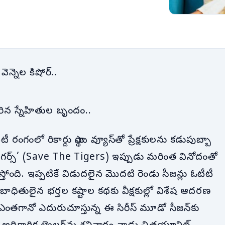
ెన్నెల కిషోర్..
రిన స్నేహితుల బృందం..
గంలో రికార్డు స్థాయి వ్యూస్‌తో ప్రేక్షకులను కడుపుబ్బా
ది టైగర్స్’ (Save The Tigers) ఇప్పుడు మరింత వినోదంతో
స్తోంది. ఇప్పటికే విడుదలైన మొదటి రెండు సీజన్లు ఓటీటీ
ర్యాబాధితులైన భర్తల కష్టాల కథకు వీక్షకుల్లో విశేష ఆదరణ
ఎంతగానో ఎదురుచూస్తున్న ఈ సిరీస్ మూడో సీజన్‌కు