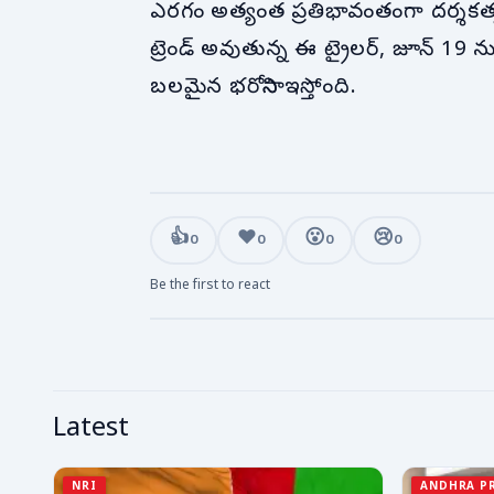
ఎరగం అత్యంత ప్రతిభావంతంగా దర్శకత్వం
ట్రెండ్ అవుతున్న ఈ ట్రైలర్, జూన్ 19 
బలమైన భరోసాని ఇస్తోంది.
👍
❤️
😮
😢
0
0
0
0
Be the first to react
Latest
NRI
ANDHRA P