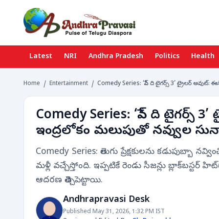
Latest
NRI
Andhra Pradesh
Politics
Health
Home
/
Entertainment
/
Comedy Series: ‘సేవ్ ది టైగర్స్ 3’ ట్రైలర్ అవుట్
Comedy Series: ‘సేవ్ ది టైగర్స్ 3’
ఇంద్రలోకం మలుపుతో నవ్వుల సునా
Comedy Series: తెలుగు ప్రేక్షకులను కడుపుబ్బా నవ్వించిన
మళ్లీ వచ్చేస్తోంది. ఇప్పటికే రెండు సీజన్లు బ్లాక్‌బస్టర్ 
ఆదరణ తెచ్చిపెట్టాయి.
Andhrapravasi Desk
Published May 31, 2026, 1:32 PM IST