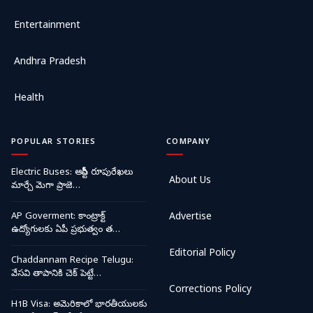
Entertainment
Andhra Pradesh
Health
POPULAR STORIES
COMPANY
Electric Buses: ఆర్టీసీ రూపురేఖలు
About Us
మార్చే మెగా ప్రాజె…
AP Goverment: కాంట్రాక్ట్
Advertise
ఉద్యోగులకు ఏపీ ప్రభుత్వం త…
Editorial Policy
Chaddannam Recipe Telugu:
వేసవి తాపానికి చెక్ పెట్టే…
Corrections Policy
H1B Visa: అమెరికాలో భారతీయులకు