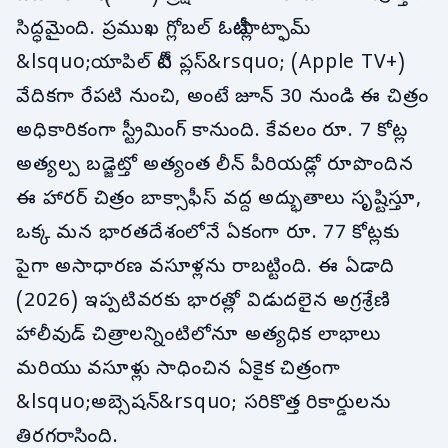
సిద్ధమైంది. ప్రముఖ గ్లోబల్ ఓటీటీ ప్లాట్ఫామ్
&lsquo;యాపిల్ టీవీ ప్లస్&rsquo; (Apple TV+)
వేదికగా రేపటి నుంచి, అంటే జూన్ 30 నుండి ఈ చిత్రం
అధికారికంగా స్ట్రీమింగ్ కానుంది. కేవలం రూ. 7 కోట్ల
అత్యల్ప బడ్జెట్తో అత్యంత లీన్ పీరియడ్లో రూపొందిన
ఈ హారర్ చిత్రం బాక్సాఫీస్ వద్ద అద్భుతాలు సృష్టిస్తూ,
ఒక్క మన భారతదేశంలోనే ఏకంగా రూ. 77 కోట్లకు
పైగా అసాధారణ వసూళ్లను రాబట్టింది. ఈ ఏడాది
(2026) ఇప్పటివరకు భారత్లో విడుదలైన అగ్రశ్రేణి
హాలీవుడ్ చిత్రాలన్నింటిలోనూ అత్యధిక లాభాలు
మరియు వసూళ్లు సాధించిన ఏకైక చిత్రంగా
&lsquo;అబ్సెషన్&rsquo; సరికొత్త రికార్డులను
తిరగరాసింది.