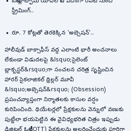
ఓటీటీ ప్లాట్ఫామ్ యాపిల్ టీవీ వేదికగా రేపటి నుంచి
స్ట్రీమింగ్..
రూ. 7 కోట్లతో తెరకెక్కిన 'అబ్సెషన్'..
హాలీవుడ్ బాక్సాఫీస్ వద్ద ఎలాంటి భారీ అంచనాలు
లేకుండా విడుదలపై &lsquo;సైలెంట్
బ్లాక్బస్టర్&rsquo;గా సంచలన చరిత్ర సృష్టించిన
హారర్ సైకలాజికల్ థ్రిల్లర్ మూవీ
&lsquo;అబ్సెషన్&rsquo; (Obsession)
ప్రపంచవ్యాప్తంగా నిర్మాతలకు కాసుల వర్షం
కురిపించింది. థియేటర్లలో ప్రేక్షకులను వెన్నులో వణుకు
పుట్టేలా భయపెట్టిన ఈ వైవిధ్యభరిత చిత్రం ఇప్పుడు
డిజిటల్ ఓటీటీ (OTT) ప్రేక్షకులను అలరించేందుకు పూర్తిగా