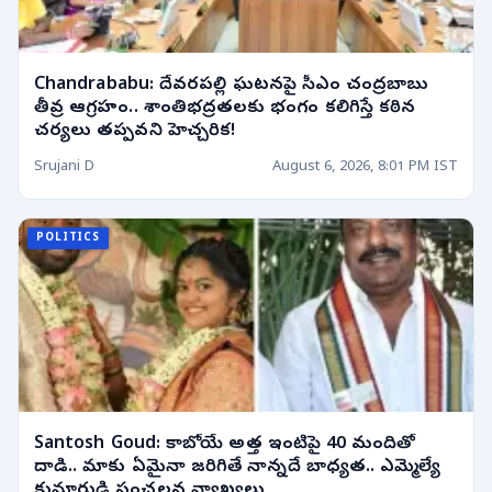
Chandrababu: దేవరపల్లి ఘటనపై సీఎం చంద్రబాబు
తీవ్ర ఆగ్రహం.. శాంతిభద్రతలకు భంగం కలిగిస్తే కఠిన
చర్యలు తప్పవని హెచ్చరిక!
Srujani D
August 6, 2026, 8:01 PM IST
POLITICS
Santosh Goud: కాబోయే అత్త ఇంటిపై 40 మందితో
దాడి.. మాకు ఏమైనా జరిగితే నాన్నదే బాధ్యత.. ఎమ్మెల్యే
కుమారుడి సంచలన వ్యాఖ్యలు