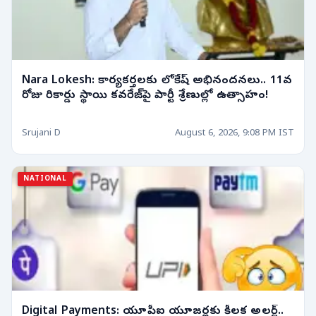
Nara Lokesh: కార్యకర్తలకు లోకేష్ అభినందనలు.. 11వ
రోజు రికార్డు స్థాయి కవరేజ్‌పై పార్టీ శ్రేణుల్లో ఉత్సాహం!
Srujani D
August 6, 2026, 9:08 PM IST
NATIONAL
Digital Payments: యూపీఐ యూజర్లకు కీలక అలర్ట్..