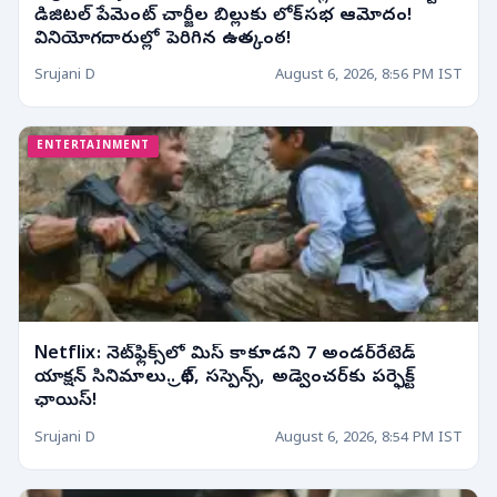
డిజిటల్ పేమెంట్ చార్జీల బిల్లుకు లోక్‌సభ ఆమోదం!
వినియోగదారుల్లో పెరిగిన ఉత్కంఠ!
Srujani D
August 6, 2026, 8:56 PM IST
ENTERTAINMENT
Netflix: నెట్‌ఫ్లిక్స్‌లో మిస్ కాకూడని 7 అండర్‌రేటెడ్
యాక్షన్ సినిమాలు.. థ్రిల్, సస్పెన్స్, అడ్వెంచర్‌కు పర్ఫెక్ట్
ఛాయిస్!
Srujani D
August 6, 2026, 8:54 PM IST