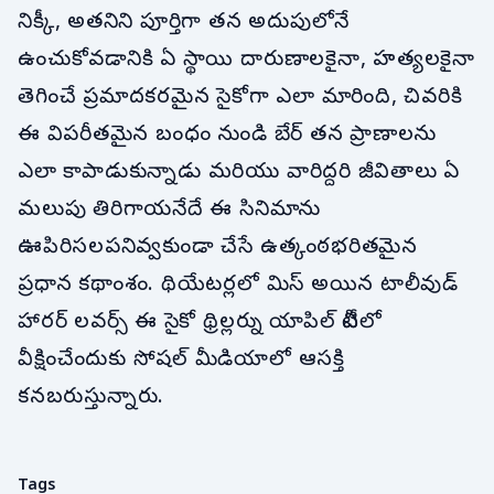
నిక్కీ, అతనిని పూర్తిగా తన అదుపులోనే
ఉంచుకోవడానికి ఏ స్థాయి దారుణాలకైనా, హత్యలకైనా
తెగించే ప్రమాదకరమైన సైకోగా ఎలా మారింది, చివరికి
ఈ విపరీతమైన బంధం నుండి బేర్ తన ప్రాణాలను
ఎలా కాపాడుకున్నాడు మరియు వారిద్దరి జీవితాలు ఏ
మలుపు తిరిగాయనేదే ఈ సినిమాను
ఊపిరిసలపనివ్వకుండా చేసే ఉత్కంఠభరితమైన
ప్రధాన కథాంశం. థియేటర్లలో మిస్ అయిన టాలీవుడ్
హారర్ లవర్స్ ఈ సైకో థ్రిల్లర్ను యాపిల్ టీవీలో
వీక్షించేందుకు సోషల్ మీడియాలో ఆసక్తి
కనబరుస్తున్నారు.
Tags