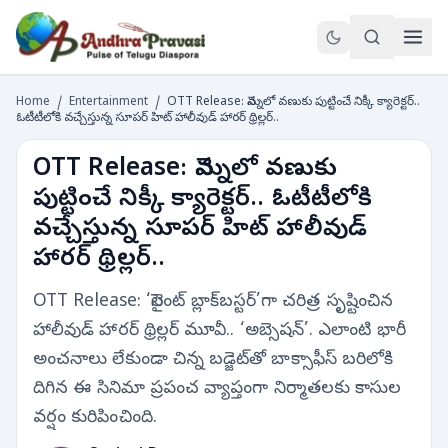
Home
/
Entertainment
/
OTT Release: వెన్నులో వణుకు పుట్టించే నిక్కీ క్యారెక్టర్..
ఓటీటీలోకి వచ్చేస్తున్న సూపర్ హిట్ హాలీవుడ్ హారర్ థ్రిల్లర్..
OTT Release: వెన్నులో వణుకు
పుట్టించే నిక్కీ క్యారెక్టర్.. ఓటీటీలోకి
వచ్చేస్తున్న సూపర్ హిట్ హాలీవుడ్
హారర్ థ్రిల్లర్..
OTT Release: ‘సైలెంట్ బ్లాక్‌బస్టర్’గా చరిత్ర సృష్టించిన
హాలీవుడ్ హారర్ థ్రిల్లర్ మూవీ.. ‘అబ్సెషన్’. ఎలాంటి భారీ
అంచనాలు లేకుండా చిన్న బడ్జెట్‌తో బాక్సాఫీస్ బరిలోకి
దిగిన ఈ సినిమా ప్రపంచ వ్యాప్తంగా నిర్మాతలకు కాసుల
వర్షం కురిపించింది.