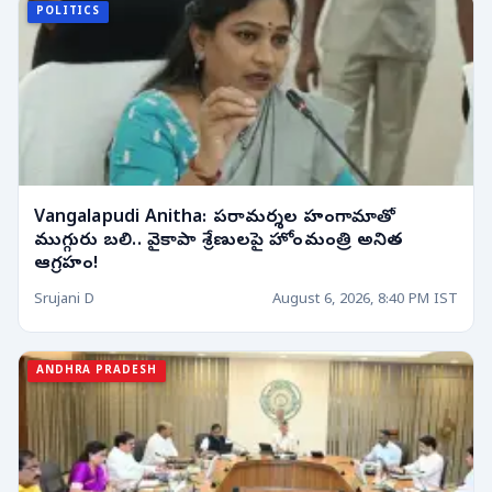
POLITICS
Vangalapudi Anitha: పరామర్శల హంగామాతో
ముగ్గురు బలి.. వైకాపా శ్రేణులపై హోంమంత్రి అనిత
ఆగ్రహం!
Srujani D
August 6, 2026, 8:40 PM IST
ANDHRA PRADESH