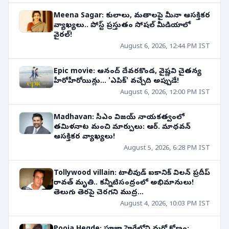
Meena Sagar: కులాలు, మతాలపై మీనా ఆసక్తికర
వ్యాఖ్యలు.. పోస్ట్ ప్రస్తుతం సోషల్ మీడియాలో
వైరల్!
August 6, 2026, 12:44 PM IST
Epic movie: ఆనంద్ దేవరకొండ, వైష్ణవి చైతన్య
హీరోహీరోయిన్లు... 'ఎపిక్' వచ్చేది అప్పుడే!
August 6, 2026, 12:00 PM IST
Madhavan: సీఎం విజయ్ నాయకత్వంలో
తమిళనాట మంచి మార్పులు: ఆర్. మాధవన్
ఆసక్తికర వ్యాఖ్యలు!
August 5, 2026, 6:28 PM IST
Tollywood villain: టాలీవుడ్ ఐకానిక్ విలన్ ప్రదీప్
రావత్ మృతి.. కన్నీటిసంద్రంలో అభిమానులు!
తెలుగు తెరపై చెరగని ముద్ర...
August 4, 2026, 10:03 PM IST