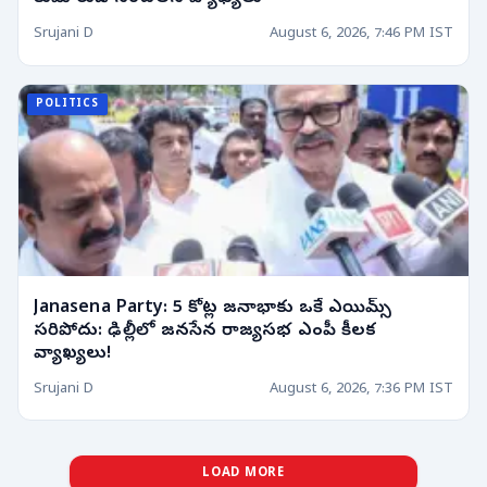
Srujani D
August 6, 2026, 7:46 PM IST
POLITICS
Janasena Party: 5 కోట్ల జనాభాకు ఒకే ఎయిమ్స్
సరిపోదు: ఢిల్లీలో జనసేన రాజ్యసభ ఎంపీ కీలక
వ్యాఖ్యలు!
Srujani D
August 6, 2026, 7:36 PM IST
LOAD MORE