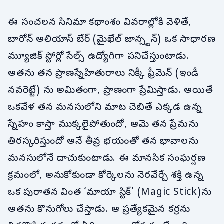
ఈ సంచలన సినిమా కథాంశం వివరాల్లోకి వెళితే,
బారోన్ అలియాస్ బేర్ (మైఖేల్ జాన్స్టన్) ఒక సాధారణ
మ్యూజిక్ స్టోర్లో సేల్స్ ఉద్యోగిగా పనిచేస్తుంటాడు.
అతను తన ప్రాణస్నేహితురాలు నిక్కీ ఫ్రీమెన్ (ఇండీ
నవరెట్టే) ను అమితంగా, ప్రాణంగా ప్రేమిస్తాడు. అయితే
ఒకవేళ తన మనసులోని మాట చెబితే ఎక్కడ ఉన్న
స్నేహం కాస్తా ముక్కలైపోతుందో, ఆమె తన ప్రేమను
తిరస్కరిస్తుందో అనే తీవ్ర భయంతో తన భావాలను
మనసులోనే దాచుకుంటాడు. ఈ మానసిక సంఘర్షణ
క్రమంలో, అనుకోకుండా కోర్కెలను నెరవేర్చే శక్తి ఉన్న
ఒక పురాతన వింత ‘మాయా స్టిక్’ (Magic Stick)ను
అతను కొనుగోలు చేస్తాడు. ఆ ప్రత్యేకమైన కర్రను