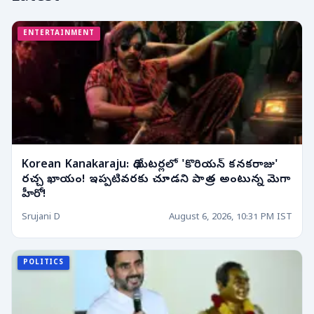
ENTERTAINMENT
Korean Kanakaraju: థియేటర్లలో 'కొరియన్ కనకరాజు'
రచ్చ ఖాయం! ఇప్పటివరకు చూడని పాత్ర అంటున్న మెగా
హీరో!
Srujani D
August 6, 2026, 10:31 PM IST
POLITICS