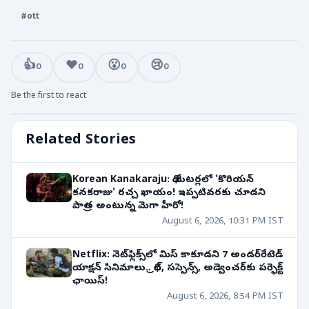
#ott
👍
❤️
😮
😢
0
0
0
0
Be the first to react
Related Stories
Korean Kanakaraju: థియేటర్లలో 'కొరియన్
కనకరాజు' రచ్చ ఖాయం! ఇప్పటివరకు చూడని
పాత్ర అంటున్న మెగా హీరో!
August 6, 2026, 10:31 PM IST
Netflix: నెట్‌ఫ్లిక్స్‌లో మిస్ కాకూడని 7 అండర్‌రేటెడ్
యాక్షన్ సినిమాలు.. థ్రిల్, సస్పెన్స్, అడ్వెంచర్‌కు పర్ఫెక్ట్
ఛాయిస్!
August 6, 2026, 8:54 PM IST