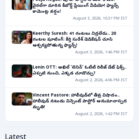
Pooja Hegde: పూజా హెగ్డేలోని మరో కోణం:
వైరల్‌గా మారిన కీబోర్డ్ ప్లేయింగ్ వీడియో! ఫ్యాన్స్
కామెంట్ల వర్షం!
August 3, 2026, 10:37 PM IST
Keerthy Suresh: 41 గంటలు నిద్రలేదు.. 20
గంటల షూటింగ్: కీర్తి సురేశ్ డెడికేషన్ చూసి
ఆశ్చర్యపోతున్న ఫ్యాన్స్!
August 3, 2026, 7:46 PM IST
Lenin OTT: అఖిల్ ‘లెనిన్’ ఓటీటీ రిలీజ్ డేట్ ఫిక్స్..
ఎప్పటి నుంచి, ఎక్కడ చూడొచ్చు?
August 2, 2026, 4:06 PM IST
Vincent Pastore: హాలీవుడ్‌లో తీవ్ర విషాదం..
హాలీవుడ్ నటుడు విన్సెంట్ పాస్టోర్ అనుమానాస్పద
మృతి!
August 2, 2026, 1:42 PM IST
Latest