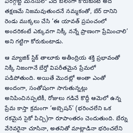
విరగ్గొట్టి మనసులో ఏది బలంగా కోరుకుంటే అది
తక్షణమే నిజమవుతుందనే నమ్మకంతో, బేర్ దానిని
రెండు ముక్కలు చేసి ‘ఈ యావత్ ప్రపంచంలో
అందరికంటే ఎక్కువగా నిక్కీ నన్నే ప్రాణంగా ప్రేమించాలి’
అని గట్టిగా కోరుకుంటాడు.
ఆ మ్యాజిక్ స్టిక్ తాలూకు అతీంద్రియ శక్తి ప్రభావంతో
నిక్కీ నిజంగానే బేర్తో విపరీతమైన ప్రేమలో
పడిపోతుంది. అయితే మొదట్లో అంతా ఎంతో
అందంగా, సంతోషంగా సాగుతున్నట్లు
అనిపించినప్పటికీ, రోజులు గడిచే కొద్దీ ఆమెలో ఉన్న
ప్రేమ కాస్తా క్రమంగా ‘అబ్సెషన్’ (భరించలేని ఒక
రకమైన సైకో పిచ్చి)గా రూపాంతరం చెందుతుంది. బేర్ను
వేరెవరైనా చూసినా, అతనితో మాట్లాడినా భరించలేని