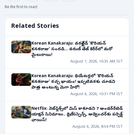
Be the first to react
Related Stories
Korean Kanakaraju: వరల్డ్‌వైడ్ 'కొరియన్
కనకరాజు' సందడి... వరుణ్ తేజ్ కెరీర్‌లో మరో
మైలురాయి!
August 7, 2026, 10:35 AM IST
Korean Kanakaraju: థియేటర్లలో 'కొరియన్
కనకరాజు' రచ్చ ఖాయం! ఇప్పటివరకు చూడని
పాత్ర అంటున్న మెగా హీరో!
August 6, 2026, 10:31 PM IST
Netflix: నెట్‌ఫ్లిక్స్‌లో మిస్ కాకూడని 7 అండర్‌రేటెడ్
యాక్షన్ సినిమాలు.. థ్రిల్, సస్పెన్స్, అడ్వెంచర్‌కు పర్ఫెక్ట్
ఛాయిస్!
August 6, 2026, 8:54 PM IST