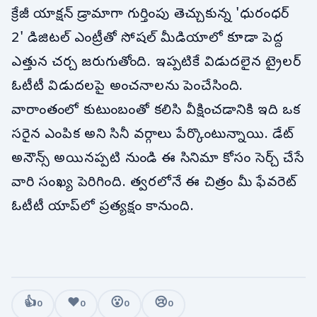
క్రేజీ యాక్షన్ డ్రామాగా గుర్తింపు తెచ్చుకున్న 'ధురంధర్
2' డిజిటల్ ఎంట్రీతో సోషల్ మీడియాలో కూడా పెద్ద
ఎత్తున చర్చ జరుగుతోంది. ఇప్పటికే విడుదలైన ట్రైలర్
ఓటీటీ విడుదలపై అంచనాలను పెంచేసింది.
వారాంతంలో కుటుంబంతో కలిసి వీక్షించడానికి ఇది ఒక
సరైన ఎంపిక అని సినీ వర్గాలు పేర్కొంటున్నాయి. డేట్
అనౌన్స్ అయినప్పటి నుండి ఈ సినిమా కోసం సెర్చ్ చేసే
వారి సంఖ్య పెరిగింది. త్వరలోనే ఈ చిత్రం మీ ఫేవరెట్
ఓటీటీ యాప్‌లో ప్రత్యక్షం కానుంది.
👍
❤️
😮
😢
0
0
0
0