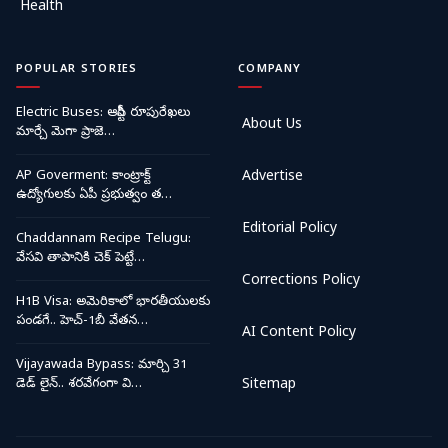
Health
POPULAR STORIES
COMPANY
Electric Buses: ఆర్టీసీ రూపురేఖలు
About Us
మార్చే మెగా ప్రాజె…
AP Goverment: కాంట్రాక్ట్
Advertise
ఉద్యోగులకు ఏపీ ప్రభుత్వం త…
Editorial Policy
Chaddannam Recipe Telugu:
వేసవి తాపానికి చెక్ పెట్టే…
Corrections Policy
H1B Visa: అమెరికాలో భారతీయులకు
పండగే.. హెచ్-1బీ వేతన…
AI Content Policy
Vijayawada Bypass: మార్చి 31
డెడ్ లైన్.. శరవేగంగా వి…
Sitemap