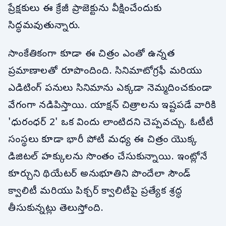
ప్రేక్షకులు ఈ క్రేజీ ప్రాజెక్టును వీక్షించేందుకు
సిద్ధమవుతున్నారు.
సాంకేతికంగా కూడా ఈ చిత్రం ఎంతో ఉన్నత
ప్రమాణాలతో రూపొందింది. సినిమాటోగ్రఫీ మరియు
ఎడిటింగ్ పనులు సినిమాను ఎక్కడా నెమ్మదించకుండా
వేగంగా నడిపిస్తాయి. యాక్షన్ చిత్రాలను ఇష్టపడే వారికి
'ధురంధర్ 2' ఒక విందు లాంటిదని చెప్పవచ్చు. ఓటీటీ
సంస్థలు కూడా భారీ పోటీ మధ్య ఈ చిత్రం యొక్క
డిజిటల్ హక్కులను సొంతం చేసుకున్నాయి. ఇంట్లోనే
కూర్చుని థియేటర్ అనుభూతిని పొందేలా సౌండ్
క్వాలిటీ మరియు పిక్చర్ క్వాలిటీపై ప్రత్యేక శ్రద్ధ
తీసుకున్నట్లు తెలుస్తోంది.