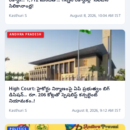
రికార్డు... 1,712 మందితో... గిన్నిస్ రికార్డుల్లో నిలిచిన
సిలికానాంధ్ర!
Kasthuri S
August 8, 2026, 10:04 AM IST
ANDHRA PRADESH
High Court: హైకోర్టు నిర్మాణంపై ఏపీ ప్రభుత్వం బిగ్
డిసిషన్... రూ. 206 కోట్లతో స్పెషలిస్ట్ కన్సల్టెంట్
నియామకం..!
Kasthuri S
August 8, 2026, 9:12 AM IST
POLITICS