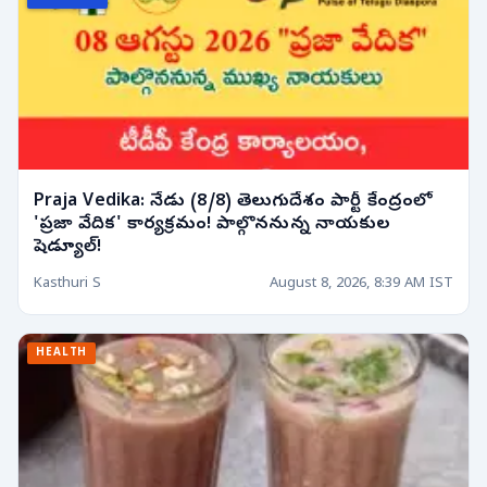
Praja Vedika: నేడు (8/8) తెలుగుదేశం పార్టీ కేంద్రంలో
'ప్రజా వేదిక' కార్యక్రమం! పాల్గొననున్న నాయకుల
షెడ్యూల్!
Kasthuri S
August 8, 2026, 8:39 AM IST
HEALTH