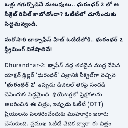
ఒళ్లు గగుర్పొడిచే మలుపులు.. ధురంధర్ 2 లో ఆ
సీక్రెట్ రివీల్ కాబోతోందా? ఓటీటీలో చూసేందుకు
సిద్ధమవ్వండి.
మరోసారి బాక్సాఫీస్ హిట్ ఓటీటీలోకి.. ధురంధర్ 2
స్ట్రీమింగ్ విశేషాలివే!
Dhurandhar-2: బాక్సాఫీస్ వద్ద తనదైన ముద్ర వేసిన
యాక్షన్ థ్రిల్లర్ 'ధురంధర్' చిత్రానికి సీక్వెల్‌గా వచ్చిన
'
ధురంధర్ 2
'
ఇప్పుడు డిజిటల్ తెరపై సందడి
చేసేందుకు సిద్ధమైంది. థియేటర్లలో ప్రేక్షకులను
అలరించిన ఈ చిత్రం, ఇప్పుడు ఓటీటీ (OTT)
ప్రియులను పలకరించేందుకు ముహూర్తం ఖరారు
చేసుకుంది. ప్రముఖ ఓటీటీ వేదిక ద్వారా ఈ చిత్రం