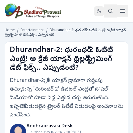
Home
/
Entertainment
/
Dhurandhar-2: ధురంధర్ 2 ఓటీటీ ఎంట్రీ! ఆ క్రేజీ యాక్షన్
థ్రిల్లర్ స్ట్రీమింగ్ డేట్ ఫిక్స్.. ఎప్పుడంటే?
Dhurandhar-2: ధురంధర్ 2 ఓటీటీ
ఎంట్రీ! ఆ క్రేజీ యాక్షన్ థ్రిల్లర్ స్ట్రీమింగ్
డేట్ ఫిక్స్.. ఎప్పుడంటే?
Dhurandhar-2: క్రేజీ యాక్షన్ డ్రామాగా గుర్తింపు
తెచ్చుకున్న 'ధురంధర్ 2' డిజిటల్ ఎంట్రీతో సోషల్
మీడియాలో కూడా పెద్ద ఎత్తున చర్చ జరుగుతోంది.
ఇప్పటికే విడుదలైన ట్రైలర్ ఓటీటీ విడుదలపై అంచనాలను
పెంచేసింది.
Andhrapravasi Desk
Published May 8, 2026, 2:30 PM IST