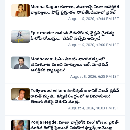
Meena Sagar: కులాలు, మతాలపై మీనా ఆసక్తికర
వ్యాఖ్యలు.. పోస్ట్ ప్రస్తుతం సోషల్ మీడియాలో వైరల్!
August 6, 2026, 12:44 PM IST
Epic movie: ఆనంద్ దేవరకొండ, వైష్ణవి చైతన్య
హీరోహీరోయిన్లు... 'ఎపిక్' వచ్చేది అప్పుడే!
August 6, 2026, 12:00 PM IST
Madhavan: సీఎం విజయ్ నాయకత్వంలో
తమిళనాట మంచి మార్పులు: ఆర్. మాధవన్
ఆసక్తికర వ్యాఖ్యలు!
August 5, 2026, 6:28 PM IST
Tollywood villain: టాలీవుడ్ ఐకానిక్ విలన్ ప్రదీప్
రావత్ మృతి.. కన్నీటిసంద్రంలో అభిమానులు!
తెలుగు తెరపై చెరగని ముద్ర...
August 4, 2026, 10:03 PM IST
Pooja Hegde: పూజా హెగ్డేలోని మరో కోణం: వైరల్‌గా
మారిన కీబోర్డ్ ప్లేయింగ్ వీడియో! ఫ్యాన్స్ కామెంట్ల