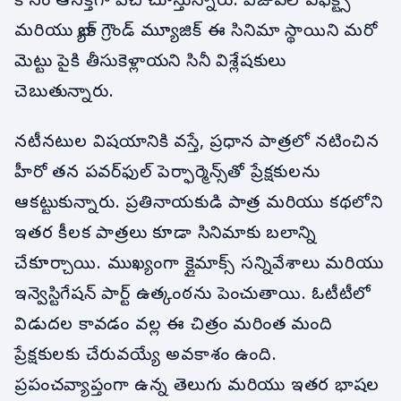
కోసం ఆసక్తిగా వేచి చూస్తున్నారు. విజువల్ ఎఫెక్ట్స్
మరియు బ్యాక్ గ్రౌండ్ మ్యూజిక్ ఈ సినిమా స్థాయిని మరో
మెట్టు పైకి తీసుకెళ్లాయని సినీ విశ్లేషకులు
చెబుతున్నారు.
నటీనటుల విషయానికి వస్తే, ప్రధాన పాత్రలో నటించిన
హీరో తన పవర్‌ఫుల్ పెర్ఫార్మెన్స్‌తో ప్రేక్షకులను
ఆకట్టుకున్నారు. ప్రతినాయకుడి పాత్ర మరియు కథలోని
ఇతర కీలక పాత్రలు కూడా సినిమాకు బలాన్ని
చేకూర్చాయి. ముఖ్యంగా క్లైమాక్స్ సన్నివేశాలు మరియు
ఇన్వెస్టిగేషన్ పార్ట్ ఉత్కంఠను పెంచుతాయి. ఓటీటీలో
విడుదల కావడం వల్ల ఈ చిత్రం మరింత మంది
ప్రేక్షకులకు చేరువయ్యే అవకాశం ఉంది.
ప్రపంచవ్యాప్తంగా ఉన్న తెలుగు మరియు ఇతర భాషల