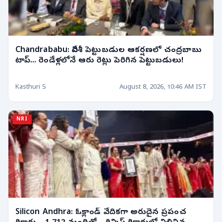
Chandrababu: విదేశీ పెట్టుబడుల ఆకర్షణలో చంద్రబాబు
టాప్... రెండేళ్లలోనే ఆరు రెట్లు పెరిగిన పెట్టుబడులు!
Kasthuri S
August 8, 2026, 10:46 AM IST
NRI
Silicon Andhra: ఓక్లాండ్ వేదికగా అరుదైన ప్రపంచ