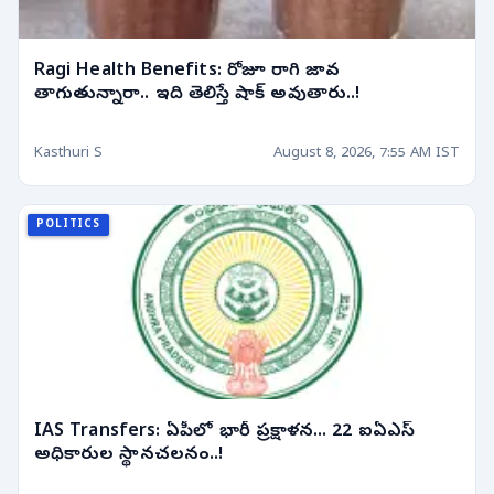
Ragi Health Benefits: రోజూ రాగి జావ
తాగుతున్నారా.. ఇది తెలిస్తే షాక్ అవుతారు..!
Kasthuri S
August 8, 2026, 7:55 AM IST
POLITICS
IAS Transfers: ఏపీలో భారీ ప్రక్షాళన... 22 ఐఏఎస్
అధికారుల స్థానచలనం..!