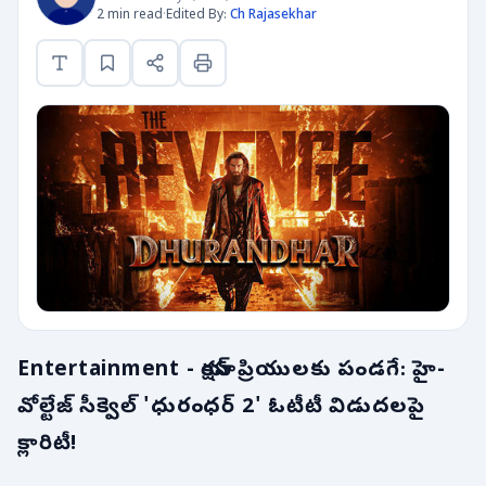
2 min read
·
Edited By:
Ch Rajasekhar
Entertainment - యాక్షన్ ప్రియులకు పండగే: హై-
వోల్టేజ్ సీక్వెల్ 'ధురంధర్ 2' ఓటీటీ విడుదలపై
క్లారిటీ!