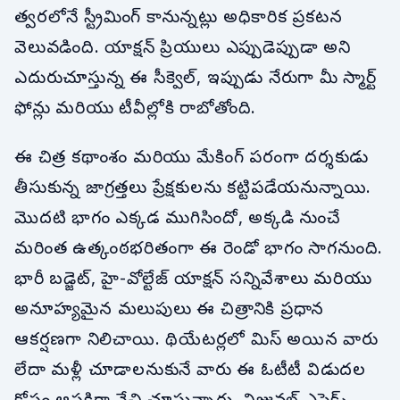
త్వరలోనే స్ట్రీమింగ్ కానున్నట్లు అధికారిక ప్రకటన
వెలువడింది. యాక్షన్ ప్రియులు ఎప్పుడెప్పుడా అని
ఎదురుచూస్తున్న ఈ సీక్వెల్, ఇప్పుడు నేరుగా మీ స్మార్ట్
ఫోన్లు మరియు టీవీల్లోకి రాబోతోంది.
ఈ చిత్ర కథాంశం మరియు మేకింగ్ పరంగా దర్శకుడు
తీసుకున్న జాగ్రత్తలు ప్రేక్షకులను కట్టిపడేయనున్నాయి.
మొదటి భాగం ఎక్కడ ముగిసిందో, అక్కడి నుంచే
మరింత ఉత్కంఠభరితంగా ఈ రెండో భాగం సాగనుంది.
భారీ బడ్జెట్, హై-వోల్టేజ్ యాక్షన్ సన్నివేశాలు మరియు
అనూహ్యమైన మలుపులు ఈ చిత్రానికి ప్రధాన
ఆకర్షణగా నిలిచాయి. థియేటర్లలో మిస్ అయిన వారు
లేదా మళ్లీ చూడాలనుకునే వారు ఈ ఓటీటీ విడుదల