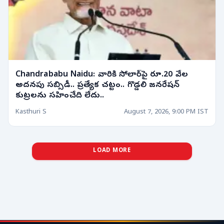
Chandrababu Naidu: వారికి సోలార్‌పై రూ.20 వేల
అదనపు సబ్సిడీ.. ప్రత్యేక చట్టం.. గొడ్డలి జనరేషన్
కుట్రలను సహించేది లేదు..
Kasthuri S
August 7, 2026, 9:00 PM IST
LOAD MORE