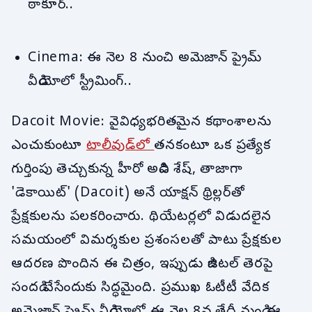
ఠాకూర్..
Cinema: ఈ నెల 8 నుంచి అమెజాన్ ప్రైమ్
వీడియోలో స్ట్రీమింగ్..
Dacoit Movie: వైవిధ్యభరితమైన కథాంశాలను
ఎంచుకుంటూ
టాలీవుడ్‌లో
తనకంటూ ఒక ప్రత్యేక
గుర్తింపు తెచ్చుకున్న హీరో అడివి శేష్, తాజాగా
'డెకాయిట్' (Dacoit) అనే యాక్షన్ థ్రిల్లర్‌తో
ప్రేక్షకులను పలకరించారు. థియేటర్లలో విడుదలైన
సమయంలో విమర్శకుల ప్రశంసలతో పాటు ప్రేక్షకుల
ఆదరణ పొందిన ఈ చిత్రం, ఇప్పుడు డిజిటల్ తెరపై
సందడి చేసేందుకు సిద్ధమైంది. ప్రముఖ ఓటీటీ వేదిక
అమెజాన్ ప్రైమ్ వీడియోలో ఈ నెల 8వ తేదీ నుండి ఈ