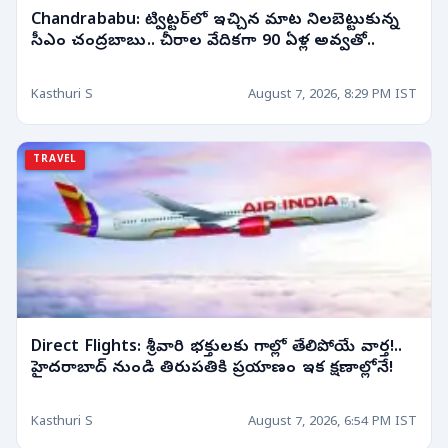
Chandrababu: ట్విట్టర్‌లో ఇచ్చిన మాట నిలబెట్టుకున్న
సీఎం చంద్రబాబు.. చీరాల వేదికగా 90 ఏళ్ల అవ్వతో..
Kasthuri S
August 7, 2026, 8:29 PM IST
TRAVEL
Direct Flights: శ్రీవారి భక్తులకు గాల్లో తేలిపోయే వార్త!..
హైదరాబాద్ నుండి తిరుపతికి ప్రయాణం ఇక క్షణాల్లోనే!
Kasthuri S
August 7, 2026, 6:54 PM IST