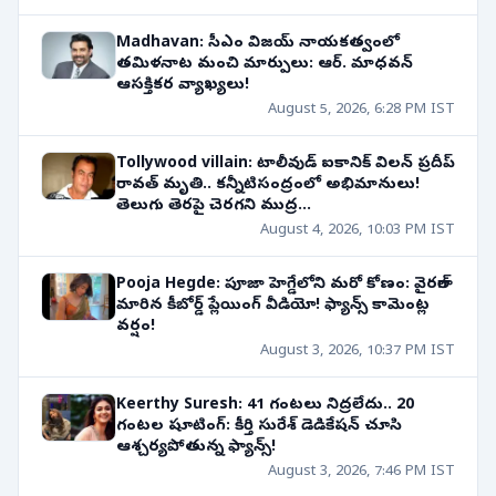
Madhavan: సీఎం విజయ్ నాయకత్వంలో
తమిళనాట మంచి మార్పులు: ఆర్. మాధవన్
ఆసక్తికర వ్యాఖ్యలు!
August 5, 2026, 6:28 PM IST
Tollywood villain: టాలీవుడ్ ఐకానిక్ విలన్ ప్రదీప్
రావత్ మృతి.. కన్నీటిసంద్రంలో అభిమానులు!
తెలుగు తెరపై చెరగని ముద్ర...
August 4, 2026, 10:03 PM IST
Pooja Hegde: పూజా హెగ్డేలోని మరో కోణం: వైరల్‌గా
మారిన కీబోర్డ్ ప్లేయింగ్ వీడియో! ఫ్యాన్స్ కామెంట్ల
వర్షం!
August 3, 2026, 10:37 PM IST
Keerthy Suresh: 41 గంటలు నిద్రలేదు.. 20
గంటల షూటింగ్: కీర్తి సురేశ్ డెడికేషన్ చూసి
ఆశ్చర్యపోతున్న ఫ్యాన్స్!
August 3, 2026, 7:46 PM IST