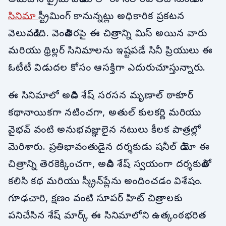
సినిమా
స్ట్రీమింగ్ కానున్నట్లు అధికారిక ప్రకటన
వెలువడింది. వెండితెరపై ఈ చిత్రాన్ని మిస్ అయిన వారు
మరియు థ్రిల్లర్ సినిమాలను ఇష్టపడే సినీ ప్రియులు ఈ
ఓటీటీ విడుదల కోసం ఆసక్తిగా ఎదురుచూస్తున్నారు.
ఈ సినిమాలో అడివి శేష్ సరసన మృణాల్ ఠాకూర్
కథానాయికగా నటించగా, అతుల్ కులకర్ణి మరియు
వైభవ్ వంటి అనుభవజ్ఞులైన నటులు కీలక పాత్రల్లో
మెరిశారు. ప్రతిభావంతుడైన దర్శకుడు షనీల్ డియో ఈ
చిత్రాన్ని తెరకెక్కించగా, అడివి శేష్ స్వయంగా దర్శకుడితో
కలిసి కథ మరియు స్క్రీన్‌ప్లేను అందించడం విశేషం.
గూఢచారి, క్షణం వంటి సూపర్ హిట్ చిత్రాలకు
పనిచేసిన శేష్ మార్క్ ఈ సినిమాలోని ఉత్కంఠభరిత