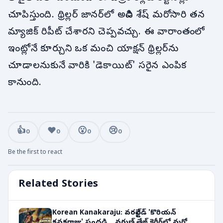
చూపిస్తుంది. థ్రిల్లర్ జానర్‌లో అడివి శేష్ మరోసారి తన
మ్యాజిక్ రిపీట్ చేశారని చెప్పవచ్చు. ఈ వారాంతంలో
ఇంట్లోనే కూర్చుని ఒక మంచి యాక్షన్ థ్రిల్లర్‌ను
చూడాలనుకునే వారికి 'డెకాయిట్' సరైన ఎంపిక
కానుంది.
👍
❤️
😮
😢
0
0
0
0
Be the first to react
Related Stories
Korean Kanakaraju: వరల్డ్‌వైడ్ 'కొరియన్
కనకరాజు' సందడి... వరుణ్ తేజ్ కెరీర్‌లో మరో