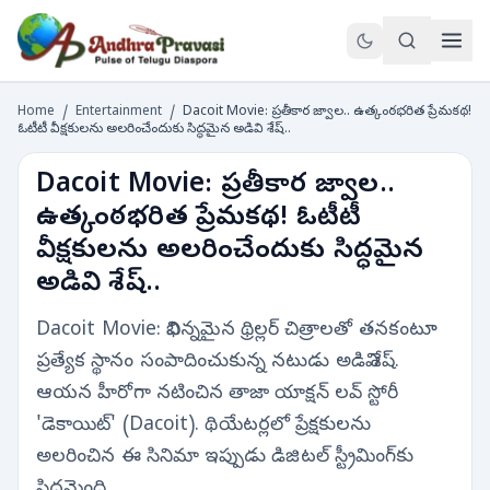
Home
/
Entertainment
/
Dacoit Movie: ప్రతీకార జ్వాల.. ఉత్కంఠభరిత ప్రేమకథ!
ఓటీటీ వీక్షకులను అలరించేందుకు సిద్ధమైన అడివి శేష్..
Dacoit Movie: ప్రతీకార జ్వాల..
ఉత్కంఠభరిత ప్రేమకథ! ఓటీటీ
వీక్షకులను అలరించేందుకు సిద్ధమైన
అడివి శేష్..
Dacoit Movie: విభిన్నమైన థ్రిల్లర్ చిత్రాలతో తనకంటూ
ప్రత్యేక స్థానం సంపాదించుకున్న నటుడు అడివి శేష్.
ఆయన హీరోగా నటించిన తాజా యాక్షన్ లవ్ స్టోరీ
'డెకాయిట్' (Dacoit). థియేటర్లలో ప్రేక్షకులను
అలరించిన ఈ సినిమా ఇప్పుడు డిజిటల్ స్ట్రీమింగ్‌కు
సిద్ధమైంది.