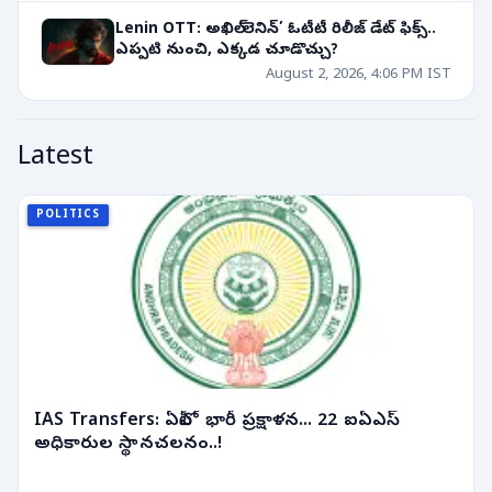
Lenin OTT: అఖిల్ ‘లెనిన్’ ఓటీటీ రిలీజ్ డేట్ ఫిక్స్..
ఎప్పటి నుంచి, ఎక్కడ చూడొచ్చు?
August 2, 2026, 4:06 PM IST
Latest
POLITICS
IAS Transfers: ఏపీలో భారీ ప్రక్షాళన... 22 ఐఏఎస్
అధికారుల స్థానచలనం..!