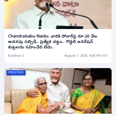
Chandrababu Naidu: వారికి సోలార్‌పై రూ.20 వేల
అదనపు సబ్సిడీ.. ప్రత్యేక చట్టం.. గొడ్డలి జనరేషన్
కుట్రలను సహించేది లేదు..
Kasthuri S
August 7, 2026, 9:00 PM IST
POLITICS