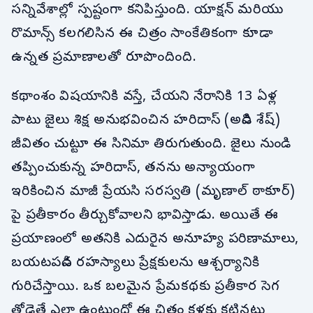
సన్నివేశాల్లో స్పష్టంగా కనిపిస్తుంది. యాక్షన్ మరియు
రొమాన్స్ కలగలిసిన ఈ చిత్రం సాంకేతికంగా కూడా
ఉన్నత ప్రమాణాలతో రూపొందింది.
కథాంశం విషయానికి వస్తే, చేయని నేరానికి 13 ఏళ్ల
పాటు జైలు శిక్ష అనుభవించిన హరిదాస్ (అడివి శేష్)
జీవితం చుట్టూ ఈ సినిమా తిరుగుతుంది. జైలు నుండి
తప్పించుకున్న హరిదాస్, తనను అన్యాయంగా
ఇరికించిన మాజీ ప్రేయసి సరస్వతి (మృణాల్ ఠాకూర్)
పై ప్రతీకారం తీర్చుకోవాలని భావిస్తాడు. అయితే ఈ
ప్రయాణంలో అతనికి ఎదురైన అనూహ్య పరిణామాలు,
బయటపడిన రహస్యాలు ప్రేక్షకులను ఆశ్చర్యానికి
గురిచేస్తాయి. ఒక బలమైన ప్రేమకథకు ప్రతీకార సెగ
తోడైతే ఎలా ఉంటుందో ఈ చిత్రం కళ్లకు కట్టినట్లు