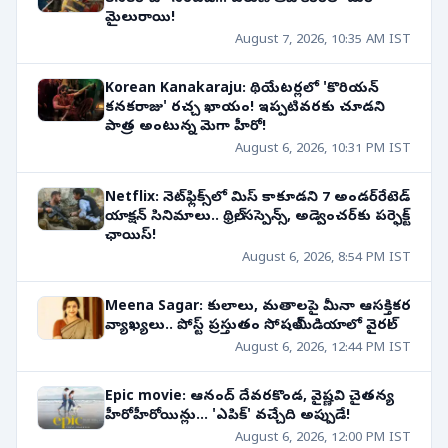
మైలురాయి!
August 7, 2026, 10:35 AM IST
Korean Kanakaraju: థియేటర్లలో 'కొరియన్
కనకరాజు' రచ్చ ఖాయం! ఇప్పటివరకు చూడని
పాత్ర అంటున్న మెగా హీరో!
August 6, 2026, 10:31 PM IST
Netflix: నెట్‌ఫ్లిక్స్‌లో మిస్ కాకూడని 7 అండర్‌రేటెడ్
యాక్షన్ సినిమాలు.. థ్రిల్, సస్పెన్స్, అడ్వెంచర్‌కు పర్ఫెక్ట్
ఛాయిస్!
August 6, 2026, 8:54 PM IST
Meena Sagar: కులాలు, మతాలపై మీనా ఆసక్తికర
వ్యాఖ్యలు.. పోస్ట్ ప్రస్తుతం సోషల్ మీడియాలో వైరల్!
August 6, 2026, 12:44 PM IST
Epic movie: ఆనంద్ దేవరకొండ, వైష్ణవి చైతన్య
హీరోహీరోయిన్లు... 'ఎపిక్' వచ్చేది అప్పుడే!
August 6, 2026, 12:00 PM IST