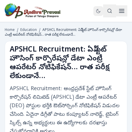
Home
/
Education
/
APSHCL Recruitment: ఏపీ స్టేట్ హౌసింగ్ కార్పొరేషన్లో డేటా
ఎంట్రీ ఆపరేటర్ నోటిఫికేషన్... రాత పరీక్ష లేకుండానే...
APSHCL Recruitment: ఏపీ స్టేట్
హౌసింగ్ కార్పొరేషన్లో డేటా ఎంట్రీ
ఆపరేటర్ నోటిఫికేషన్... రాత పరీక్ష
లేకుండానే...
APSHCL Recruitment: ఆంధ్రప్రదేశ్ స్టేట్ హౌసింగ్
కార్పొరేషన్ లిమిటెడ్ (APSHCL) డేటా ఎంట్రీ ఆపరేటర్
(DEO) పోస్టుల భర్తీకి ఔట్‌సోర్సింగ్ నోటిఫికేషన్ విడుదల
చేసింది. ఏదైనా డిగ్రీతో పాటు కంప్యూటర్ నాలెడ్జ్, టైపింగ్
స్కిల్స్ ఉన్న అభ్యర్థులు ఈ ఉద్యోగాలకు దరఖాస్తు
చేసుకోవడానికి అర్హులు.…