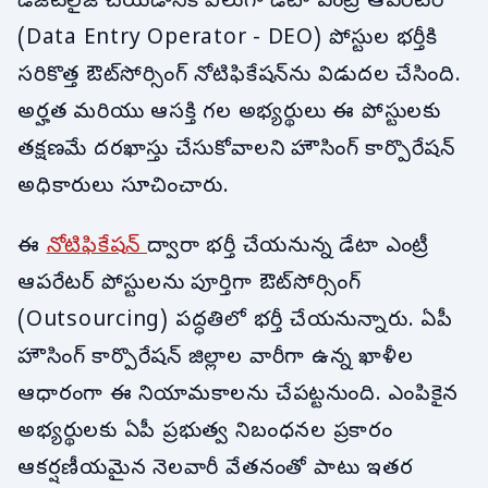
డిజిటలైజ్ చేయడానికి వీలుగా డేటా ఎంట్రీ ఆపరేటర్
(Data Entry Operator - DEO) పోస్టుల భర్తీకి
సరికొత్త ఔట్‌సోర్సింగ్ నోటిఫికేషన్‌ను విడుదల చేసింది.
అర్హత మరియు ఆసక్తి గల అభ్యర్థులు ఈ పోస్టులకు
తక్షణమే దరఖాస్తు చేసుకోవాలని హౌసింగ్ కార్పొరేషన్
అధికారులు సూచించారు.
ఈ
నోటిఫికేషన్
ద్వారా భర్తీ చేయనున్న డేటా ఎంట్రీ
ఆపరేటర్ పోస్టులను పూర్తిగా ఔట్‌సోర్సింగ్
(Outsourcing) పద్ధతిలో భర్తీ చేయనున్నారు. ఏపీ
హౌసింగ్ కార్పొరేషన్ జిల్లాల వారీగా ఉన్న ఖాళీల
ఆధారంగా ఈ నియామకాలను చేపట్టనుంది. ఎంపికైన
అభ్యర్థులకు ఏపీ ప్రభుత్వ నిబంధనల ప్రకారం
ఆకర్షణీయమైన నెలవారీ వేతనంతో పాటు ఇతర