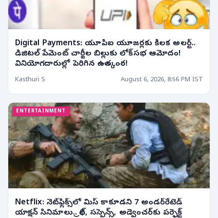
Digital Payments: యూపీఐ యూజర్లకు కీలక అలర్ట్..
డిజిటల్ పేమెంట్ చార్జీల బిల్లుకు లోక్‌సభ ఆమోదం!
వినియోగదారుల్లో పెరిగిన ఉత్కంఠ!
Kasthuri S
August 6, 2026, 8:56 PM IST
ENTERTAINMENT
Netflix: నెట్‌ఫ్లిక్స్‌లో మిస్ కాకూడని 7 అండర్‌రేటెడ్
యాక్షన్ సినిమాలు.. థ్రిల్, సస్పెన్స్, అడ్వెంచర్‌కు పర్ఫెక్ట్