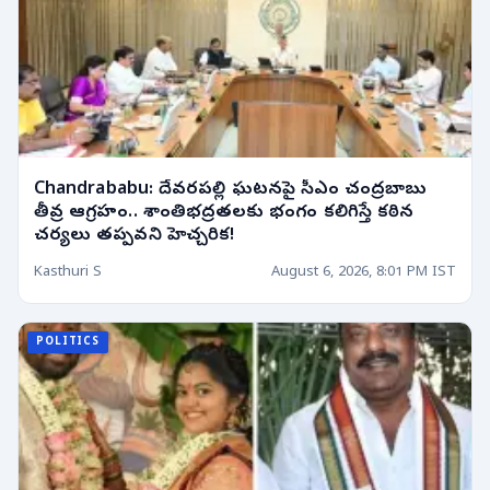
Chandrababu: దేవరపల్లి ఘటనపై సీఎం చంద్రబాబు
తీవ్ర ఆగ్రహం.. శాంతిభద్రతలకు భంగం కలిగిస్తే కఠిన
చర్యలు తప్పవని హెచ్చరిక!
Kasthuri S
August 6, 2026, 8:01 PM IST
POLITICS