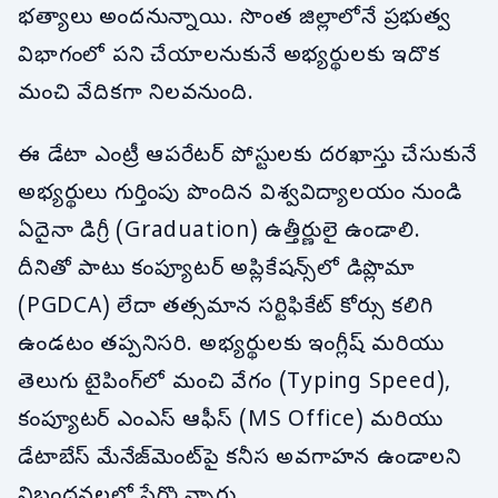
భత్యాలు అందనున్నాయి. సొంత జిల్లాలోనే ప్రభుత్వ
విభాగంలో పని చేయాలనుకునే అభ్యర్థులకు ఇదొక
మంచి వేదికగా నిలవనుంది.
ఈ డేటా ఎంట్రీ ఆపరేటర్ పోస్టులకు దరఖాస్తు చేసుకునే
అభ్యర్థులు గుర్తింపు పొందిన విశ్వవిద్యాలయం నుండి
ఏదైనా డిగ్రీ (Graduation) ఉత్తీర్ణులై ఉండాలి.
దీనితో పాటు కంప్యూటర్ అప్లికేషన్స్‌లో డిప్లొమా
(PGDCA) లేదా తత్సమాన సర్టిఫికేట్ కోర్సు కలిగి
ఉండటం తప్పనిసరి. అభ్యర్థులకు ఇంగ్లీష్ మరియు
తెలుగు టైపింగ్‌లో మంచి వేగం (Typing Speed),
కంప్యూటర్ ఎంఎస్ ఆఫీస్ (MS Office) మరియు
డేటాబేస్ మేనేజ్‌మెంట్‌పై కనీస అవగాహన ఉండాలని
నిబంధనలలో పేర్కొన్నారు.