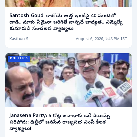
Santosh Goud: కాబోయే అత్త ఇంటిపై 40 మందితో
దాడి.. మాకు ఏమైనా జరిగితే నాన్నదే బాధ్యత.. ఎమ్మెల్యే
కుమారుడి సంచలన వ్యాఖ్యలు
Kasthuri S
August 6, 2026, 7:46 PM IST
POLITICS
Janasena Party: 5 కోట్ల జనాభాకు ఒకే ఎయిమ్స్
సరిపోదు: ఢిల్లీలో జనసేన రాజ్యసభ ఎంపీ కీలక
వ్యాఖ్యలు!