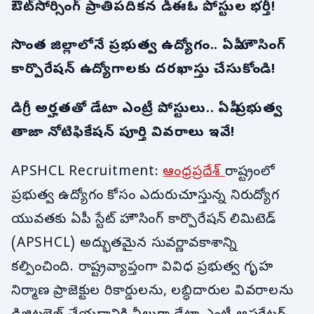
ఔట్‌సోర్సింగ్ ప్రాతిపదికన డీఈఓ పోస్టుల భర్తీ!
సొంత జిల్లాలోనే ప్రభుత్వ ఉద్యోగం.. ఏపీ హౌసింగ్
కార్పొరేషన్ ఉద్యోగాలకు దరఖాస్తు చేసుకోండి!
డిగ్రీ అర్హతతో డేటా ఎంట్రీ పోస్టులు.. ఏపీ ప్రభుత్వ
తాజా నోటిఫికేషన్ పూర్తి వివరాలు ఇవే!
APSHCL Recruitment:
ఆంధ్రప్రదేశ్
రాష్ట్రంలో
ప్రభుత్వ ఉద్యోగం కోసం ఎదురుచూస్తున్న నిరుద్యోగ
యువతకు ఏపీ స్టేట్ హౌసింగ్ కార్పొరేషన్ లిమిటెడ్
(APSHCL) అద్భుతమైన సువర్ణావకాశాన్ని
కల్పించింది. రాష్ట్రవ్యాప్తంగా వివిధ ప్రభుత్వ గృహ
నిర్మాణ ప్రాజెక్టుల రికార్డులను, లబ్ధిదారుల వివరాలను