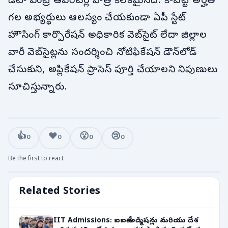
డేటా ఎంట్రీ ఆపరేటర్ల పాత్ర కీలకమైనది. కాబట్టి అర్హత
గల అభ్యర్థులు ఆలస్యం చేయకుండా ఏపీ స్టేట్
హౌసింగ్ కార్పొరేషన్ అధికారిక వెబ్‌సైట్ లేదా జిల్లాల
వారీ వెబ్‌సైట్లను సందర్శించి నోటిఫికేషన్ డౌన్‌లోడ్
చేసుకుని, అప్లికేషన్ ప్రాసెస్ పూర్తి చేయాలని నిపుణులు
సూచిస్తున్నారు.
👍
❤️
😮
😢
0
0
0
0
Be the first to react
Related Stories
IIT Admissions: ఐఐటీ అడ్మిషన్లు మరియు దేశ