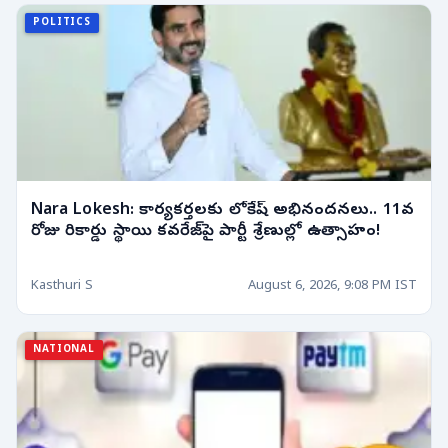
POLITICS
Nara Lokesh: కార్యకర్తలకు లోకేష్ అభినందనలు.. 11వ
రోజు రికార్డు స్థాయి కవరేజ్‌పై పార్టీ శ్రేణుల్లో ఉత్సాహం!
Kasthuri S
August 6, 2026, 9:08 PM IST
NATIONAL