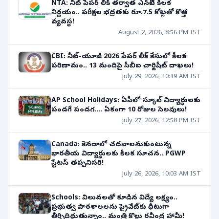
NTA: నీట్ పేపర్ లీక్ తర్వాత ఎన్‌టీఏ కీలక
నిర్ణయం.. పరీక్షల భద్రతకు రూ.7.5 కోట్లతో కొత్త
వ్యవస్థ!
August 2, 2026, 8:56 PM IST
CBI: నీట్-యూజీ 2026 పేపర్ లీక్ కేసులో కీలక
పరిణామం.. 13 మందిపై సీబీఐ చార్జిషీట్ దాఖలు!
July 29, 2026, 10:19 AM IST
AP School Holidays: ఏపీలో స్కూల్ విద్యార్థులకు
పండగే పండగ.... ఏకంగా 10 రోజుల సెలవులు!
July 27, 2026, 12:58 PM IST
Canada: కెనడాలో చదవాలనుకుంటున్న
భారతీయ విద్యార్థులకు కీలక సూచన.. PGWP
స్టేటస్ తప్పనిసరి!
July 26, 2026, 10:03 AM IST
Schools: విలువలతో కూడిన విద్యే లక్ష్యం..
ప్రభుత్వ పాఠశాలలను ప్రైవేట్‌కు ధీటుగా
తీర్చిదిద్దుతున్నాం.. మంత్రి కొల్లు రవీంద్ర హామీ!