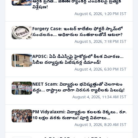
ఆర్థిక ప్రగతి... జేఈఈ ర్యాంకర్ల ఎంపికలపై ప్రత్యేక
విశ్లేషణ!
August 6, 2026, 1:20 PM IST
Forgery Case: ఇంటర్ కాలేజీల ఫోర్జరీ స్కామ్‌లో
సంచలనం... అధికారుల సంతకాలతోనే ఆటలా?
August 5, 2026, 7:18 PM IST
APDSC: ఏపీ డీఎస్సీపై హైకోర్టులో కీలక విచారణ...
సీబీఐ దర్యాప్తుకు పిటిషనర్ల డిమాండ్!
August 4, 2026, 6:30 PM IST
NEET Scam: విద్యార్థుల భవిష్యత్తుతో చెలగాటం
వద్దు... రాష్ట్రాల వారీగా నిరసన ర్యాలీలకు పిలుపు!
August 4, 2026, 11:34 AM IST
PM Vidyalaxmi: విద్యార్థుల కలలకు రెక్కలు.. రూ.
10 లక్షల వరకు రుణాలు! పూర్తి వివరాలు...
August 3, 2026, 8:20 AM IST