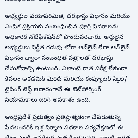
అభ్యర్థుల వయోపరిమితి, దరఖాస్తు విధానం మరియు
ఎంపిక ప్రక్రియకు సంబంధించిన పూర్తి వివరాలను
అధికారిక నోటిఫికేషన్‌లో పొందుపరిచారు. అర్హులైన
అభ్యర్థులు నిర్ణీత గడువు లోగా ఆన్‌లైన్ లేదా ఆఫ్‌లైన్
విధానం ద్వారా సంబంధిత పత్రాలతో దరఖాస్తు
చేసుకోవాల్సి ఉంటుంది. ఎలాంటి రాత పరీక్ష లేకుండా
కేవలం అకడమిక్ మెరిట్ మరియు కంప్యూటర్ స్కిల్/
టైపింగ్ టెస్ట్ ఆధారంగానే ఈ ఔట్‌సోర్సింగ్
నియామకాలు జరిగే అవకాశం ఉంది.
ఆంధ్రప్రదేశ్ ప్రభుత్వం ప్రతిష్టాత్మకంగా చేపడుతున్న
పేదలందరికీ ఇళ్ల నిర్మాణ పథకాల పర్యవేక్షణలో ఈ