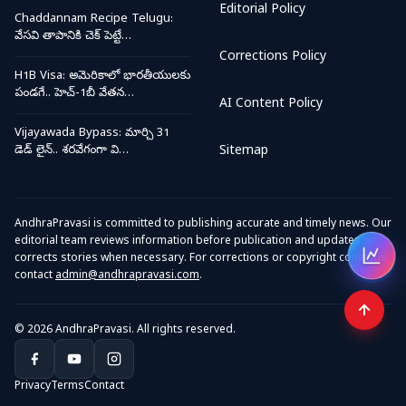
Editorial Policy
Chaddannam Recipe Telugu:
వేసవి తాపానికి చెక్ పెట్టే…
Corrections Policy
H1B Visa: అమెరికాలో భారతీయులకు
పండగే.. హెచ్-1బీ వేతన…
AI Content Policy
Vijayawada Bypass: మార్చి 31
డెడ్ లైన్.. శరవేగంగా వి…
Sitemap
AndhraPravasi is committed to publishing accurate and timely news. Our
editorial team reviews information before publication and updates or
corrects stories when necessary. For corrections or copyright concerns,
Open
contact
admin@andhrapravasi.com
.
© 2026 AndhraPravasi. All rights reserved.
Privacy
Terms
Contact