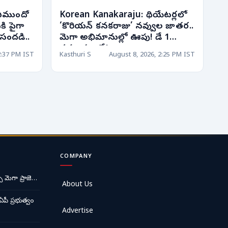
ఏముందో
Korean Kanakaraju: థియేటర్లలో
ి పైగా
‘కొరియన్ కనకరాజు’ నవ్వుల జాతర..
ీ సందడి..
మెగా అభిమానుల్లో ఊపు! డే 1
వసూళ్లు ఇవే!
2:37 PM IST
Kasthuri S
August 8, 2026, 2:25 PM IST
COMPANY
ే మెగా ప్రాజె…
About Us
ఏపీ ప్రభుత్వం
Advertise