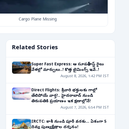
Cargo Plane Missing
Related Stories
Super Fast Express: ఆ సూపర్‌ఫాస్ట్ రైలు
వేళల్లో మార్పులు..! కొత్త టైమింగ్స్ ఇవే..!
August 8, 2026, 1:42 PM IST
Direct Flights: శ్రీవారి భక్తులకు గాల్లో
తేలిపోయే వార్త!.. హైదరాబాద్ నుండి
తిరుపతికి ప్రయాణం ఇక క్షణాల్లోనే!
August 7, 2026, 6:54 PM IST
IRCTC: కాశీ నుండి పూరీ వరకు... ఏకంగా 5
దివ్య పుణ్యక్షేత్రాల దర్శనం!