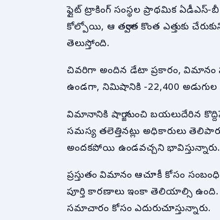
ఫ్లైట్ ట్రాకింగ్ సంస్థల ప్రాథమిక ఏడీఎ
కోల్పోయి, ఆ తర్వాత కొంత ఎత్తుకు చేరుకు
తెలుస్తోంది.
చివరిగా అందిన డేటా ప్రకారం, విమానం
ఉండగా, నిమిషానికి -22,400 అడుగుల వే
విమానానికి షార్జా నుంచి బయలుదేరిన కొద్ద
సమస్య తలెత్తినట్లు అధికారులు తెలిప
అందకపోయి ఉండవచ్చని భావిస్తున్నారు
ప్రస్తుతం విమానం ఆచూకీ కోసం సంబంధిత 
పూర్తి కారణాలు ఇంకా తెలియాల్సి ఉంది.
సమాచారం కోసం ఎదురుచూస్తున్నారు.