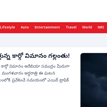
Lifestyle
Auto
Entertainment
Travel
World
NRI
్తున్న కార్గో విమానం గల్లంతు!
ున్న ఓ కార్గో విమానం అరేబియా సముద్రం మీదుగా
ి. మంగళవారం అర్ధరాత్రి ఈ ఘటన
లోకి ప్రవేశించే సమయంలో ఎయిర్ ట్రాఫిక్