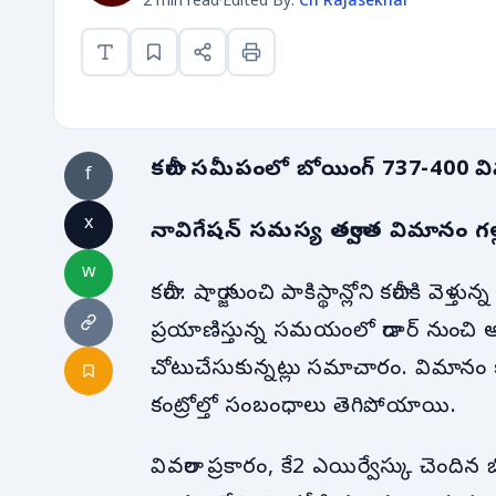
2 min read
·
Edited By:
Ch Rajasekhar
కరాచీ సమీపంలో బోయింగ్ 737-400 వి
f
x
నావిగేషన్ సమస్య తర్వాత విమానం గల్లం
w
కరాచీ: షార్జా నుంచి పాకిస్థాన్లోని కరాచీకి 
ప్రయాణిస్తున్న సమయంలో రాడార్ నుంచి
చోటుచేసుకున్నట్లు సమాచారం. విమానం క
కంట్రోల్తో సంబంధాలు తెగిపోయాయి.
వివరాల ప్రకారం, కే2 ఎయిర్వేస్కు చెందిన బ