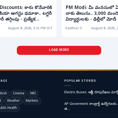
Discounts: కారు కొనేవారికి
PM Modi: మీ మనసులో 
కియా ఆగస్టు ధమాకా.. లగ్జరీ
నాకు తెలుసు.. 3,000 మందిక
ీ తగ్గింపు - ప్రత్యేక
విద్యార్థులకు - ఢిల్లీలో మోద
ు!
August 8, 2026, 3:15 PM IST
Kasthuri S
August 8, 2026, 
LOAD MORE
TAGS
POPULAR STORIES
Electric Buses: ఆర్టీసీ రూపురేఖలు మార్చ
desh
Cinema
NRI
t
Weather
Markets
AP Goverment: కాంట్రాక్ట్ ఉద్యోగులకు 
ublic Health
త…