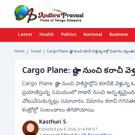
Latest
Health
Politics
National
Business
Home
/
Travel
/
Cargo Plane: షార్జా నుంచి కరాచీ వెళ్తున్న కార్గో విమానం గల్లంతు!
Cargo Plane: షార్జా నుంచి కరాచీ వెళ
Cargo Plane: షార్జా నుంచి పాకిస్థాన్లోని కరాచీకి వెళ్త
ప్రయాణిస్తున్న సమయంలో రాడార్ నుంచి అదృశ్యమైంద
చోటుచేసుకున్నట్లు సమాచారం. విమానం కరాచీ గగనతలం
కంట్రోల్తో సంబంధాలు తెగిపోయాయి.
Kasthuri S
Published July 8, 2026, 6:16 PM IST