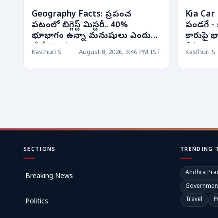
Geography Facts: ప్రపంచ
Kia Car 
పటంలో బిగ్గెస్ట్ మిస్టరీ.. 40%
పండగే - 
భూభాగం ఉన్నా మనుషులు ఎందుకు
కారుపై భార
లేరో తెలుసా?
డిస్కౌంట్ల
Kasthuri S
August 8, 2026, 3:46 PM IST
Kasthuri S
SECTIONS
TRENDING 
Andhra Pra
Breaking News
Governmen
Travel
P
Politics