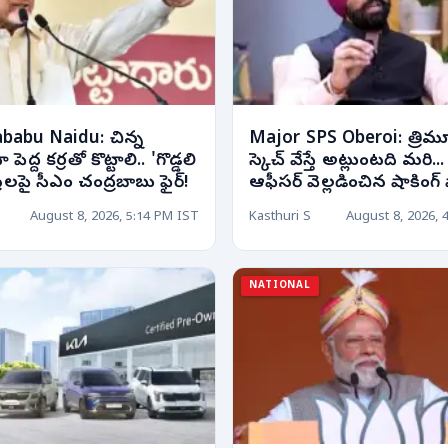
babu Naidu: చిన్న
Major SPS Oberoi: త్రిమూ
ెద్ద కర్రతో కొట్టాలి.. 'గొడ్డలి
స్కెచ్ వేస్తే అట్లుంటది మరి... 
ుట్రలపై సీఎం చంద్రబాబు ఫైర్!
ఆఫీసర్ వెల్లడించిన షాకింగ్ ఫ్య
August 8, 2026, 5:14 PM IST
Kasthuri S
August 8, 2026, 
NATIONAL