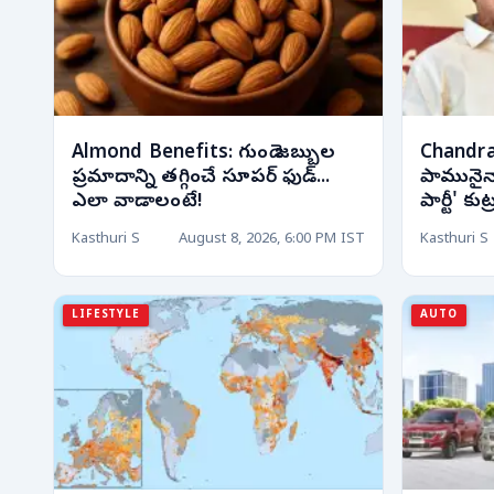
Almond Benefits: గుండె జబ్బుల
Chandra
ప్రమాదాన్ని తగ్గించే సూపర్ ఫుడ్...
పామునైనా ప
ఎలా వాడాలంటే!
పార్టీ' క
Kasthuri S
August 8, 2026, 6:00 PM IST
Kasthuri S
LIFESTYLE
AUTO