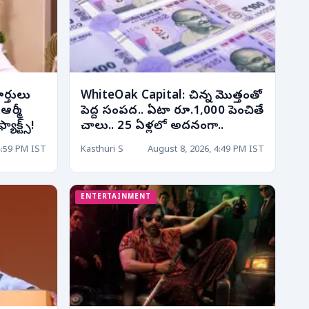
ర్తులు
WhiteOak Capital: చిన్న మొత్తంతో
ఆర్మీ
పెద్ద సంపద.. ఏటా రూ.1,000 పెంచితే
ాక్ట్స్!
చాలు.. 25 ఏళ్లలో అదనంగా..
4:59 PM IST
Kasthuri S
August 8, 2026, 4:49 PM IST
ENTERTAINMENT