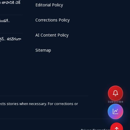
ాపానికి చెక్
Editorial Policy
Corrections Policy
ండగే..
AI Content Policy
న్.. శరవేగంగా
Sitemap
Subscribe
cts stories when necessary. For corrections or
Open 