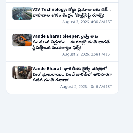
V2V Technology: రోడ్డు ప్రమాదాలకు చెక్...
వాహనాల కోసం కేంద్రం 'స్మార్ట్' సేఫ్టీ రూల్స్!
August 3, 2026, 4:30 AM IST
Vande Bharat Sleeper: రైల్వే శాఖ
సంచలన నిర్ణయం... ఈ రూట్లో వందే భారత్
స్లీపర్ రైలుకి ముహూర్తం ఫిక్స్!!
August 2, 2026, 2:58 PM IST
Vande Bharat: భారతీయ రైల్వే చరిత్రలో
మరో మైలురాయి.. వందే భారత్‌లో తొలిసారిగా
సజీవ గుండె రవాణా!
August 2, 2026, 10:16 AM IST