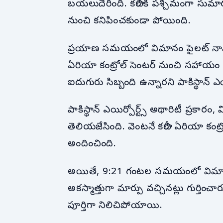
బయలుదేరింది. కరాచీకి పశ్చిమంగా సుమా
నుంచి కనిపించకుండా పోయింది.
ప్రయాణ సమయంలో విమానం పైలట్ నావిగే
ఏరియా కంట్రోల్ సెంటర్ నుంచి సహాయం 
ఐదుగురు సిబ్బంది ఉన్నారని పాకిస్థాన్ ఎయి
పాకిస్థాన్ ఎయిర్పోర్ట్స్ అథారిటీ ప్రకార
తెలియజేసింది. వెంటనే కరాచీ ఏరియా కంట్
అందించింది.
అయితే, 9:21 గంటల సమయంలో విమానం వే
అకస్మాత్తుగా మార్పు వచ్చినట్లు గుర్తిం
పూర్తిగా నిలిచిపోయాయి.