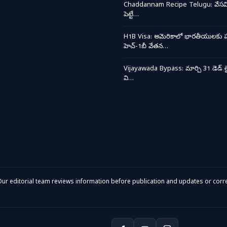
Chaddannam Recipe Telugu: వేసవి త
పెట్టే…
H1B Visa: అమెరికాలో భారతీయులకు ప
హెచ్-1బీ వేతన…
Vijayawada Bypass: మార్చి 31 డెడ్ లై
వి…
ur editorial team reviews information before publication and updates or corre