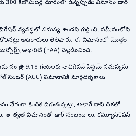
రు 300 కిలోమీటర్ల దూరంలో ఉన్నప్పుడు విమానం రాడార్
షన్ వ్యవస్థలో సమస్య ఉందని గుర్తించి, సమీపంలోని
కోరినట్లు అధికారులు తెలిపారు. ఈ విమానంలో మొత్తం
ర్పోర్ట్స్ అథారిటీ (PAA) వెల్లడించింది.
ం, విమానం రాత్రి 9:18 గంటలకు నావిగేషన్ సిస్టమ్ సమస్యను
రోల్ సెంటర్ (ACC) విమానానికి మార్గదర్శకాలు
గంగా కిందికి దిగుతున్నట్లు, అలాగే దాని దిశలో
చారు. ఆ తర్వాత విమానంతో రాడార్ సంబంధాలు, కమ్యూనికేషన్