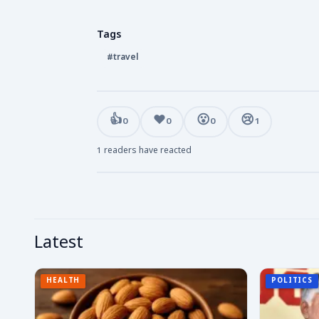
Tags
#travel
👍
❤️
😮
😢
0
0
0
1
1 readers have reacted
Latest
HEALTH
POLITICS