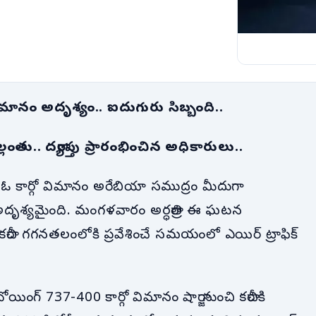
మానం అదృశ్యం.. ఐదుగురు సిబ్బంది..
తు.. దర్యాప్తు ప్రారంభించిన అధికారులు..
వెళ్తున్న ఓ కార్గో విమానం అరేబియా సముద్రం మీదుగా
 అదృశ్యమైంది. మంగళవారం అర్ధరాత్రి ఈ ఘటన
రాచీ గగనతలంలోకి ప్రవేశించే సమయంలో ఎయిర్ ట్రాఫిక్
ోయింగ్ 737-400 కార్గో విమానం షార్జా నుంచి కరాచీకి