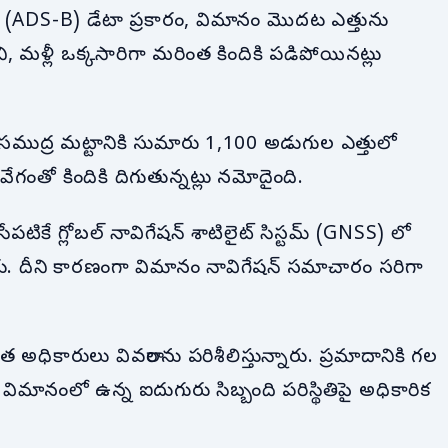
స్-బీ (ADS-B) డేటా ప్రకారం, విమానం మొదట ఎత్తును
ని, మళ్లీ ఒక్కసారిగా మరింత కిందికి పడిపోయినట్లు
 సముద్ర మట్టానికి సుమారు 1,100 అడుగుల ఎత్తులో
గంతో కిందికి దిగుతున్నట్లు నమోదైంది.
ిసేపటికే గ్లోబల్ నావిగేషన్ శాటిలైట్ సిస్టమ్ (GNSS) లో
ారు. దీని కారణంగా విమానం నావిగేషన్ సమాచారం సరిగా
.
అధికారులు వివరాలను పరిశీలిస్తున్నారు. ప్రమాదానికి గల
 విమానంలో ఉన్న ఐదుగురు సిబ్బంది పరిస్థితిపై అధికారిక