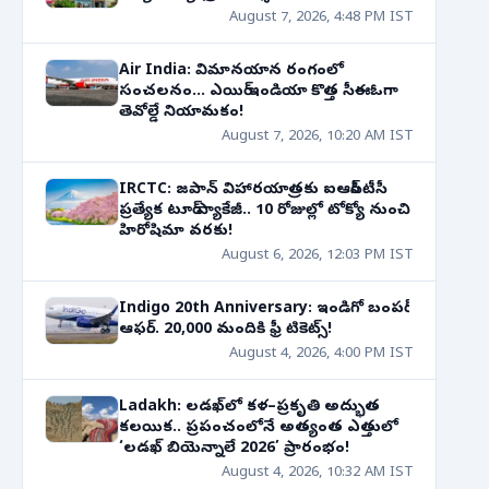
August 7, 2026, 4:48 PM IST
Air India: విమానయాన రంగంలో
సంచలనం... ఎయిర్ ఇండియా కొత్త సీఈఓగా
తెవోల్డే నియామకం!
August 7, 2026, 10:20 AM IST
IRCTC: జపాన్ విహారయాత్రకు ఐఆర్‌సీటీసీ
ప్రత్యేక టూర్ ప్యాకేజీ.. 10 రోజుల్లో టోక్యో నుంచి
హిరోషిమా వరకు!
August 6, 2026, 12:03 PM IST
Indigo 20th Anniversary: ఇండిగో బంపర్
ఆఫర్... 20,000 మందికి ఫ్రీ టికెట్స్!
August 4, 2026, 4:00 PM IST
Ladakh: లడఖ్‌లో కళ–ప్రకృతి అద్భుత
కలయిక.. ప్రపంచంలోనే అత్యంత ఎత్తులో
‘లడఖ్ బియెన్నాలే 2026’ ప్రారంభం!
August 4, 2026, 10:32 AM IST