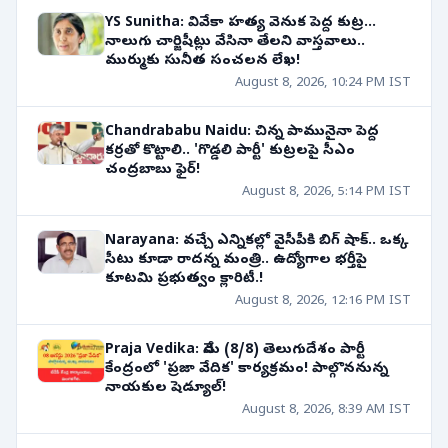
YS Sunitha: వివేకా హత్య వెనుక పెద్ద కుట్ర...
నాలుగు చార్జిషీట్లు వేసినా తేలని వాస్తవాలు..
ముర్ముకు సునీత సంచలన లేఖ!
August 8, 2026, 10:24 PM IST
Chandrababu Naidu: చిన్న పామునైనా పెద్ద
కర్రతో కొట్టాలి.. 'గొడ్డలి పార్టీ' కుట్రలపై సీఎం
చంద్రబాబు ఫైర్!
August 8, 2026, 5:14 PM IST
Narayana: వచ్చే ఎన్నికల్లో వైసీపీకి బిగ్ షాక్.. ఒక్క
సీటు కూడా రాదన్న మంత్రి.. ఉద్యోగాల భర్తీపై
కూటమి ప్రభుత్వం క్లారిటీ.!
August 8, 2026, 12:16 PM IST
Praja Vedika: నేడు (8/8) తెలుగుదేశం పార్టీ
కేంద్రంలో 'ప్రజా వేదిక' కార్యక్రమం! పాల్గొననున్న
నాయకుల షెడ్యూల్!
August 8, 2026, 8:39 AM IST