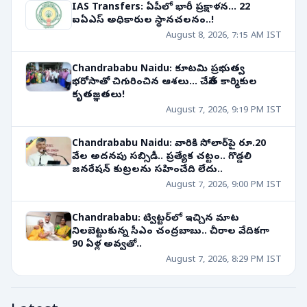
IAS Transfers: ఏపీలో భారీ ప్రక్షాళన... 22
ఐఏఎస్ అధికారుల స్థానచలనం..!
August 8, 2026, 7:15 AM IST
Chandrababu Naidu: కూటమి ప్రభుత్వ
భరోసాతో చిగురించిన ఆశలు... చేనేత కార్మికుల
కృతజ్ఞతలు!
August 7, 2026, 9:19 PM IST
Chandrababu Naidu: వారికి సోలార్‌పై రూ.20
వేల అదనపు సబ్సిడీ.. ప్రత్యేక చట్టం.. గొడ్డలి
జనరేషన్ కుట్రలను సహించేది లేదు..
August 7, 2026, 9:00 PM IST
Chandrababu: ట్విట్టర్‌లో ఇచ్చిన మాట
నిలబెట్టుకున్న సీఎం చంద్రబాబు.. చీరాల వేదికగా
90 ఏళ్ల అవ్వతో..
August 7, 2026, 8:29 PM IST