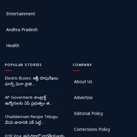
Entertainment
Andhra Pradesh
Health
POPULAR STORIES
COMPANY
Electric Buses: ఆర్టీసీ రూపురేఖలు
About Us
మార్చే మెగా ప్రాజె…
AP Goverment: కాంట్రాక్ట్
Advertise
ఉద్యోగులకు ఏపీ ప్రభుత్వం త…
Editorial Policy
Chaddannam Recipe Telugu:
వేసవి తాపానికి చెక్ పెట్టే…
Corrections Policy
H1B Visa: అమెరికాలో భారతీయులకు