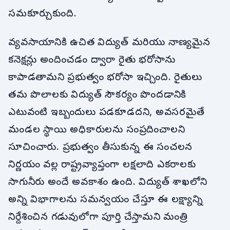
సమకూర్చుకుంది.
వ్యవసాయానికి ఉచిత విద్యుత్ మరియు నాణ్యమైన
కనెక్షన్లు అందించడం ద్వారా రైతు భరోసాను
కాపాడతామని ప్రభుత్వం భరోసా ఇచ్చింది. రైతులు
తమ పొలాలకు విద్యుత్ సౌకర్యం పొందడానికి
ఎటువంటి ఇబ్బందులు పడకూడదని, అవసరమైతే
మండల స్థాయి అధికారులను సంప్రదించాలని
సూచించారు. ప్రభుత్వం తీసుకున్న ఈ సంచలన
నిర్ణయం వల్ల రాష్ట్రవ్యాప్తంగా లక్షలాది ఎకరాలకు
సాగునీరు అందే అవకాశం ఉంది. విద్యుత్ శాఖలోని
అన్ని విభాగాలను సమన్వయం చేస్తూ ఈ లక్ష్యాన్ని
నిర్దేశించిన గడువులోగా పూర్తి చేస్తామని మంత్రి