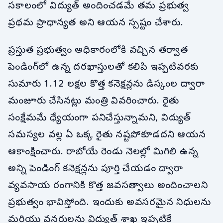
సకాలంలో విద్యుత్ అందించడమే తమ ప్రభుత్వ
ప్రథమ ప్రాధాన్యత అని ఆయన స్పష్టం చేశారు.
ప్రస్తుత ప్రభుత్వం అధికారంలోకి వచ్చిన తర్వాత
పెండింగ్‌లో ఉన్న దరఖాస్తులతో కలిపి ఇప్పటివరకు
సుమారు 1.12 లక్షల కొత్త కనెక్షన్లను డిస్కంల ద్వారా
మంజూరు చేసినట్లు మంత్రి వివరించారు. రైతు
సంక్షేమమే ధ్యేయంగా పనిచేస్తున్నామని, విద్యుత్
సమస్యల వల్ల ఏ ఒక్క రైతు నష్టపోకూడదని ఆయన
ఆకాంక్షించారు. రాబోయే రెండు నెలల్లో మిగిలి ఉన్న
అన్ని పెండింగ్ కనెక్షన్లను పూర్తి చేయడం ద్వారా
వ్యవసాయ రంగానికి కొత్త జవసత్వాలు అందించాలని
ప్రభుత్వం భావిస్తోంది. ఇందుకు అవసరమైన నిధులను
మరియు వనరులను విద్యుత్ శాఖ ఇప్పటికే