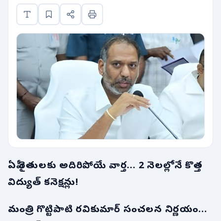
ఏపీ రైతులకు అదిరిపోయే వార్త… 2 నెలల్లోనే కొత్త
విద్యుత్ కనెక్షన్లు!
మంత్రి గొట్టిపాటి రవికుమార్ సంచలన నిర్ణయం…