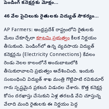
పెండింగ్ కనెక్షన్లకు మోక్షం…
46 వేల పైచిలుకు రైతులకు విద్యుత్ సౌకర్యం…
AP Farmers: ఆంధ్రప్రదేశ్ రాష్ట్రంలోని రైతులకు
మేలు చేకూర్చేలా
కూటమి ప్రభుత్వం
కీలక నిర్ణయం
తీసుకుంది. పెండింగ్‌లో ఉన్న వ్యవసాయ విద్యుత్
కనెక్షన్లను (Electricity Connections) కేవలం
రెండు నెలల కాలంలోనే అందుబాటులోకి
తీసుకురావాలని ప్రభుత్వం ఆదేశించింది. ఇందుకు
సంబంధించి విద్యుత్ శాఖ మంత్రి గొట్టిపాటి రవికుమార్
గారు స్పష్టమైన ప్రకటన విడుదల చేశారు. కొత్త కనెక్షన్ల
కోసం దరఖాస్తు చేసుకుని ఏళ్ల తరబడి వేచి చూస్తున్న
వేలాది మంది రైతులకు ఈ నిర్ణయం పెద్ద