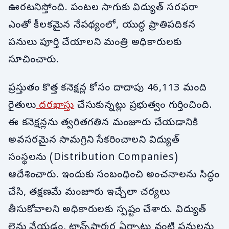
ఊరటనిస్తోంది. పంటల సాగుకు విద్యుత్ సరఫరా
ఎంతో కీలకమైన నేపథ్యంలో, యుద్ధ ప్రాతిపదికన
పనులు పూర్తి చేయాలని మంత్రి అధికారులకు
సూచించారు.
ప్రస్తుతం కొత్త కనెక్షన్ల కోసం దాదాపు 46,113 మంది
రైతులు
దరఖాస్తు
చేసుకున్నట్లు ప్రభుత్వం గుర్తించింది.
ఈ కనెక్షన్లను త్వరితగతిన మంజూరు చేయడానికి
అవసరమైన సామగ్రిని సేకరించాలని విద్యుత్
సంస్థలను (Distribution Companies)
ఆదేశించారు. ఇందుకు సంబంధించి అంచనాలను సిద్ధం
చేసి, తక్షణమే మంజూరు ఇచ్చేలా చర్యలు
తీసుకోవాలని అధికారులకు స్పష్టం చేశారు. విద్యుత్
లైన్లు వేయడం, ట్రాన్స్‌ఫార్మర్ల ఏర్పాటు వంటి పనులను