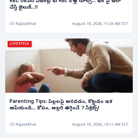
RBI: రికవరీ ఏజెంట్ల కు RBI కొత్త రూల్స్... ఇక పై ఇలా
చేస్తే జైలుకే...!!
Ch Rajasekhar
August 10, 2026, 11:24 AM IST
LIFESTYLE
Parenting Tips: పిల్లలపై అరవడం, కొట్టడం ఇక
ఆపేయండి... కోపం, అల్లరి తగ్గించే 7 సీక్రెట్స్!
Ch Rajasekhar
August 10, 2026, 10:11 AM IST