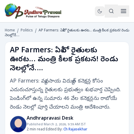
Home
/
Politics
/
AP Farmers: ఏపీలో రైతులకు ఊరట... మంత్రి కీలక ప్రకటన! రెండు
నెలల్లోనే....
AP Farmers: ఏపీలో రైతులకు
ఊరట... మంత్రి కీలక ప్రకటన! రెండు
నెలల్లోనే....
AP Farmers: వ్యవసాయ విద్యుత్ కనెక్షన్ల కోసం
ఎదురుచూస్తున్న రైతులకు ప్రభుత్వం శుభవార్త చెప్పింది.
పెండింగ్‌లో ఉన్న సుమారు 46 వేల కనెక్షన్లను రాబోయే
రెండు నెలల్లో పూర్తి చేయాలని మంత్రి ఆదేశించారు.
Andhrapravasi Desk
Published March 2, 2026, 9:59 AM IST
2 min read
·
Edited By:
Ch Rajasekhar