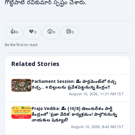
గొట్టిపాటి రవికుమార్ స్పష్టం చేశారు.
👍
❤️
😮
😢
0
0
0
0
Be the first to react
Related Stories
Parliament Session: నేడు పార్లమెంట్‌లో రచ్చ
రచ్చ... 4 బిల్లులను ప్రవేశపెట్టనున్న కేంద్రం!!
August 10, 2026, 11:31 AM IST
Praja Vedika: నేడు (10/8) తెలుగుదేశం పార్టీ
కేంద్రంలో 'ప్రజా వేదిక' కార్యక్రమం! పాల్గొననున్న
నాయకుల షెడ్యూల్!
August 10, 2026, 8:42 AM IST