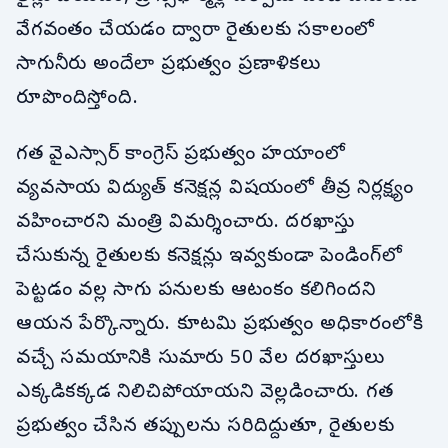
వేగవంతం చేయడం ద్వారా రైతులకు సకాలంలో
సాగునీరు అందేలా ప్రభుత్వం ప్రణాళికలు
రూపొందిస్తోంది.
గత వైఎస్సార్ కాంగ్రెస్ ప్రభుత్వం హయాంలో
వ్యవసాయ విద్యుత్ కనెక్షన్ల విషయంలో తీవ్ర నిర్లక్ష్యం
వహించారని మంత్రి విమర్శించారు. దరఖాస్తు
చేసుకున్న రైతులకు కనెక్షన్లు ఇవ్వకుండా పెండింగ్‌లో
పెట్టడం వల్ల సాగు పనులకు ఆటంకం కలిగిందని
ఆయన పేర్కొన్నారు. కూటమి ప్రభుత్వం అధికారంలోకి
వచ్చే సమయానికి సుమారు 50 వేల దరఖాస్తులు
ఎక్కడికక్కడ నిలిచిపోయాయని వెల్లడించారు. గత
ప్రభుత్వం చేసిన తప్పులను సరిదిద్దుతూ, రైతులకు