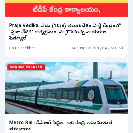
Praja Vedika: నేడు (10/8) తెలుగుదేశం పార్టీ కేంద్రంలో
'ప్రజా వేదిక' కార్యక్రమం! పాల్గొననున్న నాయకుల
షెడ్యూల్!
Ch Rajasekhar
August 10, 2026, 8:42 AM IST
ANDHRA PRADESH
Metro Rail: డీపీఆర్ సిద్ధం.. ఇక కేంద్ర అనుమతులే
తరువాయి!