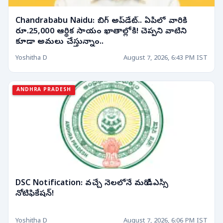
Chandrababu Naidu: బిగ్ అప్‌డేట్.. ఏపీలో వారికి
రూ.25,000 ఆర్థిక సాయం ఖాతాల్లోకి! చెప్పని వాటిని
కూడా అమలు చేస్తున్నాం..
Yoshitha D
August 7, 2026, 6:43 PM IST
ANDHRA PRADESH
DSC Notification: వచ్చే నెలలోనే మరో డీఎస్సీ
నోటిఫికేషన్!
Yoshitha D
August 7, 2026, 6:06 PM IST