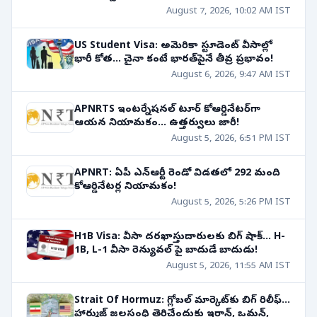
August 7, 2026, 10:02 AM IST
US Student Visa: అమెరికా స్టూడెంట్ వీసాల్లో
భారీ కోత... చైనా కంటే భారత్‌పైనే తీవ్ర ప్రభావం!
August 6, 2026, 9:47 AM IST
APNRTS ఇంటర్నేషనల్ టూర్ కోఆర్డినేటర్‌గా
ఆయన నియామకం... ఉత్తర్వులు జారీ!
August 5, 2026, 6:51 PM IST
APNRT: ఏపీ ఎన్ఆర్టీ రెండో విడతలో 292 మంది
కోఆర్డినేటర్ల నియామకం!
August 5, 2026, 5:26 PM IST
H1B Visa: వీసా దరఖాస్తుదారులకు బిగ్ షాక్... H-
1B, L-1 వీసా రెన్యువల్ పై బాదుడే బాదుడు!
August 5, 2026, 11:55 AM IST
Strait Of Hormuz: గ్లోబల్ మార్కెట్‌కు బిగ్ రిలీఫ్...
హార్ముజ్ జలసంధి తెరిచేందుకు ఇరాన్, ఒమన్,