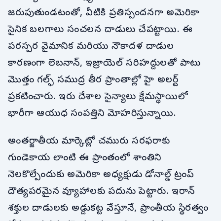
జరుపుతుండటంతో, వీటికి ప్రతిస్పందనగా అమెరికా
సైనిక బలగాలు సంచలన దాడులు చేపట్టాయి. ఈ
పరస్పర వైమానిక మరియు నౌకాదళ దాడుల
కారణంగా లెబనాన్, ఇజ్రాయెల్ సరిహద్దులతో పాటు
మొత్తం గల్ఫ్ సముద్ర తీర ప్రాంతాల్లో హై అలర్ట్
ప్రకటించారు. ఇరు దేశాల సైన్యాలు క్షేమస్థాయిలో
భారీగా ఆయుధ సంపత్తిని మోహరిస్తున్నాయి.
అంతర్జాతీయ మార్కెట్లో చమురు సరఫరాకు
గుండెకాయ లాంటి ఈ ప్రాంతంలో శాంతిని
నెలకొల్పేందుకు అమెరికా అధ్యక్షుడు డోనాల్డ్ ట్రంప్
దౌత్యపరమైన వ్యూహాలకు పదును పెట్టారు. ఇరాన్
శక్తుల దాడులకు అడ్డుకట్ట వేస్తూనే, ప్రాంతీయ స్థిరత్వం