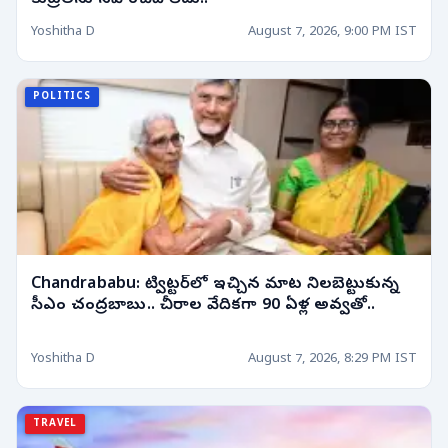
కుట్రలను సహించేది లేదు..
Yoshitha D
August 7, 2026, 9:00 PM IST
POLITICS
Chandrababu: ట్విట్టర్‌లో ఇచ్చిన మాట నిలబెట్టుకున్న
సీఎం చంద్రబాబు.. చీరాల వేదికగా 90 ఏళ్ల అవ్వతో..
Yoshitha D
August 7, 2026, 8:29 PM IST
TRAVEL