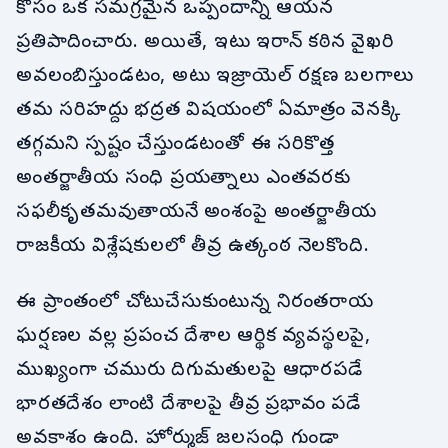
కోసం ఒక సమగ్రమైన ఒప్పందాన్ని ఆయన
ప్రతిపాదించారు. అయితే, ఇటు ఇరాన్ కఠిన వైఖరి
అవలంబిస్తుండటం, అటు ఇజ్రాయెల్ రక్షణ బలగాలు
తమ సరిహద్దు భద్రత విషయంలో ఏమాత్రం వెనక్కి
తగ్గమని స్పష్టం చేస్తుండటంతో ఈ సరికొత్త
అంతర్జాతీయ సంధి ప్రయత్నాలు ఎంతవరకు
సఫలీకృతమవుతాయనే అంశంపై అంతర్జాతీయ
రాజకీయ విశ్లేషకులలో తీవ్ర ఉత్కంఠ నెలకొంది.
ఈ ప్రాంతంలో చోటుచేసుకుంటున్న నిరంతరాయ
ఘర్షణల వల్ల ప్రపంచ దేశాల ఆర్థిక వ్యవస్థలపై,
ముఖ్యంగా చమురు దిగుమతులపై ఆధారపడే
భారతదేశం లాంటి దేశాలపై తీవ్ర ప్రభావం పడే
అవకాశం ఉంది. హోర్ముజ్ జలసంధి గుండా