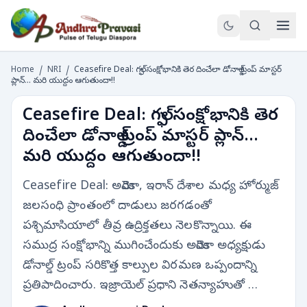
Home
/
NRI
/
Ceasefire Deal: గల్ఫ్ సంక్షోభానికి తెర దించేలా డోనాల్డ్ ట్రంప్ మాస్టర్
ప్లాన్... మరి యుద్దం ఆగుతుందా!!
Ceasefire Deal: గల్ఫ్ సంక్షోభానికి తెర
దించేలా డోనాల్డ్ ట్రంప్ మాస్టర్ ప్లాన్...
మరి యుద్దం ఆగుతుందా!!
Ceasefire Deal: అమెరికా, ఇరాన్ దేశాల మధ్య హోర్ముజ్
జలసంధి ప్రాంతంలో దాడులు జరగడంతో
పశ్చిమాసియాలో తీవ్ర ఉద్రిక్తతలు నెలకొన్నాయి. ఈ
సముద్ర సంక్షోభాన్ని ముగించేందుకు అమెరికా అధ్యక్షుడు
డోనాల్డ్ ట్రంప్ సరికొత్త కాల్పుల విరమణ ఒప్పందాన్ని
ప్రతిపాదించారు. ఇజ్రాయెల్ ప్రధాని నెతన్యాహుతో …