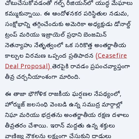
చోటుచేసుకోవడంతో గల్ఫ్ రీజియన్‌లో యుద్ధ మేఘాలు
కమ్ముకున్నాయి. ఈ ఆందోళనకర పరిస్థితుల నడుమ,
సంక్షోభాన్ని తగ్గించేందుకు అమెరికా అధ్యక్షుడు డోనాల్డ్
ట్రంప్ మరియు ఇజ్రాయెల్ ప్రధాని బెంజమిన్
నెతన్యాహు నేతృత్వంలో ఒక సరికొత్త అంతర్జాతీయ
కాల్పుల విరమణ ఒప్పంద ప్రతిపాదన
(Ceasefire
Deal Proposal)
తెరపైకి రావడం ప్రపంచవ్యాప్తంగా
తీవ్ర చర్చనీయాంశంగా మారింది.
ఈ తాజా భౌగోళిక రాజకీయ ఘర్షణల నేపథ్యంలో,
హోర్ముజ్ జలసంధి వెంబడి ఉన్న సముద్ర మార్గాల్లో
నిఘా మరియు భద్రతను అంతర్జాతీయ రక్షణ దళాలు
తీవ్రతరం చేశాయి. ఇరాన్ మద్దతు ఉన్న శక్తులు
వాణిజ్య నౌకలను లక్ష్యంగా చేసుకుని దాడులు