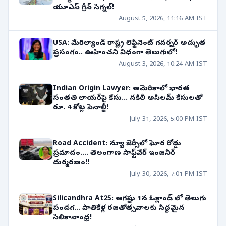
యూఎస్ గ్రీన్ సిగ్నల్!
August 5, 2026, 11:16 AM IST
USA: మేరిల్యాండ్ రాష్ట్ర లెఫ్టినెంట్ గవర్నర్ అద్భుత
ప్రసంగం.. ఊహించని విధంగా తెలుగులో!
August 3, 2026, 10:24 AM IST
Indian Origin Lawyer: అమెరికాలో భారత
సంతతి లాయర్‌పై కేసు... నకిలీ అసిలమ్ కేసులతో
రూ. 4 కోట్ల పెనాల్టీ!
July 31, 2026, 5:00 PM IST
Road Accident: న్యూ జెర్సీలో ఘోర రోడ్డు
ప్రమాదం.... తెలంగాణ సాఫ్ట్‌వేర్ ఇంజనీర్
దుర్మరణం!!
July 30, 2026, 7:01 PM IST
Silicandhra At25: ఆగష్టు 1న ఓక్లాండ్ లో తెలుగు
పండగ... పాతికేళ్ల రజతోత్సవాలకు సిద్ధమైన
సిలికానాంధ్ర!