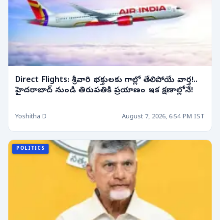
Direct Flights: శ్రీవారి భక్తులకు గాల్లో తేలిపోయే వార్త!..
హైదరాబాద్ నుండి తిరుపతికి ప్రయాణం ఇక క్షణాల్లోనే!
Yoshitha D
August 7, 2026, 6:54 PM IST
POLITICS