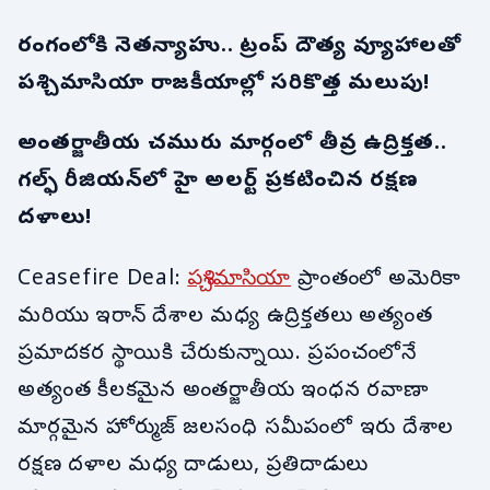
రంగంలోకి నెతన్యాహు.. ట్రంప్ దౌత్య వ్యూహాలతో
పశ్చిమాసియా రాజకీయాల్లో సరికొత్త మలుపు!
అంతర్జాతీయ చమురు మార్గంలో తీవ్ర ఉద్రిక్తత..
గల్ఫ్ రీజియన్‌లో హై అలర్ట్ ప్రకటించిన రక్షణ
దళాలు!
Ceasefire Deal:
పశ్చిమాసియా
ప్రాంతంలో అమెరికా
మరియు ఇరాన్ దేశాల మధ్య ఉద్రిక్తతలు అత్యంత
ప్రమాదకర స్థాయికి చేరుకున్నాయి. ప్రపంచంలోనే
అత్యంత కీలకమైన అంతర్జాతీయ ఇంధన రవాణా
మార్గమైన హోర్ముజ్ జలసంధి సమీపంలో ఇరు దేశాల
రక్షణ దళాల మధ్య దాడులు, ప్రతిదాడులు