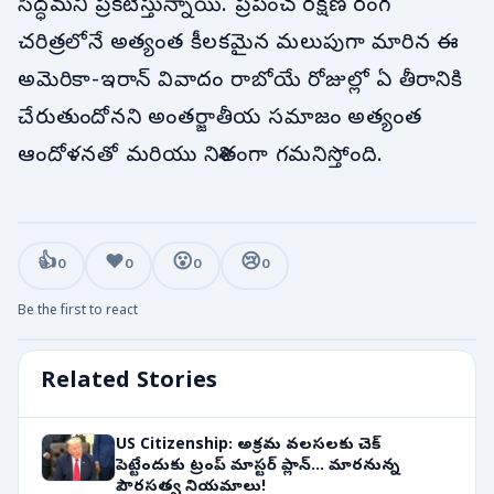
సిద్ధమని ప్రకటిస్తున్నాయి. ప్రపంచ రక్షణ రంగ
చరిత్రలోనే అత్యంత కీలకమైన మలుపుగా మారిన ఈ
అమెరికా-ఇరాన్ వివాదం రాబోయే రోజుల్లో ఏ తీరానికి
చేరుతుందోనని అంతర్జాతీయ సమాజం అత్యంత
ఆందోళనతో మరియు నిశితంగా గమనిస్తోంది.
👍
❤️
😮
😢
0
0
0
0
Be the first to react
Related Stories
US Citizenship: అక్రమ వలసలకు చెక్
పెట్టేందుకు ట్రంప్ మాస్టర్ ప్లాన్... మారనున్న
పౌరసత్వ నియమాలు!