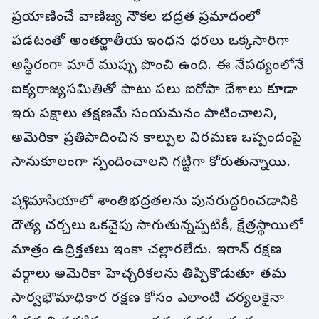
ప్రయాణించే వాణిజ్య నౌకల భద్రత ప్రమాదంలో
పడటంతో అంతర్జాతీయ ఇంధన ధరలు ఒక్కసారిగా
అస్థిరంగా మారే ముప్పు పొంచి ఉంది. ఈ నేపథ్యంలోనే
ఐక్యరాజ్యసమితితో పాటు పలు ఐరోపా దేశాలు కూడా
ఇరు పక్షాలు తక్షణమే సంయమనం పాటించాలని,
అమెరికా ప్రతిపాదించిన కాల్పుల విరమణ ఒప్పందంపై
సానుకూలంగా స్పందించాలని గట్టిగా కోరుతున్నాయి.
పశ్చిమాసియాలో శాంతిభద్రతలను పునరుద్ధరించడానికి
దౌత్య చర్చలు ఒకవైపు సాగుతున్నప్పటికీ, క్షేత్రస్థాయిలో
మాత్రం ఉద్రిక్తతలు ఇంకా చల్లారలేదు. ఇరాన్ రక్షణ
వర్గాలు అమెరికా హెచ్చరికలను తిప్పికొడుతూ తమ
సార్వభౌమాధికార రక్షణ కోసం ఎలాంటి చర్యలకైనా