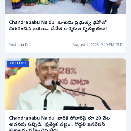
Chandrababu Naidu: కూటమి ప్రభుత్వ భరోసాతో
చిగురించిన ఆశలు... చేనేత కార్మికుల కృతజ్ఞతలు!
Yoshitha D
August 7, 2026, 9:19 PM IST
POLITICS
Chandrababu Naidu: వారికి సోలార్‌పై రూ.20 వేల
అదనపు సబ్సిడీ.. ప్రత్యేక చట్టం.. గొడ్డలి జనరేషన్